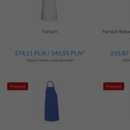
Fartuch
Fartuch Ryba
174,
11
PLN
/ 141,55
PLN*
215,
87
183,27 PLN / 149,00 PLN*
239
Promocja
Promocja