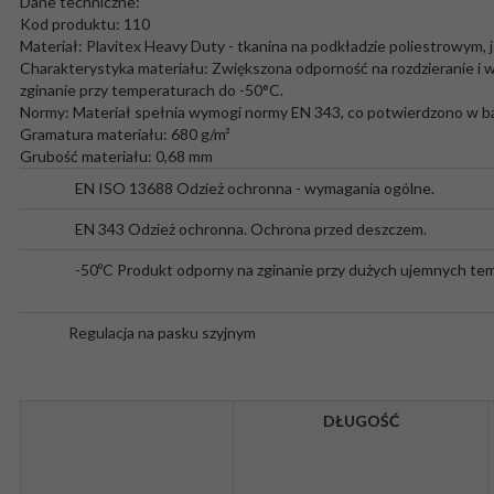
Dane techniczne:
Kod produktu: 110
Materiał: Plavitex Heavy Duty - tkanina na podkładzie poliestrowym
Charakterystyka materiału: Zwiększona odporność na rozdzieranie i
zginanie przy temperaturach do -50°C.
Normy: Materiał spełnia wymogi normy EN 343, co potwierdzono w b
Gramatura materiału: 680 g/m²
Grubość materiału: 0,68 mm
EN ISO 13688
Odzież ochronna - wymagania ogólne.
EN 343
Odzież ochronna. Ochrona przed deszczem.
-50ºC
Produkt odporny na zginanie przy dużych ujemnych te
Regulacja na pasku szyjnym
DŁUGOŚĆ