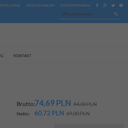
ESTRUJ MNIE
PRZECHOWALNIA
PORÓWNYWARKA
OG
KONTAKT
74,
69
PLN
Brutto:
84,00 PLN
60,72
PLN
69,00 PLN
Netto: