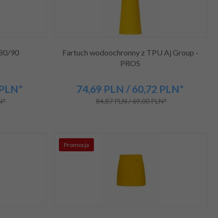
80/90
Fartuch wodoochronny z TPU Aj Group -
PROS
PLN*
74,
69
PLN
/ 60,72
PLN*
N*
84,87 PLN / 69,00 PLN*
Promocja