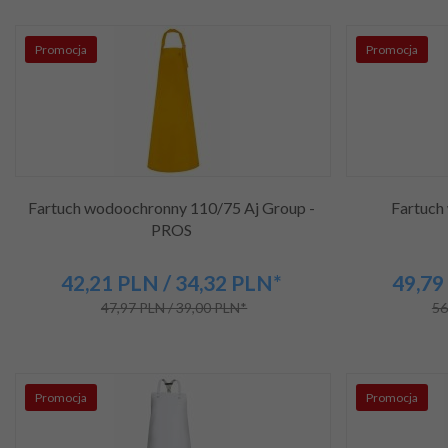
Promocja
Promocja
Fartuch wodoochronny 110/75 Aj Group -
Fartuch
PROS
42,
21
PLN
/ 34,32
PLN*
49,
79
47,97 PLN / 39,00 PLN*
56
Promocja
Promocja