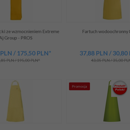
cki ze wzmocnieniem Extreme
Fartuch wodoochronny 
Aj Group - PROS
PLN
/ 175,50
PLN*
37,
88
PLN
/ 30,80
,85 PLN / 195,00 PLN*
43,05 PLN / 35,00 PL
Promocja