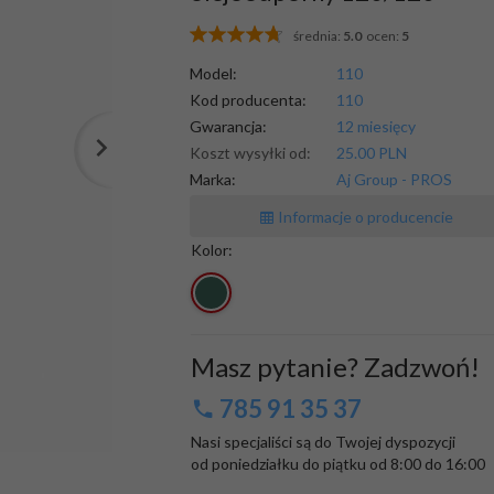
średnia:
5.0
ocen:
5
Model:
110
Kod producenta:
110
Gwarancja:
12 miesięcy
Koszt wysyłki od:
25.00 PLN
Marka:
Aj Group - PROS
Informacje o producencie
Kolor:
Masz pytanie? Zadzwoń!
785 91 35 37
Nasi specjaliści są do Twojej dyspozycji

od poniedziałku do piątku od 8:00 do 16:00