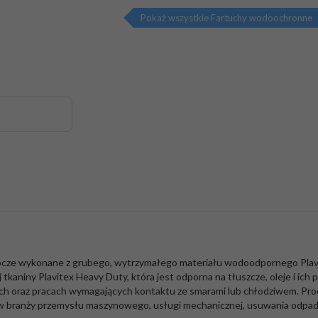
Pokaż wszystkie Fartuchy wodoochronne
ocze wykonane z grubego, wytrzymałego materiału wodoodpornego Plavit
niny Plavitex Heavy Duty, która jest odporna na tłuszcze, oleje i ich p
oraz pracach wymagających kontaktu ze smarami lub chłodziwem. Produ
 w branży przemysłu maszynowego, usługi mechanicznej, usuwania odp