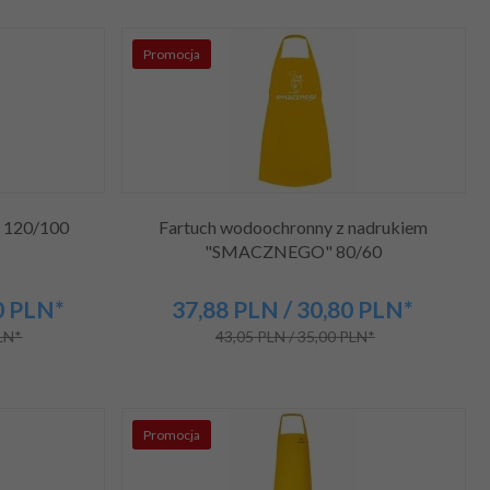
Promocja
i 120/100
Fartuch wodoochronny z nadrukiem
"SMACZNEGO" 80/60
0
PLN*
37,
88
PLN
/ 30,80
PLN*
PLN*
43,05 PLN / 35,00 PLN*
Promocja