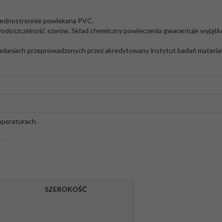
, jednostronnie powlekana PVC.
 wodoszczelność szwów. Skład chemiczny powleczenia gwarantuje wyjątk
adaniach przeprowadzonych przez akredytowany instytut badań materia
mperaturach.
SZEROKOŚĆ