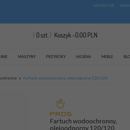
ZALOGUJ SIĘ
ZAREJ
0
szt.
Koszyk -
0.00
PLN
LINIE
MASZYNY
PRZYBORY
HIGIENA
MEBLE
BL
ochronne
Fartuch wodoochronny, olejoodporny 120/120
Fartuch wodoochronny,
olejoodporny 120/120