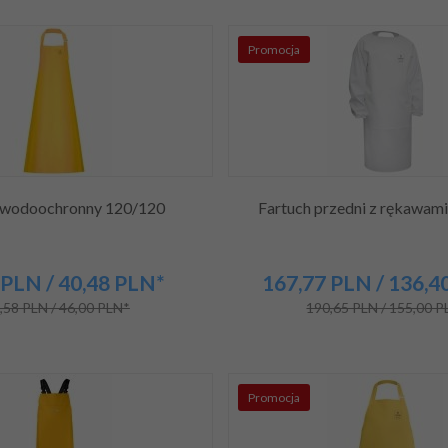
Promocja
 wodoochronny 120/120
Fartuch przedni z rękawam
PLN
/ 40,48
PLN*
167,
77
PLN
/ 136,4
,58 PLN / 46,00 PLN*
190,65 PLN / 155,00 
Promocja