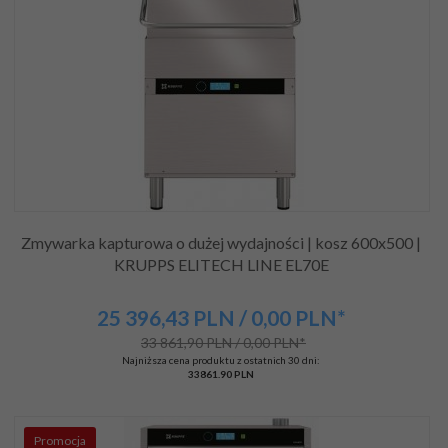
Zmywarka kapturowa o dużej wydajności | kosz 600x500 |
KRUPPS ELITECH LINE EL70E
25 396,
43
PLN
/ 0,00
PLN*
33 861,90 PLN / 0,00 PLN*
Najniższa cena produktu z ostatnich 30 dni:
33861.90 PLN
Promocja