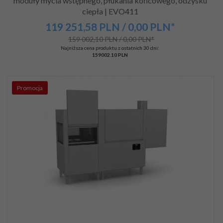
moduły mycia wstępnego, płukania końcowego, odzysku
ciepła | EVO411
119 251,
58
PLN
/ 0,00
PLN*
159 002,10 PLN / 0,00 PLN*
Najniższa cena produktu z ostatnich 30 dni:
159002.10 PLN
Promocja