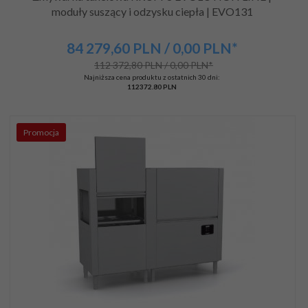
moduły suszący i odzysku ciepła | EVO131
84 279,
60
PLN
/ 0,00
PLN*
112 372,80 PLN / 0,00 PLN*
Najniższa cena produktu z ostatnich 30 dni:
112372.80 PLN
Promocja