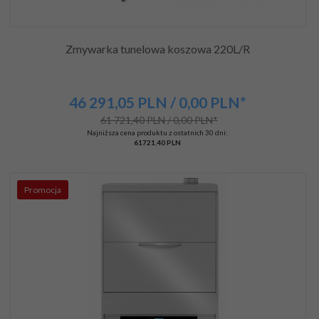
Zmywarka tunelowa koszowa 220L/R
46 291,
05
PLN
/ 0,00
PLN*
61 721,40 PLN / 0,00 PLN*
Najniższa cena produktu z ostatnich 30 dni:
61721.40 PLN
Promocja