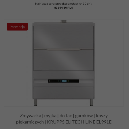
Najniższa cena produktu z ostatnich 30 dni:
83344.80 PLN
Promocja
Zmywarka | myjka | do tac | garnków | koszy
piekarniczych | KRUPPS ELITECH LINE EL991E