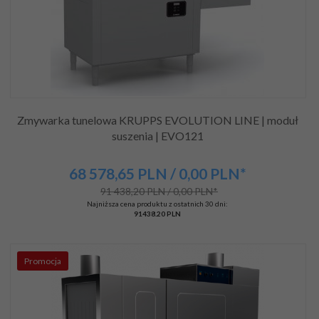
Zmywarka tunelowa KRUPPS EVOLUTION LINE | moduł
suszenia | EVO121
68 578,
65
PLN
/ 0,00
PLN*
91 438,20 PLN / 0,00 PLN*
Najniższa cena produktu z ostatnich 30 dni:
91438.20 PLN
Promocja