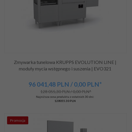
Zmywarka tunelowa KRUPPS EVOLUTION LINE |
moduły mycia wstępnego i suszenia | EVO321
96 041,
48
PLN
/ 0,00
PLN*
128 055,30 PLN / 0,00 PLN*
Najniższa cena produktu z ostatnich 30 dni:
128055.30 PLN
Promocja