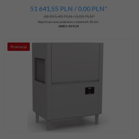
51 641,
55
PLN
/ 0,00
PLN*
68 855,40 PLN / 0,00 PLN*
Najniższa cena produktu z ostatnich 30 dni:
68855.40 PLN
Promocja