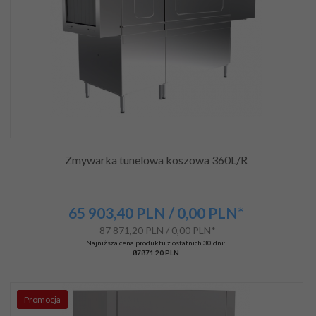
Zmywarka tunelowa koszowa 360L/R
65 903,
40
PLN
/ 0,00
PLN*
87 871,20 PLN / 0,00 PLN*
Najniższa cena produktu z ostatnich 30 dni:
87871.20 PLN
Promocja