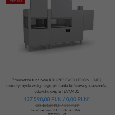
Promocja
Zmywarka tunelowa KRUPPS EVOLUTION LINE |
moduły mycia wstępnego, płukania końcowego, suszenia,
odzysku ciepła | EVO431
137 590,
88
PLN
/ 0,00
PLN*
183 454,50 PLN / 0,00 PLN*
Najniższa cena produktu z ostatnich 30 dni:
183454.50 PLN