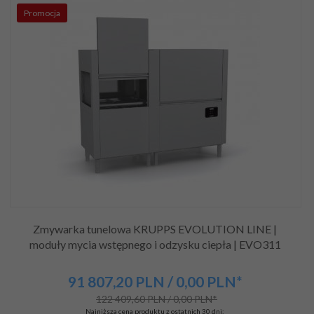
Promocja
Zmywarka tunelowa KRUPPS EVOLUTION LINE |
moduły mycia wstępnego i odzysku ciepła | EVO311
91 807,
20
PLN
/ 0,00
PLN*
122 409,60 PLN / 0,00 PLN*
Najniższa cena produktu z ostatnich 30 dni: