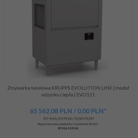
Zmywarka tunelowa KRUPPS EVOLUTION LINE | moduł
odzysku ciepła | EVO111
65 562,
08
PLN
/ 0,00
PLN*
87 416,10 PLN / 0,00 PLN*
Najniższa cena produktu z ostatnich 30 dni:
87416.10 PLN