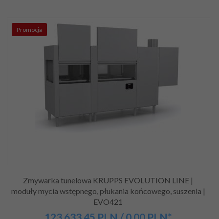
Promocja
Zmywarka tunelowa KRUPPS EVOLUTION LINE |
moduły mycia wstępnego, płukania końcowego, suszenia |
EVO421
123 633,
45
PLN
/ 0,00
PLN*