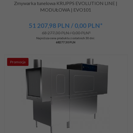
Zmywarka tunelowa KRUPPS EVOLUTION LINE |
MODUŁOWA | EVO101
51 207,
98
PLN
/ 0,00
PLN*
68 277,30 PLN / 0,00 PLN*
Najniższa cena produktu z ostatnich 30 dni:
68277.30 PLN
Promocja