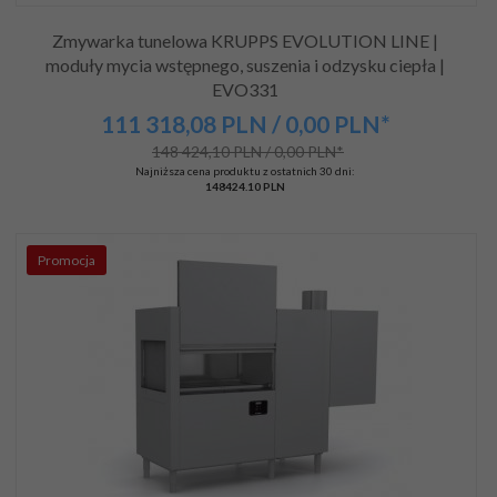
Zmywarka tunelowa KRUPPS EVOLUTION LINE |
moduły mycia wstępnego, suszenia i odzysku ciepła |
EVO331
111 318,
08
PLN
/ 0,00
PLN*
148 424,10 PLN / 0,00 PLN*
Najniższa cena produktu z ostatnich 30 dni:
148424.10 PLN
Promocja