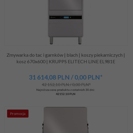
Zmywarka do tac i garnków | blach | koszy piekarniczych |
kosz 670x600 | KRUPPS ELITECH LINE EL981E
31 614,
08
PLN
/ 0,00
PLN*
42 152,10 PLN / 0,00 PLN*
Najniższa cena produktu z ostatnich 30 dni:
42152.10 PLN
Promocja