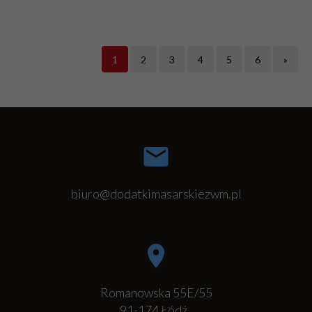
1
2
3
4
5
6
»
biuro@dodatkimasarskiezwm.pl
Romanowska 55E/55
91-174
Łódź
,