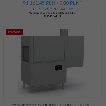
91 161,
45
PLN
/ 0,00
PLN*
121 548,60 PLN / 0,00 PLN*
Najniższa cena produktu z ostatnich 30 dni:
121548.60 PLN
Promocja
Zmywarka tunelowa KRUPPS EVOLUTION LINE |