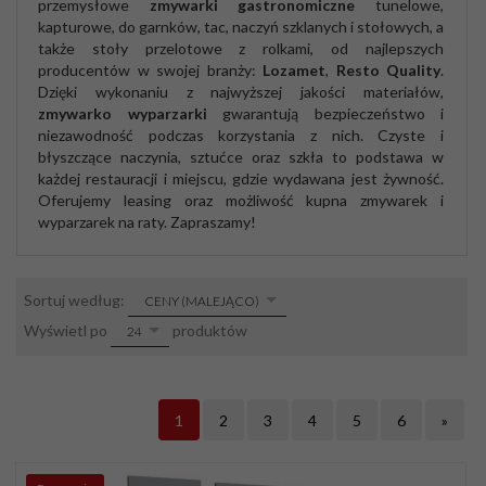
przemysłowe
zmywarki gastronomiczne
tunelowe,
kapturowe, do garnków, tac, naczyń szklanych i stołowych, a
także stoły przelotowe z rolkami, od najlepszych
producentów w swojej branży:
Lozamet
,
Resto Quality
.
Dzięki wykonaniu z najwyższej jakości materiałów,
zmywarko wyparzarki
gwarantują bezpieczeństwo i
niezawodność podczas korzystania z nich. Czyste i
błyszczące naczynia, sztućce oraz szkła to podstawa w
każdej restauracji i miejscu, gdzie wydawana jest żywność.
Oferujemy leasing oraz możliwość kupna zmywarek i
wyparzarek na raty. Zapraszamy!
sort
Sortuj według:
CENY (MALEJĄCO)
pop
Wyświetl po
produktów
24
1
2
3
4
5
6
»