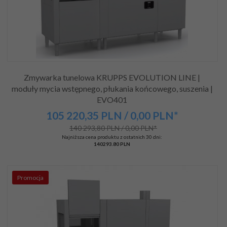
Zmywarka tunelowa KRUPPS EVOLUTION LINE |
moduły mycia wstępnego, płukania końcowego, suszenia |
EVO401
105 220,
35
PLN
/ 0,00
PLN*
140 293,80 PLN / 0,00 PLN*
Najniższa cena produktu z ostatnich 30 dni:
140293.80 PLN
Promocja