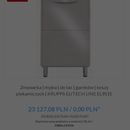
Zmywarka | myjka | do tac | garnków | koszy
piekarniczych | KRUPPS ELITECH LINE EL951E
23 127,
08
PLN
/ 0,00
PLN*
30 836,10 PLN / 0,00 PLN*
Najniższa cena produktu z ostatnich 30 dni:
30836.10 PLN