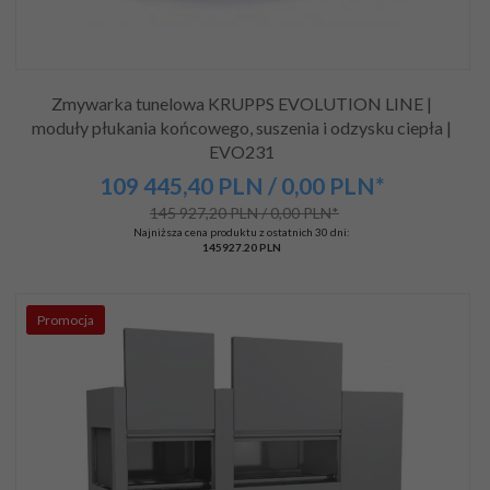
Zmywarka tunelowa KRUPPS EVOLUTION LINE |
moduły płukania końcowego, suszenia i odzysku ciepła |
EVO231
109 445,
40
PLN
/ 0,00
PLN*
145 927,20 PLN / 0,00 PLN*
Najniższa cena produktu z ostatnich 30 dni:
145927.20 PLN
Promocja