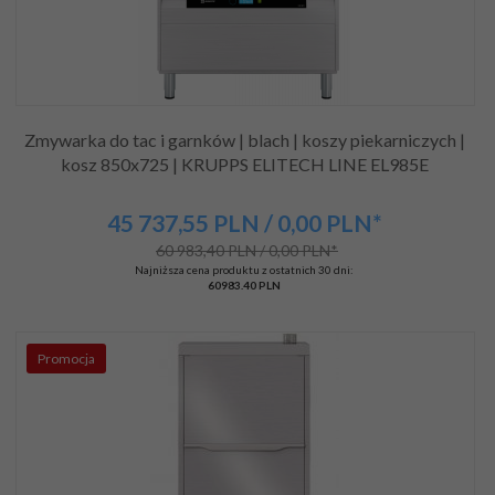
Zmywarka do tac i garnków | blach | koszy piekarniczych |
kosz 850x725 | KRUPPS ELITECH LINE EL985E
45 737,
55
PLN
/ 0,00
PLN*
60 983,40 PLN / 0,00 PLN*
Najniższa cena produktu z ostatnich 30 dni:
60983.40 PLN
Promocja