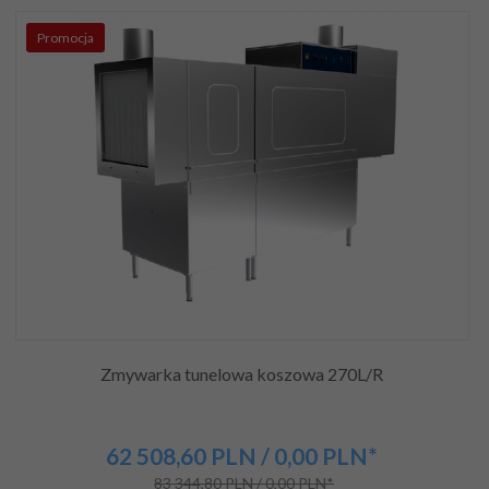
Promocja
Zmywarka tunelowa koszowa 270L/R
62 508,
60
PLN
/ 0,00
PLN*
83 344,80 PLN / 0,00 PLN*