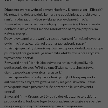
Dlaczego warto wybrać zmywarkę firmy Krupps z serii Elitech?
Na górze i na dole znajdują komory się specjalnie zaprojektowane
ramiona płucząco-myjące zwiększające wydajność mycia.
Zmywarka posiada bardzo wydajną pompę myjącą, która pozwala
dokładnie umyć nawet mocno zabrudzone naczynia przy niskim
zużyciu energii.
Dotykowy panel sterowania z rozbudowanymi funkcjami wyboru
cyklu mycia w zależności od stopnia zabrudzenia naczyń.
Posiadają specjalny zbiornik wyrównawczy oraz dodatkową pompę
płuczącą która gwarantuje znakomite efekty mycia oraz szybsze
wysychanie naczyń.
Zmywarki z serii Elitech jako jedyne na rynku mają możliwość
podłączenia do sieci
Wi-fi
co umożliwia np. natychmiastową
diagnozę podczas ewentualnej usterki.
Posiadają możliwość włączenia funkcji dzięki, której zmywarka
automatycznie wyłącza grzałki, kiedy nie jest używana – takie
rozwiązanie może przynieść duże oszczędności w zużywaniu
energii.
Zmywarki firmy Krupps to 50-letnie doświadczenie włoskiego
producenta w budowie tego typu urządzeń, co wiąże się z bardzo
niską awaryjnością oraz innowacyjnymi rozwiązaniami