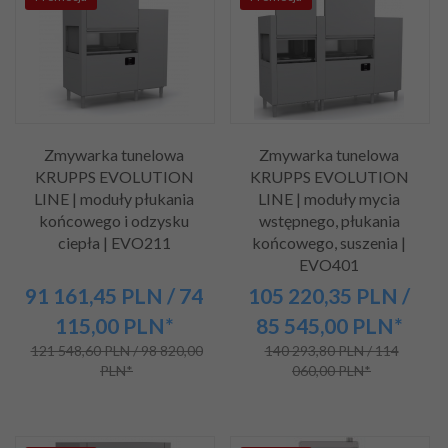
Zmywarka tunelowa
Zmywarka tunelowa
KRUPPS EVOLUTION
KRUPPS EVOLUTION
LINE | moduły płukania
LINE | moduły mycia
końcowego i odzysku
wstępnego, płukania
ciepła | EVO211
końcowego, suszenia |
EVO401
91 161,
45
PLN
/ 74
105 220,
35
PLN
/
115,00
PLN*
85 545,00
PLN*
121 548,60 PLN / 98 820,00
140 293,80 PLN / 114
PLN*
060,00 PLN*