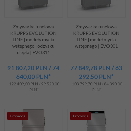
Zmywarka tunelowa
Zmywarka tunelowa
KRUPPS EVOLUTION
KRUPPS EVOLUTION
LINE | moduły mycia
LINE | moduł mycia
wstępnego i odzysku
wstępnego | EVO301
ciepła | EVO311
91 807,
20
PLN
/ 74
77 849,
78
PLN
/ 63
640,00
PLN*
292,50
PLN*
122 409,60 PLN / 99 520,00
103 799,70 PLN / 84 390,00
PLN*
PLN*
Promocja
Promocja