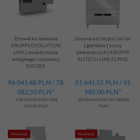
Zmywarka tunelowa
Zmywarka | myjka | do tac
KRUPPS EVOLUTION
| garnków | koszy
LINE | moduły mycia
piekarniczych | KRUPPS
wstępnego i suszenia |
ELITECH LINE EL991E
EVO321
96 041,
48
PLN
/ 78
51 641,
55
PLN
/ 41
082,50
PLN*
985,00
PLN*
128 055,30 PLN / 104
68 855,40 PLN / 55 980,00
110,00 PLN*
PLN*
Promocja
Promocja