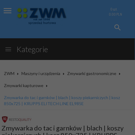
0
szt.
0.00
PLN
Kategorie
ZWM
Maszyny i urządzenia
Zmywarki gastronomiczne
Zmywarki kapturowe
Zmywarka do tac i garnków | blach | koszy piekarniczych | kosz
850x725 | KRUPPS ELITECH LINE EL985E
Zmywarka do tac i garnków | blach | koszy