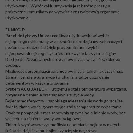
użytkowaniu. Wybór cyklu zmywania jest bardzo prosty, a
praktyczne komunikaty na wyświetlaczu zwiększają ergonomię
użytkowania.
FUNKCJE:
Panel dotykowy Uniko
umożliwia użytkownikowi wybór
najlepszego cyklu pracy w zależności od rodzaju mytych naczyń i
poziomu zabrudzenia. Dzięki prostym ikonom wybór
najodpowiedniejszego cyklu jest niezwykle łatwy i intuicyjny
Dostęp do 20 zapisanych programów mycia, w tym 4 szybkiego
dostępu
Możliwość personalizacji parametrów mycia, takich jak czas (max.
16 min), temperatura mycia i płukania, a także dozowanie
detergentów w każdym programie
System ACQUATECH
– utrzymuje stałą temperaturę wyparzania,
optymalne ciśnienie oraz zapewnia zużycie wody
Bojler atmosferyczny – zapobiega mieszaniu się wody gorącej ze
świeżą, zimną wodą, gwarantując stałą temperaturę wyparzania
Osobna pompa płucząca zapewnia optymalne ciśnienie wody, bez
względu na ciśnienie wody wodociągowej
Zbiornik wyrównawczy umożliwia napełnianie bojlera w małych
ilościach, dzięki czemu bojler szybciej się nagrzewa