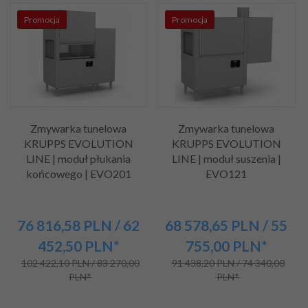
Promocja
Promocja
Zmywarka tunelowa
Zmywarka tunelowa
KRUPPS EVOLUTION
KRUPPS EVOLUTION
LINE | moduł płukania
LINE | moduł suszenia |
końcowego | EVO201
EVO121
76 816,
58
PLN
/ 62
68 578,
65
PLN
/ 55
452,50
PLN*
755,00
PLN*
102 422,10 PLN / 83 270,00
91 438,20 PLN / 74 340,00
PLN*
PLN*