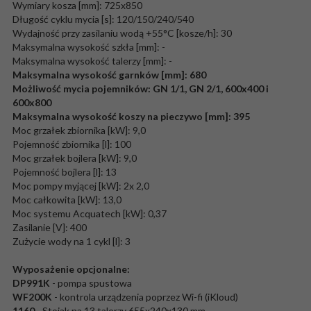
Wymiary kosza [mm]: 725x850
Długość cyklu mycia [s]: 120/150/240/540
Wydajność przy zasilaniu wodą +55°C [kosze/h]: 30
Maksymalna wysokość szkła [mm]: -
Maksymalna wysokość talerzy [mm]: -
Maksymalna wysokość garnków [mm]: 680
Możliwość mycia pojemników: GN 1/1, GN 2/1, 600x400 i
600x800
Maksymalna wysokość koszy na pieczywo [mm]: 395
Moc grzałek zbiornika [kW]: 9,0
Pojemność zbiornika [l]: 100
Moc grzałek bojlera [kW]: 9,0
Pojemność bojlera [l]: 13
Moc pompy myjącej [kW]: 2x 2,0
Moc całkowita [kW]: 13,0
Moc systemu Acquatech [kW]: 0,37
Zasilanie [V]: 400
Zużycie wody na 1 cykl [l]: 3
Wyposażenie opcjonalne:
DP991K
- pompa spustowa
WF200K
- kontrola urządzenia poprzez Wi-fi (iKloud)
1160
- Stojak na 13 talerzy 655x240x130 mm