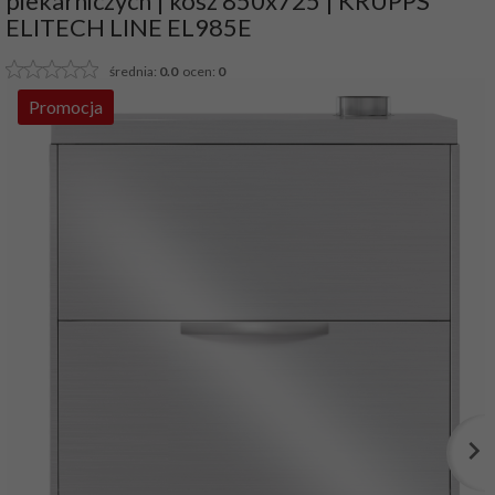
piekarniczych | kosz 850x725 | KRUPPS
ELITECH LINE EL985E
średnia:
0.0
ocen:
0
Promocja