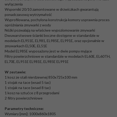
wyłączenia
Wsporniki 20/10 zamontowane w drzwiczkach gwarantują
ponadczasową wytrzymałość
Wyprofilowana, pochylona konstrukcja komory usprawnia proces
opróżniania zmywarki z wody
Nóżki pozwalają na właściwe wypoziomowanie zmywarki
Dwuwarstwowe ścianki boczne dostępne w standardzie w
modelach EL951E, EL981, EL985E, EL991E, oraz opcjonalnie w
zmywarkach EL50E, EL51E
Model EL985E wyposażony jest w dwie pompy myjące
Filtry powierzchniowe w standardzie w modelach EL60E, EL60TH,
EL70E, EL951E EL981E, EL985E EL991E
W zestawie
:
1 kosz ze stali nierdzewnej 850x725x100 mm
1 stojak na tace (wsad 5 tac)
1 stojak na tace (wsad 8 tac)
1 kosz na sztućce z 8 przegrodami
2 filtry powierzchniowe
Parametry techniczne:
Wymiary [mm]: 1000x860x1805