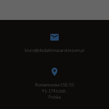
biuro@dodatkimasarskiezwm.pl
Romanowska 55E/55
91-174
Łódź
,
Polska