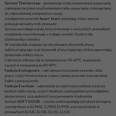
System Thermostop
– gwarantuje stałą temperaturę wyparzania
i zabezpiecza przed uruchomieniem cyklu wyparzania z nienagrzaną
do odpowiedniej temperatury wodą
Inteligentny przycisk
Smart Start
zmieniając kolor, zawsze
pokazuje aktualny tryb zmywarki
System autodiagnostyki, który informuje o wszystkich anomaliach
urządzenia oraz informuje o rodzaju usterki. Osobny dla
użytkownika i serwisu
W standardzie znajduje się wbudowany dozownik płynu
nabłyszczającego oraz dozownik płynu myjącego, które zapewniają
doskonałe efekty mycia
Cykl mycia odbywa się w temperaturze 50-60°C, wyparzanie
naczyń w temperaturze 80-90°C
Funkcja Ecologycare
- cykl samooczyszczania na koniec dnia
pracy: czyści komorę mycia z piany i zanieczyszczeń oraz opróżnia
bojler z gorącej wody
Funkcja Ecoclean
– odpowiada za częściową wymianę wody po
każdym cyklu mycia, co jest idealnym rozwiązaniem pod względem
skuteczności, oszczędności i poszanowania środowiska
System
SOFT DOOR
– system wolnoopadających drzwi dostępny
standardowo w EL981E, EL985E EL991E oraz opcjonalnie w
zmywarkach EL42E, EL50E, EL51E, EL55E