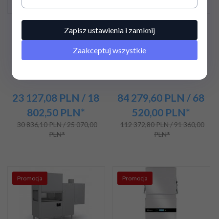
Zmywarka | myjka | do tac
Zmywarka tunelowa
Zapisz ustawienia i zamknij
| garnków | koszy
KRUPPS EVOLUTION
piekarniczych | KRUPPS
LINE | moduły suszący i
Zaakceptuj wszystkie
ELITECH LINE EL951E
odzysku ciepła | EVO131
23 127,
08
PLN
/ 18
84 279,
60
PLN
/ 68
802,50
PLN*
520,00
PLN*
30 836,10 PLN / 25 070,00
112 372,80 PLN / 91 360,00
PLN*
PLN*
Promocja
Promocja