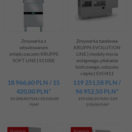
Zmywarka z
Zmywarka tunelowa
wbudowanym
KRUPPS EVOLUTION
zmiękczaczem KRUPPS
LINE | moduły mycia
SOFT LINE | S1100E
wstępnego, płukania
końcowego, odzysku
ciepła | EVO411
18 966,
60
PLN
/ 15
119 251,
58
PLN
/
420,00
PLN*
96 952,50
PLN*
25 288,80 PLN / 20 560,00
159 002,10 PLN / 129
PLN*
270,00 PLN*
Promocja
Promocja