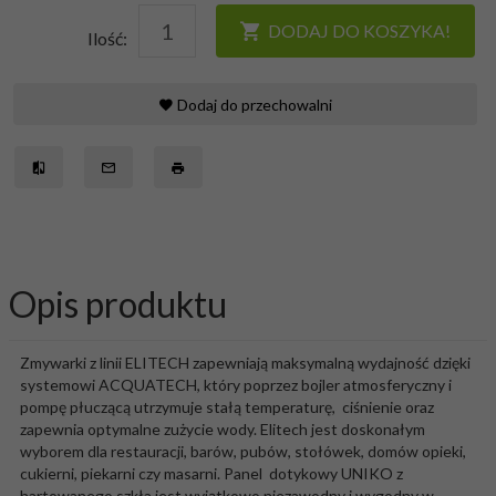
DODAJ DO KOSZYKA!
Ilość:
Dodaj do przechowalni
Opis produktu
Zmywarki z linii ELITECH zapewniają maksymalną wydajność dzięki
systemowi ACQUATECH, który poprzez bojler atmosferyczny i
pompę płuczącą utrzymuje stałą temperaturę, ciśnienie oraz
zapewnia optymalne zużycie wody. Elitech jest doskonałym
wyborem dla restauracji, barów, pubów, stołówek, domów opieki,
cukierni, piekarni czy masarni. Panel dotykowy UNIKO z
hartowanego szkła jest wyjątkowo niezawodny i wygodny w