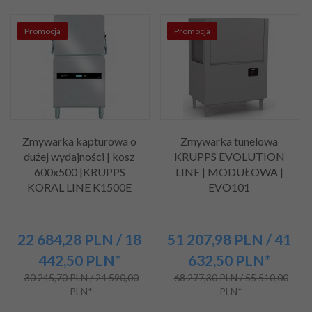
Promocja
Promocja
Zmywarka kapturowa o
Zmywarka tunelowa
dużej wydajności | kosz
KRUPPS EVOLUTION
600x500 |KRUPPS
LINE | MODUŁOWA |
KORAL LINE K1500E
EVO101
22 684,
28
PLN
/ 18
51 207,
98
PLN
/ 41
442,50
PLN*
632,50
PLN*
30 245,70 PLN / 24 590,00
68 277,30 PLN / 55 510,00
PLN*
PLN*