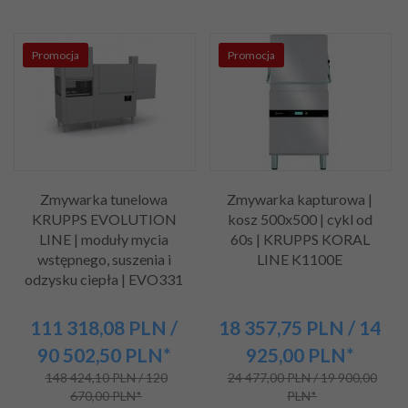
Promocja
Promocja
Zmywarka tunelowa
Zmywarka kapturowa |
KRUPPS EVOLUTION
kosz 500x500 | cykl od
LINE | moduły mycia
60s | KRUPPS KORAL
wstępnego, suszenia i
LINE K1100E
odzysku ciepła | EVO331
111 318,
08
PLN
/
18 357,
75
PLN
/ 14
90 502,50
PLN*
925,00
PLN*
148 424,10 PLN / 120
24 477,00 PLN / 19 900,00
670,00 PLN*
PLN*