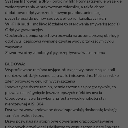
System filtrowania 3FS
– potrójny filtr, który zatrzymuje wszelkie
zanieczyszczenia w praktycznym zbiorniku, a także chroni
dodatkowo odpływ przed losowym przedostaniem się
pozostałości do pompy spustowej lub rur kanalizacyjnych
Wi-Fi
iKloud
– możliwość zdalnego sterowania zmywarką (opcja)
Odpływ grawitacyjny
Opcjonalna pompa spustowa pozwala na automatyczną obsługę
odpływu i częściową wymianę czystej wody przy każdym cyklu
zmywania
Zawór zwrotny zapobiegający przepływowi wstecznemu
BUDOWA:
Wyprofilowane ramiona myjąco-płuczące wykonane są ze stali
nierdzewnej, dzięki czemu są trwałe i niezawodne. Można szybko
zdemontować w celu ich wyczyszczenia
Innowacyjne dysze ramion, rozmieszczone są progresywnie, co
pozwala na osiągnięcie jeszcze lepszych efektów mycia
Obudowa zmywarki wykonana jest z wysokiej jakości stali
nierdzewnej AISI 304
Dwuwarstwowe izolowane drzwi zapewniają doskonałą izolację
termiczno-akustyczną
Drzwi pozwalają na stopniowe otwieranie oraz pozostawienie
uchylonych drzwi w celu delikatnego wypuszczenia pary i na czas