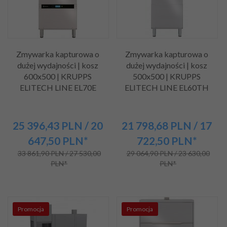
Zmywarka kapturowa o
Zmywarka kapturowa o
dużej wydajności | kosz
dużej wydajności | kosz
600x500 | KRUPPS
500x500 | KRUPPS
ELITECH LINE EL70E
ELITECH LINE EL60TH
25 396,
43
PLN
/ 20
21 798,
68
PLN
/ 17
647,50
PLN*
722,50
PLN*
33 861,90 PLN / 27 530,00
29 064,90 PLN / 23 630,00
PLN*
PLN*
Promocja
Promocja