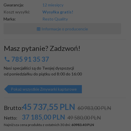
Gwarancja:
12 miesięcy
Koszt wysyłki:
Wysyłka gratis!
Marka:
Resto Quality
Informacje o producencie
Masz pytanie? Zadzwoń!
785 91 35 37
Nasi specjaliści są do Twojej dyspozycji

od poniedziałku do piątku od 8:00 do 16:00
Pokaż wszystkie Zmywarki kapturowe
45 737,
55
PLN
Brutto:
60 983,00 PLN
37 185,00
PLN
49 580,00 PLN
Netto:
Najniższa cena produktu z ostatnich 30 dni:
60983.40 PLN