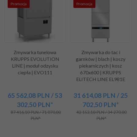
Promocja
Promocja
Zmywarka tunelowa
Zmywarka do tac i
KRUPPS EVOLUTION
garnków | blach | koszy
LINE | moduł odzysku
piekarniczych | kosz
ciepła | EVO111
670x600 | KRUPPS
ELITECH LINE EL981E
65 562,
08
PLN
/ 53
31 614,
08
PLN
/ 25
302,50
PLN*
702,50
PLN*
87 416,10 PLN / 71 070,00
42 152,10 PLN / 34 270,00
PLN*
PLN*