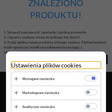
ZNALEZIONO
PRODUKTU!
1. Sprawdź poprawność zapytania i spróbuj ponownie.
2. Ogranicz szukane słowa do jednego lub dwóch.
3. Podaj ogólną nazwę produktu, którego szukasz. Później będziesz
mógł ograniczyć wyniki wyszukiwania korzystając z
zaawansowanych filtrów.
szukanie zaawansowane
Ustawienia plików cookies
Wymagane ciasteczka
Marketingowe ciasteczka
biuro@dodatkimasarskiezwm.pl
Analityczne ciasteczka