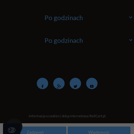
Po godzinach
Po godzinach
Informacja o cookies
|
sklep internetowy
RedCart.pl
Zadzwoń
Wiadomość