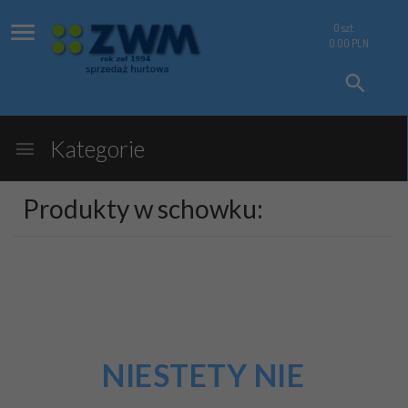
0
szt.
0.00
PLN
Kategorie
Produkty w schowku:
NIESTETY NIE