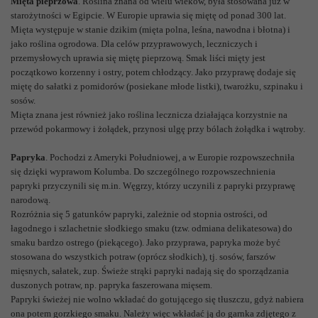
Mięta pieprzowa
. Roślina znana od wielu wieków, była stosowana już w
starożytności w Egipcie. W Europie uprawia się miętę od ponad 300 lat.
Mięta występuje w stanie dzikim (mięta polna, leśna, nawodna i błotna) i
jako roślina ogrodowa. Dla celów przyprawowych, leczniczych i
przemysłowych uprawia się miętę pieprzową. Smak liści mięty jest
początkowo korzenny i ostry, potem chłodzący. Jako przyprawę dodaje się
miętę do sałatki z pomidorów (posiekane młode listki), twarożku, szpinaku i
sosów.
Mięta znana jest również jako roślina lecznicza działająca korzystnie na
przewód pokarmowy i żołądek, przynosi ulgę przy bólach żołądka i wątroby.
Papryka
. Pochodzi z Ameryki Południowej, a w Europie rozpowszechniła
się dzięki wyprawom Kolumba. Do szczególnego rozpowszechnienia
papryki przyczynili się m.in. Węgrzy, którzy uczynili z papryki przyprawę
narodową.
Rozróżnia się 5 gatunków papryki, zależnie od stopnia ostrości, od
łagodnego i szlachetnie słodkiego smaku (tzw. odmiana delikatesowa) do
smaku bardzo ostrego (piekącego). Jako przyprawa, papryka może być
stosowana do wszystkich potraw (oprócz słodkich), tj. sosów, farszów
mięsnych, sałatek, zup. Świeże strąki papryki nadają się do sporządzania
duszonych potraw, np. papryka faszerowana mięsem.
Papryki świeżej nie wolno wkładać do gotującego się tłuszczu, gdyż nabiera
ona potem gorzkiego smaku. Należy więc wkładać ją do garnka zdjętego z