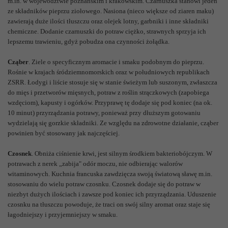
m.in. w województwie poznańskim i krakowskim. Czarnuszka stanowi jeden
ze składników pieprzu ziołowego. Nasiona (nieco większe od ziaren maku)
zawierają duże ilości tłuszczu oraz olejek lotny, garbniki i inne składniki
chemiczne. Dodanie czarnuszki do potraw ciężko, strawnych sprzyja ich
lepszemu trawieniu, gdyż pobudza ona czynności żołądka.
Cząber
. Ziele o specyficznym aromacie i smaku podobnym do pieprzu.
Rośnie w krajach śródziemnomorskich oraz w południowych republikach
ZSRR. Łodygi i liście stosuje się w stanie świeżym lub suszonym, zwłaszcza
do mięs i przetworów mięsnych, potraw z roślin strączkowych (zapobiega
wzdęciom), kapusty i ogórków. Przyprawę tę dodaje się pod koniec (na ok.
10 minut) przyrządzania potrawy, ponieważ przy dłuższym gotowaniu
wydzielają się gorzkie składniki. Ze względu na zdrowotne działanie, cząber
powinien być stosowany jak najczęściej.
Czosnek
. Obniża ciśnienie krwi, jest silnym środkiem bakteriobójczym. W
potrawach z nerek „zabija" odór moczu, nie odbierając walorów
witaminowych. Kuchnia francuska zawdzięcza swoją światową sławę m.in.
stosowaniu do wielu potraw czosnku. Czosnek dodaje się do potraw w
niezbyt dużych ilościach i zawsze pod koniec ich przyrządzania. Uduszenie
czosnku na tłuszczu powoduje, że traci on swój silny aromat oraz staje się
łagodniejszy i przyjemniejszy w smaku.