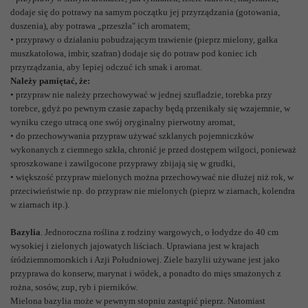
dodaje się do potrawy na samym początku jej przyrządzania (gotowania,
duszenia), aby potrawa „przeszła" ich aromatem;
• przyprawy o działaniu pobudzającym trawienie (pieprz mielony, gałka
muszkatołowa, imbir, szafran) dodaje się do potraw pod koniec ich
przyrządzania, aby lepiej odczuć ich smak i aromat.
Należy pamiętać, że:
• przypraw nie należy przechowywać w jednej szufladzie, torebka przy
torebce, gdyż po pewnym czasie zapachy będą przenikały się wzajemnie, w
wyniku czego utracą one swój oryginalny pierwotny aromat,
• do przechowywania przypraw używać szklanych pojemniczków
wykonanych z ciemnego szkła, chronić je przed dostępem wilgoci, ponieważ
sproszkowane i zawilgocone przyprawy zbijają się w grudki,
• większość przypraw mielonych można przechowywać nie dłużej niż rok, w
przeciwieństwie np. do przypraw nie mielonych (pieprz w ziarnach, kolendra
w ziarnach itp.).
Bazylia
. Jednoroczna roślina z rodziny wargowych, o łodydze do 40 cm
wysokiej i zielonych jajowatych liściach. Uprawiana jest w krajach
śródziemnomorskich i Azji Południowej. Ziele bazylii używane jest jako
przyprawa do konserw, marynat i wódek, a ponadto do mięs smażonych z
rożna, sosów, zup, ryb i pierników.
Mielona bazylia może w pewnym stopniu zastąpić pieprz. Natomiast