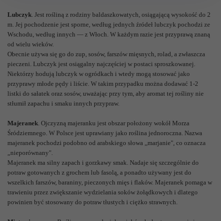
Lubczyk
. Jest rośliną z rodziny baldaszkowatych, osiągającą wysokość do 2
m. Jej pochodzenie jest sporne, według jednych źródeł lubczyk pochodzi ze
Wschodu, według innych — z Włoch. W każdym razie jest przyprawą znaną
od wielu wieków.
Obecnie używa się go do zup, sosów, farszów mięsnych, rolad, a zwłaszcza
pieczeni. Lubczyk jest osiągalny najczęściej w postaci sproszkowanej.
Niektórzy hodują lubczyk w ogródkach i wtedy mogą stosować jako
przyprawy młode pędy i liście. W takim przypadku można dodawać 1-2
listki do sałatek oraz sosów, uważając przy tym, aby aromat tej rośliny nie
stłumił zapachu i smaku innych przypraw.
Majeranek
. Ojczyzną majeranku jest obszar położony wokół Morza
Śródziemnego. W Polsce jest uprawiany jako roślina jednoroczna. Nazwa
majeranek pochodzi podobno od arabskiego słowa ,,marjanie", co oznacza
„nieporównany".
Majeranek ma silny zapach i gorzkawy smak. Nadaje się szczególnie do
potraw gotowanych z grochem lub fasolą, a ponadto używany jest do
wszelkich farszów, baraniny, pieczonych mięs i flaków. Majeranek pomaga w
trawieniu przez zwiększanie wydzielania soków żołądkowych i dlatego
powinien być stosowany do potraw tłustych i ciężko strawnych.