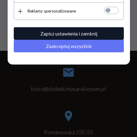
Resto Quality
Reklamy spersonalizowane
VBM
Zanolli
Zapisz ustawienia i zamknij
Zernike
Zaakceptuj wszystkie
biuro@dodatkimasarskiezwm.pl
Romanowska 55E/55