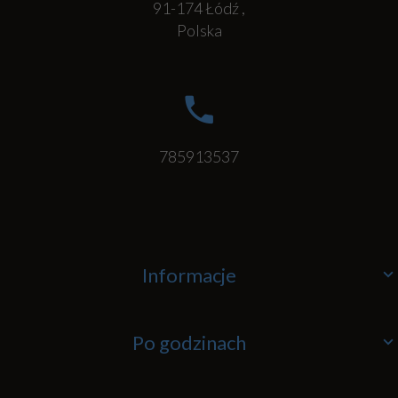
91-174
Łódź
,
Polska
785913537
Informacje
Po godzinach