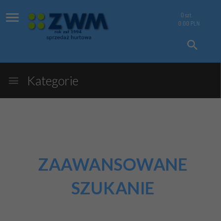
0
szt.
0.00
PLN
Kategorie
ZAAWANSOWANE
SZUKANIE