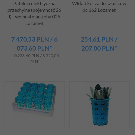
Patelnia elektryczna
Wkład kosza do sztućców
przechylna (pojemność 26
pc 162 Lozamet
l) - wolnostojaca pha.025
Lozamet
7 470,
53
PLN
/ 6
254,
61
PLN
/
073,60
PLN*
207,00
PLN*
10 233,60 PLN / 8 320,00
PLN*