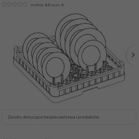
średnia:
0.0
ocen:
0
Zasoby dotyczące bezpieczeństwa i produktów