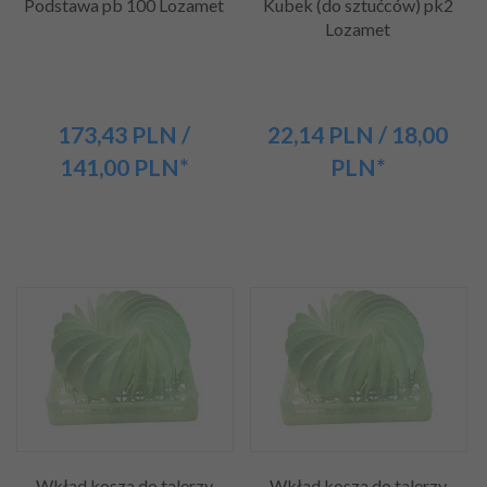
Podstawa pb 100 Lozamet
Kubek (do sztućców) pk2
Lozamet
173,
43
PLN
/
22,
14
PLN
/ 18,00
141,00
PLN*
PLN*
Wkład kosza do talerzy
Wkład kosza do talerzy