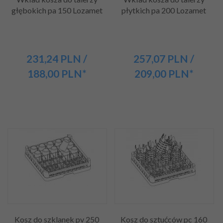
głębokich pa 150 Lozamet
płytkich pa 200 Lozamet
231,
24
PLN
/
257,
07
PLN
/
188,00
PLN*
209,00
PLN*
Kosz do szklanek pv 250
Kosz do sztućców pc 160