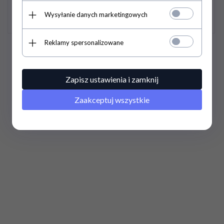
Wysyłanie danych marketingowych
Reklamy spersonalizowane
Kosz do tac pp-060
Kosz do talerzy ø 320 mm
Lozamet
t320 Lozamet
Zapisz ustawienia i zamknij
Zaakceptuj wszystkie
165,
37
PLN
/
448,
95
PLN
/
134,47
PLN*
365,00
PLN*