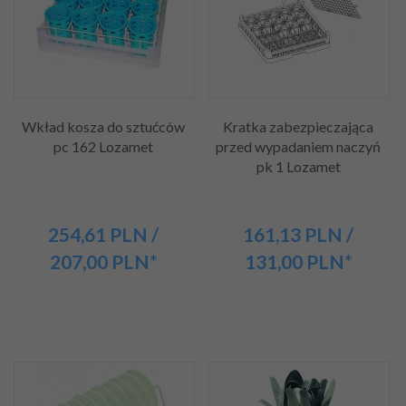
Wkład kosza do sztućców
Kratka zabezpieczająca
pc 162 Lozamet
przed wypadaniem naczyń
pk 1 Lozamet
254,
61
PLN
/
161,
13
PLN
/
207,00
PLN*
131,00
PLN*