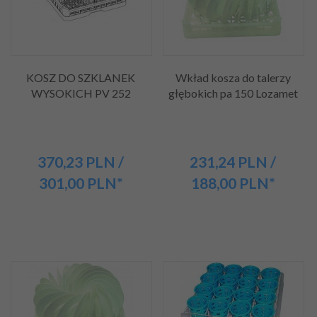
KOSZ DO SZKLANEK
Wkład kosza do talerzy
WYSOKICH PV 252
głębokich pa 150 Lozamet
370,
23
PLN
/
231,
24
PLN
/
301,00
PLN*
188,00
PLN*