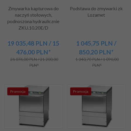
Zmywarka kapturowa do
Podstawa do zmywarki zk
naczyń stołowych,
Lozamet
podnoszona hydraulicznie
ZKU.10.20E/D
19 035,
48
PLN
/ 15
1 045,
75
PLN
/
476,00
PLN*
850,20
PLN*
26 076,00 PLN / 21 200,00
1 340,70 PLN / 1 090,00
PLN*
PLN*
Promocja
Promocja