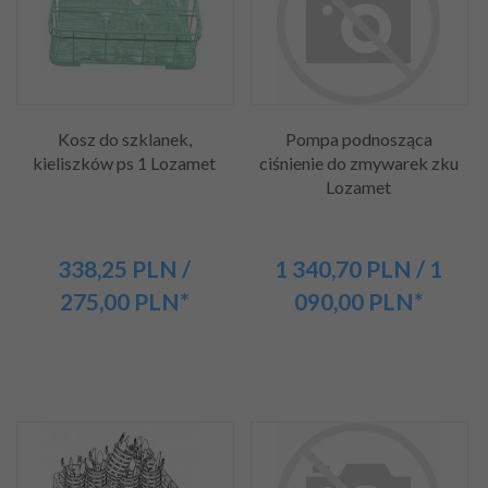
Kosz do szklanek,
Pompa podnosząca
kieliszków ps 1 Lozamet
ciśnienie do zmywarek zku
Lozamet
338,
25
PLN
/
1 340,
70
PLN
/ 1
275,00
PLN*
090,00
PLN*