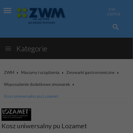
0
szt.
0.00
PLN
Kategorie
ZWM
Maszyny i urządzenia
Zmywarki gastronomiczne
Wyposażenie dodatkowe zmywarek
Kosz uniwersalny pu Lozamet
Kosz uniwersalny pu Lozamet