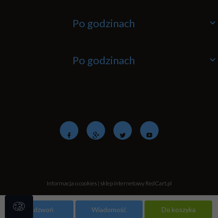
Po godzinach
Po godzinach
Informacja o cookies
|
sklep internetowy
RedCart.pl
Zadzwoń
Wiadomość
Do koszyka