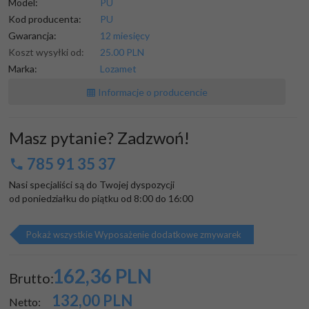
Model:
PU
Kod producenta:
PU
Gwarancja:
12 miesięcy
Koszt wysyłki od:
25.00 PLN
Marka:
Lozamet
Informacje o producencie
Masz pytanie? Zadzwoń!
785 91 35 37
Nasi specjaliści są do Twojej dyspozycji

od poniedziałku do piątku od 8:00 do 16:00
Pokaż wszystkie Wyposażenie dodatkowe zmywarek
162,
36
PLN
Brutto:
132,00
PLN
Netto: