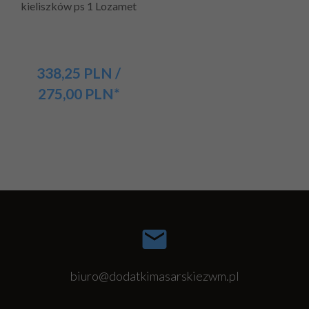
kieliszków ps 1 Lozamet
338,
25
PLN
/
275,00
PLN*
biuro@dodatkimasarskiezwm.pl