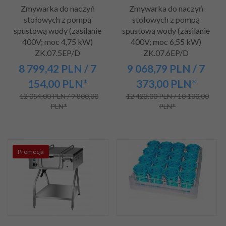
Zmywarka do naczyń
Zmywarka do naczyń
stołowych z pompą
stołowych z pompą
spustową wody (zasilanie
spustową wody (zasilanie
400V; moc 4,75 kW)
400V; moc 6,55 kW)
ZK.07.5EP/D
ZK.07.6EP/D
8 799,
42
PLN
/ 7
9 068,
79
PLN
/ 7
154,00
PLN*
373,00
PLN*
12 054,00 PLN / 9 800,00
12 423,00 PLN / 10 100,00
PLN*
PLN*
Promocja