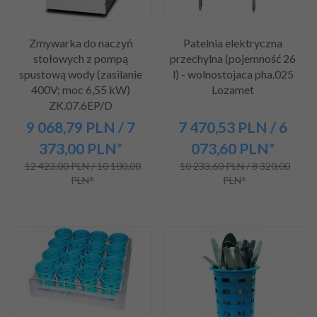
Zmywarka do naczyń
Patelnia elektryczna
stołowych z pompą
przechylna (pojemność 26
spustową wody (zasilanie
l) - wolnostojaca pha.025
400V; moc 6,55 kW)
Lozamet
ZK.07.6EP/D
9 068,
79
PLN
/ 7
7 470,
53
PLN
/ 6
373,00
PLN*
073,60
PLN*
12 423,00 PLN / 10 100,00
10 233,60 PLN / 8 320,00
PLN*
PLN*