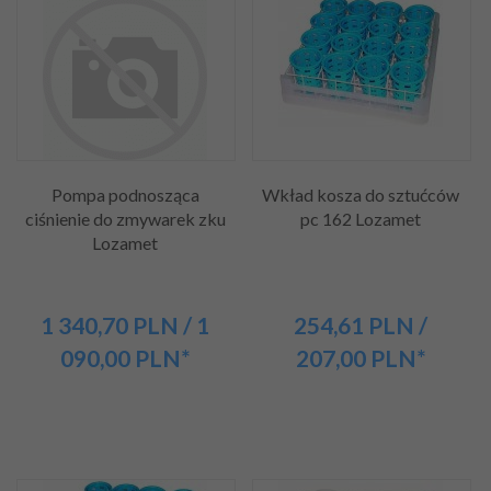
Pompa podnosząca
Wkład kosza do sztućców
ciśnienie do zmywarek zku
pc 162 Lozamet
Lozamet
1 340,
70
PLN
/ 1
254,
61
PLN
/
090,00
PLN*
207,00
PLN*