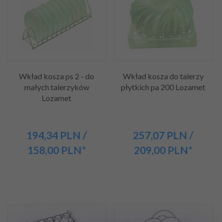
Wkład kosza ps 2 - do
Wkład kosza do talerzy
małych talerzyków
płytkich pa 200 Lozamet
Lozamet
194,
34
PLN
/
257,
07
PLN
/
158,00
PLN*
209,00
PLN*