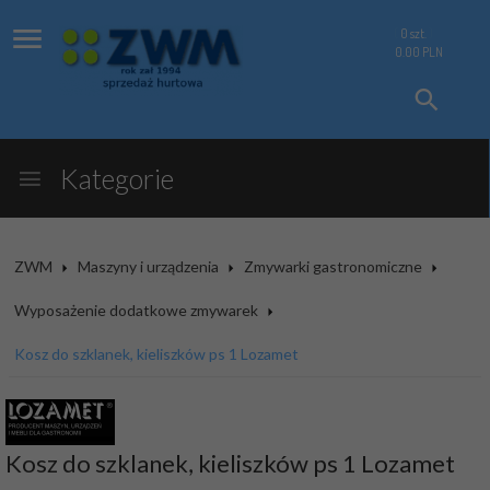
0
szt.
0.00
PLN
Kategorie
ZWM
Maszyny i urządzenia
Zmywarki gastronomiczne
Wyposażenie dodatkowe zmywarek
Kosz do szklanek, kieliszków ps 1 Lozamet
Kosz do szklanek, kieliszków ps 1 Lozamet