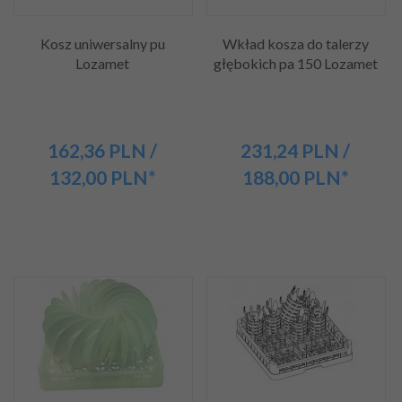
Kosz uniwersalny pu
Wkład kosza do talerzy
Lozamet
głębokich pa 150 Lozamet
162,
36
PLN
/
231,
24
PLN
/
132,00
PLN*
188,00
PLN*