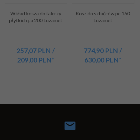
Wkład kosza do talerzy
Kosz do sztućców pc 160
płytkich pa 200 Lozamet
Lozamet
257,
07
PLN
/
774,
90
PLN
/
209,00
PLN*
630,00
PLN*