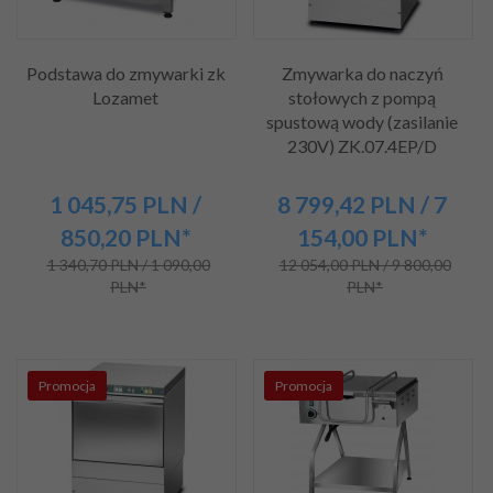
Podstawa do zmywarki zk
Zmywarka do naczyń
Lozamet
stołowych z pompą
spustową wody (zasilanie
230V) ZK.07.4EP/D
1 045,
75
PLN
/
8 799,
42
PLN
/ 7
850,20
PLN*
154,00
PLN*
1 340,70 PLN / 1 090,00
12 054,00 PLN / 9 800,00
PLN*
PLN*
Promocja
Promocja