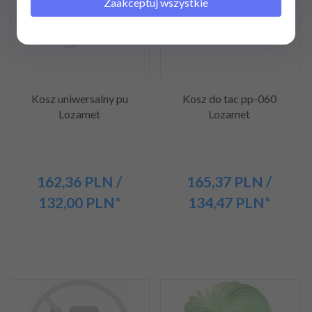
Zaakceptuj wszystkie
Kosz uniwersalny pu
Kosz do tac pp-060
Lozamet
Lozamet
162,
36
PLN
/
165,
37
PLN
/
132,00
PLN*
134,47
PLN*