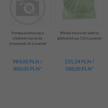
Pompa podnosząca
Wkład kosza do talerzy
ciśnienie mycia do
głębokich pa 150 Lozamet
zmywarek zk Lozamet
984,
00
PLN
/
231,
24
PLN
/
800,00
PLN*
188,00
PLN*