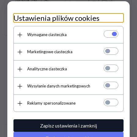
Ustawienia plików cookies
Wymagane ciasteczka
Kosz do szklanek pv 250
Kosz do talerzy ø 320 mm
Lozamet
t320 Lozamet
Marketingowe ciasteczka
Analityczne ciasteczka
456,
33
PLN
/
448,
95
PLN
/
Wysyłanie danych marketingowych
371,00
PLN*
365,00
PLN*
Reklamy spersonalizowane
Zapisz ustawienia i zamknij