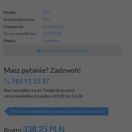
Model:
PS 1
Kod producenta:
PS 1
Gwarancja:
12 miesięcy
Koszt wysyłki od:
25.00 PLN
Marka:
Lozamet
Informacje o producencie
Masz pytanie? Zadzwoń!
785 91 35 37
Nasi specjaliści są do Twojej dyspozycji

od poniedziałku do piątku od 8:00 do 16:00
Pokaż wszystkie Wyposażenie dodatkowe zmywarek
338,
25
PLN
Brutto: