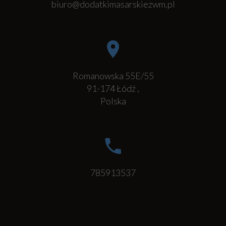
biuro@dodatkimasarskiezwm.pl
Romanowska 55E/55
91-174
Łódź
,
Polska
785913537