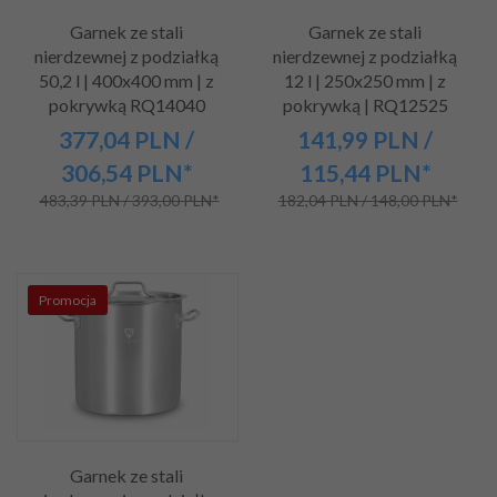
Garnek ze stali
Garnek ze stali
nierdzewnej z podziałką
nierdzewnej z podziałką
50,2 l | 400x400 mm | z
12 l | 250x250 mm | z
pokrywką RQ14040
pokrywką | RQ12525
377,
04
PLN
/
141,
99
PLN
/
306,54
PLN*
115,44
PLN*
483,39 PLN / 393,00 PLN*
182,04 PLN / 148,00 PLN*
Promocja
Garnek ze stali