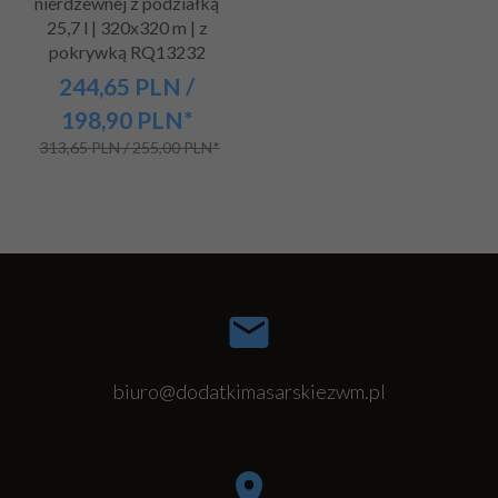
nierdzewnej z podziałką
25,7 l | 320x320 m | z
pokrywką RQ13232
244,
65
PLN
/
198,90
PLN*
313,65 PLN / 255,00 PLN*
biuro@dodatkimasarskiezwm.pl