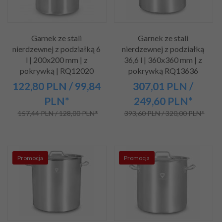
Garnek ze stali
Garnek ze stali
nierdzewnej z podziałką 6
nierdzewnej z podziałką
l | 200x200 mm | z
36,6 l | 360x360 mm | z
pokrywką | RQ12020
pokrywką RQ13636
122,
80
PLN
/ 99,84
307,
01
PLN
/
PLN*
249,60
PLN*
157,44 PLN / 128,00 PLN*
393,60 PLN / 320,00 PLN*
Promocja
Promocja