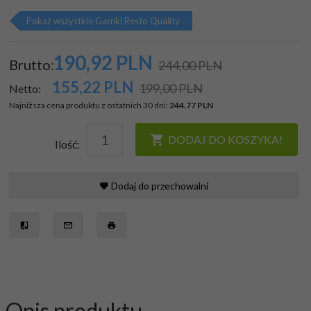
Pokaż wszystkie Garnki Resto Quality
190,
92
PLN
Brutto:
244,00 PLN
155,22
PLN
199,00 PLN
Netto:
Najniższa cena produktu z ostatnich 30 dni:
244.77 PLN
DODAJ DO KOSZYKA!
Ilość:
Dodaj do przechowalni
Opis produktu