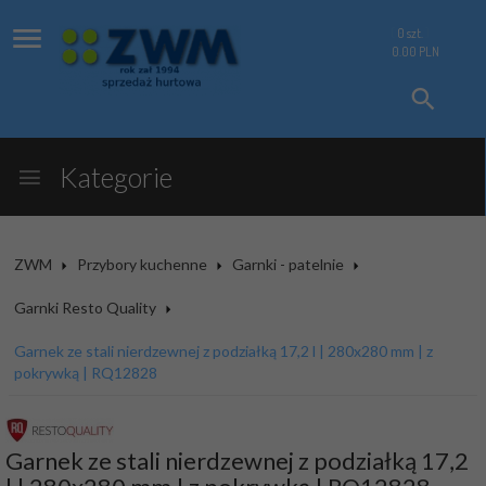
0
szt.
0.00
PLN
Kategorie
ZWM
Przybory kuchenne
Garnki - patelnie
Garnki Resto Quality
Garnek ze stali nierdzewnej z podziałką 17,2 l | 280x280 mm | z
pokrywką | RQ12828
Garnek ze stali nierdzewnej z podziałką 17,2