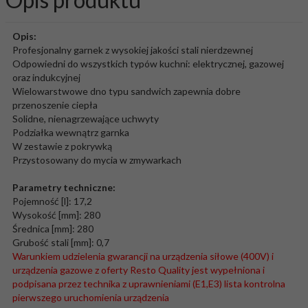
Opis:
Profesjonalny garnek z wysokiej jakości stali nierdzewnej
Odpowiedni do wszystkich typów kuchni: elektrycznej, gazowej
oraz indukcyjnej
Wielowarstwowe dno typu sandwich zapewnia dobre
przenoszenie ciepła
Solidne, nienagrzewające uchwyty
Podziałka wewnątrz garnka
W zestawie z pokrywką
Przystosowany do mycia w zmywarkach
Parametry techniczne:
Pojemność [l]: 17,2
Wysokość [mm]: 280
Średnica [mm]: 280
Grubość stali [mm]: 0,7
Warunkiem udzielenia gwarancji na urządzenia siłowe (400V) i
urządzenia gazowe z oferty Resto Quality jest wypełniona i
podpisana przez technika z uprawnieniami (E1,E3) lista kontrolna
pierwszego uruchomienia urządzenia