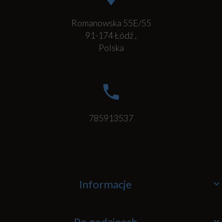
Romanowska 55E/55
91-174
Łódź
,
Polska
785913537
Informacje
Po godzinach