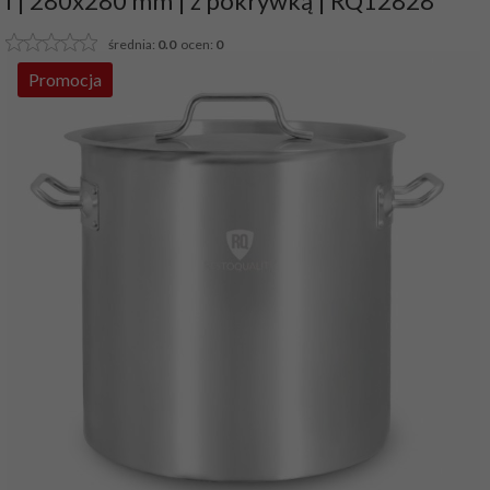
l | 280x280 mm | z pokrywką | RQ12828
średnia:
0.0
ocen:
0
Promocja