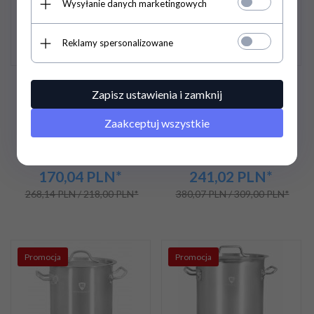
Wysyłanie danych marketingowych
Reklamy spersonalizowane
Garnek ze stali
Garnek ze stali
Zapisz ustawienia i zamknij
nierdzewnej z podziałką
nierdzewnej z podziałką
21,2 l | 300x300 mm | z
33 l | 350x350 mm | z
Zaakceptuj wszystkie
pokrywką | RQ13030
pokrywką RQ13535
209,
15
PLN
/
296,
45
PLN
/
170,04
PLN*
241,02
PLN*
268,14 PLN / 218,00 PLN*
380,07 PLN / 309,00 PLN*
Promocja
Promocja