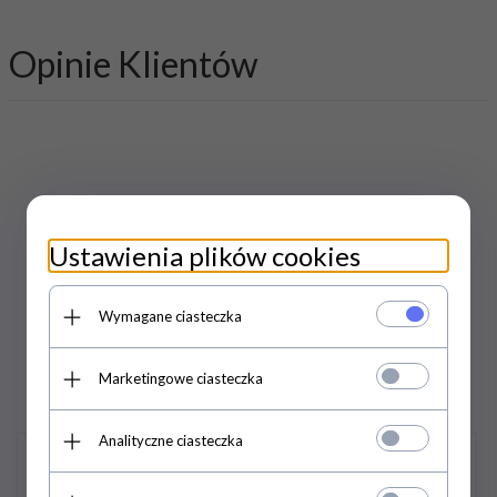
Opinie Klientów
PRODUKTY
Ustawienia plików cookies
POWIĄZANE /
Wymagane ciasteczka
PODOBNE
Marketingowe ciasteczka
Analityczne ciasteczka
Promocja
Promocja