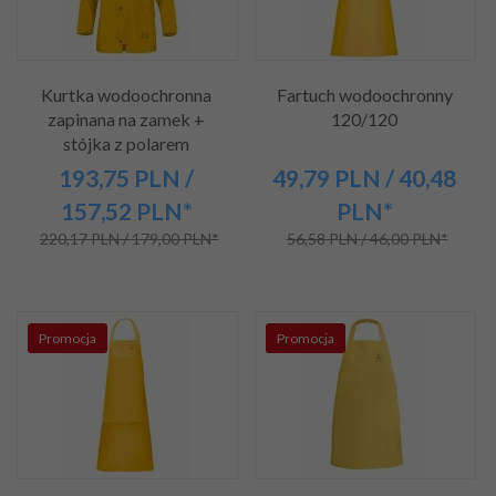
Kurtka wodoochronna
Fartuch wodoochronny
zapinana na zamek +
120/120
stójka z polarem
193,
75
PLN
/
49,
79
PLN
/ 40,48
157,52
PLN*
PLN*
220,17 PLN / 179,00 PLN*
56,58 PLN / 46,00 PLN*
Promocja
Promocja