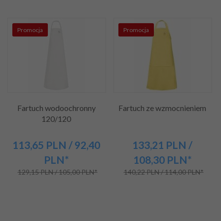
Promocja
Promocja
Fartuch wodoochronny
Fartuch ze wzmocnieniem
120/120
113,
65
PLN
/ 92,40
133,
21
PLN
/
PLN*
108,30
PLN*
129,15 PLN / 105,00 PLN*
140,22 PLN / 114,00 PLN*