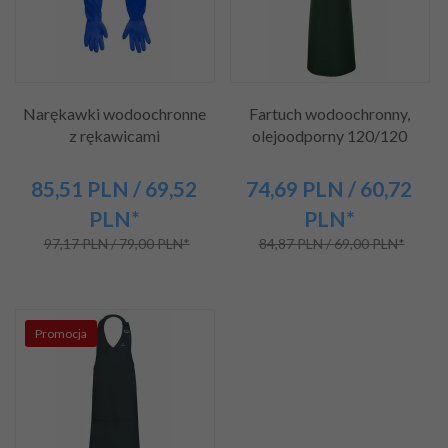
Narękawki wodoochronne
Fartuch wodoochronny,
z rękawicami
olejoodporny 120/120
85,
51
PLN
/ 69,52
74,
69
PLN
/ 60,72
PLN*
PLN*
97,17 PLN / 79,00 PLN*
84,87 PLN / 69,00 PLN*
Promocja