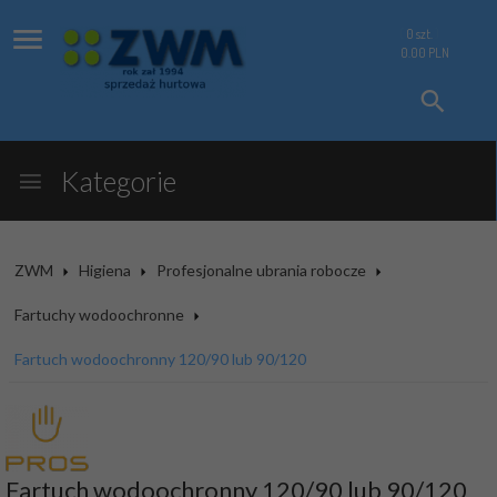
0
szt.
0.00
PLN
Kategorie
ZWM
Higiena
Profesjonalne ubrania robocze
Fartuchy wodoochronne
Fartuch wodoochronny 120/90 lub 90/120
Fartuch wodoochronny 120/90 lub 90/120