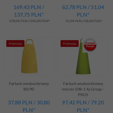
169,
43
PLN
/
62,
78
PLN
/ 51,04
137,75
PLN*
PLN*
178,35 PLN / 145,00 PLN*
71,34 PLN / 58,00 PLN*
Promocja
Promocja
Fartuch wodoochronny
Fartuch wodoochronny
80/90
morski 108-1 Aj Group -
PROS
37,
88
PLN
/ 30,80
97,
42
PLN
/ 79,20
PLN*
PLN*