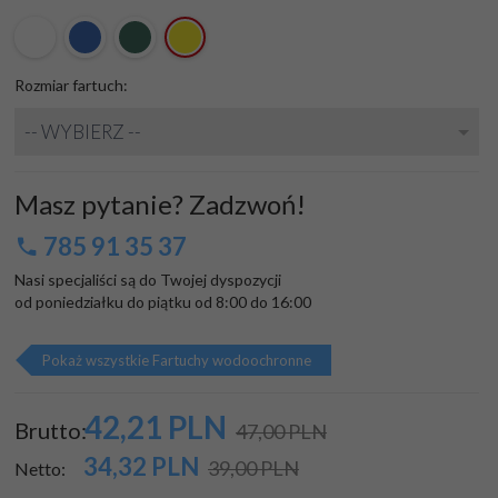
Rozmiar fartuch:
-- WYBIERZ --
Masz pytanie? Zadzwoń!
785 91 35 37
Nasi specjaliści są do Twojej dyspozycji

od poniedziałku do piątku od 8:00 do 16:00
Pokaż wszystkie Fartuchy wodoochronne
42,
21
PLN
Brutto:
47,00 PLN
34,32
PLN
39,00 PLN
Netto: