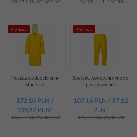
330,87 PLN / 269,00 PLN*
140,22 PLN / 114,00 PLN*
Promocja
Promocja
Płaszcz wodoochronny
Spodnie wodoochronne do
Standard
pasa Standard
172,
10
PLN
/
107,
16
PLN
/ 87,12
139,92
PLN*
PLN*
195,57 PLN / 159,00 PLN*
121,77 PLN / 99,00 PLN*