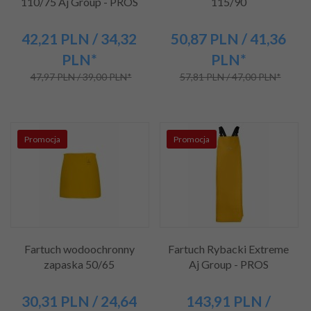
110/75 Aj Group - PROS
115/90
42,
21
PLN
/ 34,32
50,
87
PLN
/ 41,36
PLN*
PLN*
47,97 PLN / 39,00 PLN*
57,81 PLN / 47,00 PLN*
Promocja
Promocja
Fartuch wodoochronny
Fartuch Rybacki Extreme
zapaska 50/65
Aj Group - PROS
30,
31
PLN
/ 24,64
143,
91
PLN
/