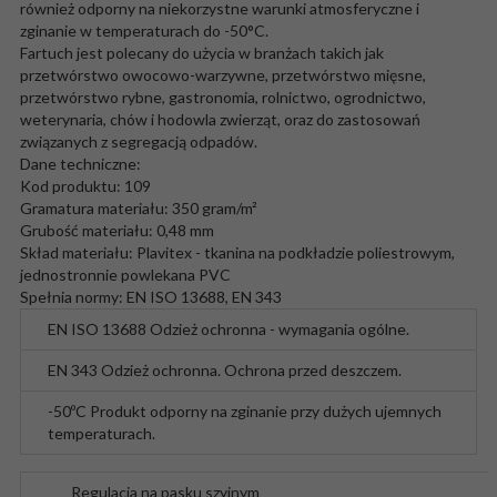
również odporny na niekorzystne warunki atmosferyczne i
zginanie w temperaturach do -50°C.
Fartuch jest polecany do użycia w branżach takich jak
przetwórstwo owocowo-warzywne, przetwórstwo mięsne,
przetwórstwo rybne, gastronomia, rolnictwo, ogrodnictwo,
weterynaria, chów i hodowla zwierząt, oraz do zastosowań
związanych z segregacją odpadów.
Dane techniczne:
Kod produktu: 109
Gramatura materiału: 350 gram/m²
Grubość materiału: 0,48 mm
Skład materiału: Plavitex - tkanina na podkładzie poliestrowym,
jednostronnie powlekana PVC
Spełnia normy: EN ISO 13688, EN 343
EN ISO 13688
Odzież ochronna - wymagania ogólne.
EN 343
Odzież ochronna. Ochrona przed deszczem.
-50ºC
Produkt odporny na zginanie przy dużych ujemnych
temperaturach.
Regulacja na pasku szyjnym