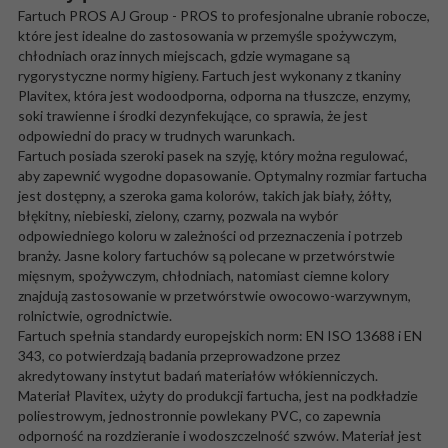
Fartuch PROS AJ Group - PROS to profesjonalne ubranie robocze,
które jest idealne do zastosowania w przemyśle spożywczym,
chłodniach oraz innych miejscach, gdzie wymagane są
rygorystyczne normy higieny. Fartuch jest wykonany z tkaniny
Plavitex, która jest wodoodporna, odporna na tłuszcze, enzymy,
soki trawienne i środki dezynfekujące, co sprawia, że jest
odpowiedni do pracy w trudnych warunkach.
Fartuch posiada szeroki pasek na szyję, który można regulować,
aby zapewnić wygodne dopasowanie. Optymalny rozmiar fartucha
jest dostępny, a szeroka gama kolorów, takich jak biały, żółty,
błękitny, niebieski, zielony, czarny, pozwala na wybór
odpowiedniego koloru w zależności od przeznaczenia i potrzeb
branży. Jasne kolory fartuchów są polecane w przetwórstwie
mięsnym, spożywczym, chłodniach, natomiast ciemne kolory
znajdują zastosowanie w przetwórstwie owocowo-warzywnym,
rolnictwie, ogrodnictwie.
Fartuch spełnia standardy europejskich norm: EN ISO 13688 i EN
343, co potwierdzają badania przeprowadzone przez
akredytowany instytut badań materiałów włókienniczych.
Materiał Plavitex, użyty do produkcji fartucha, jest na podkładzie
poliestrowym, jednostronnie powlekany PVC, co zapewnia
odporność na rozdzieranie i wodoszczelność szwów. Materiał jest