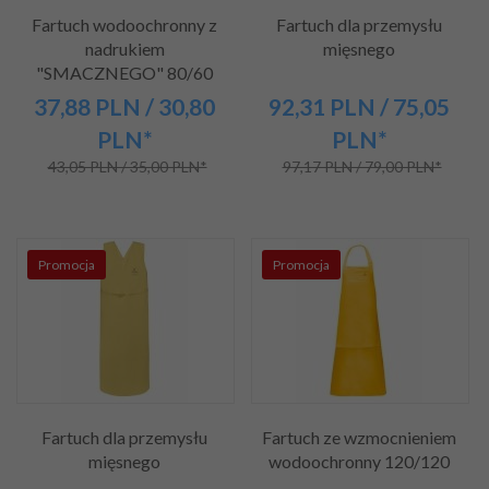
Fartuch wodoochronny z
Fartuch dla przemysłu
nadrukiem
mięsnego
"SMACZNEGO" 80/60
37,
88
PLN
/ 30,80
92,
31
PLN
/ 75,05
PLN*
PLN*
43,05 PLN / 35,00 PLN*
97,17 PLN / 79,00 PLN*
Promocja
Promocja
Fartuch dla przemysłu
Fartuch ze wzmocnieniem
mięsnego
wodoochronny 120/120