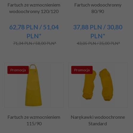
Fartuch ze wzmocnieniem
Fartuch wodoochronny
wodoochronny 120/120
80/90
62,
78
PLN
/ 51,04
37,
88
PLN
/ 30,80
PLN*
PLN*
71,34 PLN / 58,00 PLN*
43,05 PLN / 35,00 PLN*
Promocja
Promocja
Fartuch ze wzmocnieniem
Narękawki wodoochronne
115/90
Standard