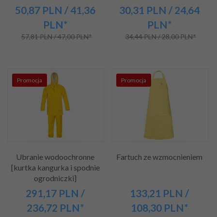
50,
87
PLN
/ 41,36
30,
31
PLN
/ 24,64
PLN*
PLN*
57,81 PLN / 47,00 PLN*
34,44 PLN / 28,00 PLN*
Promocja
Promocja
Ubranie wodoochronne
Fartuch ze wzmocnieniem
[kurtka kangurka i spodnie
ogrodniczki]
291,
17
PLN
/
133,
21
PLN
/
236,72
PLN*
108,30
PLN*