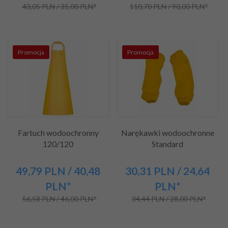
43,05 PLN / 35,00 PLN*
110,70 PLN / 90,00 PLN*
Promocja
Promocja
Fartuch wodoochronny
Narękawki wodoochronne
120/120
Standard
49,
79
PLN
/ 40,48
30,
31
PLN
/ 24,64
PLN*
PLN*
56,58 PLN / 46,00 PLN*
34,44 PLN / 28,00 PLN*