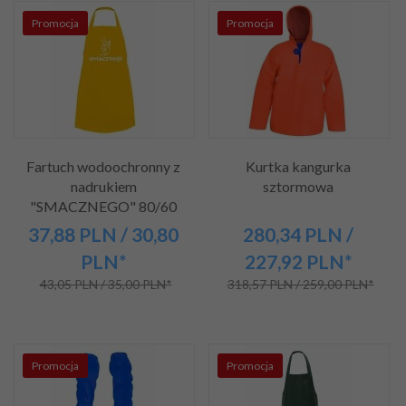
Promocja
Promocja
Fartuch wodoochronny z
Kurtka kangurka
nadrukiem
sztormowa
"SMACZNEGO" 80/60
37,
88
PLN
/ 30,80
280,
34
PLN
/
PLN*
227,92
PLN*
43,05 PLN / 35,00 PLN*
318,57 PLN / 259,00 PLN*
Promocja
Promocja