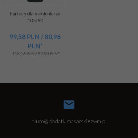
Fartuch dla kamieniarza
105/90
99,
58
PLN
/ 80,96
PLN*
113,16 PLN / 92,00 PLN*
biuro@dodatkimasarskiezwm.pl