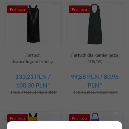
Promocja
Promocja
Fartuch
Fartuch dla kamieniarza
kwasoługoochronny
105/90
133,
21
PLN
/
99,
58
PLN
/ 80,96
108,30
PLN*
PLN*
140,22 PLN / 114,00 PLN*
113,16 PLN / 92,00 PLN*
Promocja
Promocja