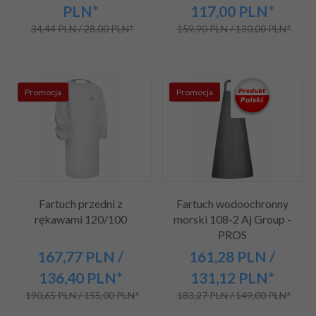
PLN*
117,00
PLN*
34,44 PLN / 28,00 PLN*
159,90 PLN / 130,00 PLN*
Promocja
Promocja
Fartuch przedni z
Fartuch wodoochronny
rękawami 120/100
morski 108-2 Aj Group -
PROS
167,
77
PLN
/
161,
28
PLN
/
136,40
PLN*
131,12
PLN*
190,65 PLN / 155,00 PLN*
183,27 PLN / 149,00 PLN*