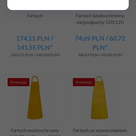
Fartuch
Fartuch wodoochronny,
olejoodporny 120/120
174,
11
PLN
/
74,
69
PLN
/ 60,72
141,55
PLN*
PLN*
183,27 PLN / 149,00 PLN*
84,87 PLN / 69,00 PLN*
Promocja
Promocja
Fartuch wodoochronny
Fartuch ze wzmocnieniem