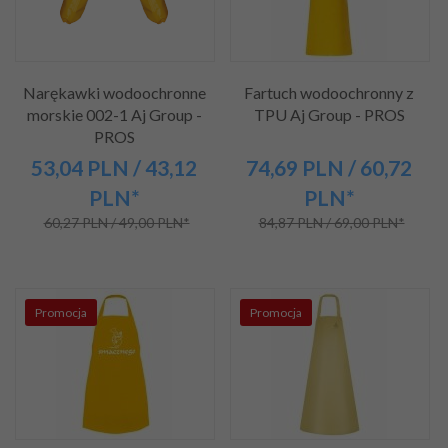
Narękawki wodoochronne
Fartuch wodoochronny z
morskie 002-1 Aj Group -
TPU Aj Group - PROS
PROS
53,
04
PLN
/ 43,12
74,
69
PLN
/ 60,72
PLN*
PLN*
60,27 PLN / 49,00 PLN*
84,87 PLN / 69,00 PLN*
Promocja
Promocja