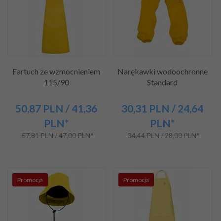
Fartuch ze wzmocnieniem
Narękawki wodoochronne
115/90
Standard
50,
87
PLN
/ 41,36
30,
31
PLN
/ 24,64
PLN*
PLN*
57,81 PLN / 47,00 PLN*
34,44 PLN / 28,00 PLN*
Promocja
Promocja