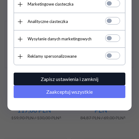
47,97 PLN / 39,00 PLN*
113,16 PLN / 92,00 PLN*
Marketingowe ciasteczka
Analityczne ciasteczka
Promocja
Promocja
Wysyłanie danych marketingowych
Reklamy spersonalizowane
Fartuch Rybacki Extreme
Fartuch wodoochronny,
Zapisz ustawienia i zamknij
Aj Group - PROS
olejoodporny 120/120
Zaakceptuj wszystkie
143,
91
PLN
/
74,
69
PLN
/ 60,72
117,00
PLN*
PLN*
159,90 PLN / 130,00 PLN*
84,87 PLN / 69,00 PLN*