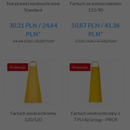
Narękawki wodoochronne
Fartuch ze wzmocnieniem
Standard
115/90
30,
31
PLN
/ 24,64
50,
87
PLN
/ 41,36
PLN*
PLN*
34,44 PLN / 28,00 PLN*
57,81 PLN / 47,00 PLN*
Promocja
Promocja
Fartuch wodoochronny
Fartuch wodoochronny z
120/120
TPU Aj Group - PROS