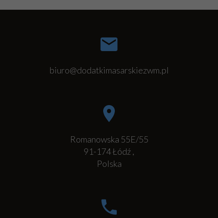
biuro@dodatkimasarskiezwm.pl
Romanowska 55E/55
91-174
Łódź
,
Polska