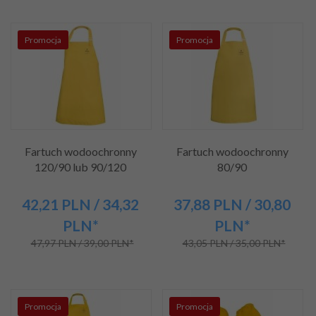
Promocja
Promocja
Fartuch wodoochronny
Fartuch wodoochronny
120/90 lub 90/120
80/90
42,
21
PLN
/ 34,32
37,
88
PLN
/ 30,80
PLN*
PLN*
47,97 PLN / 39,00 PLN*
43,05 PLN / 35,00 PLN*
Promocja
Promocja