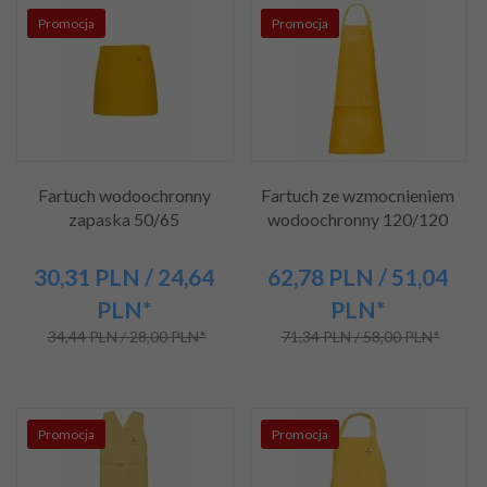
Promocja
Promocja
Fartuch wodoochronny
Fartuch ze wzmocnieniem
zapaska 50/65
wodoochronny 120/120
30,
31
PLN
/ 24,64
62,
78
PLN
/ 51,04
PLN*
PLN*
34,44 PLN / 28,00 PLN*
71,34 PLN / 58,00 PLN*
Promocja
Promocja