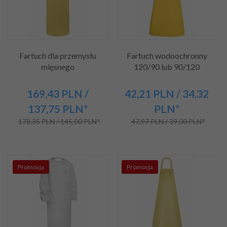
Fartuch dla przemysłu
Fartuch wodoochronny
mięsnego
120/90 lub 90/120
169,
43
PLN
/
42,
21
PLN
/ 34,32
137,75
PLN*
PLN*
178,35 PLN / 145,00 PLN*
47,97 PLN / 39,00 PLN*
Promocja
Promocja