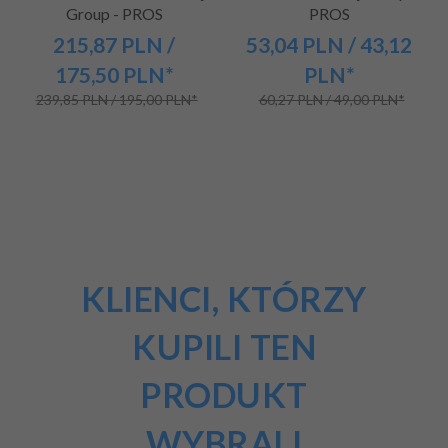
Group - PROS
PROS
215,
87
PLN
/
53,
04
PLN
/ 43,12
175,50
PLN*
PLN*
239,85 PLN / 195,00 PLN*
60,27 PLN / 49,00 PLN*
KLIENCI, KTÓRZY
KUPILI TEN
PRODUKT
WYBRALI