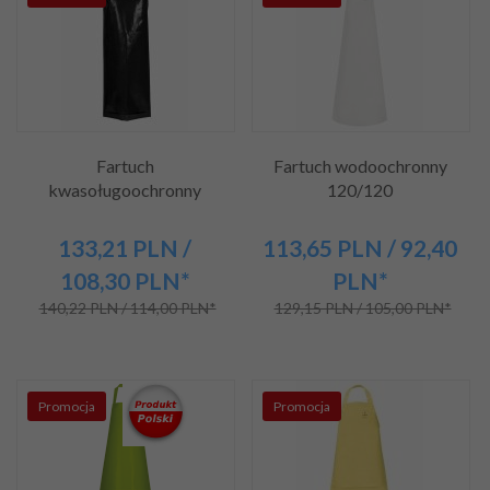
Fartuch
Fartuch wodoochronny
kwasoługoochronny
120/120
133,
21
PLN
/
113,
65
PLN
/ 92,40
108,30
PLN*
PLN*
140,22 PLN / 114,00 PLN*
129,15 PLN / 105,00 PLN*
Promocja
Promocja