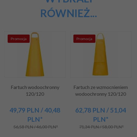
RÓWNIEŻ...
Promocja
Promocja
Fartuch wodoochronny
Fartuch ze wzmocnieniem
120/120
wodoochronny 120/120
49,
79
PLN
/ 40,48
62,
78
PLN
/ 51,04
PLN*
PLN*
56,58 PLN / 46,00 PLN*
71,34 PLN / 58,00 PLN*