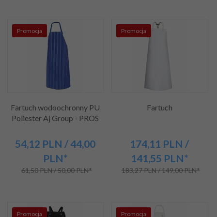
Promocja
Promocja
Fartuch wodoochronny PU
Fartuch
Poliester Aj Group - PROS
54,
12
PLN
/ 44,00
174,
11
PLN
/
PLN*
141,55
PLN*
61,50 PLN / 50,00 PLN*
183,27 PLN / 149,00 PLN*
Promocja
Promocja