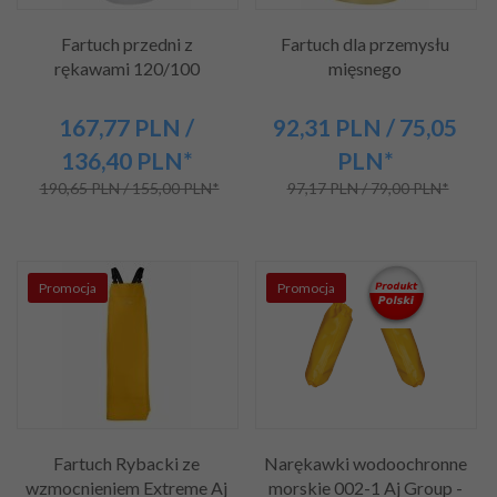
Fartuch przedni z
Fartuch dla przemysłu
rękawami 120/100
mięsnego
167,
77
PLN
/
92,
31
PLN
/ 75,05
136,40
PLN*
PLN*
190,65 PLN / 155,00 PLN*
97,17 PLN / 79,00 PLN*
Promocja
Promocja
Fartuch Rybacki ze
Narękawki wodoochronne
wzmocnieniem Extreme Aj
morskie 002-1 Aj Group -