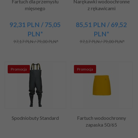
Fartuch dla przemysłu
Narękawki wodoochronne
mięsnego
z rękawicami
92,
31
PLN
/ 75,05
85,
51
PLN
/ 69,52
PLN*
PLN*
97,17 PLN / 79,00 PLN*
97,17 PLN / 79,00 PLN*
Promocja
Promocja
Spodniobuty Standard
Fartuch wodoochronny
zapaska 50/65