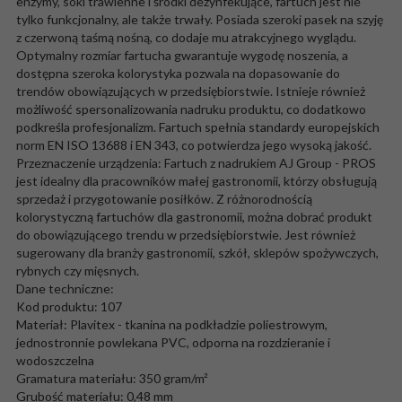
enzymy, soki trawienne i środki dezynfekujące, fartuch jest nie
tylko funkcjonalny, ale także trwały. Posiada szeroki pasek na szyję
z czerwoną taśmą nośną, co dodaje mu atrakcyjnego wyglądu.
Optymalny rozmiar fartucha gwarantuje wygodę noszenia, a
dostępna szeroka kolorystyka pozwala na dopasowanie do
trendów obowiązujących w przedsiębiorstwie. Istnieje również
możliwość spersonalizowania nadruku produktu, co dodatkowo
podkreśla profesjonalizm. Fartuch spełnia standardy europejskich
norm EN ISO 13688 i EN 343, co potwierdza jego wysoką jakość.
Przeznaczenie urządzenia: Fartuch z nadrukiem AJ Group - PROS
jest idealny dla pracowników małej gastronomii, którzy obsługują
sprzedaż i przygotowanie posiłków. Z różnorodnością
kolorystyczną fartuchów dla gastronomii, można dobrać produkt
do obowiązującego trendu w przedsiębiorstwie. Jest również
sugerowany dla branży gastronomii, szkół, sklepów spożywczych,
rybnych czy mięsnych.
Dane techniczne:
Kod produktu: 107
Materiał: Plavitex - tkanina na podkładzie poliestrowym,
jednostronnie powlekana PVC, odporna na rozdzieranie i
wodoszczelna
Gramatura materiału: 350 gram/m²
Grubość materiału: 0,48 mm