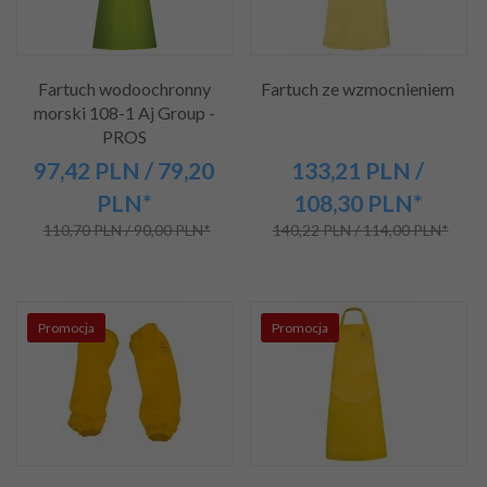
Fartuch wodoochronny
Fartuch ze wzmocnieniem
morski 108-1 Aj Group -
PROS
97,
42
PLN
/ 79,20
133,
21
PLN
/
PLN*
108,30
PLN*
110,70 PLN / 90,00 PLN*
140,22 PLN / 114,00 PLN*
Promocja
Promocja