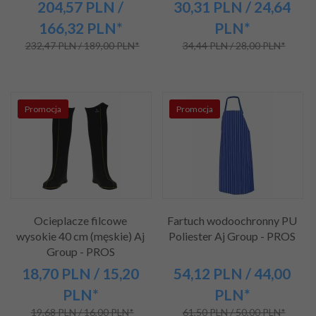
204,
57
PLN
/
30,
31
PLN
/ 24,64
166,32
PLN*
PLN*
232,47 PLN / 189,00 PLN*
34,44 PLN / 28,00 PLN*
Promocja
Promocja
Ocieplacze filcowe
Fartuch wodoochronny PU
wysokie 40 cm (męskie) Aj
Poliester Aj Group - PROS
Group - PROS
18,
70
PLN
/ 15,20
54,
12
PLN
/ 44,00
PLN*
PLN*
19,68 PLN / 16,00 PLN*
61,50 PLN / 50,00 PLN*