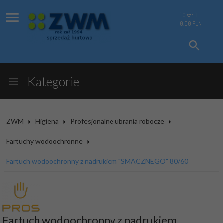
0
szt.
0.00
PLN
Kategorie
ZWM
Higiena
Profesjonalne ubrania robocze
Fartuchy wodoochronne
Fartuch wodoochronny z nadrukiem "SMACZNEGO" 80/60
Fartuch wodoochronny z nadrukiem