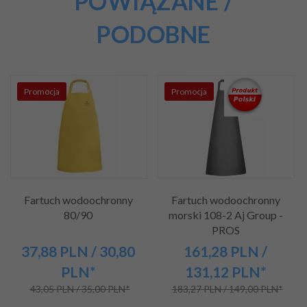
POWIĄZANE /
PODOBNE
Promocja
Promocja
Fartuch wodoochronny
Fartuch wodoochronny
80/90
morski 108-2 Aj Group -
PROS
37,
88
PLN
/ 30,80
161,
28
PLN
/
PLN*
131,12
PLN*
43,05 PLN / 35,00 PLN*
183,27 PLN / 149,00 PLN*