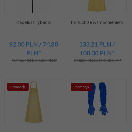
Kapelusz rybacki
Fartuch ze wzmocnieniem
92,
00
PLN
/ 74,80
133,
21
PLN
/
PLN*
108,30
PLN*
104,55 PLN / 85,00 PLN*
140,22 PLN / 114,00 PLN*
Promocja
Promocja