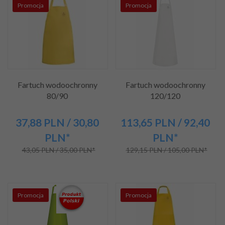
Promocja
Promocja
Fartuch wodoochronny
Fartuch wodoochronny
80/90
120/120
37,
88
PLN
/ 30,80
113,
65
PLN
/ 92,40
PLN*
PLN*
43,05 PLN / 35,00 PLN*
129,15 PLN / 105,00 PLN*
Promocja
Promocja