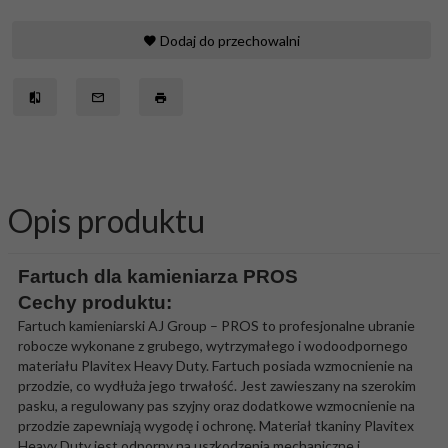
Dodaj do przechowalni
Opis produktu
Fartuch dla kamieniarza PROS
Cechy produktu:
Fartuch kamieniarski AJ Group – PROS to profesjonalne ubranie
robocze wykonane z grubego, wytrzymałego i wodoodpornego
materiału Plavitex Heavy Duty. Fartuch posiada wzmocnienie na
przodzie, co wydłuża jego trwałość. Jest zawieszany na szerokim
pasku, a regulowany pas szyjny oraz dodatkowe wzmocnienie na
przodzie zapewniają wygodę i ochronę. Materiał tkaniny Plavitex
Heavy Duty jest odporny na uszkodzenia mechaniczne i