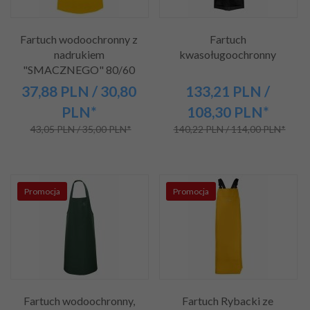
Fartuch wodoochronny z
Fartuch
nadrukiem
kwasoługoochronny
"SMACZNEGO" 80/60
37,
88
PLN
/ 30,80
133,
21
PLN
/
PLN*
108,30
PLN*
43,05 PLN / 35,00 PLN*
140,22 PLN / 114,00 PLN*
Promocja
Promocja
Fartuch wodoochronny,
Fartuch Rybacki ze