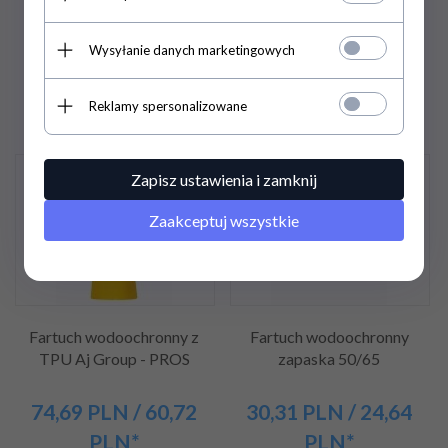
42,
21
PLN
/ 34,32
49,
79
PLN
/ 40,48
Wysyłanie danych marketingowych
PLN*
PLN*
47,97 PLN / 39,00 PLN*
56,58 PLN / 46,00 PLN*
Reklamy spersonalizowane
Zapisz ustawienia i zamknij
Promocja
Promocja
Zaakceptuj wszystkie
Fartuch wodoochronny z
Fartuch wodoochronny
TPU Aj Group - PROS
zapaska 50/65
74,
69
PLN
/ 60,72
30,
31
PLN
/ 24,64
PLN*
PLN*