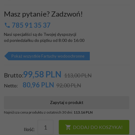
Masz pytanie? Zadzwoń!
785 91 35 37
Nasi specjaliści są do Twojej dyspozycji

od poniedziałku do piątku od 8:00 do 16:00
Pokaż wszystkie Fartuchy wodoochronne
99,
58
PLN
Brutto:
113,00 PLN
80,96
PLN
92,00 PLN
Netto:
Zapytaj o produkt
Najniższa cena produktu z ostatnich 30 dni:
113.16 PLN
DODAJ DO KOSZYKA!
Ilość: