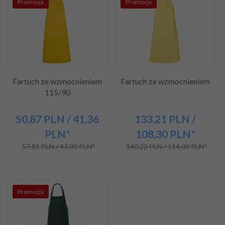
Promocja
Promocja
Fartuch ze wzmocnieniem
Fartuch ze wzmocnieniem
115/90
50,
87
PLN
/ 41,36
133,
21
PLN
/
PLN*
108,30
PLN*
57,81 PLN / 47,00 PLN*
140,22 PLN / 114,00 PLN*
Promocja