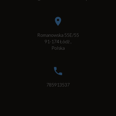
Romanowska 55E/55
91-174
Łódź
,
Polska
785913537