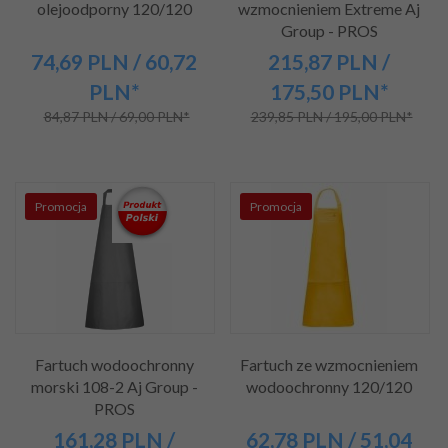
olejoodporny 120/120
wzmocnieniem Extreme Aj
Group - PROS
74,
69
PLN
/ 60,72
215,
87
PLN
/
PLN*
175,50
PLN*
84,87 PLN / 69,00 PLN*
239,85 PLN / 195,00 PLN*
Promocja
Promocja
Fartuch wodoochronny
Fartuch ze wzmocnieniem
morski 108-2 Aj Group -
wodoochronny 120/120
PROS
161,
28
PLN
/
62,
78
PLN
/ 51,04