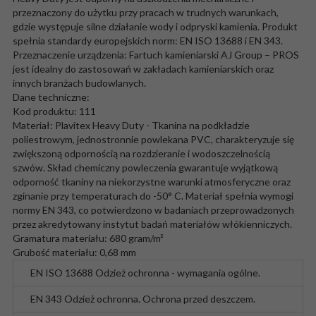
przeznaczony do użytku przy pracach w trudnych warunkach,
gdzie występuje silne działanie wody i odpryski kamienia. Produkt
spełnia standardy europejskich norm: EN ISO 13688 i EN 343.
Przeznaczenie urządzenia: Fartuch kamieniarski AJ Group – PROS
jest idealny do zastosowań w zakładach kamieniarskich oraz
innych branżach budowlanych.
Dane techniczne:
Kod produktu: 111
Materiał: Plavitex Heavy Duty - Tkanina na podkładzie
poliestrowym, jednostronnie powlekana PVC, charakteryzuje się
zwiększoną odpornością na rozdzieranie i wodoszczelnością
szwów. Skład chemiczny powleczenia gwarantuje wyjątkową
odporność tkaniny na niekorzystne warunki atmosferyczne oraz
zginanie przy temperaturach do -50° C. Materiał spełnia wymogi
normy EN 343, co potwierdzono w badaniach przeprowadzonych
przez akredytowany instytut badań materiałów włókienniczych.
Gramatura materiału: 680 gram/m²
Grubość materiału: 0,68 mm
EN ISO 13688
Odzież ochronna - wymagania ogólne.
EN 343
Odzież ochronna. Ochrona przed deszczem.