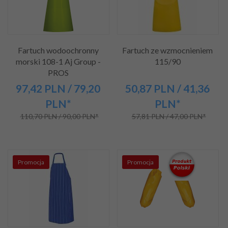
Fartuch wodoochronny
Fartuch ze wzmocnieniem
morski 108-1 Aj Group -
115/90
PROS
97,
42
PLN
/ 79,20
50,
87
PLN
/ 41,36
PLN*
PLN*
110,70 PLN / 90,00 PLN*
57,81 PLN / 47,00 PLN*
Promocja
Promocja