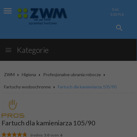
0
szt.
0.00
PLN
Kategorie
ZWM
Higiena
Profesjonalne ubrania robocze
Fartuchy wodoochronne
Fartuch dla kamieniarza 105/90
Fartuch dla kamieniarza 105/90
średnia:
5.0
ocen:
6