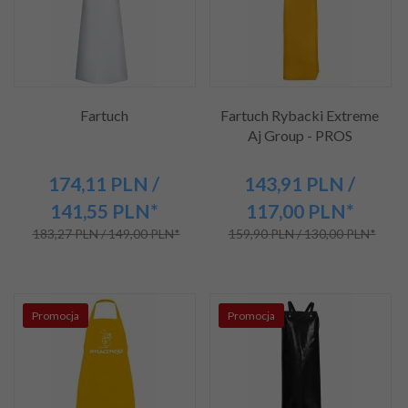
Fartuch
Fartuch Rybacki Extreme
Aj Group - PROS
174,
11
PLN
/
143,
91
PLN
/
141,55
PLN*
117,00
PLN*
183,27 PLN / 149,00 PLN*
159,90 PLN / 130,00 PLN*
Promocja
Promocja