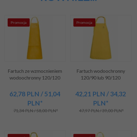
Promocja
Promocja
Fartuch ze wzmocnieniem
Fartuch wodoochronny
wodoochronny 120/120
120/90 lub 90/120
62,
78
PLN
/ 51,04
42,
21
PLN
/ 34,32
PLN*
PLN*
71,34 PLN / 58,00 PLN*
47,97 PLN / 39,00 PLN*