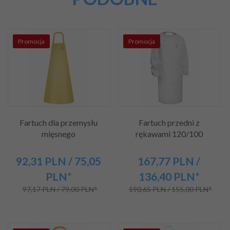
Promocja
Promocja
Fartuch dla przemysłu
Fartuch przedni z
mięsnego
rękawami 120/100
92,
31
PLN
/ 75,05
167,
77
PLN
/
PLN*
136,40
PLN*
97,17 PLN / 79,00 PLN*
190,65 PLN / 155,00 PLN*