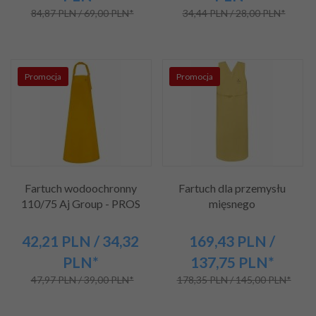
84,87 PLN / 69,00 PLN*
34,44 PLN / 28,00 PLN*
Promocja
Promocja
Fartuch wodoochronny
Fartuch dla przemysłu
110/75 Aj Group - PROS
mięsnego
42,
21
PLN
/ 34,32
169,
43
PLN
/
PLN*
137,75
PLN*
47,97 PLN / 39,00 PLN*
178,35 PLN / 145,00 PLN*