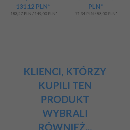
131,12
PLN*
PLN*
183,27 PLN / 149,00 PLN*
71,34 PLN / 58,00 PLN*
KLIENCI, KTÓRZY
KUPILI TEN
PRODUKT
WYBRALI
RÓWNIEŻ...