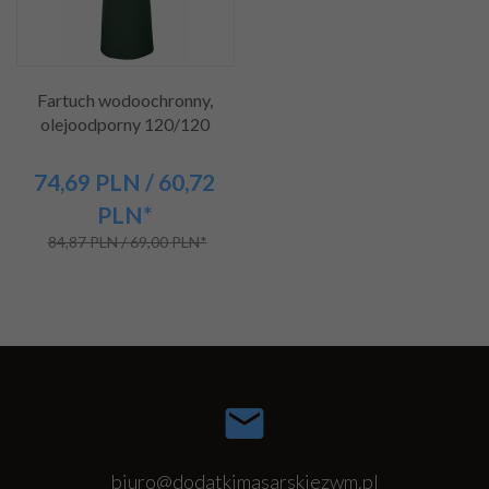
Fartuch wodoochronny,
olejoodporny 120/120
74,
69
PLN
/ 60,72
PLN*
84,87 PLN / 69,00 PLN*
biuro@dodatkimasarskiezwm.pl