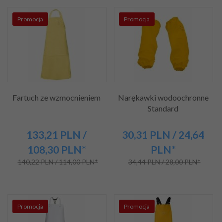
Promocja
Promocja
Fartuch ze wzmocnieniem
Narękawki wodoochronne
Standard
133,
21
PLN
/
30,
31
PLN
/ 24,64
108,30
PLN*
PLN*
140,22 PLN / 114,00 PLN*
34,44 PLN / 28,00 PLN*
Promocja
Promocja