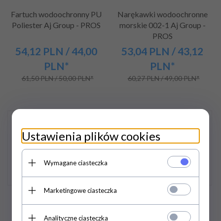
Fartuch wodoochronny PU
Narękawki wodoochronne
Poliester Aj Group - PROS
morskie 002-1 Aj Group -
PROS
54,
12
PLN
/ 44,00
53,
04
PLN
/ 43,12
PLN*
PLN*
61,50 PLN / 50,00 PLN*
60,27 PLN / 49,00 PLN*
Promocja
Promocja
Ustawienia plików cookies
Wymagane ciasteczka
Marketingowe ciasteczka
Fartuch wodoochronny
Fartuch wodoochronny
120/90 lub 90/120
120/120
Analityczne ciasteczka