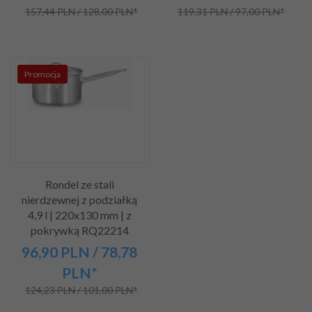
157,44 PLN / 128,00 PLN*
119,31 PLN / 97,00 PLN*
Promocja
Rondel ze stali
nierdzewnej z podziałką
4,9 l | 220x130 mm | z
pokrywką RQ22214
96,
90
PLN
/ 78,78
PLN*
124,23 PLN / 101,00 PLN*