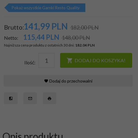
Pokaż wszystkie Garnki Resto Quality
141,
99
PLN
Brutto:
182,00 PLN
115,44
PLN
148,00 PLN
Netto:
Najniższa cena produktu z ostatnich 30 dni:
182.04 PLN
DODAJ DO KOSZYKA!
Ilość:
Dodaj do przechowalni
Opis produktu