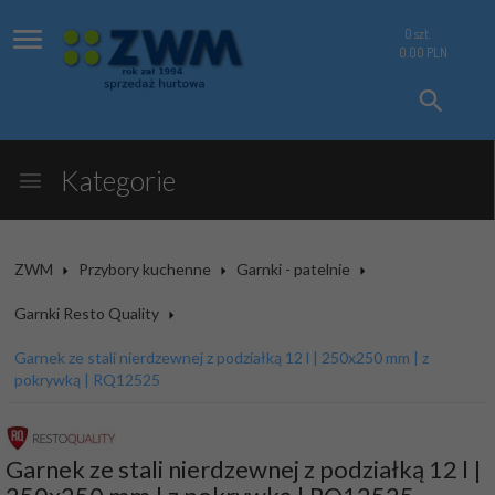
0
szt.
0.00
PLN
Kategorie
ZWM
Przybory kuchenne
Garnki - patelnie
Garnki Resto Quality
Garnek ze stali nierdzewnej z podziałką 12 l | 250x250 mm | z
pokrywką | RQ12525
Garnek ze stali nierdzewnej z podziałką 12 l |