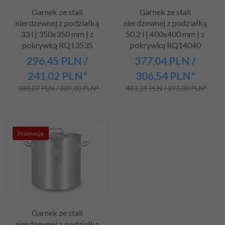
Garnek ze stali
Garnek ze stali
nierdzewnej z podziałką
nierdzewnej z podziałką
33 l | 350x350 mm | z
50,2 l | 400x400 mm | z
pokrywką RQ13535
pokrywką RQ14040
296,
45
PLN
/
377,
04
PLN
/
241,02
PLN*
306,54
PLN*
380,07 PLN / 309,00 PLN*
483,39 PLN / 393,00 PLN*
Promocja
Garnek ze stali
nierdzewnej z podziałką