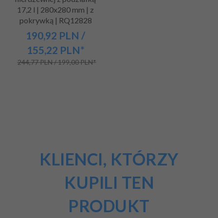
17,2 l | 280x280 mm | z
pokrywką | RQ12828
190,
92
PLN
/
155,22
PLN*
244,77 PLN / 199,00 PLN*
KLIENCI, KTÓRZY
KUPILI TEN
PRODUKT