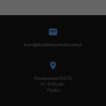
biuro@dodatkimasarskiezwm.pl
Romanowska 55E/55
91-174
Łódź
,
Polska