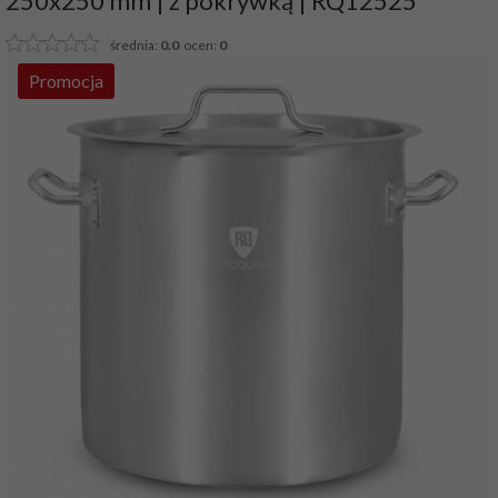
250x250 mm | z pokrywką | RQ12525
średnia:
0.0
ocen:
0
Promocja