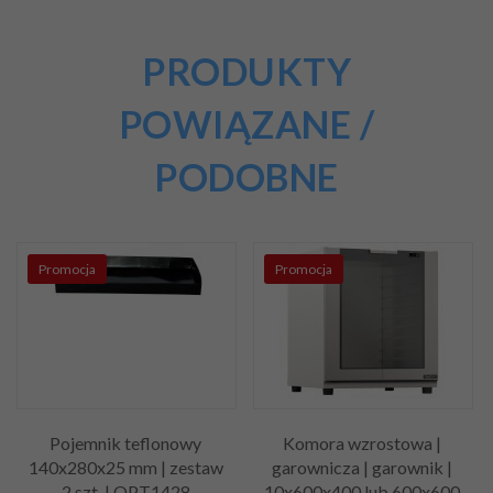
PRODUKTY
POWIĄZANE /
PODOBNE
Promocja
Promocja
Pojemnik teflonowy
Komora wzrostowa |
140x280x25 mm | zestaw
garownicza | garownik |
2 szt. | QPT1428
10x600x400 lub 600x600