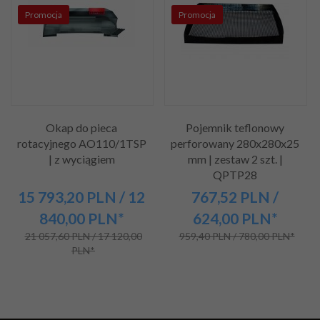
Promocja
Promocja
Okap do pieca
Pojemnik teflonowy
rotacyjnego AO110/1TSP
perforowany 280x280x25
| z wyciągiem
mm | zestaw 2 szt. |
QPTP28
15 793,
20
PLN
/ 12
767,
52
PLN
/
840,00
PLN*
624,00
PLN*
21 057,60 PLN / 17 120,00
959,40 PLN / 780,00 PLN*
PLN*