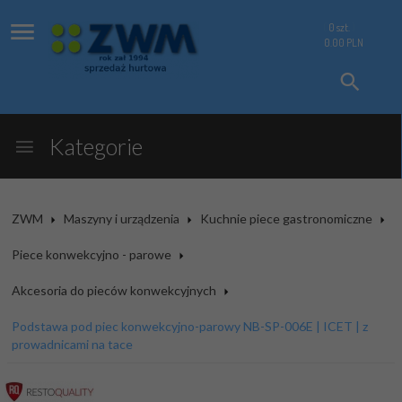
0
szt.
0.00
PLN
Kategorie
ZWM
Maszyny i urządzenia
Kuchnie piece gastronomiczne
Piece konwekcyjno - parowe
Akcesoria do pieców konwekcyjnych
Podstawa pod piec konwekcyjno-parowy NB-SP-006E | ICET | z
prowadnicami na tace