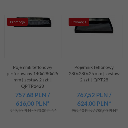
Promocja
Promocja
Pojemnik teflonowy
Pojemnik teflonowy
perforowany 140x280x25
280x280x25 mm | zestaw
mm | zestaw 2 szt. |
2 szt. | QPT28
QPTP1428
757,
68
PLN
/
767,
52
PLN
/
616,00
PLN*
624,00
PLN*
947,10 PLN / 770,00 PLN*
959,40 PLN / 780,00 PLN*