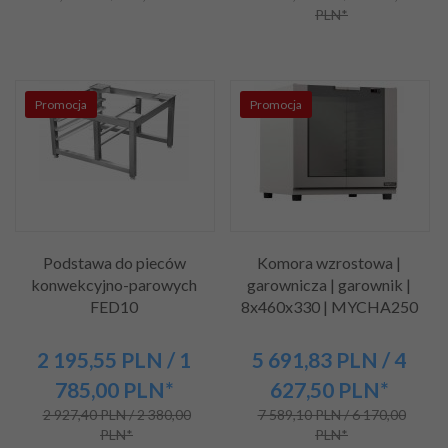
PLN*
Promocja
Promocja
Podstawa do pieców
Komora wzrostowa |
konwekcyjno-parowych
garownicza | garownik |
FED10
8x460x330 | MYCHA250
2 195,
55
PLN
/ 1
5 691,
83
PLN
/ 4
785,00
PLN*
627,50
PLN*
2 927,40 PLN / 2 380,00
7 589,10 PLN / 6 170,00
PLN*
PLN*