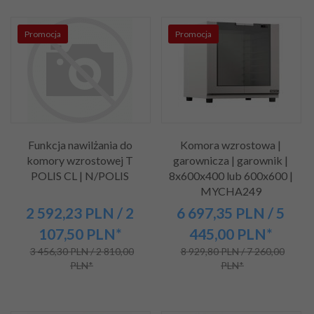
Promocja
Promocja
Funkcja nawilżania do
Komora wzrostowa |
komory wzrostowej T
garownicza | garownik |
POLIS CL | N/POLIS
8x600x400 lub 600x600 |
MYCHA249
2 592,
23
PLN
/ 2
6 697,
35
PLN
/ 5
107,50
PLN*
445,00
PLN*
3 456,30 PLN / 2 810,00
8 929,80 PLN / 7 260,00
PLN*
PLN*