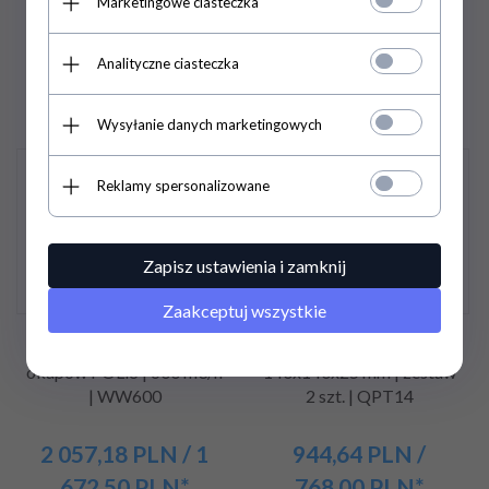
Marketingowe ciasteczka
062,50
PLN*
402,50
PLN*
18 142,50 PLN / 14 750,00
21 980,10 PLN / 17 870,00
Analityczne ciasteczka
PLN*
PLN*
Wysyłanie danych marketingowych
Promocja
Promocja
Reklamy spersonalizowane
Zapisz ustawienia i zamknij
Zaakceptuj wszystkie
Wentylator wyciągowy do
Pojemnik teflonowy
okapów POLIS | 600 m3/h
140x140x25 mm | zestaw
| WW600
2 szt. | QPT14
2 057,
18
PLN
/ 1
944,
64
PLN
/
672,50
PLN*
768,00
PLN*