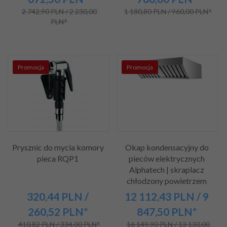
2 742,90 PLN / 2 230,00
1 180,80 PLN / 960,00 PLN*
PLN*
Promocja
Promocja
Prysznic do mycia komory
Okap kondensacyjny do
pieca RQP1
pieców elektrycznych
Alphatech | skraplacz
chłodzony powietrzem
320,
44
PLN
/
12 112,
43
PLN
/ 9
260,52
PLN*
847,50
PLN*
410,82 PLN / 334,00 PLN*
16 149,90 PLN / 13 130,00