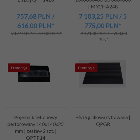
| MYCHA248
757,
68
PLN
/
7 103,
25
PLN
/ 5
616,00
PLN*
775,00
PLN*
947,10 PLN / 770,00 PLN*
9 471,00 PLN / 7 700,00
PLN*
Promocja
Promocja
Pojemnik teflonowy
Płyta grillowa ryflowana |
perforowany 140x140x25
QPGR
mm | zestaw 2 szt. |
QPTP14