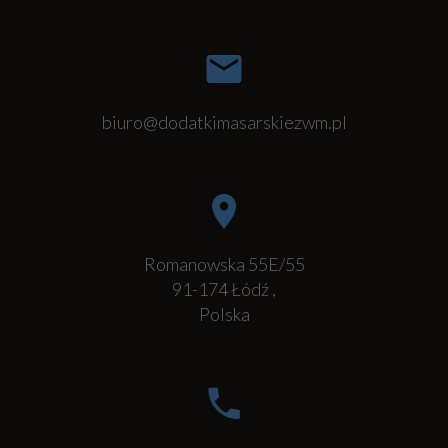
biuro@dodatkimasarskiezwm.pl
Romanowska 55E/55
91-174
Łódź
,
Polska