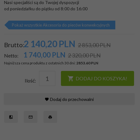
Nasi specjaliści są do Twojej dyspozycji

od poniedziałku do piątku od 8:00 do 16:00
Pokaż wszystkie Akcesoria do pieców konwekcyjnych
2 140,
20
PLN
Brutto:
2 853,00 PLN
1 740,00
PLN
2 320,00 PLN
Netto:
Najniższa cena produktu z ostatnich 30 dni:
2853.60 PLN
DODAJ DO KOSZYKA!
Ilość:
Dodaj do przechowalni