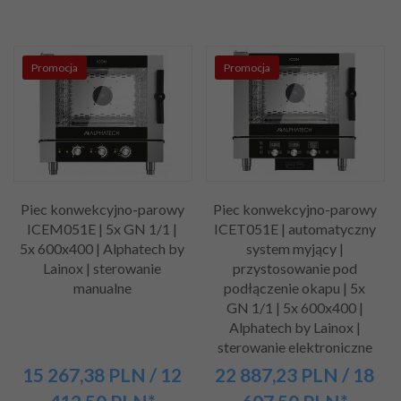
Promocja
Promocja
Piec konwekcyjno-parowy
Piec konwekcyjno-parowy
ICEM051E | 5x GN 1/1 |
ICET051E | automatyczny
5x 600x400 | Alphatech by
system myjący |
Lainox | sterowanie
przystosowanie pod
manualne
podłączenie okapu | 5x
GN 1/1 | 5x 600x400 |
Alphatech by Lainox |
sterowanie elektroniczne
15 267,
38
PLN
/ 12
22 887,
23
PLN
/ 18