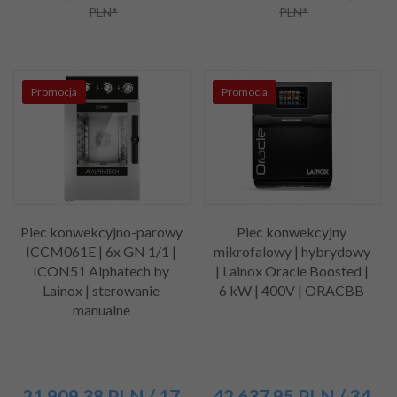
PLN*
PLN*
Promocja
Promocja
Piec konwekcyjno-parowy
Piec konwekcyjny
ICCM061E | 6x GN 1/1 |
mikrofalowy | hybrydowy
ICON51 Alphatech by
| Lainox Oracle Boosted |
Lainox | sterowanie
6 kW | 400V | ORACBB
manualne
21 909,
38
PLN
/ 17
42 637,
95
PLN
/ 34