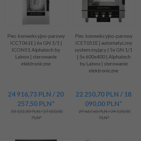
Piec konwekcyjno-parowy
Piec konwekcyjno-parowy
ICCT061E | 6x GN 1/1 |
ICET051E | automatyczny
ICON51 Alphatech by
system myjący | 5x GN 1/1
Lainox | sterowanie
| 5x 600x400 | Alphatech
elektroniczne
by Lainox | sterowanie
elektroniczne
24 916,
73
PLN
/ 20
22 250,
70
PLN
/ 18
257,50
PLN*
090,00
PLN*
33 222,30 PLN / 27 010,00
29 667,60 PLN / 24 120,00
PLN*
PLN*