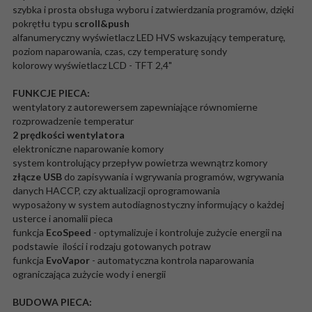
szybka i prosta obsługa wyboru i zatwierdzania programów, dzięki
pokrętłu typu
scroll&push
alfanumeryczny wyświetlacz LED HVS wskazujący temperaturę,
poziom naparowania, czas, czy temperaturę sondy
kolorowy wyświetlacz LCD - TFT 2,4"
FUNKCJE PIECA:
wentylatory z autorewersem zapewniające równomierne
rozprowadzenie temperatur
2 prędkości wentylatora
elektroniczne naparowanie komory
system kontrolujący przepływ powietrza wewnątrz komory
złącze USB
do zapisywania i wgrywania programów, wgrywania
danych HACCP, czy aktualizacji oprogramowania
wyposażony w system autodiagnostyczny informujący o każdej
usterce i anomalii pieca
funkcja
EcoSpeed
- optymalizuje i kontroluje zużycie energii na
podstawie ilości i rodzaju gotowanych potraw
funkcja
EvoVapor
- automatyczna kontrola naparowania
ograniczająca zużycie wody i energii
BUDOWA PIECA: