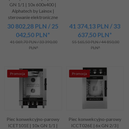
GN 1/1 | 10x 600x400 |
Alphatech by Lainox |
sterowanie elektroniczne
30 802,
28
PLN
/ 25
41 374,
13
PLN
/ 33
042,50
PLN*
637,50
PLN*
41 069,70 PLN / 33 390,00
55 165,50 PLN / 44 850,00
PLN*
PLN*
Promocja
Promocja
Piec konwekcyjno-parowy
Piec konwekcyjno-parowy
ICET101E | 10x GN 1/1 |
ICCT026E | 6x GN 2/3 |