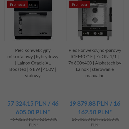
Promocja
Promocja
Piec konwekcyjny
Piec konwekcyjno-parowy
mikrofalowy | hybrydowy
ICEM071E | 7x GN 1/1 |
| Lainox Oracle XL
7x 600x400 | Alphatech by
Boosted | 6 kW | 400V |
Lainox | sterowanie
stalowy
manualne
57 324,
15
PLN
/ 46
19 879,
88
PLN
/ 16
605,00
PLN*
162,50
PLN*
76 432,20 PLN / 62 140,00
26 506,50 PLN / 21 550,00
PLN*
PLN*