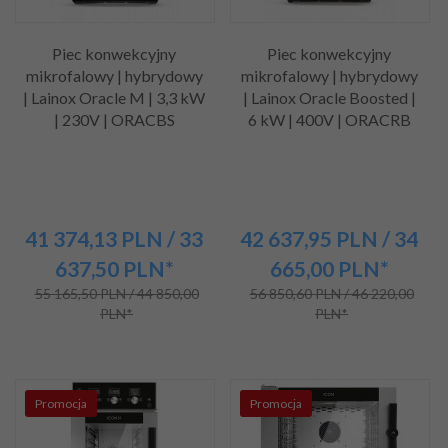
Piec konwekcyjny
Piec konwekcyjny
mikrofalowy | hybrydowy
mikrofalowy | hybrydowy
| Lainox Oracle M | 3,3 kW
| Lainox Oracle Boosted |
| 230V | ORACBS
6 kW | 400V | ORACRB
41 374,
13
PLN
/ 33
42 637,
95
PLN
/ 34
637,50
PLN*
665,00
PLN*
55 165,50 PLN / 44 850,00
56 850,60 PLN / 46 220,00
PLN*
PLN*
Promocja
Promocja