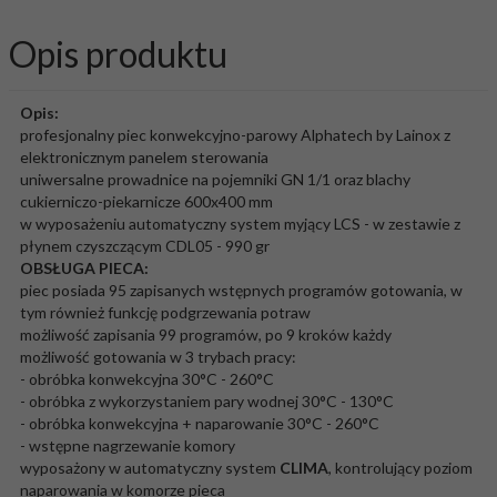
Opis produktu
Opis:
profesjonalny piec konwekcyjno-parowy Alphatech by Lainox z
elektronicznym panelem sterowania
uniwersalne prowadnice na pojemniki GN 1/1 oraz blachy
cukierniczo-piekarnicze 600x400 mm
w wyposażeniu automatyczny system myjący LCS - w zestawie z
płynem czyszczącym CDL05 - 990 gr
OBSŁUGA PIECA:
piec posiada 95 zapisanych wstępnych programów gotowania, w
tym również funkcję podgrzewania potraw
możliwość zapisania 99 programów, po 9 kroków każdy
możliwość gotowania w 3 trybach pracy:
- obróbka konwekcyjna 30°C - 260°C
- obróbka z wykorzystaniem pary wodnej 30°C - 130°C
- obróbka konwekcyjna + naparowanie 30°C - 260°C
- wstępne nagrzewanie komory
wyposażony w automatyczny system
CLIMA
, kontrolujący poziom
naparowania w komorze pieca