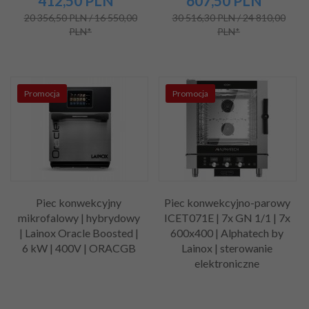
412,50
PLN*
607,50
PLN*
20 356,50 PLN / 16 550,00
30 516,30 PLN / 24 810,00
PLN*
PLN*
Promocja
Promocja
Piec konwekcyjny
Piec konwekcyjno-parowy
mikrofalowy | hybrydowy
ICET071E | 7x GN 1/1 | 7x
| Lainox Oracle Boosted |
600x400 | Alphatech by
6 kW | 400V | ORACGB
Lainox | sterowanie
elektroniczne