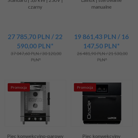
czarny
manualne
27 785,
70
PLN
/ 22
19 861,
43
PLN
/ 16
590,00
PLN*
147,50
PLN*
37 047,60 PLN / 30 120,00
26 481,90 PLN / 21 530,00
PLN*
PLN*
Promocja
Promocja
Piec konwekcyjno-parowy
Piec konwekcyjny