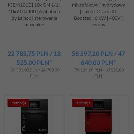
ICEM101E | 10x GN 1/1 |
mikrofalowy | hybrydowy
10x 600x400 | Alphatech
| Lainox Oracle XL
by Lainox | sterowanie
Boosted | 6 kW | 400V |
manualne
czarny
22 785,
75
PLN
/ 18
58 597,
20
PLN
/ 47
525,00
PLN*
640,00
PLN*
30 381,00 PLN / 24 700,00
78 129,60 PLN / 63 520,00
PLN*
PLN*
Promocja
Promocja