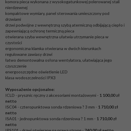
komora pieca wykonana z wysokogatunkowej polerowanej stali
nierdzewnej
kompaktowe wymiary, panel sterowania umieszczony pod
drzwiami
drzwi podwójne z wewnętrzną szybą atermiczną odbijającą ciepło i
zapewniającą ochronę termiczną pieca
otwierana szyba wewnętrzna ułatwia utrzymanie pieca w
czystości
ergonomiczna klamka otwierana w dwóch kierunkach
regulowane zawiasy drzwi
łatwo demontowalna osłona wentylatora, ułatwiająca jego
czyszczenie
energooszczędne oświetlenie LED
klasa wodoszczelności IPX3
Wyposażenie opcjonalne:
ICLD - prysznic ręczny z akcesoriami montażowymi -
1 100,00 zł
netto
ISC04 - czteropunktowa sonda rdzeniowa ? 3 mm -
1 710,00 zł
netto
ISA01 - jednopunktowa sonda rdzeniowa ? 1 mm -
1 710,00 zł
netto
IPS101 - drzwi otwierane na prawą stronę -
740,00 zł netto