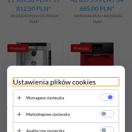
812,50
PLN*
665,00
PLN*
29 212,50 PLN / 23 750,00
56 850,60 PLN / 46 220,00
PLN*
PLN*
Promocja
Promocja
Ustawienia plików cookies
Piec konwekcyjno-parowy
Piec konwekcyjny
Wymagane ciasteczka
ICET071E | automatyczny
mikrofalowy | hybrydowy
system myjący | 7x GN 1/1
| Lainox Oracle XL
| 7x 600x400 | Alphatech
Boosted | 6 kW | 400V |
Marketingowe ciasteczka
by Lainox | sterowanie
czerwony
elektroniczne
Analityczne ciasteczka