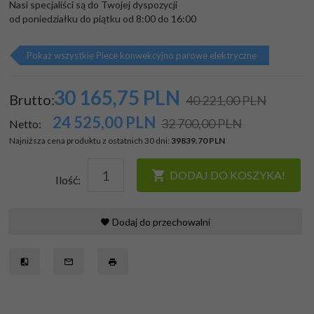
Nasi specjaliści są do Twojej dyspozycji

od poniedziałku do piątku od 8:00 do 16:00
Pokaż wszystkie Piece konwekcyjno parowe elektryczne
30 165,
75
PLN
Brutto:
40 221,00 PLN
24 525,00
PLN
32 700,00 PLN
Netto:
Najniższa cena produktu z ostatnich 30 dni:
39839.70 PLN
DODAJ DO KOSZYKA!
Ilość:
Dodaj do przechowalni