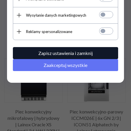
Wysyłanie danych marketingowych
27 259,
88
PLN
/ 22
58 597,
20
PLN
/ 47
162,50
PLN*
640,00
PLN*
Reklamy spersonalizowane
36 346,50 PLN / 29 550,00
78 129,60 PLN / 63 520,00
PLN*
PLN*
Zapisz ustawienia i zamknij
Zaakceptuj wszystkie
Promocja
Promocja
Piec konwekcyjny
Piec konwekcyjno-parowy
mikrofalowy | hybrydowy
ICCM026E | 6x GN 2/3 |
| Lainox Oracle XS
ICON51 Alphatech by
Standard | 3,6 kW | 230V |
Lainox | sterowanie