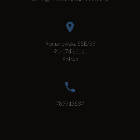
Romanowska 55E/55
91-174
Łódź
,
Polska
785913537