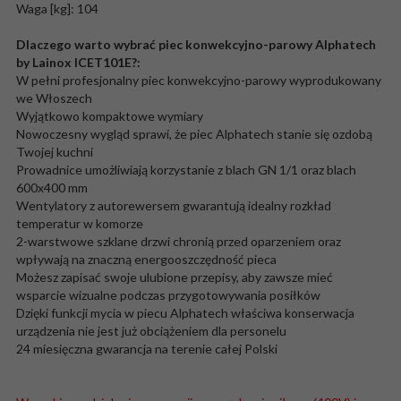
Waga [kg]: 104
Dlaczego warto wybrać piec konwekcyjno-parowy Alphatech
by Lainox ICET101E?:
W pełni profesjonalny piec konwekcyjno-parowy wyprodukowany
we Włoszech
Wyjątkowo kompaktowe wymiary
Nowoczesny wygląd sprawi, że piec Alphatech stanie się ozdobą
Twojej kuchni
Prowadnice umożliwiają korzystanie z blach GN 1/1 oraz blach
600x400 mm
Wentylatory z autorewersem gwarantują idealny rozkład
temperatur w komorze
2-warstwowe szklane drzwi chronią przed oparzeniem oraz
wpływają na znaczną energooszczędność pieca
Możesz zapisać swoje ulubione przepisy, aby zawsze mieć
wsparcie wizualne podczas przygotowywania posiłków
Dzięki funkcji mycia w piecu Alphatech właściwa konserwacja
urządzenia nie jest już obciążeniem dla personelu
24 miesięczna gwarancja na terenie całej Polski