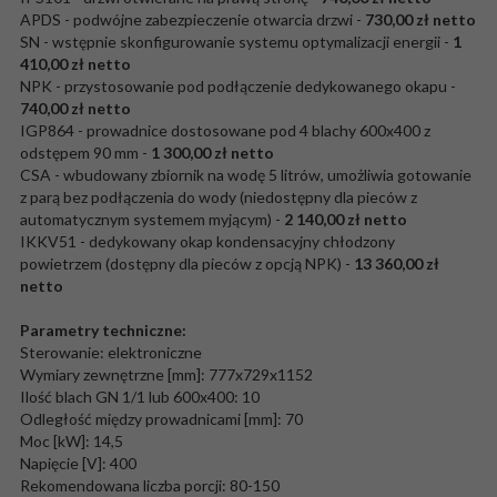
APDS - podwójne zabezpieczenie otwarcia drzwi -
730,00 zł netto
SN - wstępnie skonfigurowanie systemu optymalizacji energii -
1
410,00 zł netto
NPK - przystosowanie pod podłączenie dedykowanego okapu -
740,00 zł netto
IGP864 - prowadnice dostosowane pod 4 blachy 600x400 z
odstępem 90 mm -
1 300,00 zł netto
CSA - wbudowany zbiornik na wodę 5 litrów, umożliwia gotowanie
z parą bez podłączenia do wody (niedostępny dla pieców z
automatycznym systemem myjącym) -
2 140,00 zł netto
IKKV51 - dedykowany okap kondensacyjny chłodzony
powietrzem (dostępny dla pieców z opcją NPK) -
13 360,00 zł
netto
Parametry techniczne:
Sterowanie: elektroniczne
Wymiary zewnętrzne [mm]: 777x729x1152
Ilość blach GN 1/1 lub 600x400: 10
Odległość między prowadnicami [mm]: 70
Moc [kW]: 14,5
Napięcie [V]: 400
Rekomendowana liczba porcji: 80-150