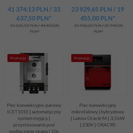
41 374,
13
PLN
/ 33
23 929,
65
PLN
/ 19
637,50
PLN*
455,00
PLN*
55 165,50 PLN / 44 850,00
31 906,20 PLN / 25 940,00
PLN*
PLN*
Promocja
Promocja
Piec konwekcyjno-parowy
Piec konwekcyjny
ICET101E | automatyczny
mikrofalowy | hybrydowy
system myjący |
| Lainox Oracle M | 3,3 kW
przystosowanie pod
| 230V | ORACRS
podłączenie okapu | 10x