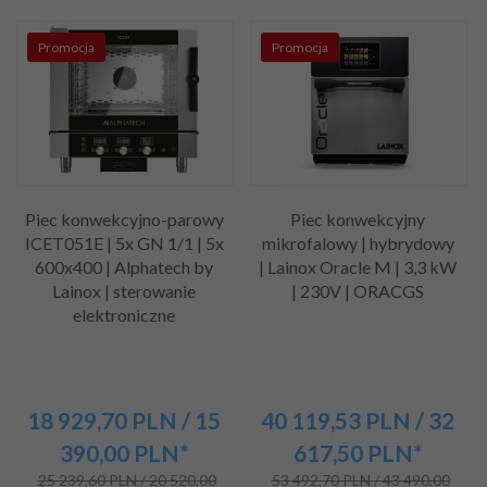
Promocja
Promocja
Piec konwekcyjno-parowy
Piec konwekcyjny
ICET051E | 5x GN 1/1 | 5x
mikrofalowy | hybrydowy
600x400 | Alphatech by
| Lainox Oracle M | 3,3 kW
Lainox | sterowanie
| 230V | ORACGS
elektroniczne
18 929,
70
PLN
/ 15
40 119,
53
PLN
/ 32
390,00
PLN*
617,50
PLN*
25 239,60 PLN / 20 520,00
53 492,70 PLN / 43 490,00