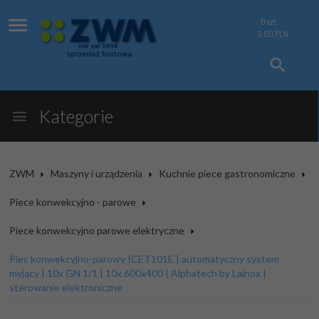
0
szt.
0.00
PLN
Kategorie
ZWM
Maszyny i urządzenia
Kuchnie piece gastronomiczne
Piece konwekcyjno - parowe
Piece konwekcyjno parowe elektryczne
Piec konwekcyjno-parowy ICET101E | automatyczny system
myjący | 10x GN 1/1 | 10x 600x400 | Alphatech by Lainox |
sterowanie elektroniczne