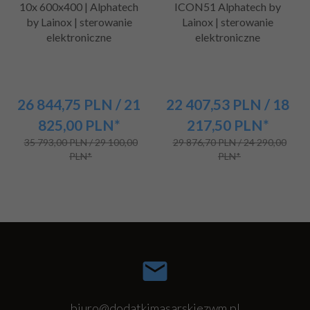
10x 600x400 | Alphatech
ICON51 Alphatech by
by Lainox | sterowanie
Lainox | sterowanie
elektroniczne
elektroniczne
26 844,
75
PLN
/ 21
22 407,
53
PLN
/ 18
825,00
PLN*
217,50
PLN*
35 793,00 PLN / 29 100,00
29 876,70 PLN / 24 290,00
PLN*
PLN*
biuro@dodatkimasarskiezwm.pl