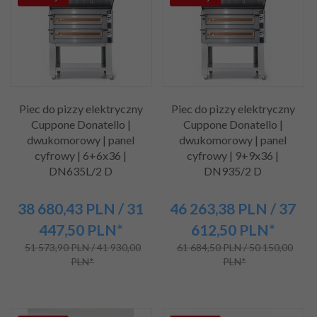
Piec do pizzy elektryczny
Piec do pizzy elektryczny
Cuppone Donatello |
Cuppone Donatello |
dwukomorowy | panel
dwukomorowy | panel
cyfrowy | 6+6x36 |
cyfrowy | 9+9x36 |
DN635L/2 D
DN935/2 D
38 680,
43
PLN
/ 31
46 263,
38
PLN
/ 37
447,50
PLN*
612,50
PLN*
51 573,90 PLN / 41 930,00
61 684,50 PLN / 50 150,00
PLN*
PLN*