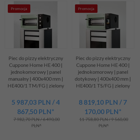
Promocja
Promocja
Piec do pizzy elektryczny
Piec do pizzy elektryczny
Cuppone Home HE 400 |
Cuppone Home HE 400 |
jednokomorowy | panel
jednokomorowy | panel
manualny | 400x400 mm |
dotykowy | 400x400 mm |
HE400/1 TM/FG | zielony
HE400/1 TS/FG | zielony
5 987,
03
PLN
/ 4
8 819,
10
PLN
/ 7
867,50
PLN*
170,00
PLN*
7 982,70 PLN / 6 490,00
11 758,80 PLN / 9 560,00
PLN*
PLN*