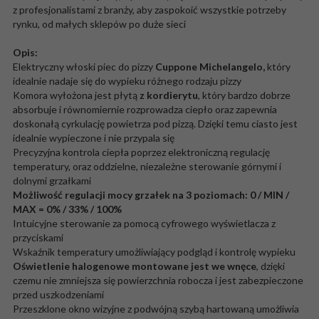
z profesjonalistami z branży, aby zaspokoić wszystkie potrzeby
rynku, od małych sklepów po duże sieci
Opis:
Elektryczny włoski piec do pizzy
Cuppone Michelangelo,
który
idealnie nadaje się do wypieku różnego rodzaju pizzy
Komora wyłożona jest płytą
z kordierytu
, który bardzo dobrze
absorbuje i równomiernie rozprowadza ciepło oraz zapewnia
doskonałą cyrkulację powietrza pod pizzą. Dzięki temu ciasto jest
idealnie wypieczone i nie przypala się
Precyzyjna kontrola ciepła poprzez elektroniczną regulację
temperatury, oraz oddzielne, niezależne sterowanie górnymi i
dolnymi grzałkami
Możliwość regulacji
mocy grzałek na 3 poziomach: 0 / MIN /
MAX = 0% / 33% / 100%
Intuicyjne sterowanie za pomocą cyfrowego wyświetlacza z
przyciskami
Wskaźnik temperatury umożliwiający podgląd i kontrolę wypieku
Oświetlenie halogenowe montowane jest we wnęce
, dzięki
czemu nie zmniejsza się powierzchnia robocza i jest zabezpieczone
przed uszkodzeniami
Przeszklone okno wizyjne z podwójną szybą hartowaną umożliwia