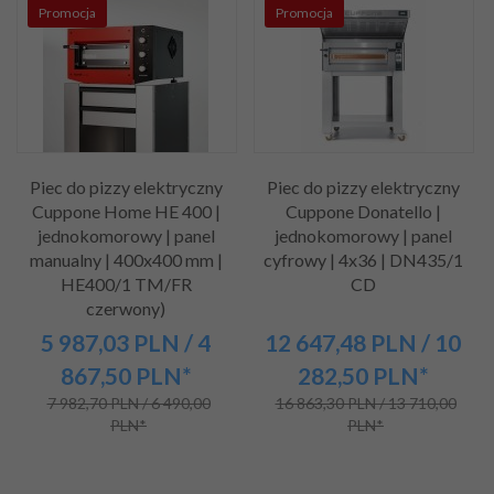
Promocja
Promocja
Piec do pizzy elektryczny
Piec do pizzy elektryczny
Cuppone Home HE 400 |
Cuppone Donatello |
jednokomorowy | panel
jednokomorowy | panel
manualny | 400x400 mm |
cyfrowy | 4x36 | DN435/1
HE400/1 TM/FR
CD
czerwony)
5 987,
03
PLN
/ 4
12 647,
48
PLN
/ 10
867,50
PLN*
282,50
PLN*
7 982,70 PLN / 6 490,00
16 863,30 PLN / 13 710,00
PLN*
PLN*