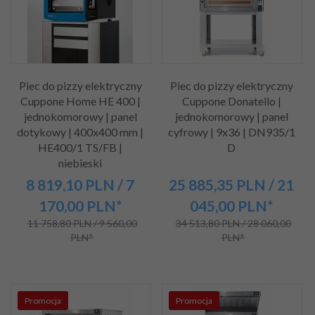
Piec do pizzy elektryczny
Piec do pizzy elektryczny
Cuppone Home HE 400 |
Cuppone Donatello |
jednokomorowy | panel
jednokomorowy | panel
dotykowy | 400x400 mm |
cyfrowy | 9x36 | DN935/1
HE400/1 TS/FB |
D
niebieski
8 819,
10
PLN
/ 7
25 885,
35
PLN
/ 21
170,00
PLN*
045,00
PLN*
11 758,80 PLN / 9 560,00
34 513,80 PLN / 28 060,00
PLN*
PLN*
Promocja
Promocja