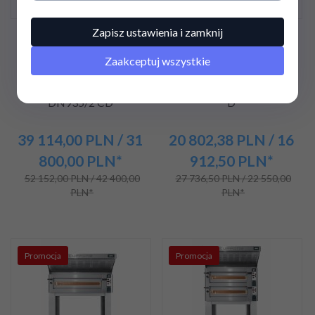
Zapisz ustawienia i zamknij
Piec do pizzy elektryczny
Piec do pizzy elektryczny
Cuppone Donatello |
Cuppone Donatello |
Zaakceptuj wszystkie
dwukomorowy | panel
jednokomorowy | panel
cyfrowy | 9+9x36 |
cyfrowy | 6x36 | DN635/1
DN935/2 CD
D
39 114,
00
PLN
/ 31
20 802,
38
PLN
/ 16
800,00
PLN*
912,50
PLN*
52 152,00 PLN / 42 400,00
27 736,50 PLN / 22 550,00
PLN*
PLN*
Promocja
Promocja