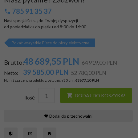
785 91 35 37
Nasi specjaliści są do Twojej dyspozycji

od poniedziałku do piątku od 8:00 do 16:00
Pokaż wszystkie Piece do pizzy elektryczne
48 689,
55
PLN
Brutto:
64 919,00 PLN
39 585,00
PLN
52 780,00 PLN
Netto:
Najniższa cena produktu z ostatnich 30 dni:
63677.10 PLN
DODAJ DO KOSZYKA!
Ilość:
Dodaj do przechowalni