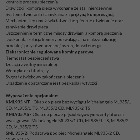
kontrolę procesu pieczenia
Drzwiczki i komora pieca wykonane ze stali nierdzewnej
System otwierania i zamykania
z sprężyną kompresyjną
.
Mechanizm ten umożliwia łatwe i bezpieczne otwieranie oraz
zamykanie drzwi pieca
Uszczelnienie termiczne między drzwiami a komorą pieczenia
Doskonała izolacja komory pozwalająca na maksymalizację
produkcji przy równoczesnej oszczędności energii
Elektronicznie regulowane kominy parowe
Termostat bezpieczeństwa
Izolacja z wełny mineralnej
Wentylator chłodzący
Sygnał dźwiękowy zakończenia pieczenia
Urządzenie dostarczane jest bez kabla i wtyczki
Wyposażenie opcjonalne:
KML935 NT
- Okap do pieca bez wyciągu Michelangelo ML935/1
CD, ML935/1 TS, ML935/2 CD, ML935/2 TS
KML935 AS
- Okap do pieca z pięciobiegowym wentylatorem
wyciągowym Michelangelo ML935/1 CD, ML935/1 TS, ML935/2
CD, ML935/2 TS
SML 935/2
- Podstawa pod piec Michelangelo ML935/2 CD,
ML935/2 TS