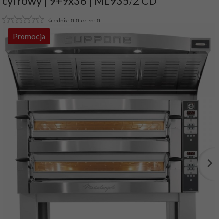
cyfrowy | 9+9x36 | ML935/2 CD
średnia:
0.0
ocen:
0
Promocja