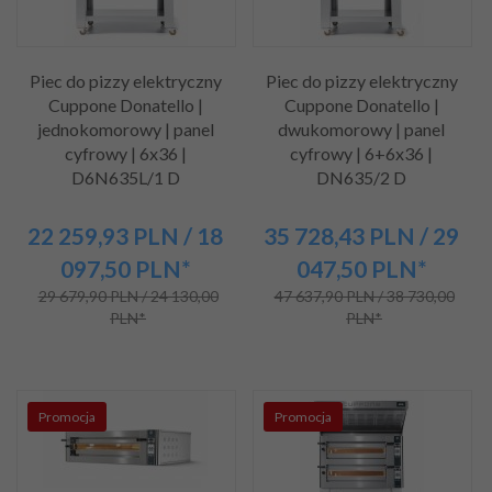
Piec do pizzy elektryczny
Piec do pizzy elektryczny
Cuppone Donatello |
Cuppone Donatello |
jednokomorowy | panel
dwukomorowy | panel
cyfrowy | 6x36 |
cyfrowy | 6+6x36 |
D6N635L/1 D
DN635/2 D
22 259,
93
PLN
/ 18
35 728,
43
PLN
/ 29
097,50
PLN*
047,50
PLN*
29 679,90 PLN / 24 130,00
47 637,90 PLN / 38 730,00
PLN*
PLN*
Promocja
Promocja