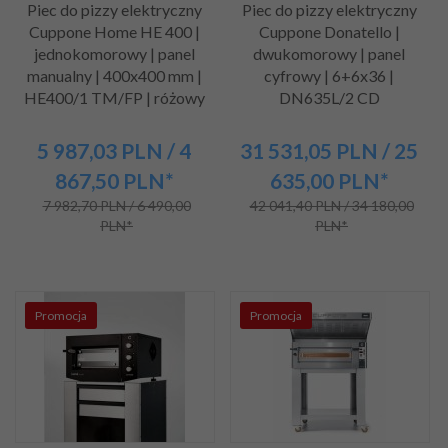
Piec do pizzy elektryczny
Piec do pizzy elektryczny
Cuppone Home HE 400 |
Cuppone Donatello |
jednokomorowy | panel
dwukomorowy | panel
manualny | 400x400 mm |
cyfrowy | 6+6x36 |
HE400/1 TM/FP | różowy
DN635L/2 CD
5 987,
03
PLN
/ 4
31 531,
05
PLN
/ 25
867,50
PLN*
635,00
PLN*
7 982,70 PLN / 6 490,00
42 041,40 PLN / 34 180,00
PLN*
PLN*
Promocja
Promocja