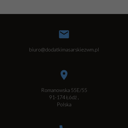
biuro@dodatkimasarskiezwm.pl
Romanowska 55E/55
91-174
Łódź
,
Polska