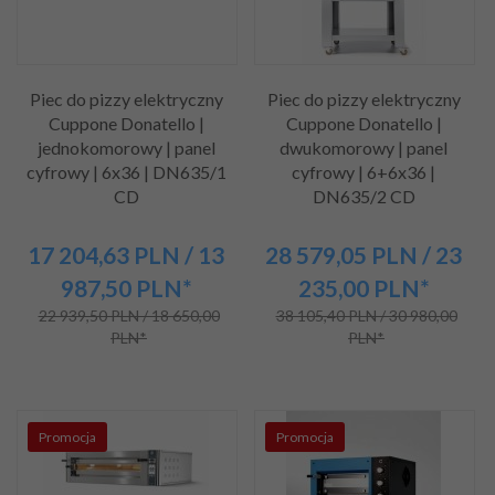
Piec do pizzy elektryczny
Piec do pizzy elektryczny
Cuppone Donatello |
Cuppone Donatello |
jednokomorowy | panel
dwukomorowy | panel
cyfrowy | 6x36 | DN635/1
cyfrowy | 6+6x36 |
CD
DN635/2 CD
17 204,
63
PLN
/ 13
28 579,
05
PLN
/ 23
987,50
PLN*
235,00
PLN*
22 939,50 PLN / 18 650,00
38 105,40 PLN / 30 980,00
PLN*
PLN*
Promocja
Promocja