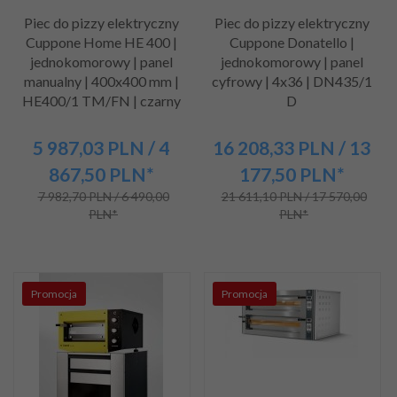
Piec do pizzy elektryczny
Piec do pizzy elektryczny
Cuppone Home HE 400 |
Cuppone Donatello |
jednokomorowy | panel
jednokomorowy | panel
manualny | 400x400 mm |
cyfrowy | 4x36 | DN435/1
HE400/1 TM/FN | czarny
D
5 987,
03
PLN
/ 4
16 208,
33
PLN
/ 13
867,50
PLN*
177,50
PLN*
7 982,70 PLN / 6 490,00
21 611,10 PLN / 17 570,00
PLN*
PLN*
Promocja
Promocja