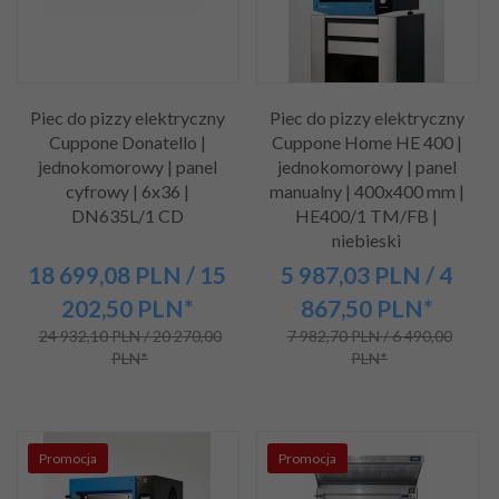
Piec do pizzy elektryczny
Piec do pizzy elektryczny
Cuppone Donatello |
Cuppone Home HE 400 |
jednokomorowy | panel
jednokomorowy | panel
cyfrowy | 6x36 |
manualny | 400x400 mm |
DN635L/1 CD
HE400/1 TM/FB |
niebieski
18 699,
08
PLN
/ 15
5 987,
03
PLN
/ 4
202,50
PLN*
867,50
PLN*
24 932,10 PLN / 20 270,00
7 982,70 PLN / 6 490,00
PLN*
PLN*
Promocja
Promocja