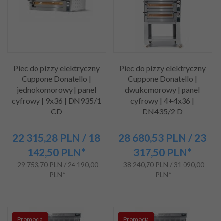
Piec do pizzy elektryczny
Piec do pizzy elektryczny
Cuppone Donatello |
Cuppone Donatello |
jednokomorowy | panel
dwukomorowy | panel
cyfrowy | 9x36 | DN935/1
cyfrowy | 4+4x36 |
CD
DN435/2 D
22 315,
28
PLN
/ 18
28 680,
53
PLN
/ 23
142,50
PLN*
317,50
PLN*
29 753,70 PLN / 24 190,00
38 240,70 PLN / 31 090,00
PLN*
PLN*
Promocja
Promocja