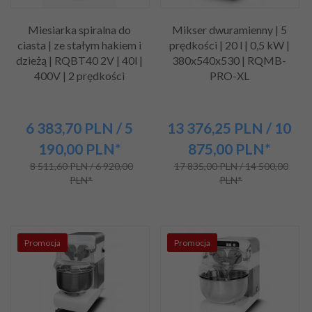
Miesiarka spiralna do
Mikser dwuramienny | 5
ciasta | ze stałym hakiem i
prędkości | 20 l | 0,5 kW |
dzieżą | RQBT40 2V | 40l |
380x540x530 | RQMB-
400V | 2 prędkości
PRO-XL
6 383,
70
PLN
/ 5
13 376,
25
PLN
/ 10
190,00
PLN*
875,00
PLN*
8 511,60 PLN / 6 920,00
17 835,00 PLN / 14 500,00
PLN*
PLN*
Promocja
Promocja