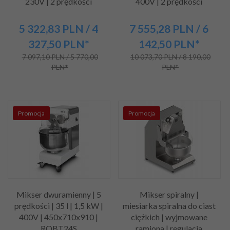
230V | 2 prędkości
400V | 2 prędkości
5 322,
83
PLN
/ 4
7 555,
28
PLN
/ 6
327,50
PLN*
142,50
PLN*
7 097,10 PLN / 5 770,00
10 073,70 PLN / 8 190,00
PLN*
PLN*
Promocja
Promocja
Mikser dwuramienny | 5
Mikser spiralny |
prędkości | 35 l | 1,5 kW |
miesiarka spiralna do ciast
400V | 450x710x910 |
ciężkich | wyjmowane
RQBT24S
ramiona | regulacja