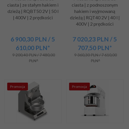
ciasta | ze stałym hakiem i
ciasta | z podnoszonym
dzieżą | RQBT50 2V | 50 l
hakiem i wyjmowaną
| 400V | 2 prędkości
dzieżą | RQT40 2V | 40 l |
400V | 2 prędkości
6 900,
30
PLN
/ 5
7 020,
23
PLN
/ 5
610,00
PLN*
707,50
PLN*
9 200,40 PLN / 7 480,00
9 360,30 PLN / 7 610,00
PLN*
PLN*
Promocja
Promocja