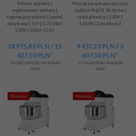
Mikser spiralny |
Miesiarka spiralna do ciast
wyjmowane ramiona |
ciężkich RQHS 30 litrów |
regulacja prędkości | panel
stała głowica | 230V |
dotykowy | 10 l | 0,75 kW |
1,5kW | 2 prędkości
230V | DAM 10 EL
18 975,
83
PLN
/ 15
4 437,
23
PLN
/ 3
427,50
PLN*
607,50
PLN*
25 301,10 PLN / 20 570,00
5 916,30 PLN / 4 810,00
PLN*
PLN*
Promocja
Promocja