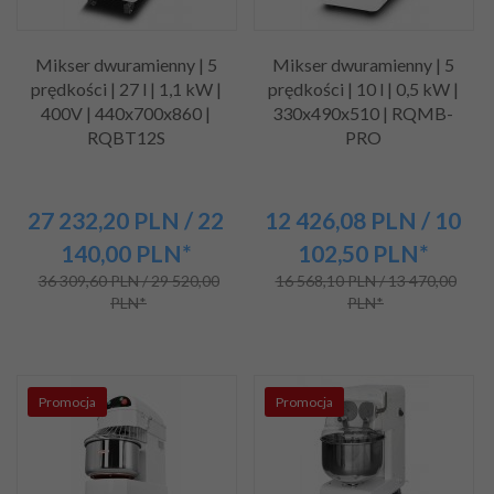
Mikser dwuramienny | 5
Mikser dwuramienny | 5
prędkości | 27 l | 1,1 kW |
prędkości | 10 l | 0,5 kW |
400V | 440x700x860 |
330x490x510 | RQMB-
RQBT12S
PRO
27 232,
20
PLN
/ 22
12 426,
08
PLN
/ 10
140,00
PLN*
102,50
PLN*
36 309,60 PLN / 29 520,00
16 568,10 PLN / 13 470,00
PLN*
PLN*
Promocja
Promocja