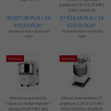
prędkości | 10 l | 0,75 kW |
230V | DAM 10
30 027,
38
PLN
/ 24
17 924,
18
PLN
/ 14
412,50
PLN*
572,50
PLN*
40 036,50 PLN / 32 550,00
23 898,90 PLN / 19 430,00
PLN*
PLN*
Promocja
Promocja
Miesiarka spiralna do
Mikser dwuramienny | 2
ciasta | ze stałym hakiem i
prędkości | 35 l | 1,5 kW |
dzieżą | RQBT30 | 30l |
450x710x910 | RQRS24