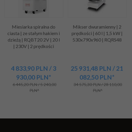
Miesiarka spiralna do
Mikser dwuramienny | 2
ciasta | ze stałym hakiem i
prędkości | 60 l | 1,5 kW |
dzieżą | RQBT20 2V | 20 l
530x790x960 | RQRS48
| 230V | 2 prędkości
4 833,
90
PLN
/ 3
25 931,
48
PLN
/ 21
930,00
PLN*
082,50
PLN*
6 445,20 PLN / 5 240,00
34 575,30 PLN / 28 110,00
PLN*
PLN*