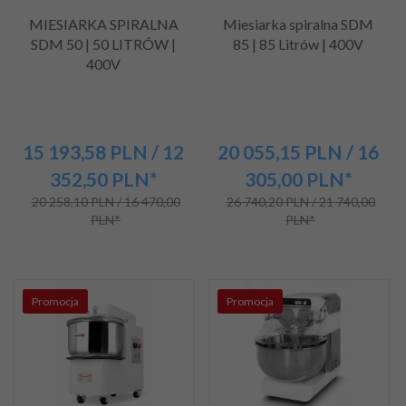
MIESIARKA SPIRALNA
Miesiarka spiralna SDM
SDM 50 | 50 LITRÓW |
85 | 85 Litrów | 400V
400V
15 193,
58
PLN
/ 12
20 055,
15
PLN
/ 16
352,50
PLN*
305,00
PLN*
20 258,10 PLN / 16 470,00
26 740,20 PLN / 21 740,00
PLN*
PLN*
Promocja
Promocja