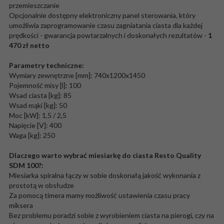
przemieszczanie
Opcjonalnie dostępny elektroniczny panel sterowania, który
umożliwia zaprogramowanie czasu zagniatania ciasta dla każdej
prędkości - gwarancja powtarzalnych i doskonałych rezultatów -
1
470 zł netto
Parametry techniczne:
Wymiary zewnętrzne [mm]: 740x1200x1450
Pojemność misy [l]: 100
Wsad ciasta [kg]: 85
Wsad mąki [kg]: 50
Moc [kW]: 1,5 / 2,5
Napięcie [V]: 400
Waga [kg]: 250
Dlaczego warto wybrać miesiarkę do ciasta Resto Quality
SDM 100?:
Miesiarka spiralna łączy w sobie doskonałą jakość wykonania z
prostotą w obsłudze
Za pomocą timera mamy możliwość ustawienia czasu pracy
miksera
Bez problemu poradzi sobie z wyrobieniem ciasta na pierogi, czy na