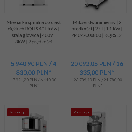
Miesiarka spiralna do ciast
Mikser dwuramienny | 2
ciężkich RQHS 40 litrów |
prędkości | 27 l | 1,1 kW |
stała głowica | 400V |
440x700x860 | RQRS12
3kW | 2 prędkości
5 940,
90
PLN
/ 4
20 092,
05
PLN
/ 16
830,00
PLN*
335,00
PLN*
7 921,20 PLN / 6 440,00
26 789,40 PLN / 21 780,00
PLN*
PLN*
Promocja
Promocja