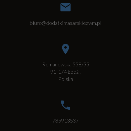
biuro@dodatkimasarskiezwm.pl
Romanowska 55E/55
91-174
Łódź
,
Polska
785913537