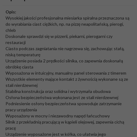
Opis:
Wysokiej jakości profesjonalna miesiarka spiralna przeznaczona są
do wyrabiania ciast ciężkich, np. na pizzę neapolitańską, pierogi,
chleb
Doskonale sprawdzi się w pizzerii, piekarni, pierogarni czy
restauracji
Ciasto podczas zagniatania nie nagrzewa się, zachowując stałą,
niską temperaturę
Urządzenie posiada 2 prędkości silnika, co zapewnia doskonałą
obróbkę ciasta
Wyposażona w intuicyjny, manualny panel sterowania z timerem
Wszystkie elementy mające kontakt z żywnością wykonane są ze
stali nierdzewnej
Stabilna konstrukcja oraz solidna i wytrzymała obudowa
Osłona bezpieczeństwa wykonana jest ze stali nierdzewnej
Podniesienie osłony bezpieczeństwa spowoduje zatrzymanie
pracy urządzenia
Wyposażony w mocny i niezawodny napęd łańcuchowy
Silnik z przekładnią pracującą w kąpieli olejowej, zapewnia cichą
pracę
Urządzenie wyposażone jest w kółka, co ułatwia jego