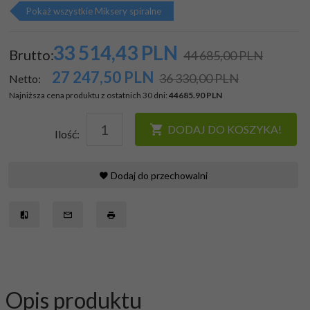
Pokaż wszystkie Miksery spiralne
33 514,
43
PLN
Brutto:
44 685,00 PLN
27 247,50
PLN
36 330,00 PLN
Netto:
Najniższa cena produktu z ostatnich 30 dni:
44685.90 PLN
DODAJ DO KOSZYKA!
Ilość:
Dodaj do przechowalni
Opis produktu