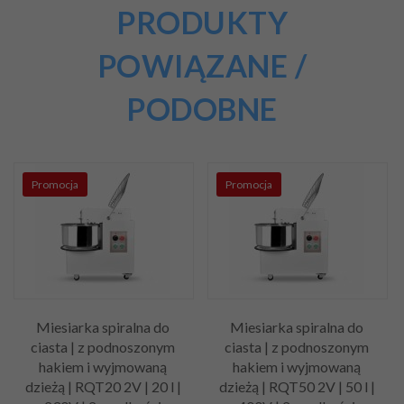
PRODUKTY
POWIĄZANE /
PODOBNE
Promocja
Promocja
Miesiarka spiralna do
Miesiarka spiralna do
ciasta | z podnoszonym
ciasta | z podnoszonym
hakiem i wyjmowaną
hakiem i wyjmowaną
dzieżą | RQT20 2V | 20 l |
dzieżą | RQT50 2V | 50 l |