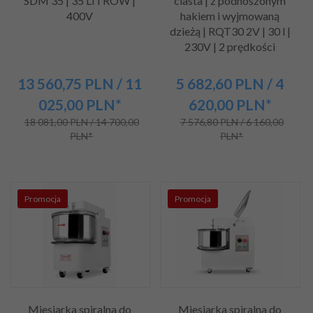
SDM 35 | 35 LITRÓW |
ciasta | z podnoszonym
400V
hakiem i wyjmowaną
dzieżą | RQT30 2V | 30 l |
230V | 2 prędkości
13 560,
75
PLN
/ 11
5 682,
60
PLN
/ 4
025,00
PLN*
620,00
PLN*
18 081,00 PLN / 14 700,00
7 576,80 PLN / 6 160,00
PLN*
PLN*
Promocja
Promocja
Miesiarka spiralna do
Miesiarka spiralna do