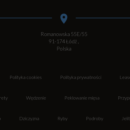
Romanowska 55E/55
91-174
Łódź
,
Polska
Polityka cookies
Polityka prywatności
Leas
rety
Wędzenie
Peklowanie mięsa
Przyp
b
Dziczyzna
Ryby
Podroby
Jeli