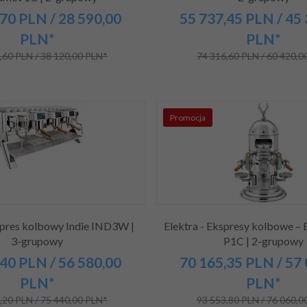
70
PLN
/ 28 590,00
55 737,
45
PLN
/ 45
PLN*
PLN*
,60 PLN / 38 120,00 PLN*
74 316,60 PLN / 60 420,0
Promocja
spres kolbowy Indie IND3W |
Elektra - Ekspresy kolbowe – 
3-grupowy
P1C | 2-grupowy
40
PLN
/ 56 580,00
70 165,
35
PLN
/ 57
PLN*
PLN*
,20 PLN / 75 440,00 PLN*
93 553,80 PLN / 76 060,0