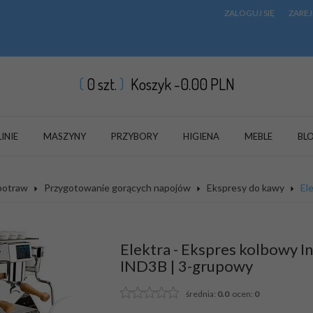
ZALOGUJ SIĘ
ZAREJ
0
szt.
Koszyk -
0.00
PLN
LINIE
MASZYNY
PRZYBORY
HIGIENA
MEBLE
BL
 potraw
Przygotowanie gorących napojów
Ekspresy do kawy
El
Elektra - Ekspres kolbowy I
IND3B | 3-grupowy
średnia:
0.0
ocen:
0