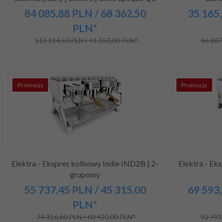
84 085,
88
PLN
/ 68 362,50
35 165,
PLN*
112 114,50 PLN / 91 150,00 PLN*
46 887
Promocja
Promocja
Elektra - Ekspres kolbowy Indie IND2B | 2-
Elektra - Ek
grupowy
55 737,
45
PLN
/ 45 315,00
69 593,
PLN*
74 316,60 PLN / 60 420,00 PLN*
92 791