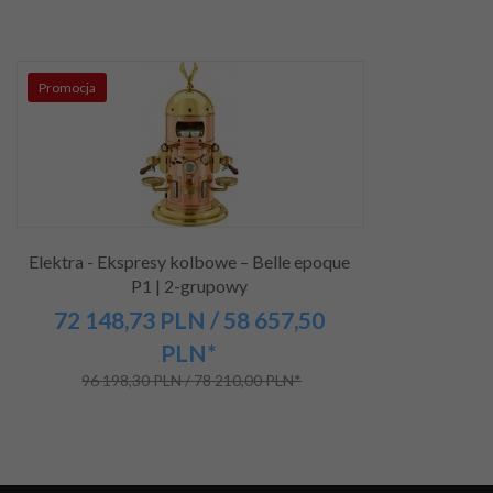
Promocja
Elektra - Ekspresy kolbowe – Belle epoque
P1 | 2-grupowy
72 148,
73
PLN
/ 58 657,50
PLN*
96 198,30 PLN / 78 210,00 PLN*