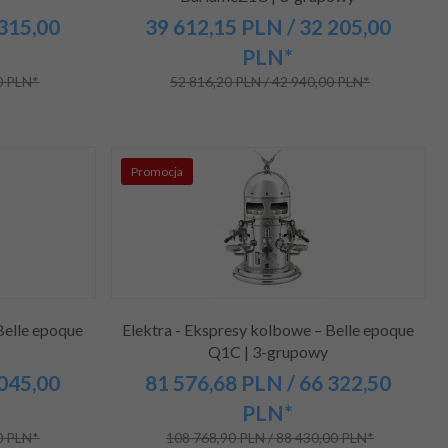
 315,00
39 612,
15
PLN
/ 32 205,00
PLN*
0 PLN*
52 816,20 PLN / 42 940,00 PLN*
Promocja
Belle epoque
Elektra - Ekspresy kolbowe – Belle epoque
Q1C | 3-grupowy
 045,00
81 576,
68
PLN
/ 66 322,50
PLN*
0 PLN*
108 768,90 PLN / 88 430,00 PLN*