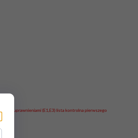
hnika z uprawnieniami (E1,E3) lista kontrolna pierwszego