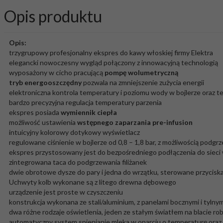
Opis produktu
Opis:
trzygrupowy profesjonalny ekspres do kawy włoskiej firmy Elektra
elegancki nowoczesny wygląd połączony z innowacyjną technologią
wyposażony w cicho pracującą
pompę wolumetryczną
tryb energooszczędny
pozwala na zmniejszenie zużycia energii
elektroniczna kontrola temperatury i poziomu wody w bojlerze oraz t
bardzo precyzyjna regulacja temperatury parzenia
ekspres posiada
wymiennik ciepła
możliwość ustawienia
wstępnego zaparzania pre-infusion
intuicyjny kolorowy dotykowy wyświetlacz
regulowane ciśnienie w bojlerze od 0,8 – 1,8 bar, z możliwością podgrz
ekspres przystosowany jest do bezpośredniego podłączenia do sieci
zintegrowana taca do podgrzewania filiżanek
dwie obrotowe dysze do pary i jedna do wrzątku, sterowane przycisk
Uchwyty kolb wykonane są z litego drewna dębowego
urządzenie jest proste w czyszczeniu
konstrukcja wykonana ze stali/aluminium, z panelami bocznymi i tylny
dwa różne rodzaje oświetlenia, jeden ze stałym światłem na blacie ro
automatyczny system spienianie mleka w oparciu o temperaturę oraz