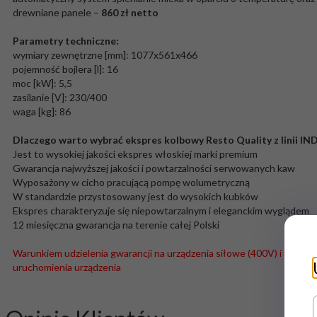
drewniane panele –
860 zł netto
Parametry techniczne:
wymiary zewnętrzne [mm]: 1077x561x466
pojemność bojlera [l]: 16
moc [kW]: 5,5
zasilanie [V]: 230/400
waga [kg]: 86
Dlaczego warto wybrać ekspres kolbowy Resto Quality z linii IND
Jest to wysokiej jakości ekspres włoskiej marki premium
Gwarancja najwyższej jakości i powtarzalności serwowanych kaw
Wyposażony w cicho pracującą pompę wolumetryczną
W standardzie przystosowany jest do wysokich kubków
Ekspres charakteryzuje się niepowtarzalnym i eleganckim wyglądem
12 miesięczna gwarancja na terenie całej Polski
Warunkiem udzielenia gwarancji na urządzenia siłowe (400V) i urządze
uruchomienia urządzenia