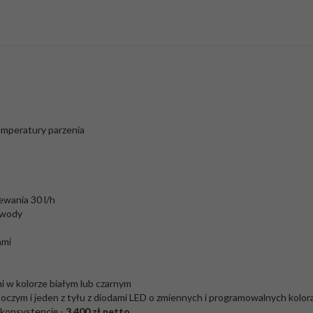
emperatury parzenia
ewania 30 l/h
 wody
ami
mi w kolorze białym lub czarnym
boczym i jeden z tyłu z diodami LED o zmiennych i programowalnych kolor
 konsystencję -
3 400 zł netto