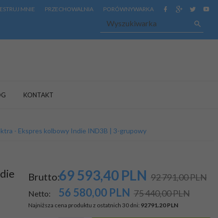
ESTRUJ MNIE
PRZECHOWALNIA
PORÓWNYWARKA
OG
KONTAKT
ektra - Ekspres kolbowy Indie IND3B | 3-grupowy
ndie
69 593,
40
PLN
Brutto:
92 791,00 PLN
56 580,00
PLN
75 440,00 PLN
Netto:
Najniższa cena produktu z ostatnich 30 dni:
92791.20 PLN