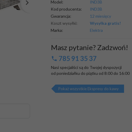
Model:
IND3B
Kod producenta:
IND3B
Gwarancja:
12 miesięcy
Koszt wysyłki:
Wysyłka gratis!
Marka:
Elektra
Masz pytanie? Zadzwoń!
785 91 35 37
Nasi specjaliści są do Twojej dyspozycji

od poniedziałku do piątku od 8:00 do 16:00
Pokaż wszystkie Ekspresy do kawy