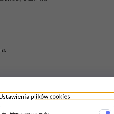
IE?:
nia gazowe z oferty Resto Quality jest wypełniona i podpisana przez tec
Ustawienia plików cookies
Wymagane ciasteczka