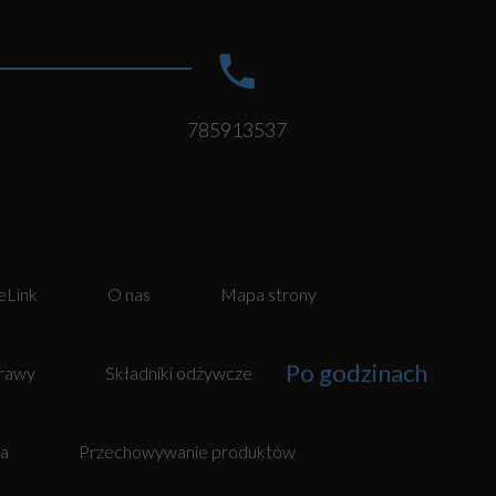
785913537
eLink
O nas
Mapa strony
Po godzinach
rawy
Składniki odżywcze
ta
Przechowywanie produktów