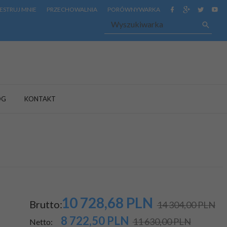
ESTRUJ MNIE
PRZECHOWALNIA
PORÓWNYWARKA
OG
KONTAKT
10 728,
68
PLN
Brutto:
14 304,00 PLN
8 722,50
PLN
11 630,00 PLN
Netto: