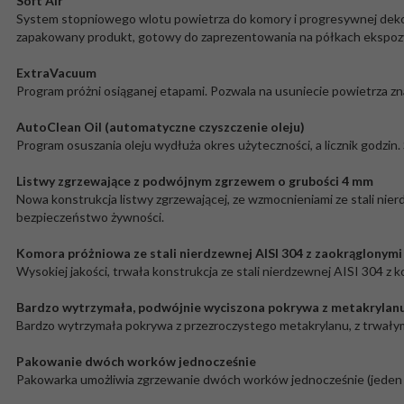
Soft Air
System stopniowego wlotu powietrza do komory i progresywnej dekom
zapakowany produkt, gotowy do zaprezentowania na półkach ekspoz
ExtraVacuum
Program próżni osiąganej etapami. Pozwala na usuniecie powietrza zn
AutoClean Oil (automatyczne czyszczenie oleju)
Program osuszania oleju wydłuża okres użyteczności, a licznik godzi
Listwy zgrzewające z podwójnym zgrzewem o grubości 4 mm
Nowa konstrukcja listwy zgrzewającej, ze wzmocnieniami ze stali nier
bezpieczeństwo żywności.
Komora próżniowa ze stali nierdzewnej AISI 304 z zaokrąglonym
Wysokiej jakości, trwała konstrukcja ze stali nierdzewnej AISI 304 z
Bardzo wytrzymała, podwójnie wyciszona pokrywa z metakrylan
Bardzo wytrzymała pokrywa z przezroczystego metakrylanu, z trwały
Pakowanie dwóch worków jednocześnie
Pakowarka umożliwia zgrzewanie dwóch worków jednocześnie (jeden na