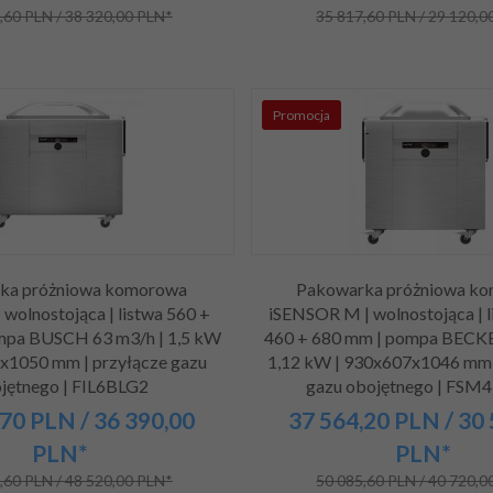
,60 PLN / 38 320,00 PLN*
35 817,60 PLN / 29 120,0
Promocja
ka próżniowa komorowa
Pakowarka próżniowa k
 wolnostojąca | listwa 560 +
iSENSOR M | wolnostojąca | l
mpa BUSCH 63 m3/h | 1,5 kW
460 + 680 mm | pompa BECKE
x1050 mm | przyłącze gazu
1,12 kW | 930x607x1046 mm 
jętnego | FIL6BLG2
gazu obojętnego | FS
70
PLN
/ 36 390,00
37 564,
20
PLN
/ 30
PLN*
PLN*
,60 PLN / 48 520,00 PLN*
50 085,60 PLN / 40 720,0