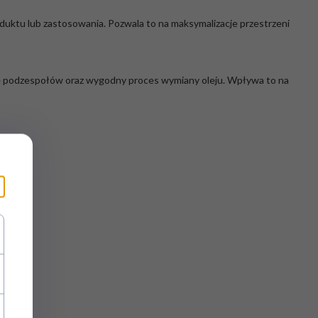
uktu lub zastosowania. Pozwala to na maksymalizacje przestrzeni
ie podzespołów oraz wygodny proces wymiany oleju. Wpływa to na