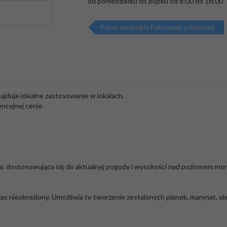
od poniedziałku do piątku od 8:00 do 16:00
Pokaż wszystkie Pakowarki próżniowe
najduje idealne zastosowanie w lokalach,
encyjnej cenie
ni, dostosowująca się do aktualnej pogody i wysokości nad poziomem mor
s nieokreślony. Umożliwia to tworzenie zestalonych pianek, marynat, s