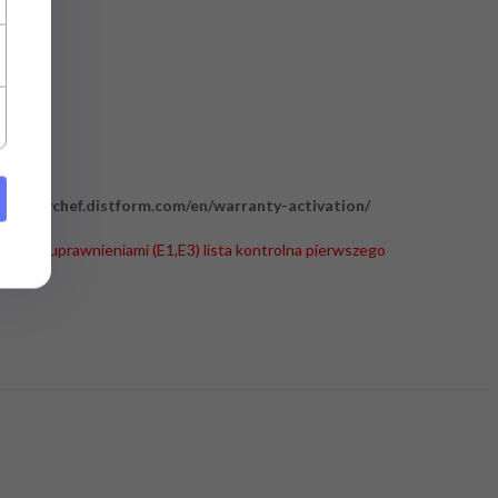
ps://mychef.distform.com/en/warranty-activation/
hnika z uprawnieniami (E1,E3) lista kontrolna pierwszego