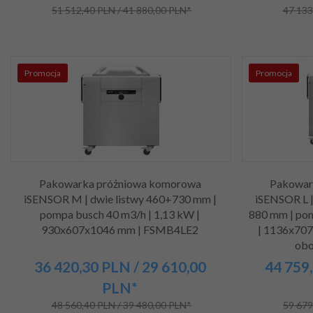
51 512,40 PLN / 41 880,00 PLN*
47 133
Promocja
Promocja
Pakowarka próżniowa komorowa
Pakowar
iSENSOR M | dwie listwy 460+730 mm |
iSENSOR L |
pompa busch 40 m3/h | 1,13 kW |
880 mm | po
930x607x1046 mm | FSMB4LE2
| 1136x707
obo
36 420,
30
PLN
/ 29 610,00
44 759,
PLN*
48 560,40 PLN / 39 480,00 PLN*
59 679