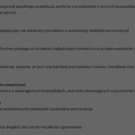
presji zapobiega przekłuciu worków z produktami o ostrych krawędziach
ycyjnych.
ajdującego się wewnątrz produktu o porowatej, miękkiej konsystencji
n. System pomaga w ustaleniu najlepszego momentu na przeprowadzenie c
dzewnej, sprawia, ze jest ona bardziej wytrzymała i trwała. Umożliwia o
i krawędziami
 komora o zaokrąglonych krawędziach, znacznie ułatwiających czyszczenie 
u
mi aluminiowymi zawiasami i podwójna amortyzacja
 drugim), bez utraty na jakości zgrzewania