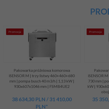
PRO
Promocja
Promocja
Pakowarka próżniowa komorowa
Pakowar
iSENSOR M | trzy listwy 460+460+680
iSENSOR M |
mm | pompa busch 40 m3/h | 1,13 kW |
730 mm | po
930x607x1046 mm | FSMB4UE2
kW | 930x60
obo
38 634,
30
PLN
/ 31 410,00
35 350,
PLN*