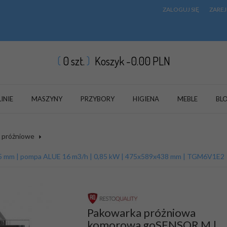
ZALOGUJ SIĘ
ZAREJ
0
szt.
Koszyk -
0.00
PLN
LINIE
MASZYNY
PRZYBORY
HIGIENA
MEBLE
BL
 próżniowe
05 mm | pompa ALUE 16 m3/h | 0,85 kW | 475x589x438 mm | TGM6V1E2
Pakowarka próżniowa
komorowa goSENSOR M |