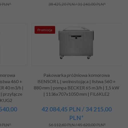
0 PLN*
38 425,20 PLN / 31 240,00 PLN*
Promocja
omorowa
Pakowarka próżniowa komorowa
istwa 460 +
iSENSOR L | wolnostojąca | listwa 560 +
R 40 m3/h |
880 mm | pompa BECKER 65 m3/h | 1,5 kW
| przyłącze
| 1136x707x1050 mm | FIL6KLE2
M4KUG2
 540,00
42 084,
45
PLN
/ 34 215,00
PLN*
0 PLN*
56 112,60 PLN / 45 620,00 PLN*