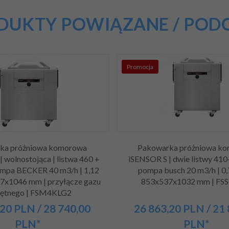
DUKTY POWIĄZANE / POD
Promocja
ka próżniowa komorowa
Pakowarka próżniowa k
 wolnostojąca | listwa 460 +
iSENSOR S | dwie listwy 41
mpa BECKER 40 m3/h | 1,12
pompa busch 20 m3/h | 0,
7x1046 mm | przyłącze gazu
853x537x1032 mm | FS
jętnego | FSM4KLG2
20
PLN
/ 28 740,00
26 863,
20
PLN
/ 21
PLN*
PLN*