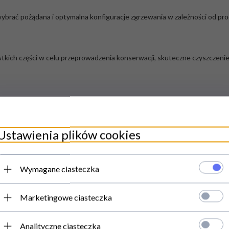
rać pożądana i optymalna konfiguracje zgrzewania w zależności od prod
tkich części w celu przeprowadzenia konserwacji, skuteczne czyszczen
libracji prózni
Ustawienia plików cookies
y
Wymagane ciasteczka
nsystencji
Marketingowe ciasteczka
Analityczne ciasteczka