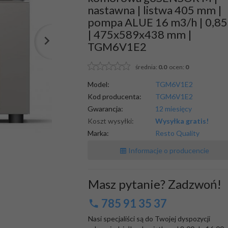
nastawna | listwa 405 mm |
pompa ALUE 16 m3/h | 0,8
| 475x589x438 mm |
TGM6V1E2
średnia:
0.0
ocen:
0
Model:
TGM6V1E2
Kod producenta:
TGM6V1E2
Gwarancja:
12 miesięcy
Koszt wysyłki:
Wysyłka gratis!
Marka:
Resto Quality
Informacje o producencie
Masz pytanie? Zadzwoń!
785 91 35 37
Nasi specjaliści są do Twojej dyspozycji
