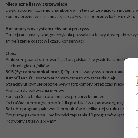
Niezależne listwy zgrzewające
Dzięki autonomicznemu charakterowi listew zgrzewających możemy wyb
komory próżniowej i minimalizacje zużywanej energii w każdym cyklu.
Automatyczny system uchylania pokrywy
Funkcja automatycznego uchylania pozwala na łatwy dostęp do wszys
zmniejszenie kosztów i czasu konserwacji
Opis:
Praktyczny panel sterowania z 3 przyciskami i wyświetlaczem LCD
Technologia czujników
SCS (System samokalibracji)
Opatentowany system automatycznej ka
AutoClean Oil
system automatycznego czyszczenia oleju
Standby
utrzymuje próżnie wewnątrz komory przez czas nieokreślon
Program do pakowania płynów
Funkcja Stop blokada procentowa próżni w komorze
ExtraVacuum
program próżni dla produktów o porowatej, miękkiej ko
Soft Air
program pakowania produktów o delikatnej strukturze
Programy pakowania - możliwości zapisania 10 programów ręcznych
Podwójny zgrzew 1 x 4 mm