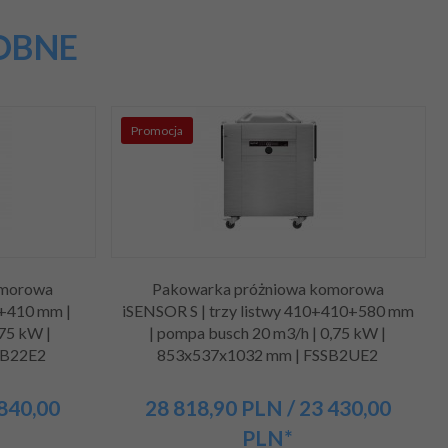
OBNE
Promocja
omorowa
Pakowarka próżniowa komorowa
0+410 mm |
iSENSOR S | trzy listwy 410+410+580 mm
75 kW |
| pompa busch 20 m3/h | 0,75 kW |
SB22E2
853x537x1032 mm | FSSB2UE2
 840,00
28 818,
90
PLN
/ 23 430,00
PLN*