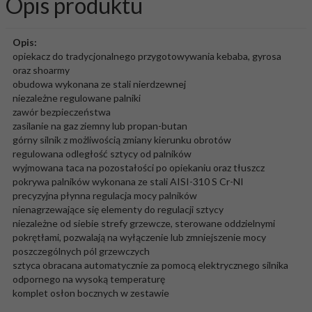
Opis produktu
Opis:
opiekacz do tradycjonalnego przygotowywania kebaba, gyrosa
oraz shoarmy
obudowa wykonana ze stali nierdzewnej
niezależne regulowane palniki
zawór bezpieczeństwa
zasilanie na gaz ziemny lub propan-butan
górny silnik z możliwością zmiany kierunku obrotów
regulowana odległość sztycy od palników
wyjmowana taca na pozostałości po opiekaniu oraz tłuszcz
pokrywa palników wykonana ze stali AISI-310 S Cr-NI
precyzyjna płynna regulacja mocy palników
nienagrzewające się elementy do regulacji sztycy
niezależne od siebie strefy grzewcze, sterowane oddzielnymi
pokrętłami, pozwalają na wyłączenie lub zmniejszenie mocy
poszczególnych pól grzewczych
sztyca obracana automatycznie za pomocą elektrycznego silnika
odpornego na wysoką temperaturę
komplet osłon bocznych w zestawie