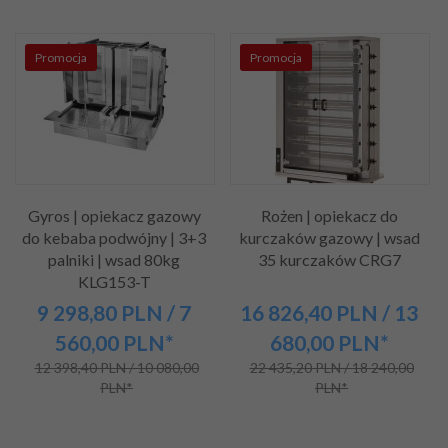
Promocja
Promocja
Gyros | opiekacz gazowy
Rożen | opiekacz do
do kebaba podwójny | 3+3
kurczaków gazowy | wsad
palniki | wsad 80kg
35 kurczaków CRG7
KLG153-T
9 298,
80
PLN
/ 7
16 826,
40
PLN
/ 13
560,00
PLN*
680,00
PLN*
12 398,40 PLN / 10 080,00
22 435,20 PLN / 18 240,00
PLN*
PLN*