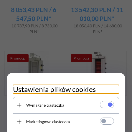
8 053,
43
PLN
/ 6
13 542,
30
PLN
/ 11
547,50
PLN*
010,00
PLN*
10 737,90 PLN / 8 730,00
18 056,40 PLN / 14 680,00
PLN*
PLN*
Promocja
Promocja
Ustawienia plików cookies
Gyros | opiekacz gazowy
Gyros | opiekacz
Wymagane ciasteczka
do kebaba | 5 palników |
elektryczny do kebaba | 5
wsad do 80kg | RQ32465
palników | wsad 80kg
Marketingowe ciasteczka
KLG232