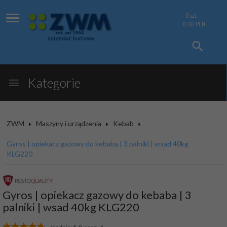
0
szt.
0.00
PLN
Kategorie
ZWM
Maszyny i urządzenia
Kebab
Gyros | opiekacz gazowy do kebaba | 3 palniki | wsad 40kg
KLG220
Gyros | opiekacz gazowy do kebaba | 3
palniki | wsad 40kg KLG220