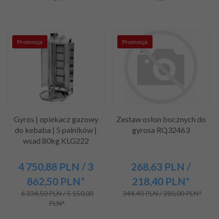
Promocja
Promocja
Gyros | opiekacz gazowy
Zestaw osłon bocznych do
do kebaba | 5 palników |
gyrosa RQ32463
wsad 80kg KLG222
4 750,
88
PLN
/ 3
268,
63
PLN
/
862,50
PLN*
218,40
PLN*
6 334,50 PLN / 5 150,00
344,40 PLN / 280,00 PLN*
PLN*