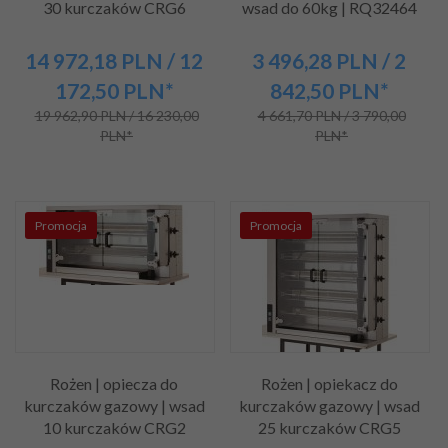
30 kurczaków CRG6
wsad do 60kg | RQ32464
14 972,
18
PLN
/ 12
3 496,
28
PLN
/ 2
172,50
PLN*
842,50
PLN*
19 962,90 PLN / 16 230,00
4 661,70 PLN / 3 790,00
PLN*
PLN*
Promocja
Promocja
Rożen | opiecza do
Rożen | opiekacz do
kurczaków gazowy | wsad
kurczaków gazowy | wsad
10 kurczaków CRG2
25 kurczaków CRG5