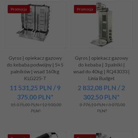
Promocja
Promocja
Gyros | opiekacz gazowy
Gyros | opiekacz gazowy
do kebaba podwójny | 5+5
do kebaba | 3 palniki |
palników | wsad 160kg
wsad do 40kg | RQ43033 |
KLG225-T
Linia Budget
11 531,
25
PLN
/ 9
2 832,
08
PLN
/ 2
375,00
PLN*
302,50
PLN*
15 375,00 PLN / 12 500,00
3 776,10 PLN / 3 070,00
PLN*
PLN*