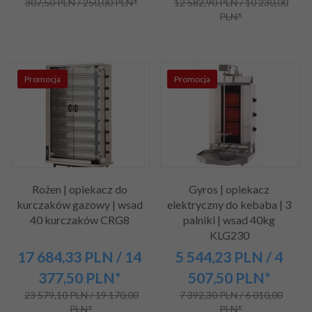
307,50 PLN / 250,00 PLN*
12 582,90 PLN / 10 230,00
PLN*
Promocja
Promocja
Rożen | opiekacz do
Gyros | opiekacz
kurczaków gazowy | wsad
elektryczny do kebaba | 3
40 kurczaków CRG8
palniki | wsad 40kg
KLG230
17 684,
33
PLN
/ 14
5 544,
23
PLN
/ 4
377,50
PLN*
507,50
PLN*
23 579,10 PLN / 19 170,00
7 392,30 PLN / 6 010,00
PLN*
PLN*