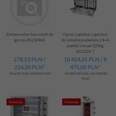
Zestaw osłon bocznych do
Gyros | opiekacz gazowy
gyrosa RQ32464
do kebaba podwójny | 4+4
palniki | wsad 120kg
KLG224-T
278,
23
PLN
/
10 424,
25
PLN
/ 8
226,20
PLN*
475,00
PLN*
356,70 PLN / 290,00 PLN*
13 899,00 PLN / 11 300,00
PLN*
Promocja
Promocja