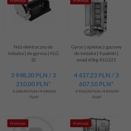
Promocja
Promocja
Nóż elektryczny do
Gyros | opiekacz gazowy
kebaba | do gyrosa | KLG
do kebaba | 4 palniki |
32
wsad 60kg KLG221
3 948,
30
PLN
/ 3
4 437,
23
PLN
/ 3
210,00
PLN*
607,50
PLN*
5 264,40 PLN / 4 280,00
5 916,30 PLN / 4 810,00
PLN*
PLN*
Promocja
Promocja