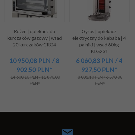
Rożen | opiekacz do
Gyros | opiekacz
kurczaków gazowy | wsad
elektryczny do kebaba | 4
20 kurczaków CRG4
palniki | wsad 60kg
KLG231
10 950,
08
PLN
/ 8
6 060,
83
PLN
/ 4
902,50
PLN*
927,50
PLN*
14 600,10 PLN / 11 870,00
8 081,10 PLN / 6 570,00
PLN*
PLN*