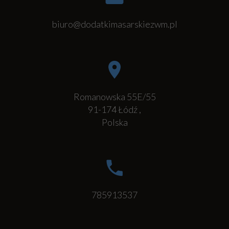
biuro@dodatkimasarskiezwm.pl
Romanowska 55E/55
91-174
Łódź
,
Polska
785913537