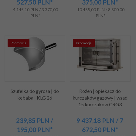
527,50
PLN*
375,00
PLN*
4 145,10 PLN / 3 370,00
10 455,00 PLN / 8 500,00
PLN*
PLN*
Promocja
Promocja
Szufelka do gyrosa | do
Rożen | opiekacz do
kebaba | KLG 26
kurczaków gazowy | wsad
15 kurczaków CRG3
239,
85
PLN
/
9 437,
18
PLN
/ 7
195,00
PLN*
672,50
PLN*