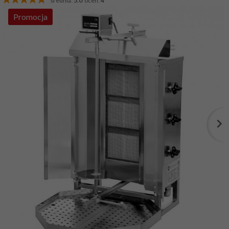
średnia:
5.0
ocen:
4
Promocja