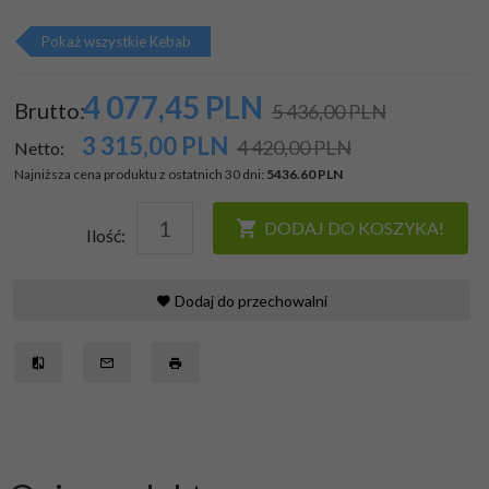
Pokaż wszystkie Kebab
4 077,
45
PLN
Brutto:
5 436,00 PLN
3 315,00
PLN
4 420,00 PLN
Netto:
Najniższa cena produktu z ostatnich 30 dni:
5436.60 PLN
DODAJ DO KOSZYKA!
Ilość:
Dodaj do przechowalni