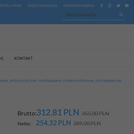
ESTRUJ MNIE
PRZECHOWALNIA
PORÓWNYWARKA
OG
KONTAKT
onne, antyststyczne, trudnopalne, chemoochronne, ostrzegawcze
312,
81
PLN
Brutto:
355,00 PLN
254,32
PLN
289,00 PLN
Netto: