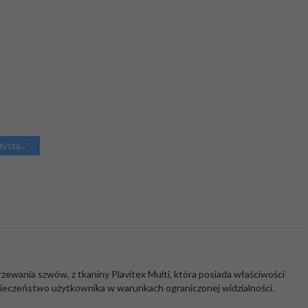
Pokaż wszystkie Odzież wodoochronna antystatyczna trudnopalna
wania szwów, z tkaniny Plavitex Multi, która posiada właściwości
pieczeństwo użytkownika w warunkach ograniczonej widzialności.