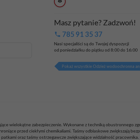
Masz pytanie? Zadzwoń!
785 91 35 37
Nasi specjaliści są do Twojej dyspozycji

od poniedziałku do piątku od 8:00 do 16:00
ące wielokątne zabezpieczenie. Wykonane z techniką obustronnego zgrze
hroniące przed ciekłymi chemikaliami. Taśmy odblaskowe zwiększają bez
e patkami oraz taśmy ostrzegawcze zwiększające widzialność pracownika.