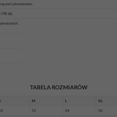
rącymi i płomieniem.
i PB (6).
peraturach.
TABELA ROZMIARÓW
S
M
L
XL
50
52
54
56