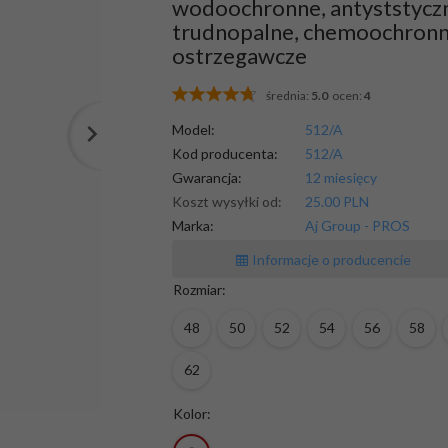
wodoochronne, antyststycz
trudnopalne, chemoochronn
ostrzegawcze
średnia:
5.0
ocen:
4
Model:
512/A
Kod producenta:
512/A
Gwarancja:
12 miesięcy
Koszt wysyłki od:
25.00 PLN
Marka:
Aj Group - PROS
Informacje o producencie
Rozmiar:
48
50
52
54
56
58
62
Kolor: