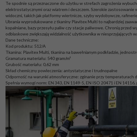
Te spodnie są przeznaczone do użytku w strefach zagrożenia wybuc
elektrostatycznymi oraz wiatrem i deszczem. Szerokie zastosowanie 
widoczni, takich jak platformy wiertnicze, szyby wydobywcze, rafineri
Ubrania wyprodukowane z tkaniny Plavitex Multi to najbardziej zaaw
kopalniane, bazy przesyłu paliw czy stacje paliwowe. Chronią przed
odblaskowe zwiększają widzialność użytkownika w niesprzyjających wa
Dane techniczne:
Kod produktu: 512/A
Tkanina: Plavitex Multi, tkanina na bawełnianym podkładzie, jednos
Gramatura materiału: 540 gram/m²
Grubość materiału: 0,62 mm
Skład chemiczny powleczenia: antystatyczne i trudnopalne
Odporność na warunki atmosferyczne: zginanie przy temperaturach d
Spełnia wymogi norm: EN 343, EN 1149-5, EN ISO 20471 i EN 14116,