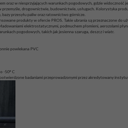
hem oraz w niesprzyjających warunkach pogodowych, gdzie widoczność j
w przemyśle, drogownictwie, budownictwie, usługach. Kolorystyka produ
e, bazy przesyłu paliw oraz ratownictwo górnicze.
ansowane produkty w ofercie PROS. Takie ubrania są przeznaczone do uż
 wyładowaniami elektrostatycznymi, podmuchem płomieni, aerozolami pły
runkach pogodowych, takich jak jesienna szaruga, deszcz i wiatr.
tronnie powlekana PVC
o -50° C
 potwierdzone badaniami przeprowadzonymi przez akredytowany instytu