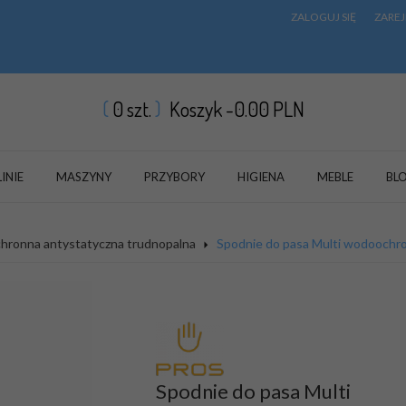
ZALOGUJ SIĘ
ZAREJ
0
szt.
Koszyk -
0.00
PLN
LINIE
MASZYNY
PRZYBORY
HIGIENA
MEBLE
BL
hronna antystatyczna trudnopalna
Spodnie do pasa Multi wodoochr
Spodnie do pasa Multi