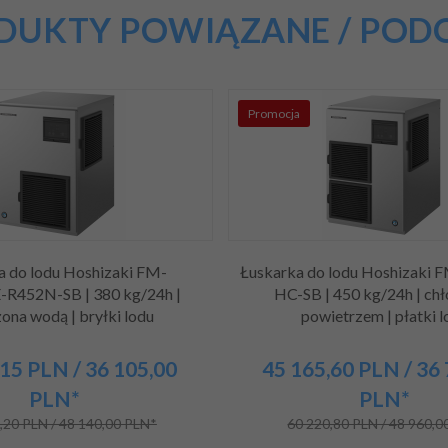
DUKTY POWIĄZANE / POD
Promocja
a do lodu Hoshizaki FM-
Łuskarka do lodu Hoshizaki
R452N-SB | 380 kg/24h |
HC-SB | 450 kg/24h | ch
ona wodą | bryłki lodu
powietrzem | płatki l
15
PLN
/ 36 105,00
45 165,
60
PLN
/ 36
PLN*
PLN*
,20 PLN / 48 140,00 PLN*
60 220,80 PLN / 48 960,0