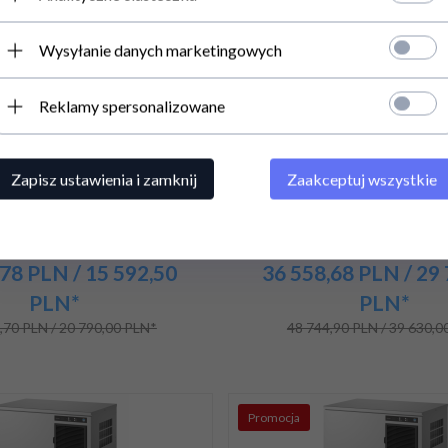
Promocja
Wysyłanie danych marketingowych
Reklamy spersonalizowane
o lodu Hoshizaki KM-80C-HC
Łuskarka do lodu Hoshizaki
Zapisz ustawienia i zamknij
Zaakceptuj wszystkie
h | chłodzona powietrzem |
HC-SB | 300 kg/24h | ch
ółksiężyc | 38x29x13 mm
powietrzem | płatki l
78
PLN
/ 15 592,50
36 558,
68
PLN
/ 29
PLN*
PLN*
,70 PLN / 20 790,00 PLN*
48 744,90 PLN / 39 630,0
Promocja