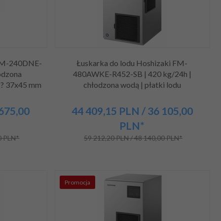
 IM-240DNE-
Łuskarka do lodu Hoshizaki FM-
odzona
480AWKE-R452-SB | 420 kg/24h |
| ? 37x45 mm
chłodzona wodą | płatki lodu
 675,00
44 409,
15
PLN
/ 36 105,00
PLN*
0 PLN*
59 212,20 PLN / 48 140,00 PLN*
Promocja