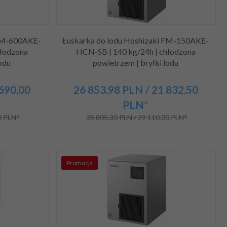
 FM-600AKE-
Łuskarka do lodu Hoshizaki FM-150AKE-
hłodzona
HCN-SB | 140 kg/24h | chłodzona
odu
powietrzem | bryłki lodu
 690,00
26 853,
98
PLN
/ 21 832,50
PLN*
0 PLN*
35 805,30 PLN / 29 110,00 PLN*
Promocja