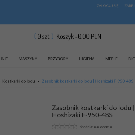
ZALOGUJ SIĘ
ZAREJ
0
szt.
Koszyk -
0.00
PLN
LINIE
MASZYNY
PRZYBORY
HIGIENA
MEBLE
BL
Kostkarki do lodu
Zasobnik kostkarki do lodu | Hoshizaki F-950-48S
Zasobnik kostkarki do lodu |
Hoshizaki F-950-48S
średnia:
0.0
ocen:
0