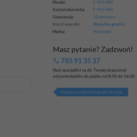
Model:
F-950-48S
Kod producenta:
F-950-48S
Gwarancja:
12 miesięcy
Koszt wysyłki:
Wysyłka gratis!
Marka:
Hoshizaki
Masz pytanie? Zadzwoń!
785 91 35 37
Nasi specjaliści są do Twojej dyspozycji

od poniedziałku do piątku od 8:00 do 16:00
Pokaż wszystkie Kostkarki do lodu