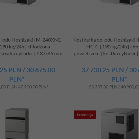
o lodu Hoshizaki IM-240XNE-
Kostkarka do lodu Hoshizaki
190 kg/24h | chłodzona
HC-C | 190 kg/24h | chł
 kostka cylinder | ? 37x45 mm
powietrzem | kostka cylinder 
25
PLN
/ 30 675,00
37 730,
25
PLN
/ 30
PLN*
PLN*
,00 PLN / 40 900,00 PLN*
50 307,00 PLN / 40 900,0
Promocja