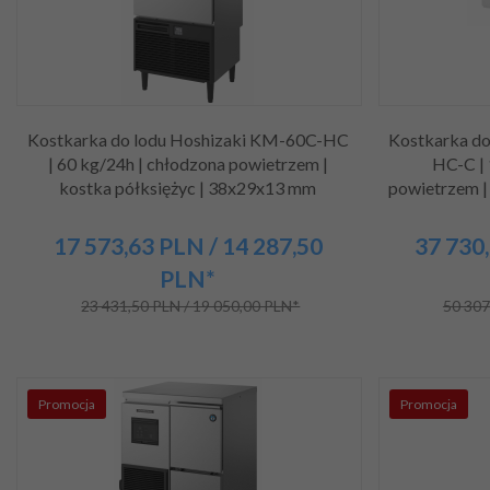
Kostkarka do lodu Hoshizaki KM-60C-HC
Kostkarka d
| 60 kg/24h | chłodzona powietrzem |
HC-C | 
kostka półksiężyc | 38x29x13 mm
powietrzem |
17 573,
63
PLN
/ 14 287,50
37 730,
PLN*
23 431,50 PLN / 19 050,00 PLN*
50 307
Promocja
Promocja