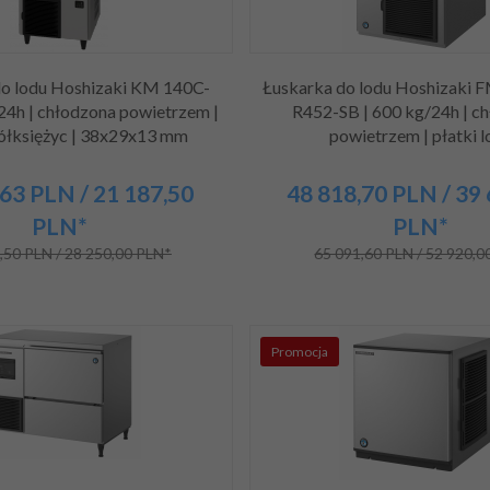
do lodu Hoshizaki KM 140C-
Łuskarka do lodu Hoshizaki
24h | chłodzona powietrzem |
R452-SB | 600 kg/24h | c
ółksiężyc | 38x29x13 mm
powietrzem | płatki l
63
PLN
/ 21 187,50
48 818,
70
PLN
/ 39
PLN*
PLN*
,50 PLN / 28 250,00 PLN*
65 091,60 PLN / 52 920,0
Promocja