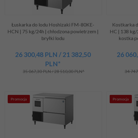
Łuskarka do lodu Hoshizaki FM-80KE-
Kostkarka 
HCN | 75 kg/24h | chłodzona powietrzem |
HC | 138 kg/
bryłki lodu
kostka p
26 300,
48
PLN
/ 21 382,50
26 060,
PLN*
35 067,30 PLN / 28 510,00 PLN*
34 747
Promocja
Promocja