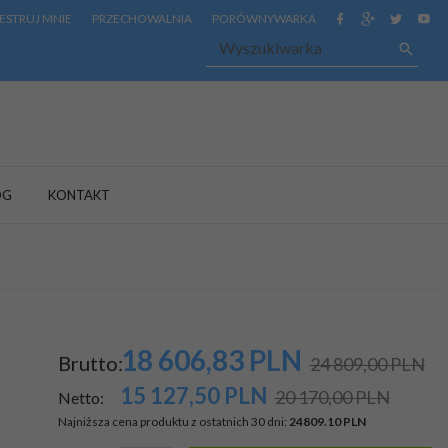
ESTRUJ MNIE
PRZECHOWALNIA
PORÓWNYWARKA
OG
KONTAKT
18 606,
83
PLN
Brutto:
24 809,00 PLN
15 127,50
PLN
20 170,00 PLN
Netto:
Najniższa cena produktu z ostatnich 30 dni:
24809.10 PLN