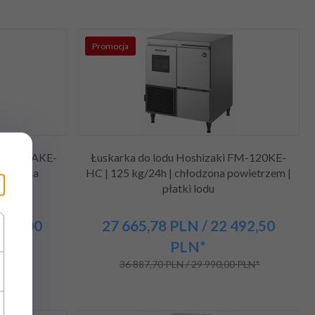
Promocja
 FM-480AKE-
Łuskarka do lodu Hoshizaki FM-120KE-
hłodzona
HC | 125 kg/24h | chłodzona powietrzem |
lodu
płatki lodu
 720,00
27 665,
78
PLN
/ 22 492,50
PLN*
0 PLN*
36 887,70 PLN / 29 990,00 PLN*