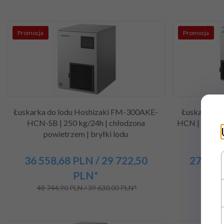
Promocja
Promocja
Łuskarka do lodu Hoshizaki FM-300AKE-
Łuskarka d
HCN-SB | 250 kg/24h | chłodzona
HCN | 110 kg
powietrzem | bryłki lodu
36 558,
68
PLN
/ 29 722,50
27 665,
PLN*
48 744,90 PLN / 39 630,00 PLN*
36 887