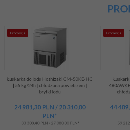
PRO
Promocja
Promocja
Łuskarka do lodu Hoshizaki CM-50KE-HC
Łuskark
| 55 kg/24h | chłodzona powietrzem |
480AWKE-
bryłki lodu
chłodz
24 981,
30
PLN
/ 20 310,00
44 409,
PLN*
33 308,40 PLN / 27 080,00 PLN*
59 212