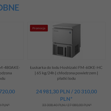
OBNE
Promocja
 FM-480AKE-
Łuskarka do lodu Hoshizaki FM-60KE-HC
łodzona
| 65 kg/24h | chłodzona powietrzem |
odu
płatki lodu
 720,00
24 981,
30
PLN
/ 20 310,00
PLN*
0 PLN*
33 308,40 PLN / 27 080,00 PLN*