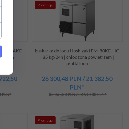
Promocja
 FM-300AKE-
Łuskarka do lodu Hoshizaki FM-80KE-HC
łodzona
| 85 kg/24h | chłodzona powietrzem |
odu
płatki lodu
 722,50
26 300,
48
PLN
/ 21 382,50
PLN*
0 PLN*
35 067,30 PLN / 28 510,00 PLN*
Promocja