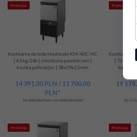
Promocja
Promocja
Kostkarka do lodu Hoshizaki KM-40C-HC
Kostkarka d
| 43 kg/24h | chłodzona powietrzem |
| 75 kg/24
kostka półksiężyc | 38x29x13 mm
kostka p
14 391,
00
PLN
/ 11 700,00
19 178,
PLN*
19 188,00 PLN / 15 600,00 PLN*
25 571
Promocja
Promocja