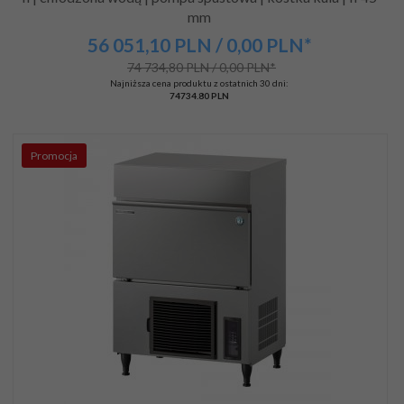
mm
56 051,
10
PLN
/ 0,00
PLN*
74 734,80 PLN / 0,00 PLN*
Najniższa cena produktu z ostatnich 30 dni:
74734.80 PLN
Promocja