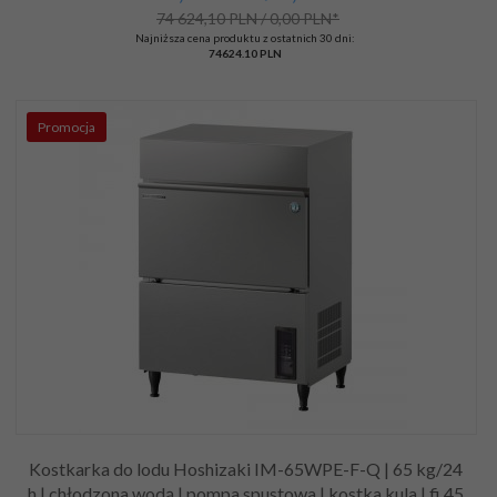
74 624,10 PLN / 0,00 PLN*
Najniższa cena produktu z ostatnich 30 dni:
74624.10 PLN
Promocja
Kostkarka do lodu Hoshizaki IM-65WPE-F-Q | 65 kg/24
h | chłodzona wodą | pompa spustowa | kostka kula | fi 45