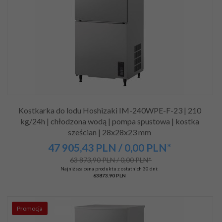
Kostkarka do lodu Hoshizaki IM-240WPE-F-23 | 210
kg/24h | chłodzona wodą | pompa spustowa | kostka
sześcian | 28x28x23 mm
47 905,
43
PLN
/ 0,00
PLN*
63 873,90 PLN / 0,00 PLN*
Najniższa cena produktu z ostatnich 30 dni:
63873.90 PLN
Promocja