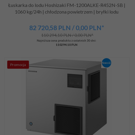
Łuskarka do lodu Hoshizaki FM-1200ALKE-R452N-SB |
1060 kg/24h | chłodzona powietrzem | bryłki lodu
82 720,
58
PLN
/ 0,00
PLN*
110 294,10 PLN / 0,00 PLN*
Najniższa cena produktu z ostatnich 30 dni:
110294.10 PLN
Promocja