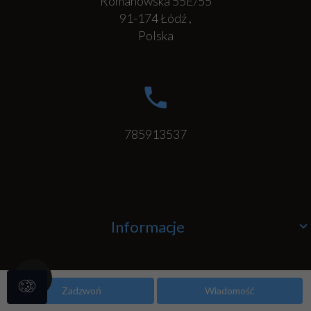
Romanowska 55E/55
91-174
Łódź
,
Polska
785913537
Informacje
Po godzinach
Zadzwoń
Wiadomość