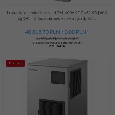
Łuskarka do lodu Hoshizaki FM-600AKE-R452-SB | 600
kg/24h | chłodzona powietrzem | płatki lodu
48 818,
70
PLN
/ 0,00
PLN*
65 091,60 PLN / 0,00 PLN*
Najniższa cena produktu z ostatnich 30 dni:
65091.60 PLN
Promocja