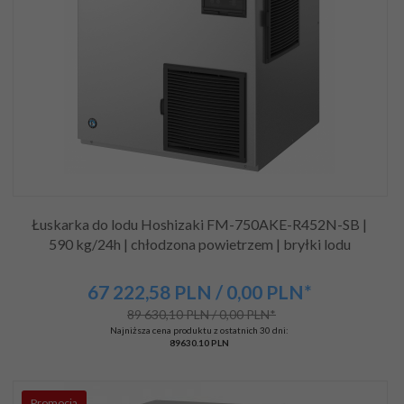
Łuskarka do lodu Hoshizaki FM-750AKE-R452N-SB |
590 kg/24h | chłodzona powietrzem | bryłki lodu
67 222,
58
PLN
/ 0,00
PLN*
89 630,10 PLN / 0,00 PLN*
Najniższa cena produktu z ostatnich 30 dni:
89630.10 PLN
Promocja