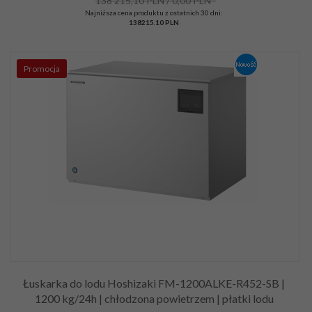
138 215,10 PLN / 0,00 PLN*
Najniższa cena produktu z ostatnich 30 dni:
138215.10 PLN
Promocja
Łuskarka do lodu Hoshizaki FM-1200ALKE-R452-SB |
1200 kg/24h | chłodzona powietrzem | płatki lodu