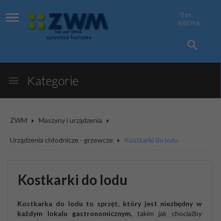
0
szt.
0.00
PLN
Kategorie
ZWM
Maszyny i urządzenia
Urządzenia chłodnicze - grzewcze
Kostkarki do lodu
Kostkarki do lodu
Kostkarka do lodu to sprzęt, który jest niezbędny w
każdym lokalu gastronomicznym
, takim jak chociażby