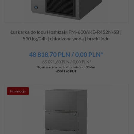
Łuskarka do lodu Hoshizaki FM-600AKE-R452N-SB |
530 kg/24h | chłodzona wodą | bryłki lodu
48 818,
70
PLN
/ 0,00
PLN*
65 091,60 PLN / 0,00 PLN*
Najniższa cena produktu z ostatnich 30 dni:
65091.60 PLN
Promocja