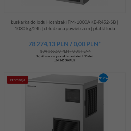
Łuskarka do lodu Hoshizaki FM-1000AKE-R452-SB |
1030 kg/24h | chłodzona powietrzem | płatki lodu
78 274,
13
PLN
/ 0,00
PLN*
104 365,50 PLN / 0,00 PLN*
Najniższa cena produktu z ostatnich 30 dni:
104365.50 PLN
Promocja