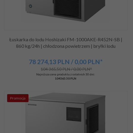
Łuskarka do lodu Hoshizaki FM-1000AKE-R452N-SB |
860 kg/24h | chłodzona powietrzem | bryłki lodu
78 274,
13
PLN
/ 0,00
PLN*
104 365,50 PLN / 0,00 PLN*
Najniższa cena produktu z ostatnich 30 dni:
104365.50 PLN
Promocja