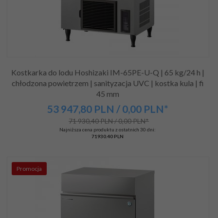
Kostkarka do lodu Hoshizaki IM-65PE-U-Q | 65 kg/24 h |
chłodzona powietrzem | sanityzacja UVC | kostka kula | fi
45 mm
53 947,
80
PLN
/ 0,00
PLN*
71 930,40 PLN / 0,00 PLN*
Najniższa cena produktu z ostatnich 30 dni:
71930.40 PLN
Promocja