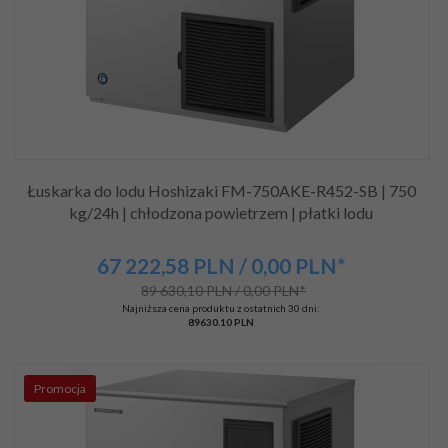
Łuskarka do lodu Hoshizaki FM-750AKE-R452-SB | 750
kg/24h | chłodzona powietrzem | płatki lodu
67 222,
58
PLN
/ 0,00
PLN*
89 630,10 PLN / 0,00 PLN*
Najniższa cena produktu z ostatnich 30 dni:
89630.10 PLN
Promocja