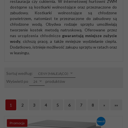
restauracja czy cukiernia. W internetowej hurtowni ZWM
dostępne są kostkarki wolnostojące oraz przeznaczone do
zabudowy. Kostkarki wolnostojące są chłodzone
powietrzem, natomiast te przeznaczone do zabudowy są
chłodzone wodą. Obydwa rodzaje sprzętu umożliwiają
tworzenie kostek metodą natryskową. Oferowane przez
nas
urządzenia chłodnicze
gwarantują mniejsze zużycie
wody
, cichszą pracę, a także mniejsze wydzielanie ciepła.
Dodatkowo, istnieje możliwość zakupu sprzętu w ratach oraz
w leasingu.
sort
Sortuj według:
CENY (MALEJĄCO)
pop
Wyświetl po
produktów
24
1
2
3
4
5
6
7
8
»
»»
Promocja