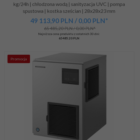
kg/24h | chłodzona wodą | sanityzacja UVC | pompa
spustowa | kostka sześcian | 28x28x23 mm
49 113,
90
PLN
/ 0,00
PLN*
65 485,20 PLN / 0,00 PLN*
Najniższa cena produktu z ostatnich 30 dni:
65485.20 PLN
Promocja