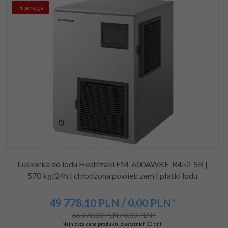
Promocja
Łuskarka do lodu Hoshizaki FM-600AWKE-R452-SB |
570 kg/24h | chłodzona powietrzem | płatki lodu
49 778,
10
PLN
/ 0,00
PLN*
66 370,80 PLN / 0,00 PLN*
Najniższa cena produktu z ostatnich 30 dni: