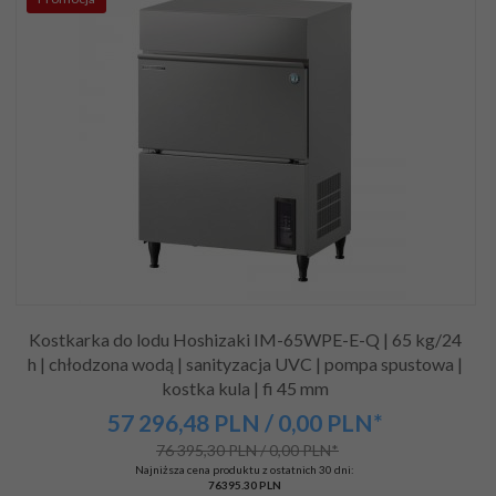
Kostkarka do lodu Hoshizaki IM-65WPE-E-Q | 65 kg/24
h | chłodzona wodą | sanityzacja UVC | pompa spustowa |
kostka kula | fi 45 mm
57 296,
48
PLN
/ 0,00
PLN*
76 395,30 PLN / 0,00 PLN*
Najniższa cena produktu z ostatnich 30 dni:
76395.30 PLN