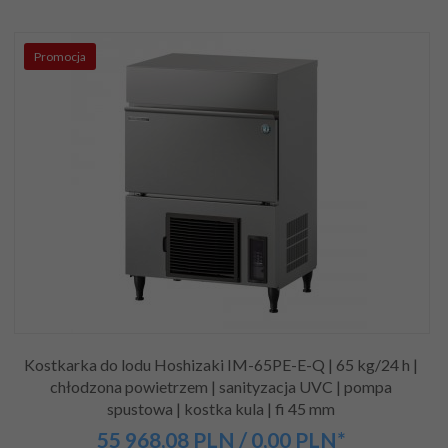
Promocja
Kostkarka do lodu Hoshizaki IM-65PE-E-Q | 65 kg/24 h |
chłodzona powietrzem | sanityzacja UVC | pompa
spustowa | kostka kula | fi 45 mm
55 968,
08
PLN
/ 0,00
PLN*