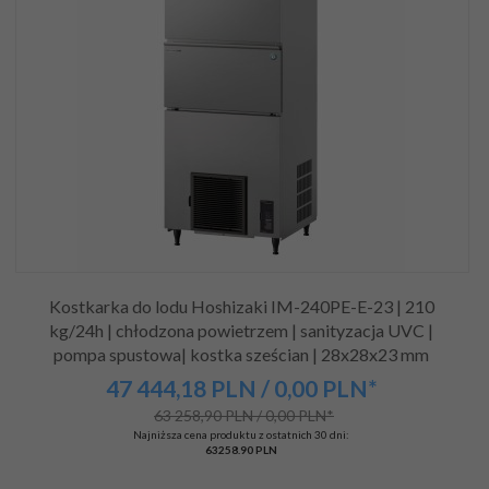
Kostkarka do lodu Hoshizaki IM-240PE-E-23 | 210
kg/24h | chłodzona powietrzem | sanityzacja UVC |
pompa spustowa| kostka sześcian | 28x28x23 mm
47 444,
18
PLN
/ 0,00
PLN*
63 258,90 PLN / 0,00 PLN*
Najniższa cena produktu z ostatnich 30 dni:
63258.90 PLN