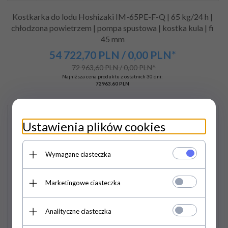
Kostkarka do lodu Hoshizaki IM-65PE-F-Q | 65 kg/24 h |
chłodzona powietrzem | pompa spustowa | kostka kula | fi
45 mm
54 722,
70
PLN
/ 0,00
PLN*
72 963,60 PLN / 0,00 PLN*
Najniższa cena produktu z ostatnich 30 dni:
72963.60 PLN
Promocja
Ustawienia plików cookies
Wymagane ciasteczka
Marketingowe ciasteczka
Analityczne ciasteczka