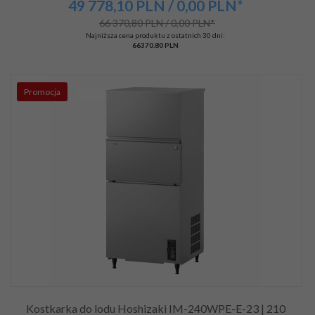
49 778,
10
PLN
/ 0,00
PLN*
66 370,80 PLN / 0,00 PLN*
Najniższa cena produktu z ostatnich 30 dni:
66370.80 PLN
Promocja
Kostkarka do lodu Hoshizaki IM-240WPE-E-23 | 210