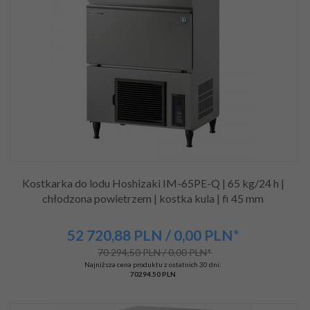
Kostkarka do lodu Hoshizaki IM-65PE-Q | 65 kg/24 h |
chłodzona powietrzem | kostka kula | fi 45 mm
52 720,
88
PLN
/ 0,00
PLN*
70 294,50 PLN / 0,00 PLN*
Najniższa cena produktu z ostatnich 30 dni:
70294.50 PLN