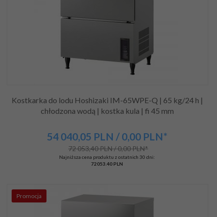
Kostkarka do lodu Hoshizaki IM-65WPE-Q | 65 kg/24 h |
chłodzona wodą | kostka kula | fi 45 mm
54 040,
05
PLN
/ 0,00
PLN*
72 053,40 PLN / 0,00 PLN*
Najniższa cena produktu z ostatnich 30 dni:
72053.40 PLN
Promocja