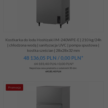
Kostkarka do lodu Hoshizaki IM-240WPE-E | 210 kg/24h
| chłodzona wodą | sanityzacja UVC | pompa spustowa |
kostka sześcian | 28x28x32 mm
48 136,
05
PLN
/ 0,00
PLN*
64 181,40 PLN / 0,00 PLN*
Najniższa cena produktu z ostatnich 30 dni:
64181.40 PLN
Promocja