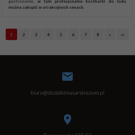
gastronomii
, w tym profesjonalne kostkarki do lodu
można zakupić w atrakcyjnych cenach.
1
2
3
4
5
6
7
8
»
»»
biuro@dodatkimasarskiezwm.pl