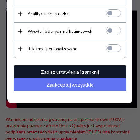
Wyposażenie opcjonalne:
Dozownik płynu myjącego
Analityczne ciasteczka
Wysyłanie danych marketingowych
Reklamy spersonalizowane
Zapisz ustawienia i zamknij
Zaakceptuj wszystkie
Warunkiem udzielenia gwarancji na urządzenia siłowe (400V) i
urządzenia gazowe z oferty Resto Quality jest wypełniona i
podpisana przez technika z uprawnieniami (E1,E3) lista kontrolna
pierwszego uruchomienia urządzenia