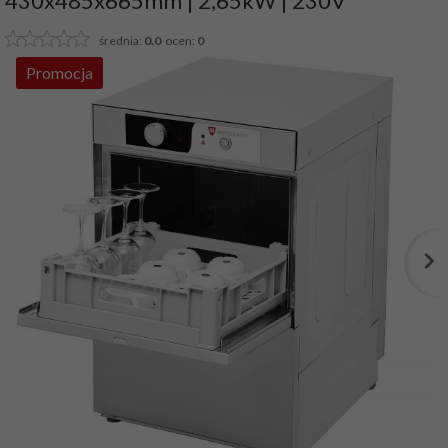
430x485x665mm | 2,65kW | 230V
średnia:
0.0
ocen:
0
Promocja