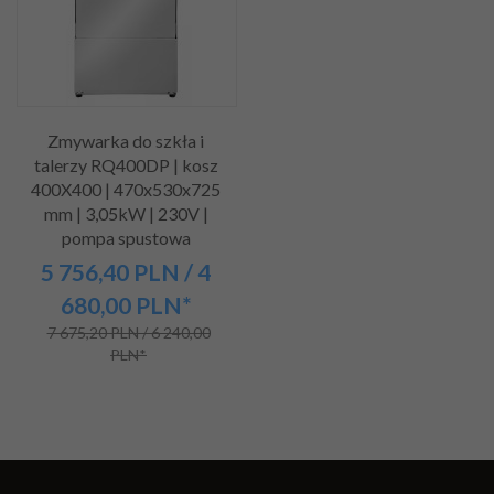
Zmywarka do szkła i
talerzy RQ400DP | kosz
400X400 | 470x530x725
mm | 3,05kW | 230V |
pompa spustowa
5 756,
40
PLN
/ 4
680,00
PLN*
7 675,20 PLN / 6 240,00
PLN*