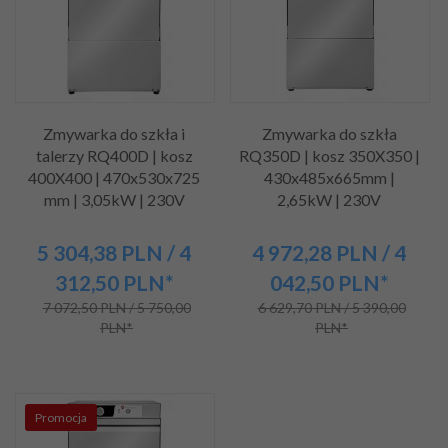
Zmywarka do szkła i
Zmywarka do szkła
talerzy RQ400D | kosz
RQ350D | kosz 350X350 |
400X400 | 470x530x725
430x485x665mm |
mm | 3,05kW | 230V
2,65kW | 230V
5 304,
38
PLN
/ 4
4 972,
28
PLN
/ 4
312,50
PLN*
042,50
PLN*
7 072,50 PLN / 5 750,00
6 629,70 PLN / 5 390,00
PLN*
PLN*
Promocja