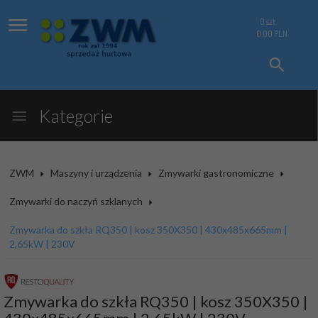
0
szt.
0.00
PLN
Kategorie
ZWM
Maszyny i urządzenia
Zmywarki gastronomiczne
Zmywarki do naczyń szklanych
Zmywarka do szkła RQ350 | kosz 350X350 | 430x485x665mm |
2,65kW | 230V
Zmywarka do szkła RQ350 | kosz 350X350 |