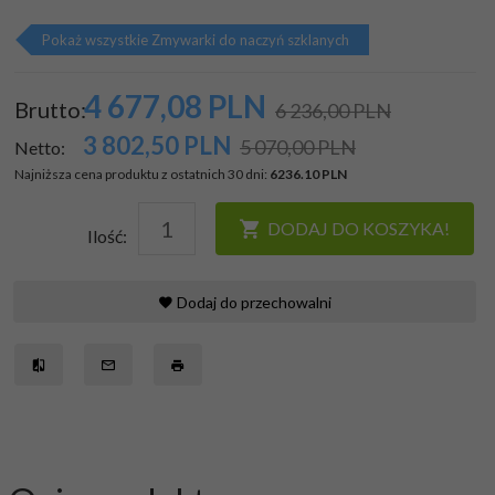
Pokaż wszystkie Zmywarki do naczyń szklanych
4 677,
08
PLN
Brutto:
6 236,00 PLN
3 802,50
PLN
5 070,00 PLN
Netto:
Najniższa cena produktu z ostatnich 30 dni:
6236.10 PLN
DODAJ DO KOSZYKA!
Ilość:
Dodaj do przechowalni