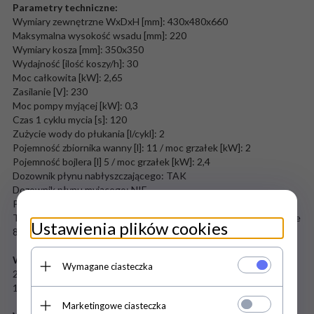
Parametry techniczne:
Wymiary zewnętrzne WxDxH [mm]: 430x480x660
Maksymalna wysokość wsadu [mm]: 220
Wymiary kosza [mm]: 350x350
Wydajność [ilość koszy/h]: 30
Moc całkowita [kW]: 2,65
Zasilanie [V]: 230
Moc pompy myjącej [kW]: 0,3
Czas 1 cyklu mycia [s]: 120
Zużycie wody do płukania [l/cykl]: 2
Pojemność zbiornika wanny [l]: 11 / moc grzałek [kW]: 2
Pojemność bojlera [l] 5 / moc grzałek [kW]: 2,4
Dozownik płynu nabłyszczającego: TAK
Dozownik płynu myjącego: NIE
Pompa spustowa: NIE
o
Temperatury kontrolowane termostatem: mycie 60
C, wyparzanie
Ustawienia plików cookies
o
85
C
Wyposażenie:
Wymagane ciasteczka
2 kosze myjące [mm]: 350x350
1 pojemnik na sztućce
Marketingowe ciasteczka