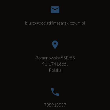
biuro@dodatkimasarskiezwm.pl
Romanowska 55E/55
91-174
Łódź
,
Polska
785913537