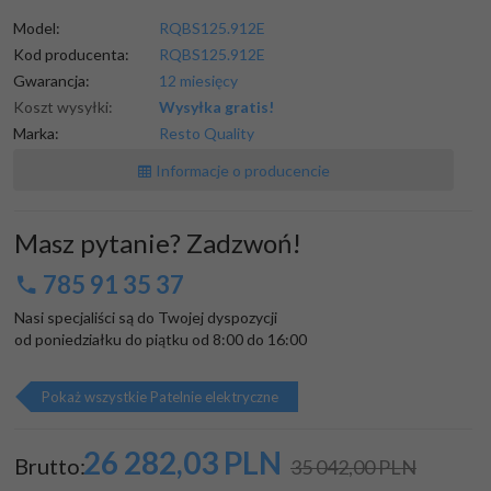
Model:
RQBS125.912E
Kod producenta:
RQBS125.912E
Gwarancja:
12 miesięcy
Koszt wysyłki:
Wysyłka gratis!
Marka:
Resto Quality
Informacje o producencie
Masz pytanie? Zadzwoń!
785 91 35 37
Nasi specjaliści są do Twojej dyspozycji

od poniedziałku do piątku od 8:00 do 16:00
Pokaż wszystkie Patelnie elektryczne
26 282,
03
PLN
Brutto:
35 042,00 PLN