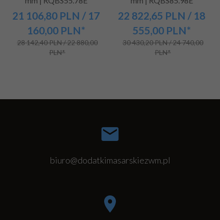
mm | RQBS55.78E
mm | RQBS85.98E
21 106,
80
PLN
/ 17
22 822,
65
PLN
/ 18
160,00
PLN*
555,00
PLN*
28 142,40 PLN / 22 880,00
30 430,20 PLN / 24 740,00
PLN*
PLN*
biuro@dodatkimasarskiezwm.pl