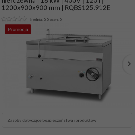
nierdzewna | 18 kW | 400V | 120 l |
1200x900x900 mm | RQBS125.912E
średnia:
0.0
ocen:
0
Promocja
Zasoby dotyczące bezpieczeństwa i produktów