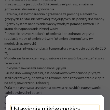
Przeznaczona jest do obróbki termicznej potraw, smażenia,
gotowania, duszenia i grillowania
Patelnia jest bezpośrednio ogrzewana za pomocą elementów
grzejnych ze stali nierdzewnej, znajdujących się poniżej dna wanny
Ręczny system napełniania wanny wodą za pomocą zaworu lub
kranu do napuszczania zimnej wody
Piezoelektryczne zapalanie płomienia kontrolnego, z ręczną
regulacją mocy, płomień główny i płomień ekonomiczny (w
modelach gazowych)
Precyzyjna i płynna regulacja temperatury w zakresie od 50 do 250
°C
Modele zasilane gazem wyposażone są w zawór bezpieczeństwa z
termoparą
Pokrywa z zawiasami samobalansującymi
Grube dno wanny patelni jest dodatkowo wzmocnione płytą ze
stali nierdzewnej, pozwala na równomierne rozprowadzanie ciepła
na całej powierzchni roboczej
Duża moc grzewcza urządzenia pozwala na szybkie nagrzewanie
całej powierzchni patelni
Ręczny mechanizm przechyłu za pomocą koła pokrętnego z
uchwytem, ułatwia czyszczenie wanny i trudniej dostępnych
Ustawienia plików cookies
miejsc