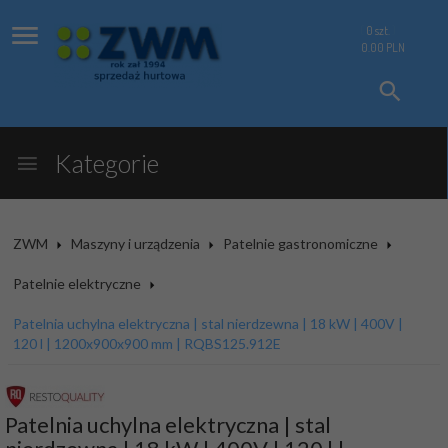
0
szt.
0.00
PLN
Kategorie
ZWM
Maszyny i urządzenia
Patelnie gastronomiczne
Patelnie elektryczne
Patelnia uchylna elektryczna | stal nierdzewna | 18 kW | 400V |
120 l | 1200x900x900 mm | RQBS125.912E
Patelnia uchylna elektryczna | stal