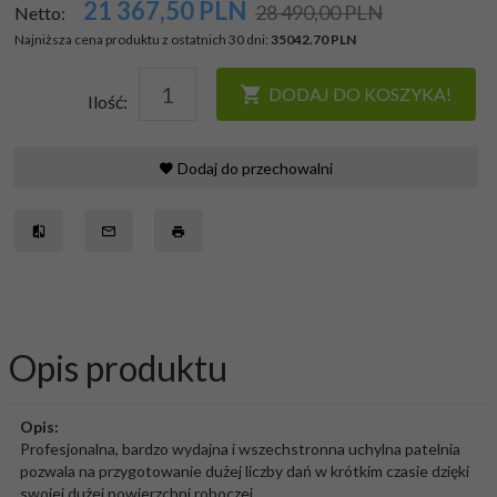
21 367,50
PLN
28 490,00 PLN
Netto:
Najniższa cena produktu z ostatnich 30 dni:
35042.70 PLN
DODAJ DO KOSZYKA!
Ilość:
Dodaj do przechowalni
Opis produktu
Opis:
Profesjonalna, bardzo wydajna i wszechstronna uchylna patelnia
pozwala na przygotowanie dużej liczby dań w krótkim czasie dzięki
swojej dużej powierzchni roboczej