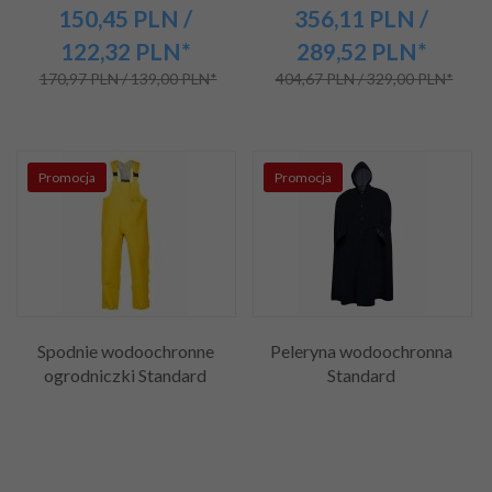
150,
45
PLN
/
356,
11
PLN
/
122,32
PLN*
289,52
PLN*
170,97 PLN / 139,00 PLN*
404,67 PLN / 329,00 PLN*
Promocja
Promocja
Spodnie wodoochronne
Peleryna wodoochronna
ogrodniczki Standard
Standard