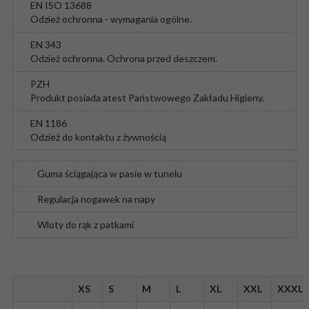
EN ISO 13688
Odzież ochronna - wymagania ogólne.
EN 343
Odzież ochronna. Ochrona przed deszczem.
PZH
Produkt posiada atest Państwowego Zakładu Higieny.
EN 1186
Odzież do kontaktu z żywnością
Guma ściągająca w pasie w tunelu
Regulacja nogawek na napy
Wloty do rąk z patkami
XS
S
M
L
XL
XXL
XXXL