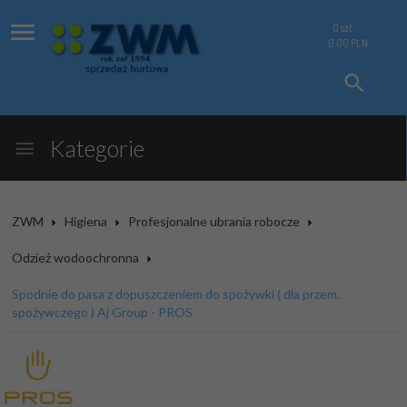
0
szt.
0.00
PLN
Kategorie
ZWM
Higiena
Profesjonalne ubrania robocze
Odzież wodoochronna
Spodnie do pasa z dopuszczeniem do spożywki ( dla przem.
spożywczego ) Aj Group - PROS