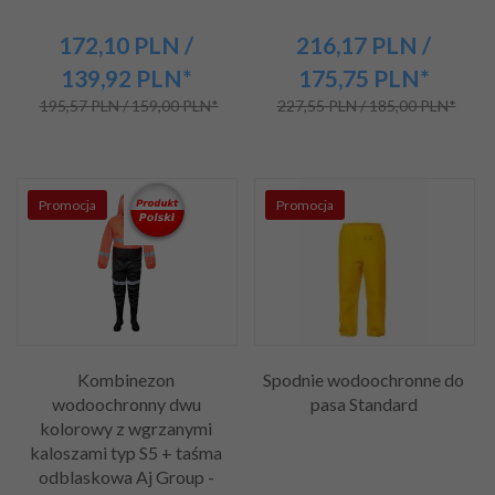
172,
10
PLN
/
216,
17
PLN
/
139,92
PLN*
175,75
PLN*
195,57 PLN / 159,00 PLN*
227,55 PLN / 185,00 PLN*
Promocja
Promocja
Kombinezon
Spodnie wodoochronne do
wodoochronny dwu
pasa Standard
kolorowy z wgrzanymi
kaloszami typ S5 + taśma
odblaskowa Aj Group -