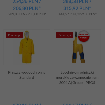
254,
36
PLN
/
388,
58
PLN
/
206,80
PLN*
315,92
PLN*
289,05 PLN / 235,00 PLN*
441,57 PLN / 359,00 PLN*
Promocja
Promocja
Płaszcz wodoochronny
Spodnie ogrodniczki
Standard
morskie ze wzmocnieniem
3004 Aj Group - PROS