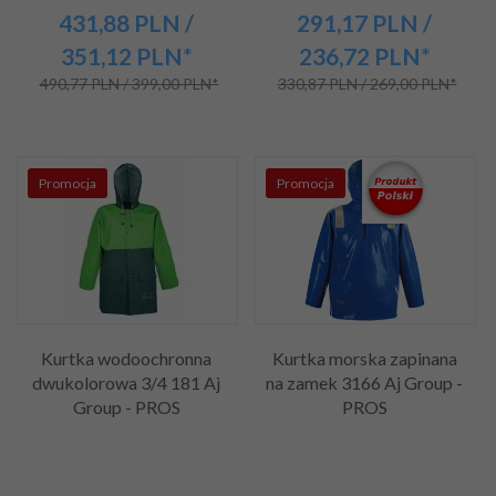
431,
88
PLN
/
291,
17
PLN
/
351,12
PLN*
236,72
PLN*
490,77 PLN / 399,00 PLN*
330,87 PLN / 269,00 PLN*
Promocja
Promocja
Kurtka wodoochronna
Kurtka morska zapinana
dwukolorowa 3/4 181 Aj
na zamek 3166 Aj Group -
Group - PROS
PROS