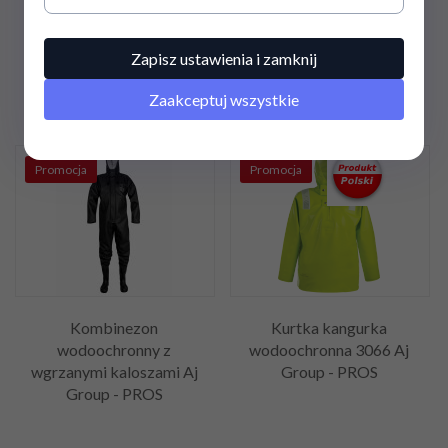
182,
93
PLN
/
345,
29
PLN
/
148,72
PLN*
280,72
PLN*
Zapisz ustawienia i zamknij
207,87 PLN / 169,00 PLN*
392,37 PLN / 319,00 PLN*
Zaakceptuj wszystkie
Promocja
Promocja
Kombinezon
Kurtka kangurka
wodoochronny z
wodoochronna 3066 Aj
wgrzanymi kaloszami Aj
Group - PROS
Group - PROS