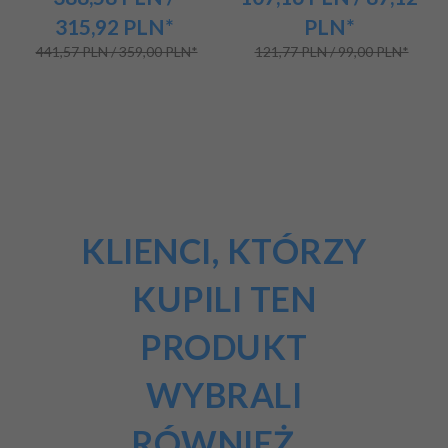
315,92
PLN*
PLN*
441,57 PLN / 359,00 PLN*
121,77 PLN / 99,00 PLN*
KLIENCI, KTÓRZY
KUPILI TEN
PRODUKT
WYBRALI
RÓWNIEŻ...