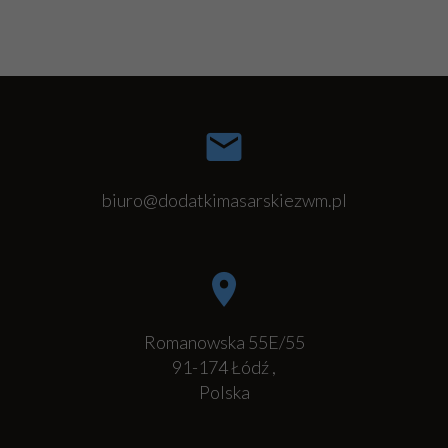
biuro@dodatkimasarskiezwm.pl
Romanowska 55E/55
91-174
Łódź
,
Polska