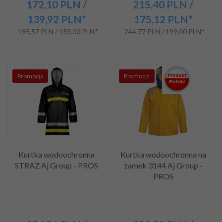
172,
10
PLN
/
215,
40
PLN
/
139,92
PLN*
175,12
PLN*
195,57 PLN / 159,00 PLN*
244,77 PLN / 199,00 PLN*
Promocja
Promocja
Kurtka wodoochronna
Kurtka wodoochronna na
STRAZ Aj Group - PROS
zamek 3144 Aj Group -
PROS