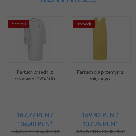
Promocja
Promocja
Fartuch przedni z
Fartuch dla przemysłu
rękawami 120/100
mięsnego
167,
77
PLN
/
169,
43
PLN
/
136,40
PLN*
137,75
PLN*
190,65 PLN / 155,00 PLN*
178,35 PLN / 145,00 PLN*