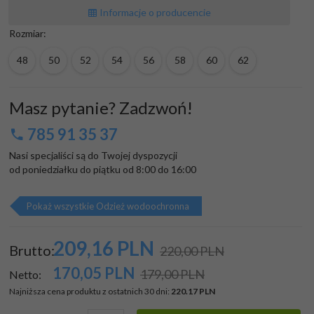
Informacje o producencie
Rozmiar:
48
50
52
54
56
58
60
62
Masz pytanie? Zadzwoń!
785 91 35 37
Nasi specjaliści są do Twojej dyspozycji

od poniedziałku do piątku od 8:00 do 16:00
Pokaż wszystkie Odzież wodoochronna
209,
16
PLN
Brutto:
220,00 PLN
170,05
PLN
179,00 PLN
Netto:
Najniższa cena produktu z ostatnich 30 dni:
220.17 PLN