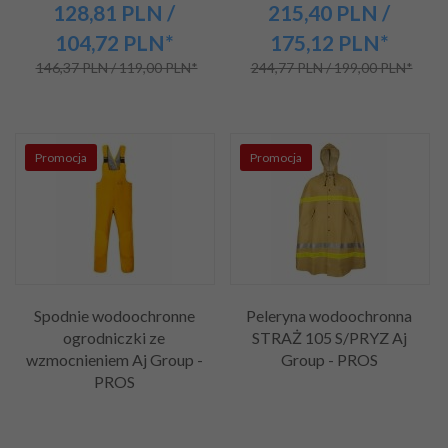
128,
81
PLN
/
215,
40
PLN
/
104,72
PLN*
175,12
PLN*
146,37 PLN / 119,00 PLN*
244,77 PLN / 199,00 PLN*
Promocja
Promocja
Spodnie wodoochronne
Peleryna wodoochronna
ogrodniczki ze
STRAŻ 105 S/PRYZ Aj
wzmocnieniem Aj Group -
Group - PROS
PROS