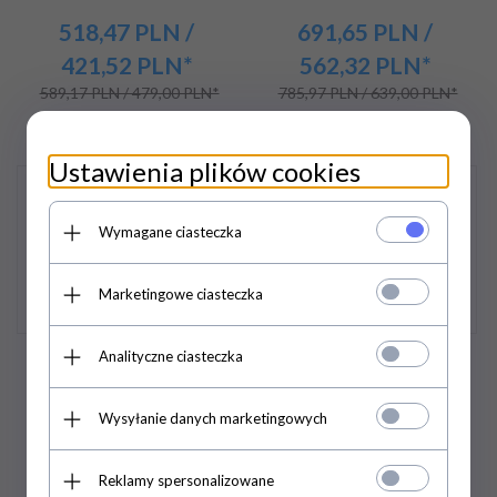
518,
47
PLN
/
691,
65
PLN
/
421,52
PLN*
562,32
PLN*
589,17 PLN / 479,00 PLN*
785,97 PLN / 639,00 PLN*
Ustawienia plików cookies
Promocja
Promocja
Wymagane ciasteczka
Marketingowe ciasteczka
Analityczne ciasteczka
Kurtka wodoochronna
Kombinezon
zapinana na zamek 3/4,
wodoochronny Standard
kurtka posiada kryte napy
Wysyłanie danych marketingowych
Aj Group - PROS
Reklamy spersonalizowane