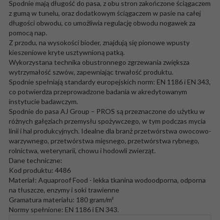
Spodnie mają długość do pasa, z obu stron zakończone ściągaczem
z gumą w tunelu, oraz dodatkowym ściągaczem w pasie na całej
długości obwodu, co umożliwia regulację obwodu nogawek za
pomocą nap.
Z przodu, na wysokości bioder, znajdują się pionowe wpusty
kieszeniowe kryte usztywnioną patką.
Wykorzystana technika obustronnego zgrzewania zwiększa
wytrzymałość szwów, zapewniając trwałość produktu.
Spodnie spełniają standardy europejskich norm: EN 1186 i EN 343,
co potwierdza przeprowadzone badania w akredytowanym
instytucie badawczym.
Spodnie do pasa AJ Group – PROS są przeznaczone do użytku w
różnych gałęziach przemysłu spożywczego, w tym podczas mycia
linii i hal produkcyjnych. Idealne dla branż przetwórstwa owocowo-
warzywnego, przetwórstwa mięsnego, przetwórstwa rybnego,
rolnictwa, weterynarii, chowu i hodowli zwierząt.
Dane techniczne:
Kod produktu: 4486
Materiał: Aquaproof Food - lekka tkanina wodoodporna, odporna
na tłuszcze, enzymy i soki trawienne
Gramatura materiału: 180 gram/m²
Normy spełnione: EN 1186 i EN 343.