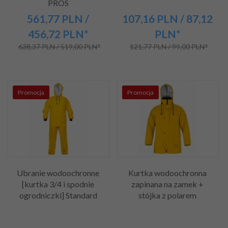
PROS
561,
77
PLN
/
107,
16
PLN
/ 87,12
456,72
PLN*
PLN*
638,37 PLN / 519,00 PLN*
121,77 PLN / 99,00 PLN*
Promocja
Promocja
Ubranie wodoochronne
Kurtka wodoochronna
[kurtka 3/4 i spodnie
zapinana na zamek +
ogrodniczki] Standard
stójka z polarem