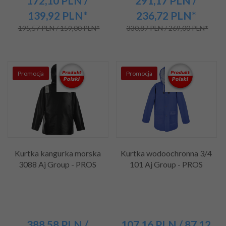
172,
10
PLN
/
291,
17
PLN
/
139,92
PLN*
236,72
PLN*
195,57 PLN / 159,00 PLN*
330,87 PLN / 269,00 PLN*
Promocja
Promocja
Kurtka kangurka morska
Kurtka wodoochronna 3/4
3088 Aj Group - PROS
101 Aj Group - PROS
388,
58
PLN
/
107,
16
PLN
/ 87,12