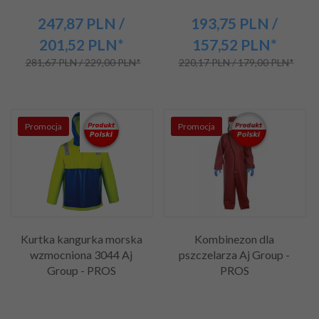
247,
87
PLN
/
193,
75
PLN
/
201,52
PLN*
157,52
PLN*
281,67 PLN / 229,00 PLN*
220,17 PLN / 179,00 PLN*
Promocja
Promocja
Kurtka kangurka morska
Kombinezon dla
wzmocniona 3044 Aj
pszczelarza Aj Group -
Group - PROS
PROS