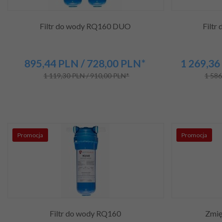
Filtr do wody RQ160 DUO
Filt
895,
44
PLN
/ 728,00
PLN*
1 269,
36
1 119,30 PLN / 910,00 PLN*
1 586
Promocja
Promocja
Filtr do wody RQ160
Zmię