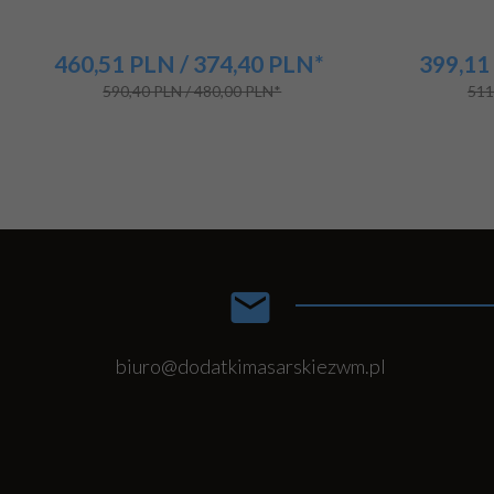
460,
51
PLN
/ 374,40
PLN*
399,
11
590,40 PLN / 480,00 PLN*
511
biuro@dodatkimasarskiezwm.pl