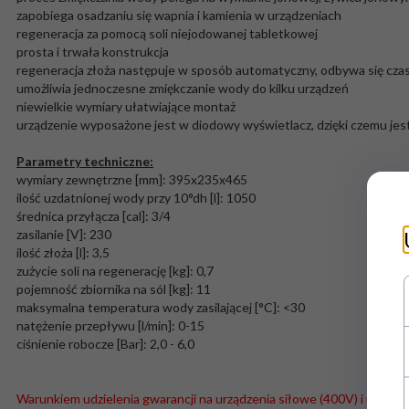
zapobiega osadzaniu się wapnia i kamienia w urządzeniach
regeneracja za pomocą soli niejodowanej tabletkowej
prosta i trwała konstrukcja
regeneracja złoża następuje w sposób automatyczny, odbywa się czas
umożliwia jednoczesne zmiękczanie wody do kilku urządzeń
niewielkie wymiary ułatwiające montaż
urządzenie wyposażone jest w diodowy wyświetlacz, dzięki czemu jes
Parametry techniczne:
wymiary zewnętrzne [mm]: 395x235x465
ilość uzdatnionej wody przy 10°dh [l]: 1050
średnica przyłącza [cal]: 3/4
zasilanie [V]: 230
ilość złoża [l]: 3,5
zużycie soli na regenerację [kg]: 0,7
pojemność zbiornika na sól [kg]: 11
maksymalna temperatura wody zasilającej [°C]: <30
natężenie przepływu [l/min]: 0-15
ciśnienie robocze [Bar]: 2,0 - 6,0
Warunkiem udzielenia gwarancji na urządzenia siłowe (400V) i urządze