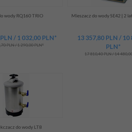
r do wody RQ160 TRIO
Mieszacz do wody SE42 | 2 la
PLN
/ 1 032,00
PLN*
13 357,
80
PLN
/ 10
,70 PLN / 1 290,00 PLN*
PLN*
17 810,40 PLN / 14 480,0
kczacz do wody LT8