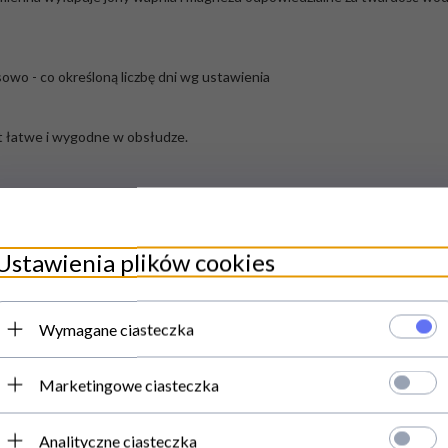
owo - co określoną liczbę dni wg ustawienia
t łatwe i wygodne w obsłudze.
Ustawienia plików cookies
Wymagane ciasteczka
Marketingowe ciasteczka
nia gazowe z oferty Resto Quality jest wypełniona i podpisana przez tec
Analityczne ciasteczka