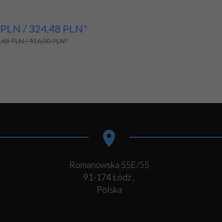
PLN
/ 324,48
PLN*
,68 PLN / 416,00 PLN*
Romanowska 55E/55
91-174
Łódź
,
Polska