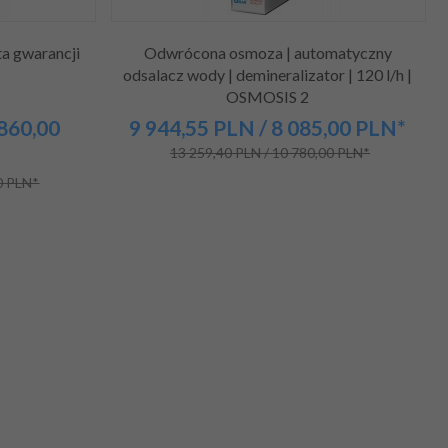
ta gwarancji
Odwrócona osmoza | automatyczny
odsalacz wody | demineralizator | 120 l/h |
OSMOSIS 2
 860,00
9 944,
55
PLN
/ 8 085,00
PLN*
13 259,40 PLN / 10 780,00 PLN*
0 PLN*