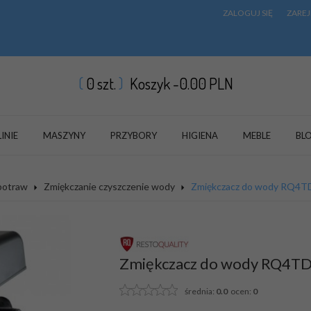
ZALOGUJ SIĘ
ZAREJ
0
szt.
Koszyk -
0.00
PLN
LINIE
MASZYNY
PRZYBORY
HIGIENA
MEBLE
BL
 potraw
Zmiękczanie czyszczenie wody
Zmiękczacz do wody RQ4T
Zmiękczacz do wody RQ4T
średnia:
0.0
ocen:
0