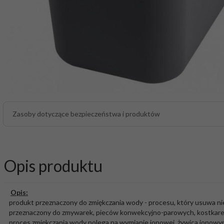
Zasoby dotyczące bezpieczeństwa i produktów
Opis produktu
Opis:
produkt przeznaczony do zmiękczania wody - procesu, który usuwa n
przeznaczony do zmywarek, pieców konwekcyjno-parowych, kostkarek
proces zmiękczania wody polega na wymianie jonowej, żywica jonowy