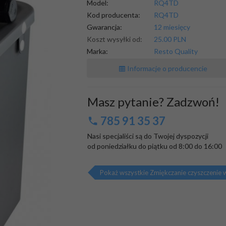
Model:
RQ4TD
Kod producenta:
RQ4TD
Gwarancja:
12 miesięcy
Koszt wysyłki od:
25.00 PLN
Marka:
Resto Quality
Informacje o producencie
Masz pytanie? Zadzwoń!
785 91 35 37
Nasi specjaliści są do Twojej dyspozycji

od poniedziałku do piątku od 8:00 do 16:00
Pokaż wszystkie Zmiękczanie czyszczenie