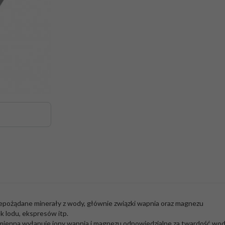
iepożądane minerały z wody, głównie związki wapnia oraz magnezu
 lodu, ekspresów itp.
mienna wyłapuje jony wapnia i magnezu odpowiedzialne za twardość wo