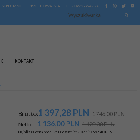
ESTRUJ MNIE
PRZECHOWALNIA
PORÓWNYWARKA
OG
KONTAKT
D
1 397,
28
PLN
Brutto:
1 746,00 PLN
D
1 136,00
PLN
1 420,00 PLN
Netto:
Najniższa cena produktu z ostatnich 30 dni:
1697.40 PLN