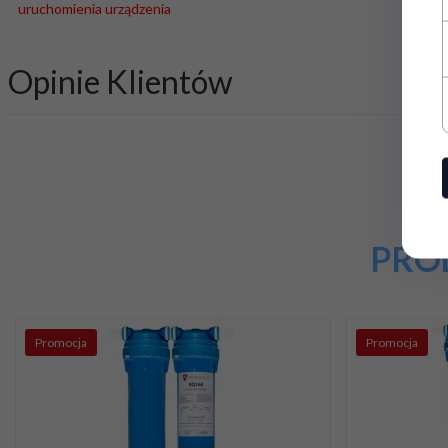
uruchomienia urządzenia
Opinie Klientów
PRO
Promocja
Promocja