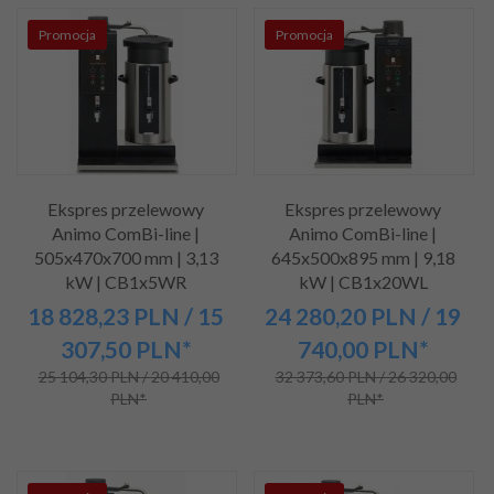
Promocja
Promocja
Ekspres przelewowy
Ekspres przelewowy
Animo ComBi-line |
Animo ComBi-line |
505x470x700 mm | 3,13
645x500x895 mm | 9,18
kW | CB1x5WR
kW | CB1x20WL
18 828,
23
PLN
/ 15
24 280,
20
PLN
/ 19
307,50
PLN*
740,00
PLN*
25 104,30 PLN / 20 410,00
32 373,60 PLN / 26 320,00
PLN*
PLN*