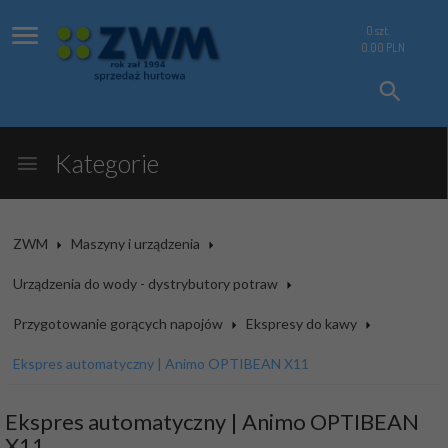
0
szt.
0.00
PLN
Kategorie
ZWM
Maszyny i urządzenia
Urządzenia do wody - dystrybutory potraw
Przygotowanie gorących napojów
Ekspresy do kawy
Ekspres automatyczny | Animo OPTIBEAN X11
Ekspres automatyczny | Animo OPTIBEAN
X11