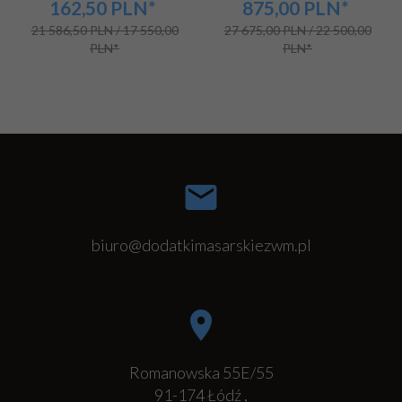
162,50
PLN*
875,00
PLN*
21 586,50 PLN / 17 550,00
27 675,00 PLN / 22 500,00
PLN*
PLN*
biuro@dodatkimasarskiezwm.pl
Romanowska 55E/55
91-174
Łódź
,