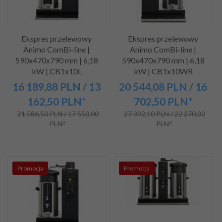
Ekspres przelewowy
Ekspres przelewowy
Animo ComBi-line |
Animo ComBi-line |
590x470x790 mm | 6,18
590x470x790 mm | 6,18
kW | CB1x10L
kW | CB1x10WR
16 189,
88
PLN
/ 13
20 544,
08
PLN
/ 16
162,50
PLN*
702,50
PLN*
21 586,50 PLN / 17 550,00
27 392,10 PLN / 22 270,00
PLN*
PLN*
Promocja
Promocja