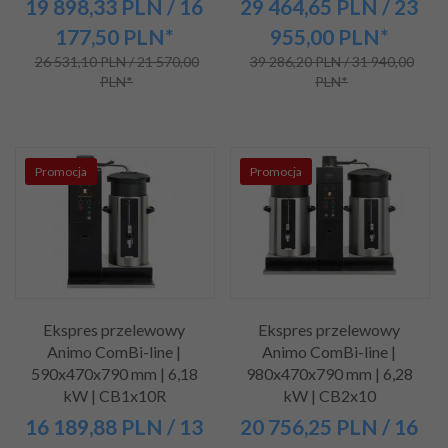
19 898,
33
PLN
/ 16
29 464,
65
PLN
/ 23
177,50
PLN*
955,00
PLN*
26 531,10 PLN / 21 570,00
39 286,20 PLN / 31 940,00
PLN*
PLN*
Promocja
Promocja
Ekspres przelewowy
Ekspres przelewowy
Animo ComBi-line |
Animo ComBi-line |
590x470x790 mm | 6,18
980x470x790 mm | 6,28
kW | CB1x10R
kW | CB2x10
16 189,
88
PLN
/ 13
20 756,
25
PLN
/ 16