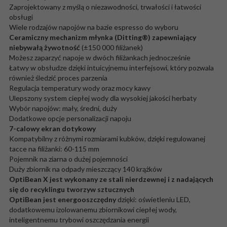
Zaprojektowany z myślą o niezawodności, trwałości i łatwości
obsługi
Wiele rodzajów napojów na bazie espresso do wyboru
Ceramiczny mechanizm młynka (Ditting®) zapewniający
niebywałą żywotność
(±150 000 filiżanek)
Możesz zaparzyć napoje w dwóch filiżankach jednocześnie
Łatwy w obsłudze dzięki intuicyjnemu interfejsowi, który pozwala
również śledzić proces parzenia
Regulacja temperatury wody oraz mocy kawy
Ulepszony system ciepłej wody dla wysokiej jakości herbaty
Wybór napojów: mały, średni, duży
Dodatkowe opcje personalizacji napoju
7-calowy ekran dotykowy
Kompatybilny z różnymi rozmiarami kubków, dzięki regulowanej
tacce na filiżanki: 60-115 mm
Pojemnik na ziarna o dużej pojemności
Duży zbiornik na odpady mieszczący 140 krążków
OptiBean X jest wykonany ze stali nierdzewnej i z nadających
się do recyklingu tworzyw sztucznych
OptiBean jest energooszczędny
dzięki: oświetleniu LED,
dodatkowemu izolowanemu zbiornikowi ciepłej wody,
inteligentnemu trybowi oszczędzania energii