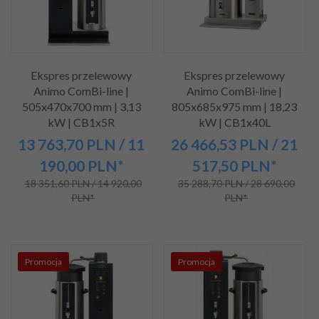
Ekspres przelewowy
Ekspres przelewowy
Animo ComBi-line |
Animo ComBi-line |
505x470x700 mm | 3,13
805x685x975 mm | 18,23
kW | CB1x5R
kW | CB1x40L
13 763,
70
PLN
/ 11
26 466,
53
PLN
/ 21
190,00
PLN*
517,50
PLN*
18 351,60 PLN / 14 920,00
35 288,70 PLN / 28 690,00
PLN*
PLN*
Promocja
Promocja