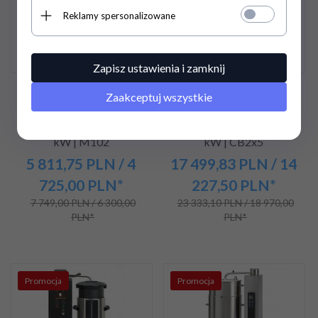
Reklamy spersonalizowane
Zapisz ustawienia i zamknij
Ekspres przelewowy
Ekspres przelewowy
Zaakceptuj wszystkie
Animo M-Line |
Animo ComBi-line |
420x380x460 mm | 3,5
815x470x700 mm | 3,13
kW | M102
kW | CB2x5
5 811,
75
PLN
/ 4
17 499,
83
PLN
/ 14
725,00
PLN*
227,50
PLN*
7 749,00 PLN / 6 300,00
23 333,10 PLN / 18 970,00
PLN*
PLN*
Promocja
Promocja