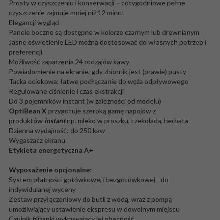
Prosty w czyszczeniu i konserwacji – cotygodniowe pełne
czyszczenie zajmuje mniej niż 12 minut
Elegancji wygląd
Panele boczne są dostępne w kolorze czarnym lub drewnianym
Jasne oświetlenie LED można dostosować do własnych potrzeb i
preferencji
Możliwość zaparzenia 24 rodzajów kawy
Powiadomienie na ekranie, gdy zbiornik jest (prawie) pusty
Tacka ociekowa: łatwe podłączanie do węża odpływowego
Regulowane ciśnienie i czas ekstrakcji
Do 3 pojemników instant (w zależności od modelu)
OptiBean X
przygotuje szeroką gamę napojów z
produktów
instant
np. mleko w proszku, czekolada, herbata
Dzienna wydajność: do 250 kaw
Wygaszacz ekranu
Etykieta energetyczna A+
Wyposażenie opcjonalne:
System płatności gotówkowej i bezgotówkowej - do
indywidulanej wyceny
Zestaw przyłączeniowy do butli z wodą, wraz z pompą
umożliwiający ustawienie ekspresu w dowolnym miejscu
Czujnik filiżanki wykrywający jej obecność