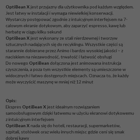
OptiBean X
jest przyjazny dla użytkownika pod każdym względem.
Jest łatwy w instalacji i wymaga niewielkiej konserwacji.
Wystarczy postępować zgodnie z intuicyjnym interfejsem na 7-
calowym ekranie dotykowym, aby zaparzyć espresso, kawę lub
herbatę w ciągu kilku sekund
OptiBean X
jest wykonany ze stali nierdzewnej i tworzyw
sztucznych nadających się do recyklingu. Wszystkie części są
starannie dobierane przez Animo i bardzo wysokiej jakości – z
naciskiem na niezawodność, trwałość i łatwość obsługi
Do nowego
OptiBean
dołączona jest animowana instrukcja
czyszczenia, a poza tym wszystkie elementy są umieszczone w
widocznych i łatwo dostępnych miejscach. Oznacza to, że każdy
może wyczyścić maszynę w mniej niż 12 minut
Opis:
Ekspres
OptiBean X
jest idealnym rozwiązaniem
samoobsługowym dzięki łatwemu w użyciu ekranowi dotykowemu
z intuicyjnym interfejsem
OptiBean X
nada się do hoteli, restauracji, supermarketów,
szpitali, stołówek oraz wielu innych miejsc gdzie ceni się smak
dobrej kawy