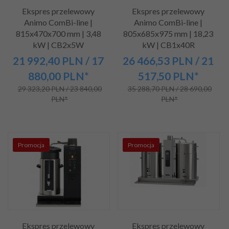
Ekspres przelewowy
Ekspres przelewowy
Animo ComBi-line |
Animo ComBi-line |
815x470x700 mm | 3,48
805x685x975 mm | 18,23
kW | CB2x5W
kW | CB1x40R
21 992,
40
PLN
/ 17
26 466,
53
PLN
/ 21
880,00
PLN*
517,50
PLN*
29 323,20 PLN / 23 840,00
35 288,70 PLN / 28 690,00
PLN*
PLN*
Promocja
Promocja
Ekspres przelewowy
Ekspres przelewowy