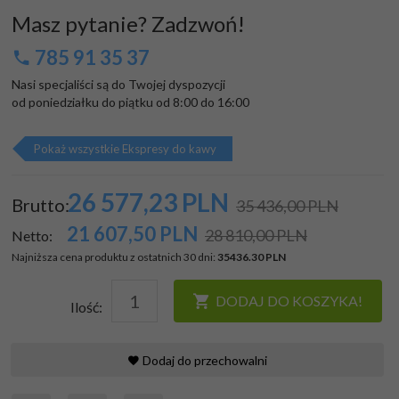
Masz pytanie? Zadzwoń!
785 91 35 37
Nasi specjaliści są do Twojej dyspozycji

od poniedziałku do piątku od 8:00 do 16:00
Pokaż wszystkie Ekspresy do kawy
26 577,
23
PLN
Brutto:
35 436,00 PLN
21 607,50
PLN
28 810,00 PLN
Netto:
Najniższa cena produktu z ostatnich 30 dni:
35436.30 PLN
DODAJ DO KOSZYKA!
Ilość:
Dodaj do przechowalni