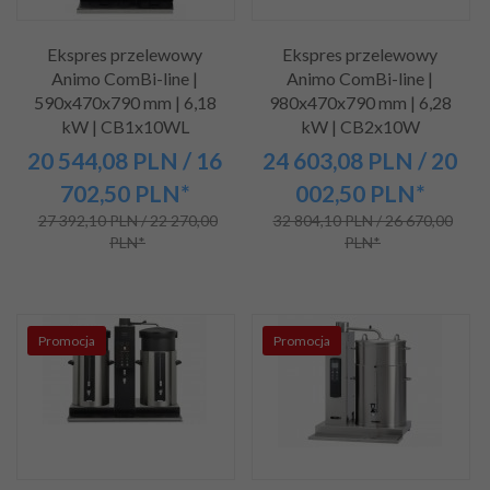
Ekspres przelewowy
Ekspres przelewowy
Animo ComBi-line |
Animo ComBi-line |
590x470x790 mm | 6,18
980x470x790 mm | 6,28
kW | CB1x10WL
kW | CB2x10W
20 544,
08
PLN
/ 16
24 603,
08
PLN
/ 20
702,50
PLN*
002,50
PLN*
27 392,10 PLN / 22 270,00
32 804,10 PLN / 26 670,00
PLN*
PLN*
Promocja
Promocja