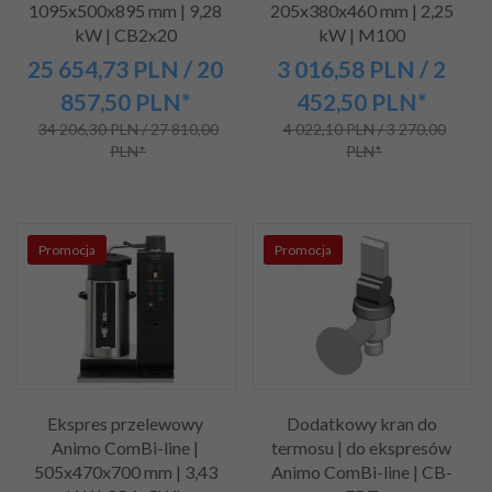
1095x500x895 mm | 9,28
205x380x460 mm | 2,25
kW | CB2x20
kW | M100
25 654,
73
PLN
/ 20
3 016,
58
PLN
/ 2
857,50
PLN*
452,50
PLN*
34 206,30 PLN / 27 810,00
4 022,10 PLN / 3 270,00
PLN*
PLN*
Promocja
Promocja
Ekspres przelewowy
Dodatkowy kran do
Animo ComBi-line |
termosu | do ekspresów
505x470x700 mm | 3,43
Animo ComBi-line | CB-