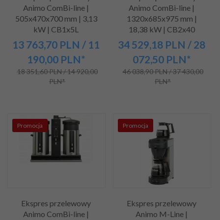
Animo ComBi-line |
Animo ComBi-line |
505x470x700 mm | 3,13
1320x685x975 mm |
kW | CB1x5L
18,38 kW | CB2x40
13 763,
70
PLN
/ 11
34 529,
18
PLN
/ 28
190,00
PLN*
072,50
PLN*
18 351,60 PLN / 14 920,00
46 038,90 PLN / 37 430,00
PLN*
PLN*
Promocja
Promocja
Ekspres przelewowy
Ekspres przelewowy
Animo ComBi-line |
Animo M-Line |