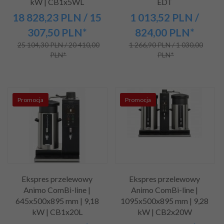
kW | CB1x5WL
EDT
18 828,
23
PLN
/ 15
1 013,
52
PLN
/
307,50
PLN*
824,00
PLN*
25 104,30 PLN / 20 410,00
1 266,90 PLN / 1 030,00
PLN*
PLN*
Promocja
Promocja
Ekspres przelewowy
Ekspres przelewowy
Animo ComBi-line |
Animo ComBi-line |
645x500x895 mm | 9,18
1095x500x895 mm | 9,28
kW | CB1x20L
kW | CB2x20W