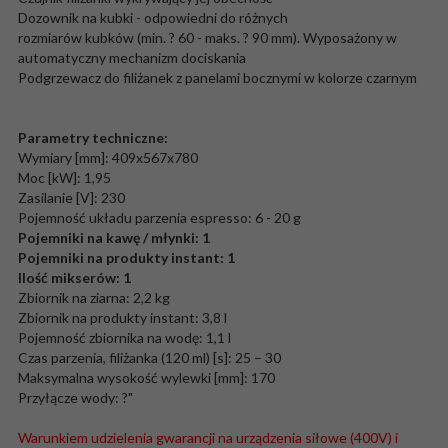
Dozownik na kubki - odpowiedni do różnych
rozmiarów kubków (min. ? 60 - maks. ? 90 mm). Wyposażony w
automatyczny mechanizm dociskania
Podgrzewacz do filiżanek z panelami bocznymi w kolorze czarnym
Parametry techniczne:
Wymiary [mm]: 409x567x780
Moc [kW]: 1,95
Zasilanie [V]: 230
Pojemność układu parzenia espresso: 6 - 20 g
Pojemniki na kawę / młynki: 1
Pojemniki na produkty instant: 1
Ilość mikserów: 1
Zbiornik na ziarna: 2,2 kg
Zbiornik na produkty instant: 3,8 l
Pojemność zbiornika na wodę: 1,1 l
Czas parzenia, filiżanka (120 ml) [s]: 25 – 30
Maksymalna wysokość wylewki [mm]: 170
Przyłącze wody: ?"
Warunkiem udzielenia gwarancji na urządzenia siłowe (400V) i