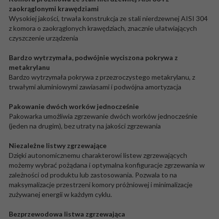
zaokrąglonymi krawędziami
Wysokiej jakości, trwała konstrukcja ze stali nierdzewnej AISI 304
z komora o zaokrąglonych krawędziach, znacznie ułatwiających
czyszczenie urządzenia
Bardzo wytrzymała, podwójnie wyciszona pokrywa z
metakrylanu
Bardzo wytrzymała pokrywa z przezroczystego metakrylanu, z
trwałymi aluminiowymi zawiasami i podwójna amortyzacja
Pakowanie dwóch worków jednocześnie
Pakowarka umożliwia zgrzewanie dwóch worków jednocześnie
(jeden na drugim), bez utraty na jakości zgrzewania
Niezależne listwy zgrzewające
Dzięki autonomicznemu charakterowi listew zgrzewających
możemy wybrać pożądana i optymalna konfiguracje zgrzewania w
zależności od produktu lub zastosowania. Pozwala to na
maksymalizacje przestrzeni komory próżniowej i minimalizacje
zużywanej energii w każdym cyklu.
Bezprzewodowa listwa zgrzewająca