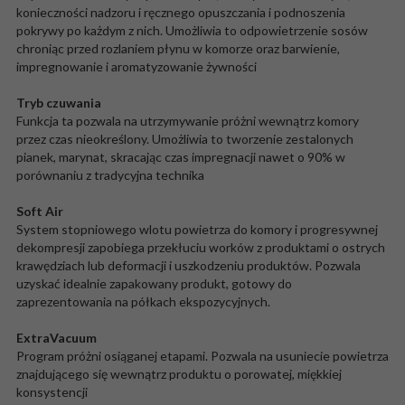
konieczności nadzoru i ręcznego opuszczania i podnoszenia
pokrywy po każdym z nich. Umożliwia to odpowietrzenie sosów
chroniąc przed rozlaniem płynu w komorze oraz barwienie,
impregnowanie i aromatyzowanie żywności
Tryb czuwania
Funkcja ta pozwala na utrzymywanie próżni wewnątrz komory
przez czas nieokreślony. Umożliwia to tworzenie zestalonych
pianek, marynat, skracając czas impregnacji nawet o 90% w
porównaniu z tradycyjna technika
Soft Air
System stopniowego wlotu powietrza do komory i progresywnej
dekompresji zapobiega przekłuciu worków z produktami o ostrych
krawędziach lub deformacji i uszkodzeniu produktów. Pozwala
uzyskać idealnie zapakowany produkt, gotowy do
zaprezentowania na półkach ekspozycyjnych.
ExtraVacuum
Program próżni osiąganej etapami. Pozwala na usuniecie powietrza
znajdującego się wewnątrz produktu o porowatej, miękkiej
konsystencji