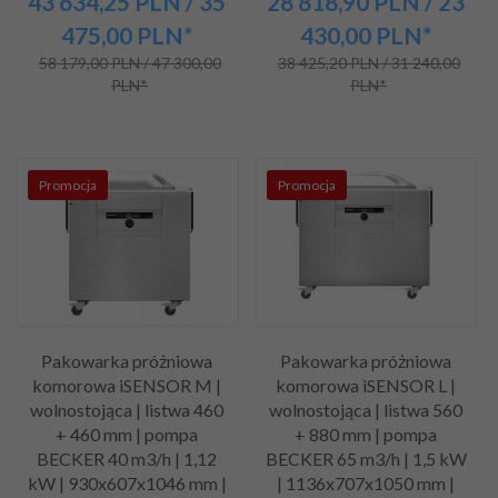
43 634,
25
PLN
/ 35
28 818,
90
PLN
/ 23
475,00
PLN*
430,00
PLN*
58 179,00 PLN / 47 300,00
38 425,20 PLN / 31 240,00
PLN*
PLN*
Promocja
Promocja
Pakowarka próżniowa
Pakowarka próżniowa
komorowa iSENSOR M |
komorowa iSENSOR L |
wolnostojąca | listwa 460
wolnostojąca | listwa 560
+ 460 mm | pompa
+ 880 mm | pompa
BECKER 40 m3/h | 1,12
BECKER 65 m3/h | 1,5 kW
kW | 930x607x1046 mm |
| 1136x707x1050 mm |