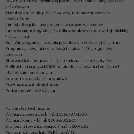
MCV
(system wielocyklowej próżni) Powtarzanie kolejnych cykli
próżniowych
Standby
utrzymuje próżnie wewnątrz komory przez czas
nieokreślony
Funkcja Stop
blokada procentowa próżni w komorze
ExtraVacuum
program próżni dla produktów o porowatej, miękkiej
konsystencji
Soft Air
program pakowania produktów o delikatnej strukturze
Programy pakowania - możliwości zapisania 10 programów
ręcznych
Bluetooth
do połączenia się z termiczna drukarką etykiet
Aplikacja sterująca iOS/Android
do drukowania termicznych
etykiet samoprzylepnych
Zewnętrzne przyłącze próżniowe
Przyłącze gazu obojętnego
Podwójny zgrzew 2 x 3 mm
Parametry techniczne:
Wymiary zewnętrzne [mm]: 1136x707x1050
Wymiary komory [mm]: 1000x600x200
Długość listwy zgrzewającej [mm]: 560 + 560
Pompa próżniowa BECKER [m3/h]: 65