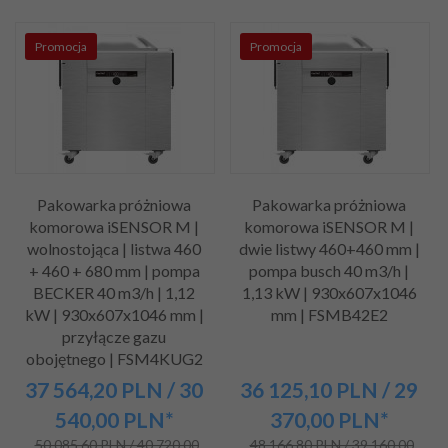
Promocja
Promocja
Pakowarka próżniowa
Pakowarka próżniowa
komorowa iSENSOR M |
komorowa iSENSOR M |
wolnostojąca | listwa 460
dwie listwy 460+460 mm |
+ 460 + 680 mm | pompa
pompa busch 40 m3/h |
BECKER 40 m3/h | 1,12
1,13 kW | 930x607x1046
kW | 930x607x1046 mm |
mm | FSMB42E2
przyłącze gazu
obojętnego | FSM4KUG2
37 564,
20
PLN
/ 30
36 125,
10
PLN
/ 29
540,00
PLN*
370,00
PLN*
50 085,60 PLN / 40 720,00
48 166,80 PLN / 39 160,00