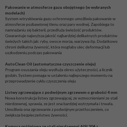
Pakowanie w atmosferze gazu obojętnego (w wybranych
modelach)
System wtryskiwania gazu ochronnego umożliwia pakowanie w
atmosferze pozbawionej tlenu oraz pary wodnej. Zapobiega to
namnażaniu się bakterii, przedłuża świeżość produktów.
Gwarantuje najwyższa jakość najbardziej delikatnych produktów
świeżych takich jak: ryby, owoce morza, warzywa itp. Dodatkowo
chroni delikatna żywność, która mogłaby ulec deformacji lub
uszkodzeniu podczas pakowania
AutoClean Oil (automatyczne czyszczenie oleju)
Program osuszania oleju wydłuża okres użyteczności, a licznik
godzin. System pomaga w ustaleniu najlepszego momentu na
przeprowadzenie cyklu czyszczenia oleju
Listwy zgrzewające z podwójnym zgrzewem o grubości 4 mm
Nowa konstrukcja listwy zgrzewającej, ze wzmocnieniami ze stali
nierdzewnej, sprawia, ze jest ona bardziej wytrzymała i trwała.
Umożliwia ona zgrzewanie z podwójnym przetłoczeniem, co
zwiększa bezpieczeństwo żywności.
Komora próżniowa ze stali nierdzewnej AISI 304 z