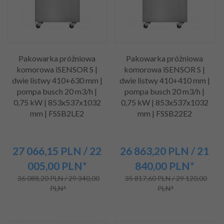
Pakowarka próżniowa
Pakowarka próżniowa
komorowa iSENSOR S |
komorowa iSENSOR S |
dwie listwy 410+630 mm |
dwie listwy 410+410 mm |
pompa busch 20 m3/h |
pompa busch 20 m3/h |
0,75 kW | 853x537x1032
0,75 kW | 853x537x1032
mm | FSSB2LE2
mm | FSSB22E2
27 066,
15
PLN
/ 22
26 863,
20
PLN
/ 21
005,00
PLN*
840,00
PLN*
36 088,20 PLN / 29 340,00
35 817,60 PLN / 29 120,00
PLN*
PLN*