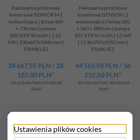
Pakowarka próżniowa
Pakowarka próżniowa
komorowa iSENSOR M |
komorowa iSENSOR L |
wolnostojąca | listwa 460
wolnostojąca | listwa 560
+ 730 mm | pompa
+ 560 + 880 mm | pompa
BECKER 40 m3/h | 1,12
BECKER 65 m3/h | 1,5 kW
kW | 930x607x1046 mm |
| 1136x707x1050 mm |
FSM4KLE2
FIL6KUE2
34 667,
55
PLN
/ 28
44 565,
98
PLN
/ 36
185,00
PLN*
232,50
PLN*
46 223,40 PLN / 37 580,00
59 421,30 PLN / 48 310,00
PLN*
PLN*
Promocja
Promocja
Ustawienia plików cookies