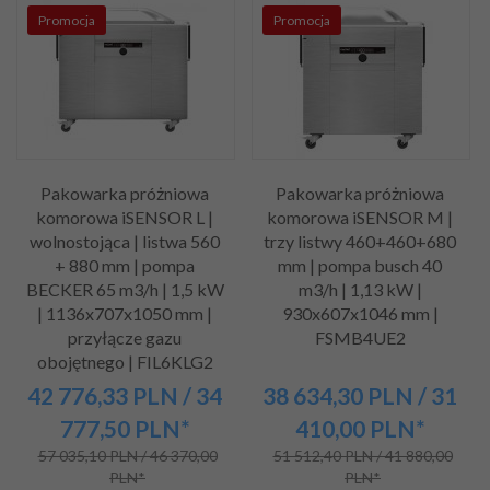
Promocja
Promocja
Pakowarka próżniowa
Pakowarka próżniowa
komorowa iSENSOR L |
komorowa iSENSOR M |
wolnostojąca | listwa 560
trzy listwy 460+460+680
+ 880 mm | pompa
mm | pompa busch 40
BECKER 65 m3/h | 1,5 kW
m3/h | 1,13 kW |
| 1136x707x1050 mm |
930x607x1046 mm |
przyłącze gazu
FSMB4UE2
obojętnego | FIL6KLG2
42 776,
33
PLN
/ 34
38 634,
30
PLN
/ 31
777,50
PLN*
410,00
PLN*
57 035,10 PLN / 46 370,00
51 512,40 PLN / 41 880,00
PLN*
PLN*