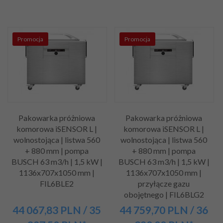
Promocja
Promocja
Pakowarka próżniowa
Pakowarka próżniowa
komorowa iSENSOR L |
komorowa iSENSOR L |
wolnostojąca | listwa 560
wolnostojąca | listwa 560
+ 880 mm | pompa
+ 880 mm | pompa
BUSCH 63 m3/h | 1,5 kW |
BUSCH 63 m3/h | 1,5 kW |
1136x707x1050 mm |
1136x707x1050 mm |
FIL6BLE2
przyłącze gazu
obojętnego | FIL6BLG2
44 067,
83
PLN
/ 35
44 759,
70
PLN
/ 36