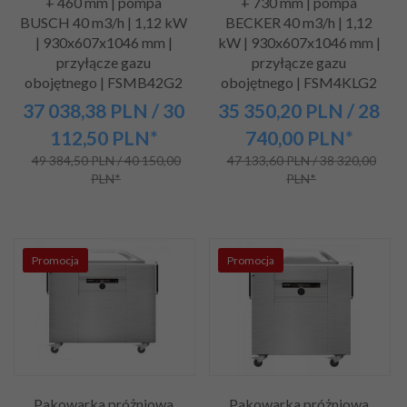
+ 460 mm | pompa
+ 730 mm | pompa
BUSCH 40 m3/h | 1,12 kW
BECKER 40 m3/h | 1,12
| 930x607x1046 mm |
kW | 930x607x1046 mm |
przyłącze gazu
przyłącze gazu
obojętnego | FSMB42G2
obojętnego | FSM4KLG2
37 038,
38
PLN
/ 30
35 350,
20
PLN
/ 28
112,50
PLN*
740,00
PLN*
49 384,50 PLN / 40 150,00
47 133,60 PLN / 38 320,00
PLN*
PLN*
Promocja
Promocja
Pakowarka próżniowa
Pakowarka próżniowa