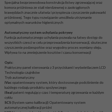
Specjalna bezprzewodowa konstrukcja listwy zgrzewającej oraz
komora próżniowa ze stali nierdzewnej o zaokrąglonych
krawędziach znacznie ułatwia i przyspiesza czyszczenie pakowarki
próżniowej. Tego typu rozwiązanie umożliwia utrzymanie
optymalnych warunków higienicznych
Automatyczny system uchylania pokrywy
Funkcja automatycznego uchylania pozwala na łatwy dostęp do
wszystkich czesci w celu przeprowadzenia konserwacji, skuteczne
czyszczenie podzespołów oraz wygodny proces wymiany oleju.
Wpływa to na zmniejszenie kosztów i czasu konserwacji
Opis:
Praktyczny panel sterowania z 3 przyciskami i wyświetlaczem LCD
Technologia czujników
Tryb automatyczny
iVac
opatentowany system, który dostosowuje podciśnienie do
każdego rodzaju produktu spożywczego
iSeal
patent regulujący czas i temperaturę zgrzewania w każdym
cyklu
SCS
(System samo kalibracji) Opatentowany system
automatycznej kalibracji próżni