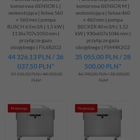
komorowa iSENSOR L |
komorowa iSENSOR M |
wolnostojąca | listwa 560
wolnostojąca | listwa 460
+ 560 mm | pompa
+ 460 mm | pompa
BUSCH 63 m3/h | 1,5 kW |
BECKER 40 m3/h | 1,12
1136x707x1050 mm |
kW | 930x607x1046 mm |
przyłącze gazu
przyłącze gazu
obojętnego | FIL6B2G2
obojętnego | FSM4K2G2
44 326,
13
PLN
/ 36
35 055,
00
PLN
/ 28
037,50
PLN*
500,00
PLN*
59 101,50 PLN / 48 050,00
46 740,00 PLN / 38 000,00
PLN*
PLN*
Promocja
Promocja