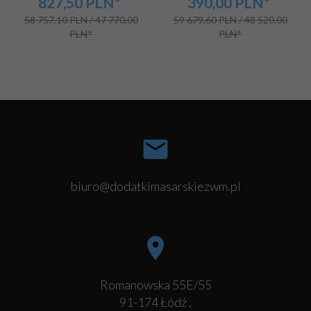
827,50
PLN*
390,00
PLN*
58 757,10 PLN / 47 770,00
59 679,60 PLN / 48 520,00
PLN*
PLN*
biuro@dodatkimasarskiezwm.pl
Romanowska 55E/55
91-174
Łódź
,