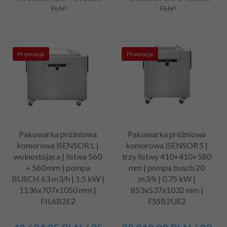
PLN*
PLN*
Promocja
Promocja
Pakowarka próżniowa
Pakowarka próżniowa
komorowa iSENSOR L |
komorowa iSENSOR S |
wolnostojąca | listwa 560
trzy listwy 410+410+580
+ 560 mm | pompa
mm | pompa busch 20
BUSCH 63 m3/h | 1,5 kW |
m3/h | 0,75 kW |
1136x707x1050 mm |
853x537x1032 mm |
FIL6B2E2
FSSB2UE2