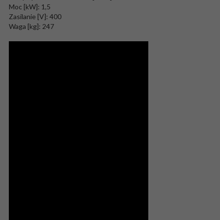
Moc [kW]: 1,5
Zasilanie [V]: 400
Waga [kg]: 247