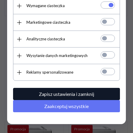
Wymagane ciasteczka
Marketingowe ciasteczka
Pakowarka próżniowa
Pakowarka próżniowa
komorowa iSENSOR M |
komorowa iSENSOR L |
dwie listwy 460+730 mm |
wolnostojąca | listwa 560
Analityczne ciasteczka
pompa busch 40 m3/h |
+ 560 mm | pompa
1,13 kW | 930x607x1046
BECKER 65 m3/h | 1,5 kW
Wysyłanie danych marketingowych
mm | FSMB4LE2
| 1136x707x1050 mm |
FIL6K2E2
Reklamy spersonalizowane
36 420,
30
PLN
/ 29
41 641,
65
PLN
/ 33
610,00
PLN*
855,00
PLN*
Zapisz ustawienia i zamknij
48 560,40 PLN / 39 480,00
55 522,20 PLN / 45 140,00
PLN*
PLN*
Zaakceptuj wszystkie
Promocja
Promocja