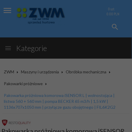
0
szt.
0.00
PLN
Kategorie
ZWM
Maszyny i urządzenia
Obróbka mechaniczna
Pakowarki próżniowe
Pakowarka próżniowa komorowa iSENSOR L | wolnostojąca |
listwa 560 + 560 mm | pompa BECKER 65 m3/h | 1,5 kW |
1136x707x1050 mm | przyłącze gazu obojętnego | FIL6K2G2
Pakowarka próżniowa komorowa iSENSOR