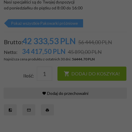
Nasi specjaliści są do Twojej dyspozycji

od poniedziałku do piątku od 8:00 do 16:00
Pokaż wszystkie Pakowarki próżniowe
42 333,
53
PLN
Brutto:
56 444,00 PLN
34 417,50
PLN
45 890,00 PLN
Netto:
Najniższa cena produktu z ostatnich 30 dni:
56444.70 PLN
DODAJ DO KOSZYKA!
Ilość:
Dodaj do przechowalni