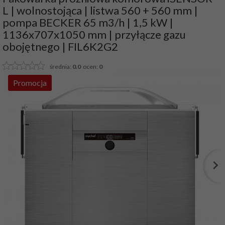
L | wolnostojąca | listwa 560 + 560 mm |
pompa BECKER 65 m3/h | 1,5 kW |
1136x707x1050 mm | przyłącze gazu
obojętnego | FIL6K2G2
średnia:
0.0
ocen:
0
Promocja