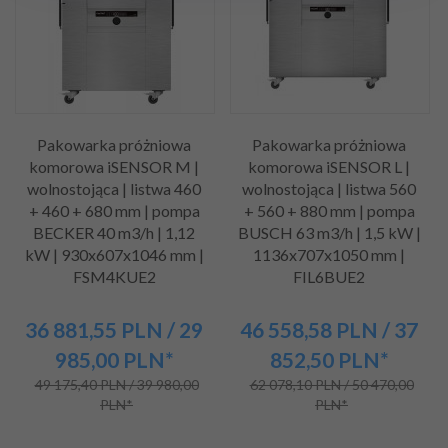
Pakowarka próżniowa
Pakowarka próżniowa
komorowa iSENSOR M |
komorowa iSENSOR L |
wolnostojąca | listwa 460
wolnostojąca | listwa 560
+ 460 + 680 mm | pompa
+ 560 + 880 mm | pompa
BECKER 40 m3/h | 1,12
BUSCH 63 m3/h | 1,5 kW |
kW | 930x607x1046 mm |
1136x707x1050 mm |
FSM4KUE2
FIL6BUE2
36 881,
55
PLN
/ 29
46 558,
58
PLN
/ 37
985,00
PLN*
852,50
PLN*
49 175,40 PLN / 39 980,00
62 078,10 PLN / 50 470,00
PLN*
PLN*