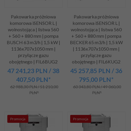
Pakowarka próżniowa
Pakowarka próżniowa
komorowa iSENSOR L |
komorowa iSENSOR L |
wolnostojąca | listwa 560
wolnostojąca | listwa 560
+ 560 + 880 mm | pompa
+ 560 + 880 mm | pompa
BUSCH 63 m3/h | 1,5 kW |
BECKER 65 m3/h | 1,5 kW
1136x707x1050 mm |
| 1136x707x1050 mm |
przyłącze gazu
przyłącze gazu
obojętnego | FIL6BUG2
obojętnego | FIL6KUG2
47 241,
23
PLN
/ 38
45 257,
85
PLN
/ 36
407,50
PLN*
795,00
PLN*
62 988,30 PLN / 51 210,00
60 343,80 PLN / 49 060,00
PLN*
PLN*
Promocja
Promocja