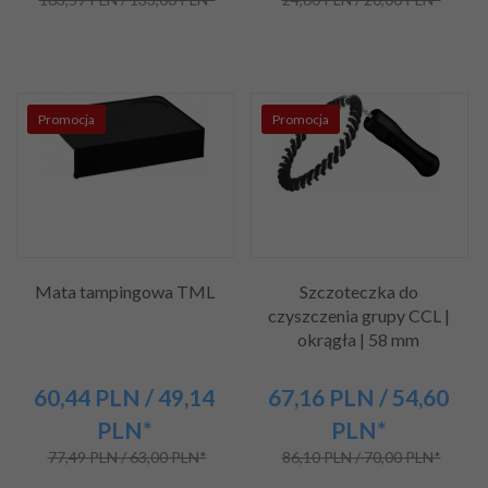
Promocja
Promocja
Mata tampingowa TML
Szczoteczka do
czyszczenia grupy CCL |
okrągła | 58 mm
60,
44
PLN
/ 49,14
67,
16
PLN
/ 54,60
PLN*
PLN*
77,49 PLN / 63,00 PLN*
86,10 PLN / 70,00 PLN*