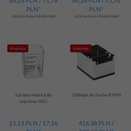
88,
26
PLN
/ 71,76
88,
26
PLN
/ 71,76
PLN*
PLN*
113,16 PLN / 92,00 PLN*
113,16 PLN / 92,00 PLN*
Promocja
Promocja
Szklana miarka do
Odbijak do fusów KMM
espresso XSG
21,
11
PLN
/ 17,16
416,
38
PLN
/