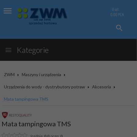
0
szt.
0.00
PLN
Kategorie
ZWM
Maszyny i urządzenia
Urządzenia do wody - dystrybutory potraw
Akcesoria
Mata tampingowa TMS
Mata tampingowa TMS
średnia:
0.0
ocen:
0