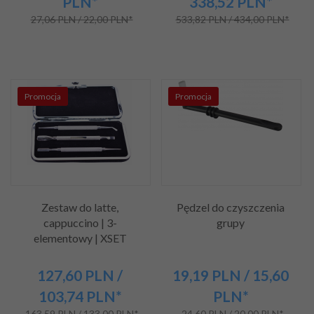
PLN*
338,52
PLN*
27,06 PLN / 22,00 PLN*
533,82 PLN / 434,00 PLN*
Promocja
Promocja
Zestaw do latte,
Pędzel do czyszczenia
cappuccino | 3-
grupy
elementowy | XSET
127,
60
PLN
/
19,
19
PLN
/ 15,60
103,74
PLN*
PLN*
163,59 PLN / 133,00 PLN*
24,60 PLN / 20,00 PLN*