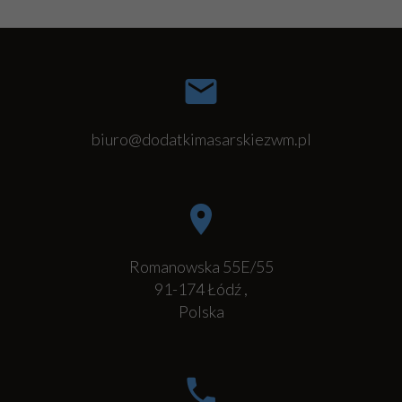
biuro@dodatkimasarskiezwm.pl
Romanowska 55E/55
91-174
Łódź
,
Polska