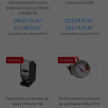
stal nierdzewna | czarna
czyszczenia CSB
drewniana rączka | 58 mm
| HEBBF58
149,
67
PLN
/
223,
54
PLN
/
121,68
PLN*
181,74
PLN*
191,88 PLN / 156,00 PLN*
286,59 PLN / 233,00 PLN*
Promocja
Promocja
Automatyczny tamper do
Profesjonalny termometr
kawy | Newton 58
do spieniania mleka XTH