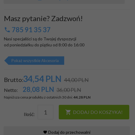
Masz pytanie? Zadzwoń!
785 91 35 37
Nasi specjaliści są do Twojej dyspozycji

od poniedziałku do piątku od 8:00 do 16:00
Pokaż wszystkie Akcesoria
34,
54
PLN
Brutto:
44,00 PLN
28,08
PLN
36,00 PLN
Netto:
Najniższa cena produktu z ostatnich 30 dni:
44.28 PLN
DODAJ DO KOSZYKA!
Ilość:
Dodaj do przechowalni