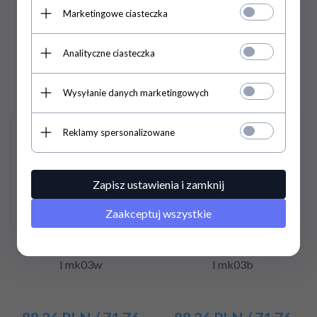
Marketingowe ciasteczka
113,
21
PLN
/ 92,04
40,
29
PLN
/ 32,76
PLN*
PLN*
Analityczne ciasteczka
145,14 PLN / 118,00 PLN*
51,66 PLN / 42,00 PLN*
Wysyłanie danych marketingowych
Reklamy spersonalizowane
Promocja
Promocja
Zapisz ustawienia i zamknij
Zaakceptuj wszystkie
Dzbanek do mleka 350 ml
Dzbanek do mleka 350 ml
I mk03w
I mk03b