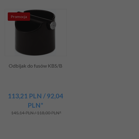
Promocja
Odbijak do fusów KBS/B
113,
21
PLN
/ 92,04
PLN*
145,14 PLN / 118,00 PLN*