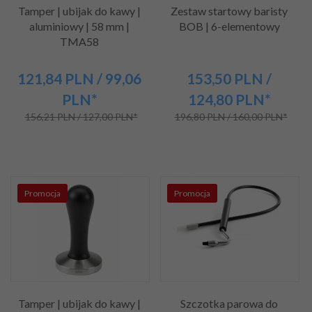
Tamper | ubijak do kawy |
Zestaw startowy baristy
aluminiowy | 58 mm |
BOB | 6-elementowy
TMA58
121,
84
PLN
/ 99,06
153,
50
PLN
/
PLN*
124,80
PLN*
156,21 PLN / 127,00 PLN*
196,80 PLN / 160,00 PLN*
Promocja
Promocja
Tamper | ubijak do kawy |
Szczotka parowa do