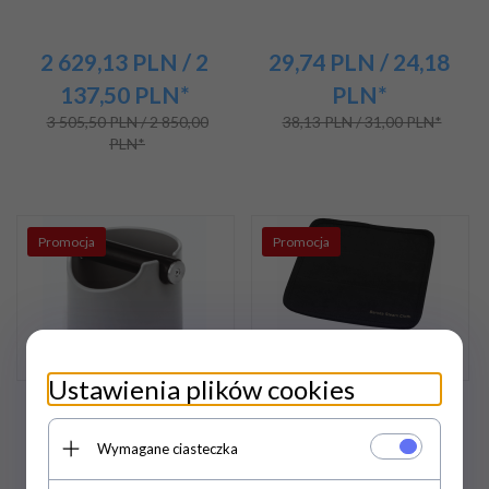
2 629,
13
PLN
/ 2
29,
74
PLN
/ 24,18
137,50
PLN*
PLN*
3 505,50 PLN / 2 850,00
38,13 PLN / 31,00 PLN*
PLN*
Promocja
Promocja
Ustawienia plików cookies
Odbijak do fusów KBS/G
Ściereczka do czyszczenia
dyszy parowej Barista |
Wymagane ciasteczka
200x200 mm | BSCB