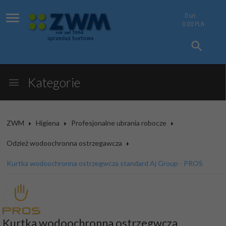
0
szt.
0.00
PLN
Kategorie
ZWM
Higiena
Profesjonalne ubrania robocze
Odzież wodoochronna ostrzegawcza
Kurtka wodoochronna ostrzegwcza standard Aj Group - PROS
Kurtka wodoochronna ostrzegwcza