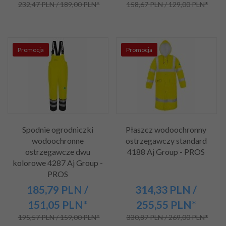
232,47 PLN / 189,00 PLN*
158,67 PLN / 129,00 PLN*
Promocja
Promocja
Spodnie ogrodniczki
Płaszcz wodoochronny
wodoochronne
ostrzegawczy standard
ostrzegawcze dwu
4188 Aj Group - PROS
kolorowe 4287 Aj Group -
PROS
185,
79
PLN
/
314,
33
PLN
/
151,05
PLN*
255,55
PLN*
195,57 PLN / 159,00 PLN*
330,87 PLN / 269,00 PLN*