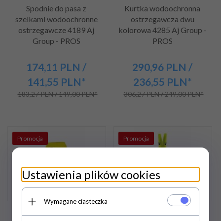
Spodnie do pasa z
Kurtka wodoochronna
szelkami wodoochronne
ostrzegawcza dwu
ostrzegawcze 4189 Aj
kolorowa 4285 Aj Group -
Group - PROS
PROS
174,
11
PLN
/
290,
96
PLN
/
141,55
PLN*
236,55
PLN*
183,27 PLN / 149,00 PLN*
306,27 PLN / 249,00 PLN*
Promocja
Promocja
Ustawienia plików cookies
Wymagane ciasteczka
Spodnie do pasa
Spodnie ogrodniczki