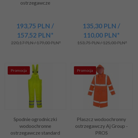
ostrzegawcze
193,
75
PLN
/
135,
30
PLN
/
157,52
PLN*
110,00
PLN*
220,17 PLN / 179,00 PLN*
153,75 PLN / 125,00 PLN*
Promocja
Promocja
Spodnie ogrodniczki
Płaszcz wodoochronny
wodoochronne
ostrzegawczy Aj Group -
ostrzegawcze standard
PROS