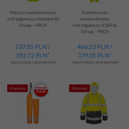
Płaszcz wodoochronny
Kombinezon
ostrzegawczy standard Aj
wodoochronny
Group - PROS
ostrzegawczy 4184 Aj
Group - PROS
237,
05
PLN
/
466,
23
PLN
/
192,72
PLN*
379,05
PLN*
269,37 PLN / 219,00 PLN*
490,77 PLN / 399,00 PLN*
Promocja
Promocja