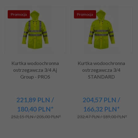
Promocja
Promocja
Kurtka wodoochronna
Kurtka wodoochronna
ostrzegawcza 3/4 Aj
ostrzegawcza 3/4
Group - PROS
STANDARD
221,
89
PLN
/
204,
57
PLN
/
180,40
PLN*
166,32
PLN*
252,15 PLN / 205,00 PLN*
232,47 PLN / 189,00 PLN*