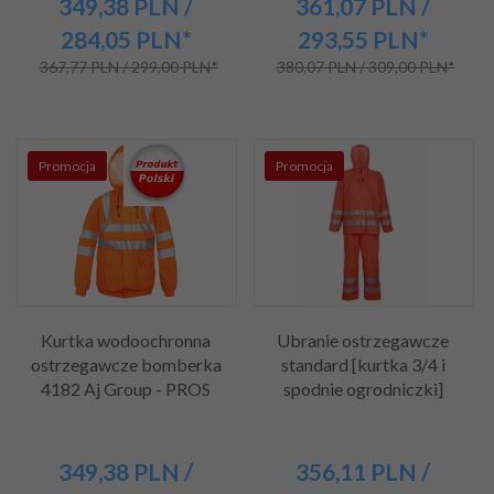
349,
38
PLN
/
361,
07
PLN
/
284,05
PLN*
293,55
PLN*
367,77 PLN / 299,00 PLN*
380,07 PLN / 309,00 PLN*
Promocja
Promocja
Kurtka wodoochronna
Ubranie ostrzegawcze
ostrzegawcze bomberka
standard [kurtka 3/4 i
4182 Aj Group - PROS
spodnie ogrodniczki]
349,
38
PLN
/
356,
11
PLN
/