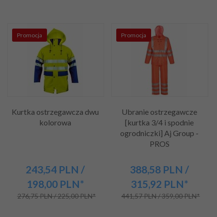
Promocja
Promocja
Kurtka ostrzegawcza dwu
Ubranie ostrzegawcze
kolorowa
[kurtka 3/4 i spodnie
ogrodniczki] Aj Group -
PROS
243,
54
PLN
/
388,
58
PLN
/
198,00
PLN*
315,92
PLN*
276,75 PLN / 225,00 PLN*
441,57 PLN / 359,00 PLN*