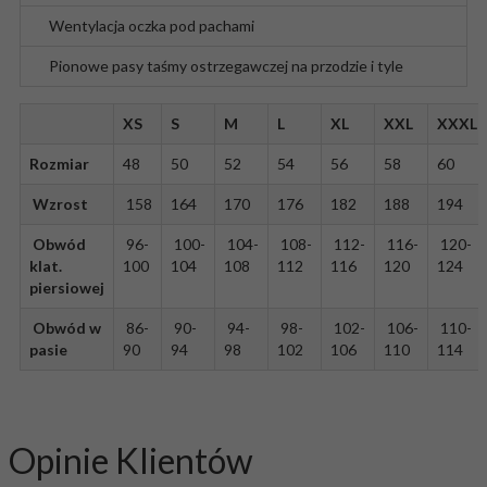
Wentylacja oczka pod pachami
Pionowe pasy taśmy ostrzegawczej na przodzie i tyle
XS
S
M
L
XL
XXL
XXXL
Rozmiar
48
50
52
54
56
58
60
Wzrost
158
164
170
176
182
188
194
Obwód
96-
100-
104-
108-
112-
116-
120-
klat.
100
104
108
112
116
120
124
piersiowej
Obwód w
86-
90-
94-
98-
102-
106-
110-
pasie
90
94
98
102
106
110
114
Opinie Klientów