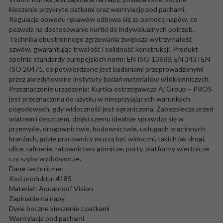
kieszenie przykryte patkami oraz wentylację pod pachami.
Regulacja obwodu rękawów odbywa się za pomocą napów, co
pozwala na dostosowanie kurtki do indywidualnych potrzeb.
Technika obustronnego zgrzewania zwiększa wytrzymałość
szwów, gwarantując trwałość i solidność konstrukcji. Produkt
spełnia standardy europejskich norm: EN ISO 13688, EN 343 i EN
ISO 20471, co potwierdzone jest badaniami przeprowadzonymi
przez akredytowane instytuty badań materiałów włókienniczych.
Przeznaczenie urządzenia: Kurtka ostrzegawcza Aj Group – PROS
jest przeznaczona do użytku w niesprzyjających warunkach
pogodowych, gdy widoczność jest ograniczona. Zabezpiecza przed
wiatrem i deszczem, dzięki czemu idealnie sprawdza się w
przemyśle, drogownictwie, budownictwie, usługach oraz innych
branżach, gdzie pracownicy muszą być widoczni, takich jak drogi,
ulice, rafinerie, ratownictwo górnicze, porty, platformy wiertnicze
czy szyby wydobywcze.
Dane techniczne:
Kod produktu: 4185
Materiał: Aquaproof Vision
Zapinanie na napy
Dwie boczne kieszenie z patkami
Wentylacja pod pachami