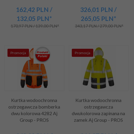
162,
42
PLN
/
326,
01
PLN
/
132,05
PLN*
265,05
PLN*
170,97 PLN / 139,00 PLN*
343,17 PLN / 279,00 PLN*
Promocja
Promocja
Kurtka wodoochronna
Kurtka wodoochronna
ostrzegawcza bomberka
ostrzegawcza
dwu kolorowa 4282 Aj
dwukolorowa zapinana na
Group - PROS
zamek Aj Group - PROS