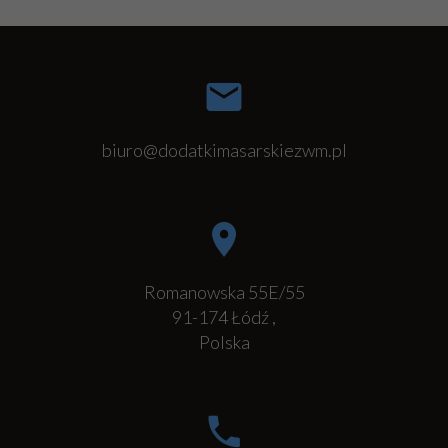
biuro@dodatkimasarskiezwm.pl
Romanowska 55E/55
91-174
Łódź
,
Polska