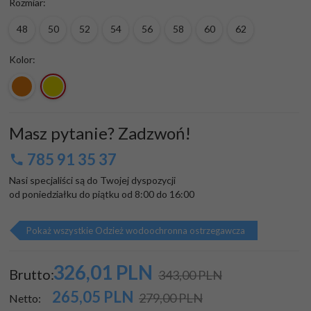
Rozmiar:
48
50
52
54
56
58
60
62
Kolor:
Masz pytanie? Zadzwoń!
785 91 35 37
Nasi specjaliści są do Twojej dyspozycji

od poniedziałku do piątku od 8:00 do 16:00
Pokaż wszystkie Odzież wodoochronna ostrzegawcza
326,
01
PLN
Brutto:
343,00 PLN
265,05
PLN
279,00 PLN
Netto: