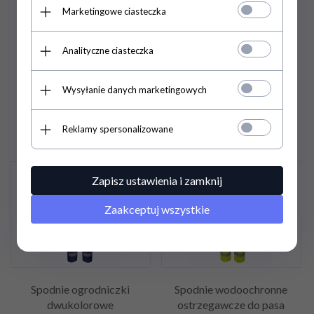
wodoochronne
wodoochronne
Marketingowe ciasteczka
ostrzegawcze
ostrzegawcze Aj Group -
dwukolorowe 4286 Aj
PROS
Analityczne ciasteczka
Group - PROS
150,
74
PLN
/
193,
75
PLN
/
Wysyłanie danych marketingowych
122,55
PLN*
157,52
PLN*
158,67 PLN / 129,00 PLN*
220,17 PLN / 179,00 PLN*
Reklamy spersonalizowane
Promocja
Promocja
Zapisz ustawienia i zamknij
Zaakceptuj wszystkie
Spodnie ogrodniczki
Spodnie wodoochronne
dwukolorowe
ostrzegawcze do pasa