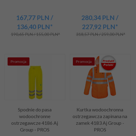
167,
77
PLN
/
280,
34
PLN
/
136,40
PLN*
227,92
PLN*
190,65 PLN / 155,00 PLN*
318,57 PLN / 259,00 PLN*
Promocja
Promocja
Spodnie do pasa
Kurtka wodoochronna
wodoochronne
ostrzegawcza zapinana na
ostrzegawcze 4186 Aj
zamek 4183 Aj Group -
Group - PROS
PROS