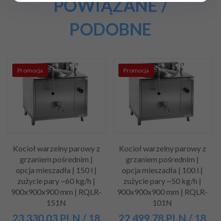
POWIĄZANE /
PODOBNE
Promocja
Promocja
Kocioł warzelny parowy z
Kocioł warzelny parowy z
grzaniem pośrednim |
grzaniem pośrednim |
opcja mieszadła | 150 l |
opcja mieszadła | 100 l |
zużycie pary ~60 kg/h |
zużycie pary ~50 kg/h |
900x900x900 mm | RQLR-
900x900x900 mm | RQLR-
151N
101N
23 330,
03
PLN
/ 18
22 499,
78
PLN
/ 18