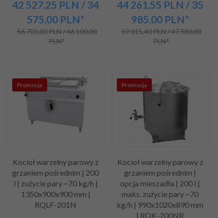
42 527,
25
PLN
/ 34
44 261,
55
PLN
/ 35
575,00
PLN*
985,00
PLN*
56 703,00 PLN / 46 100,00
59 015,40 PLN / 47 980,00
PLN*
PLN*
Promocja
Promocja
Kocioł warzelny parowy z
Kocioł warzelny parowy z
grzaniem pośrednim | 200
grzaniem pośrednim |
l | zużycie pary ~70 kg/h |
opcja mieszadła | 200 l |
1350x900x900 mm |
maks. zużycie pary ~70
RQLF-201N
kg/h | 990x1020x890 mm
| RQK-200NR