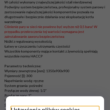
W całości wykonany z najwyższej jakości stali nierdzewnej
Podwójny system bezpieczeństwa, profesjonalny system parowy i
zastosowanie najwyższej jakości komponentów pozwala na
długotrwałe i bezpiecznie działania oraz eksploatację kotła
warzelnego
Ciśnienie pary w sieci nie powinno być wyższe niż 0,5 bara! W
przypadku przekroczenia tej wartości wymagana jest
zainstalowanie zaworu bezpieczeństwa
Nóżki z regulowaną wysokością
Łatwy w czyszczeniu i utrzymaniu czystości
Wszystkie komponenty mające kontakt z żywnością spełniają
wszystkie normy HACCP
Parametry techniczne:
Wymiary zewnętrzne [mm]: 1350x900x900
Pojemność [l]: 300
Napełnianie wodą: ręczne
System grzania: pośredni
Przyłącze wody zimnej: 1/2”
Przyłącze pary: 1"
Przyłącze instalacji kondensatu: 3/4"
Średnica zaworu spustowego: 2”
Ustawienia plików cookies