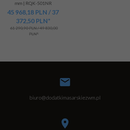
mm | RQK-501NR
45 968,
18
PLN
/ 37
372,50
PLN*
61 290,90 PLN / 49 830,00
PLN*
biuro@dodatkimasarskiezwm.pl