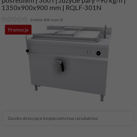
pośrednim | 300 l | zużycie pary ~90 kg/h |
1350x900x900 mm | RQLF-301N
średnia:
0.0
ocen:
0
Promocja
Zasoby dotyczące bezpieczeństwa i produktów