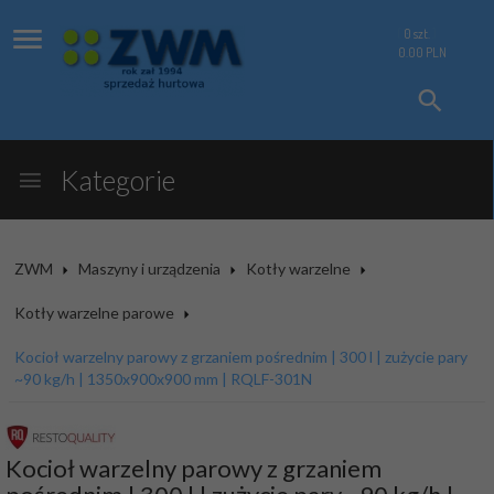
0
szt.
0.00
PLN
Kategorie
ZWM
Maszyny i urządzenia
Kotły warzelne
Kotły warzelne parowe
Kocioł warzelny parowy z grzaniem pośrednim | 300 l | zużycie pary
~90 kg/h | 1350x900x900 mm | RQLF-301N
Kocioł warzelny parowy z grzaniem