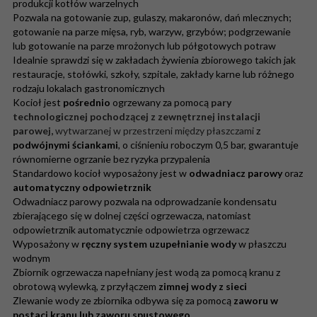
produkcji kotłów warzelnych
Pozwala na gotowanie zup, gulaszy, makaronów, dań mlecznych;
gotowanie na parze mięsa, ryb, warzyw, grzybów; podgrzewanie
lub gotowanie na parze mrożonych lub półgotowych potraw
Idealnie sprawdzi się w zakładach żywienia zbiorowego takich jak
restauracje, stołówki, szkoły, szpitale, zakłady karne lub różnego
rodzaju lokalach gastronomicznych
Kocioł jest
pośrednio
ogrzewany za pomocą
pary
technologicznej pochodzącej z zewnętrznej instalacji
parowej,
wytwarzanej w przestrzeni między płaszczami
z
podwójnymi ściankami
, o ciśnieniu
roboczym 0,5 bar, gwarantuje
równomierne ogrzanie bez ryzyka przypalenia
Standardowo kocioł wyposażony jest w
odwadniacz parowy
oraz
automatyczny odpowietrznik
Odwadniacz parowy pozwala na odprowadzanie kondensatu
zbierającego się w dolnej części ogrzewacza, natomiast
odpowietrznik automatycznie odpowietrza ogrzewacz
Wyposażony w
ręczny system uzupełnianie wody
w płaszczu
wodnym
Zbiornik ogrzewacza napełniany jest wodą za pomocą kranu z
obrotową wylewką, z przyłączem
zimnej wody z sieci
Zlewanie wody ze zbiornika odbywa się za pomocą
zaworu w
postaci kranu lub zaworu spustowego