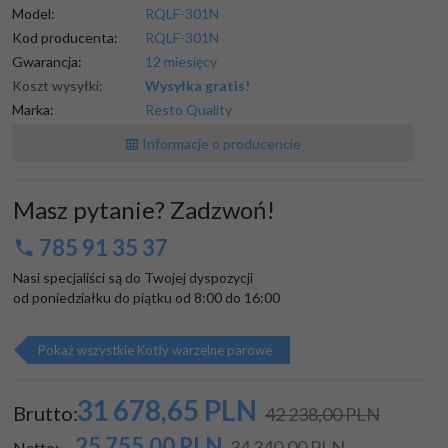
Model:
RQLF-301N
Kod producenta:
RQLF-301N
Gwarancja:
12 miesięcy
Koszt wysyłki:
Wysyłka gratis!
Marka:
Resto Quality
Informacje o producencie
Masz pytanie? Zadzwoń!
785 91 35 37
Nasi specjaliści są do Twojej dyspozycji

od poniedziałku do piątku od 8:00 do 16:00
Pokaż wszystkie Kotły warzelne parowe
31 678,
65
PLN
Brutto:
42 238,00 PLN
25 755,00
PLN
34 340,00 PLN
Netto: