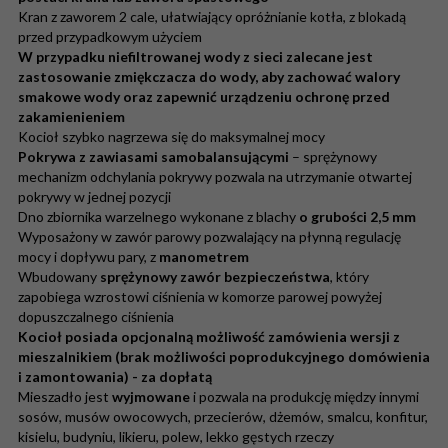
Kran z zaworem 2 cale, ułatwiający opróżnianie kotła, z blokadą
przed przypadkowym użyciem
W przypadku niefiltrowanej wody z sieci zalecane jest
zastosowanie zmiękczacza do wody, aby zachować walory
smakowe wody oraz zapewnić urządzeniu ochronę przed
zakamienieniem
Kocioł szybko nagrzewa się do maksymalnej mocy
Pokrywa z zawiasami samobalansującymi
– sprężynowy
mechanizm odchylania pokrywy pozwala na utrzymanie otwartej
pokrywy w jednej pozycji
Dno zbiornika warzelnego wykonane z blachy
o grubości 2,5 mm
Wyposażony w zawór parowy pozwalający na płynną regulację
mocy i dopływu pary, z
manometrem
Wbudowany
sprężynowy zawór bezpieczeństwa
, który
zapobiega wzrostowi ciśnienia w komorze parowej powyżej
dopuszczalnego ciśnienia
Kocioł posiada opcjonalną możliwość zamówienia wersji z
mieszalnikiem (brak możliwości poprodukcyjnego domówienia
i zamontowania) - za dopłatą
Mieszadło jest
wyjmowane
i pozwala na produkcję między innymi
sosów, musów owocowych, przecierów, dżemów, smalcu, konfitur,
kisielu, budyniu, likieru, polew, lekko gęstych rzeczy