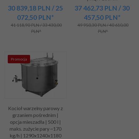
30 839,
18
PLN
/ 25
37 462,
73
PLN
/ 30
072,50
PLN*
457,50
PLN*
41 118,90 PLN / 33 430,00
49 950,30 PLN / 40 610,00
PLN*
PLN*
Promocja
Kocioł warzelny parowy z
grzaniem pośrednim |
opcja mieszadła | 500 l |
maks. zużycie pary ~170
kg/h | 1290x1240x1180