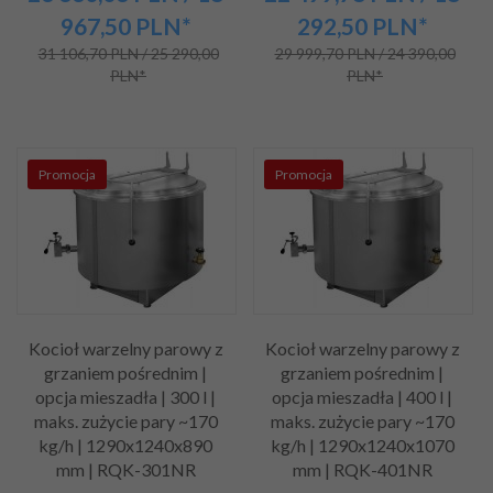
967,50
PLN*
292,50
PLN*
31 106,70 PLN / 25 290,00
29 999,70 PLN / 24 390,00
PLN*
PLN*
Promocja
Promocja
Kocioł warzelny parowy z
Kocioł warzelny parowy z
grzaniem pośrednim |
grzaniem pośrednim |
opcja mieszadła | 300 l |
opcja mieszadła | 400 l |
maks. zużycie pary ~170
maks. zużycie pary ~170
kg/h | 1290x1240x890
kg/h | 1290x1240x1070
mm | RQK-301NR
mm | RQK-401NR