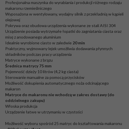
Profesjonalna maszynka do wyrabiania i produkcji różnego rodzaju
makaronu rzemieślniczego
Wyposażona w wentylowany, wydajny silnik z przekładnią w kąpieli
olejowej
Pokrywa oraz obudowa urządzenia wykonane ze stali AISI 304
Urządzenie posiada wytrzymałe łopatki do zagniatania ciasta oraz
misę z anodowanego aluminium
Idealnie wyrobione ciasto w zaledwie
20 min
Praktyczny, wyjmowany lejek umożliwia dodawania płynnych
składników podczas pracy urządzenia
Matryce wykonane z brązu
Średnica matrycy 75 mm
Pojemność dzieży 10 litrów (4,2 kg ciasta)
Sterowanie manualne za pomocą przycisków
Możliwość dokupienia automatycznego noża odcinającego
makaron
Matryce do makaronu nie wchodzą w zakres dostawy (do
oddzielnego zakupu)
Włoska produkcja
Urządzenie łatwe w utrzymaniu w czystości
Możliwość wyboru spośród 25 matryc do kształtowania makaronu