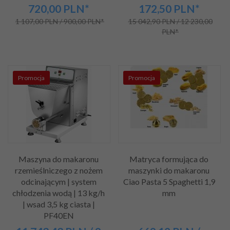
720,00
PLN*
172,50
PLN*
1 107,00 PLN / 900,00 PLN*
15 042,90 PLN / 12 230,00
PLN*
Promocja
Promocja
Maszyna do makaronu
Matryca formująca do
rzemieślniczego z nożem
maszynki do makaronu
odcinającym | system
Ciao Pasta 5 Spaghetti 1,9
chłodzenia wodą | 13 kg/h
mm
| wsad 3,5 kg ciasta |
PF40EN