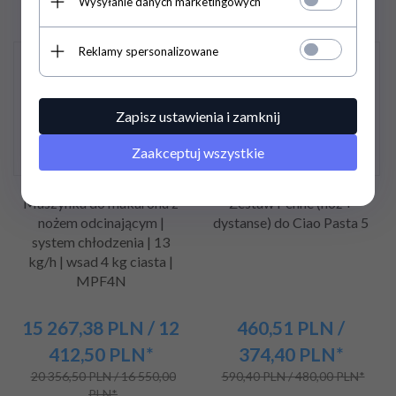
Wysyłanie danych marketingowych
Reklamy spersonalizowane
Promocja
Promocja
Zapisz ustawienia i zamknij
Zaakceptuj wszystkie
Maszynka do makaronu z
Zestaw Penne (nóż +
nożem odcinającym |
dystanse) do Ciao Pasta 5
system chłodzenia | 13
kg/h | wsad 4 kg ciasta |
MPF4N
15 267,
38
PLN
/ 12
460,
51
PLN
/
412,50
PLN*
374,40
PLN*
20 356,50 PLN / 16 550,00
590,40 PLN / 480,00 PLN*
PLN*