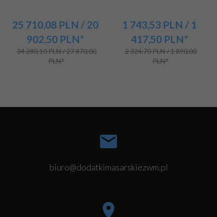
25 710,
08
PLN
/ 20
1 743,
53
PLN
/ 1
902,50
PLN*
417,50
PLN*
34 280,10 PLN / 27 870,00
2 324,70 PLN / 1 890,00
PLN*
PLN*
biuro@dodatkimasarskiezwm.pl