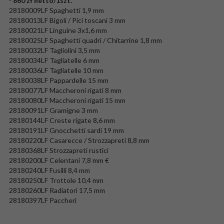
-
860 zł netto/1szt.
28180009LF Spaghetti 1,9 mm
28180013LF Bigoli / Pici toscani 3 mm
28180021LF Linguine 3x1,6 mm
28180025LF Spaghetti quadri / Chitarrine 1,8 mm
28180032LF Tagliolini 3,5 mm
28180034LF Tagliatelle 6 mm
28180036LF Tagliatelle 10 mm
28180038LF Pappardelle 15 mm
28180077LF Maccheroni rigati 8 mm
28180080LF Maccheroni rigati 15 mm
28180091LF Gramigne 3 mm
28180144LF Creste rigate 8,6 mm
28180191LF Gnocchetti sardi 19 mm
28180220LF Casarecce / Strozzapreti 8,8 mm
28180368LF Strozzapreti rustici
28180200LF Celentani 7,8 mm €
28180240LF Fusilli 8,4 mm
28180250LF Trottole 10,4 mm
28180260LF Radiatori 17,5 mm
28180397LF Paccheri