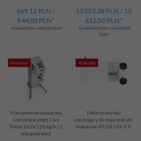
669,
12
PLN
/
13 053,
38
PLN
/ 10
544,00
PLN*
612,50
PLN*
836,40 PLN / 680,00 PLN*
17 404,50 PLN / 14 150,00
PLN*
Promocja
Promocja
Maszynka do makaronu
Elektryczny nóż
rzemieślniczego Ciao
odcinający do maszynki do
Pasta 10 2V | 20 kg/h | 2
makaronu PF25E | PF-CK
lata gwarancji