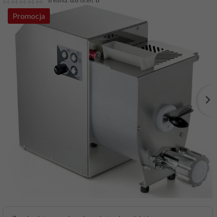
średnia:
0.0
ocen:
0
Promocja