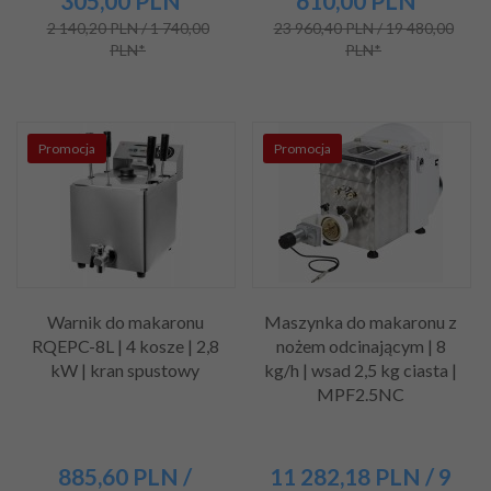
305,00
PLN*
610,00
PLN*
2 140,20 PLN / 1 740,00
23 960,40 PLN / 19 480,00
PLN*
PLN*
Promocja
Promocja
Warnik do makaronu
Maszynka do makaronu z
RQEPC-8L | 4 kosze | 2,8
nożem odcinającym | 8
kW | kran spustowy
kg/h | wsad 2,5 kg ciasta |
MPF2.5NC
885,
60
PLN
/
11 282,
18
PLN
/ 9