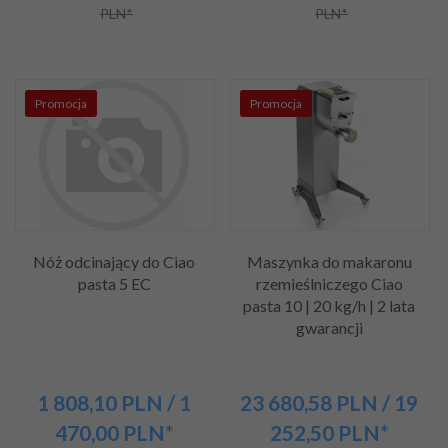
PLN*
PLN*
Promocja
Promocja
Nóż odcinający do Ciao
Maszynka do makaronu
pasta 5 EC
rzemieślniczego Ciao
pasta 10 | 20 kg/h | 2 lata
gwarancji
1 808,
10
PLN
/ 1
23 680,
58
PLN
/ 19
470,00
PLN*
252,50
PLN*