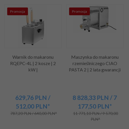
Promocja
Promocja
Warnik do makaronu
Maszynka do makaronu
RQEPC-4L | 2 kosze | 2
rzemieślniczego CIAO
kW |
PASTA 2 | 2 lata gwarancji
629,
76
PLN
/
8 828,
33
PLN
/ 7
512,00
PLN*
177,50
PLN*
787,20 PLN / 640,00 PLN*
11 771,10 PLN / 9 570,00
PLN*