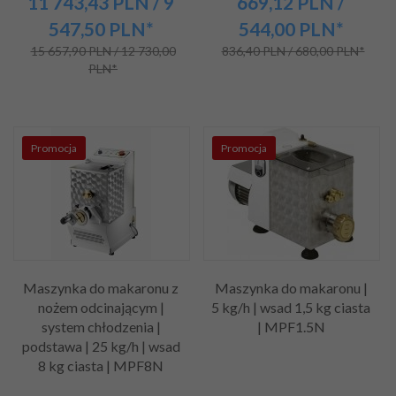
11 743,
43
PLN
/ 9
669,
12
PLN
/
547,50
PLN*
544,00
PLN*
15 657,90 PLN / 12 730,00
836,40 PLN / 680,00 PLN*
PLN*
Promocja
Promocja
Maszynka do makaronu z
Maszynka do makaronu |
nożem odcinającym |
5 kg/h | wsad 1,5 kg ciasta
system chłodzenia |
| MPF1.5N
podstawa | 25 kg/h | wsad
8 kg ciasta | MPF8N