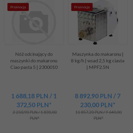
Promocja
Promocja
Nóż odcinający do
Maszynka do makaronu |
maszynki do makaronu
8 kg/h | wsad 2,5 kg ciasta
Ciao pasta 5 | 2300010
| MPF2.5N
1 688,
18
PLN
/ 1
8 892,
90
PLN
/ 7
372,50
PLN*
230,00
PLN*
2 250,90 PLN / 1 830,00
11 857,20 PLN / 9 640,00
PLN*
PLN*