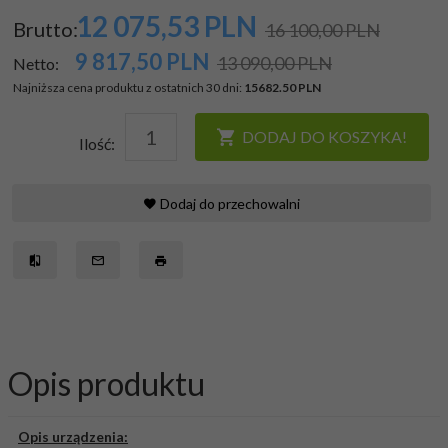
12 075,
53
PLN
Brutto:
16 100,00 PLN
9 817,50
PLN
13 090,00 PLN
Netto:
Najniższa cena produktu z ostatnich 30 dni:
15682.50 PLN
DODAJ DO KOSZYKA!
Ilość:
Dodaj do przechowalni
Opis produktu
Opis urządzenia: