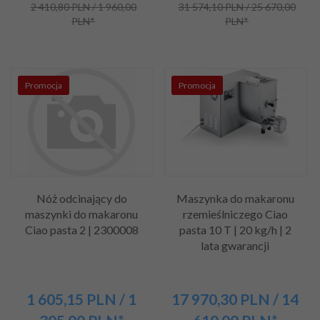
2 410,80 PLN / 1 960,00
31 574,10 PLN / 25 670,00
PLN*
PLN*
Promocja
Promocja
Nóż odcinający do
Maszynka do makaronu
maszynki do makaronu
rzemieślniczego Ciao
Ciao pasta 2 | 2300008
pasta 10 T | 20 kg/h | 2
lata gwarancji
1 605,
15
PLN
/ 1
17 970,
30
PLN
/ 14