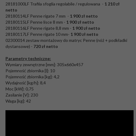
28181000LF Trafila sfoglia regolabile / regulowana -
1 210 zł
netto
28180114LF Penne rigate 7 mm -
1 900 zł netto
28180115LF Penne lisce 8 mm -
1 900 zł netto
28180116LF Penne rigate 8,8 mm -
1 900 zł netto
28180117LF Penne rigate 10 mm-
1 900 zł netto
02300014 zestaw montażowy do matryc Penne (nóż + podkładki
dystansowe) -
720 zł netto
Parametry techniczne:
Wymiary zewnętrzne [mm]: 305x660x457
Pojemność zbiornika [l]: 10
Pojemność zbiornika [kg]: 4,2
Wydajność [kg/h]: 8,4
Moc [kW]: 0,75
Zasilanie [V]: 230
Waga [kg]: 42