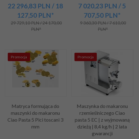
22 296,
83
PLN
/ 18
7 020,
23
PLN
/ 5
127,50
PLN*
707,50
PLN*
29 729,10 PLN / 24 170,00
9 360,30 PLN / 7 610,00
PLN*
PLN*
Promocja
Promocja
Matryca formująca do
Maszynka do makaronu
maszynki do makaronu
rzemieślniczego Ciao
Ciao Pasta 5 Pici toscani 3
pasta 5 EC | z wyjmowaną
mm
dzieżą | 8,4 kg/h | 2 lata
gwarancji