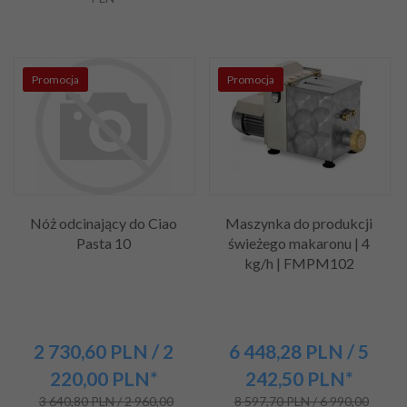
Promocja
Promocja
Nóż odcinający do Ciao
Maszynka do produkcji
Pasta 10
świeżego makaronu | 4
kg/h | FMPM102
2 730,
60
PLN
/ 2
6 448,
28
PLN
/ 5
220,00
PLN*
242,50
PLN*
3 640,80 PLN / 2 960,00
8 597,70 PLN / 6 990,00