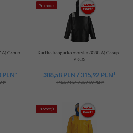
Promocja
Aj Group -
Kurtka kangurka morska 3088 Aj Group -
PROS
0
PLN*
388,
58
PLN
/ 315,92
PLN*
PLN*
441,57 PLN / 359,00 PLN*
Promocja