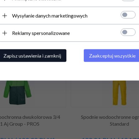
Wysyłanie danych marketingowych
Reklamy spersonalizowane
DUKTY POWIĄZANE / POD
Zapisz ustawienia i zamknij
Zaakceptuj wszystkie
Promocja
oochronna dwukolorowa 3/4
Spodnie wodoochronne ogr
1 Aj Group - PROS
Standard