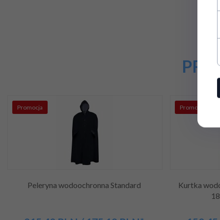
PRO
Promocja
Promocja
Peleryna wodoochronna Standard
Kurtka wod
18