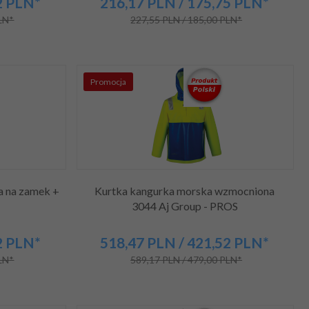
2
PLN*
216,
17
PLN
/ 175,75
PLN*
PLN*
227,55 PLN / 185,00 PLN*
Promocja
a na zamek +
Kurtka kangurka morska wzmocniona
3044 Aj Group - PROS
2
PLN*
518,
47
PLN
/ 421,52
PLN*
PLN*
589,17 PLN / 479,00 PLN*