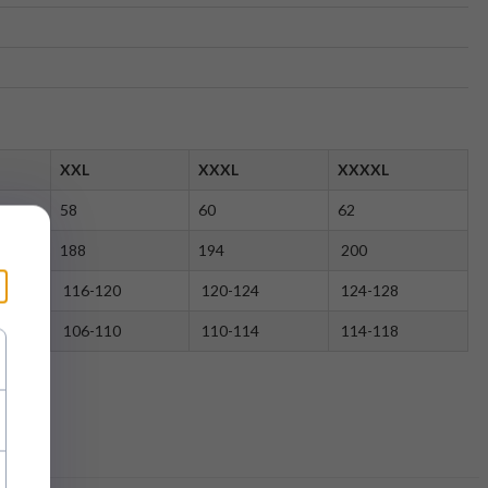
XXL
XXXL
XXXXL
58
60
62
188
194
200
116-120
120-124
124-128
106-110
110-114
114-118