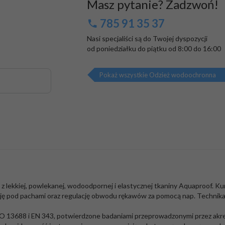
Masz pytanie? Zadzwoń!
785 91 35 37
Nasi specjaliści są do Twojej dyspozycji

od poniedziałku do piątku od 8:00 do 16:00
Pokaż wszystkie Odzież wodoochronna
ekkiej, powlekanej, wodoodpornej i elastycznej tkaniny Aquaproof. Kurt
cję pod pachami oraz regulację obwodu rękawów za pomocą nap. Technik
SO 13688 i EN 343, potwierdzone badaniami przeprowadzonymi przez akr