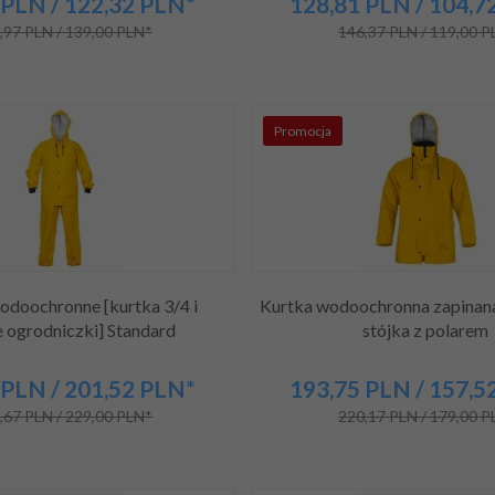
PLN
/ 122,32
PLN*
128,
81
PLN
/ 104,7
,97 PLN / 139,00 PLN*
146,37 PLN / 119,00 
Promocja
odoochronne [kurtka 3/4 i
Kurtka wodoochronna zapinan
e ogrodniczki] Standard
stójka z polarem
PLN
/ 201,52
PLN*
193,
75
PLN
/ 157,5
,67 PLN / 229,00 PLN*
220,17 PLN / 179,00 