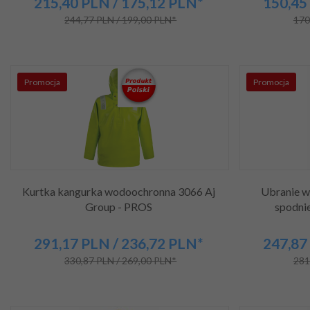
215,
40
PLN
/ 175,12
PLN*
150,
45
244,77 PLN / 199,00 PLN*
170
Promocja
Promocja
Kurtka kangurka wodoochronna 3066 Aj
Ubranie w
Group - PROS
spodni
291,
17
PLN
/ 236,72
PLN*
247,
87
330,87 PLN / 269,00 PLN*
281