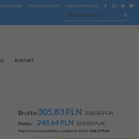
ESTRUJ MNIE
PRZECHOWALNIA
PORÓWNYWARKA
OG
KONTAKT
305,
83
PLN
Brutto:
318,00 PLN
248,64
PLN
259,00 PLN
Netto:
Najniższa cena produktu z ostatnich 30 dni:
318.57 PLN