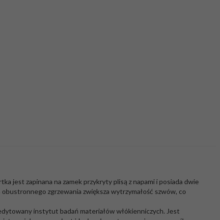
ka jest zapinana na zamek przykryty plisą z napami i posiada dwie
a obustronnego zgrzewania zwiększa wytrzymałość szwów, co
edytowany instytut badań materiałów włókienniczych. Jest