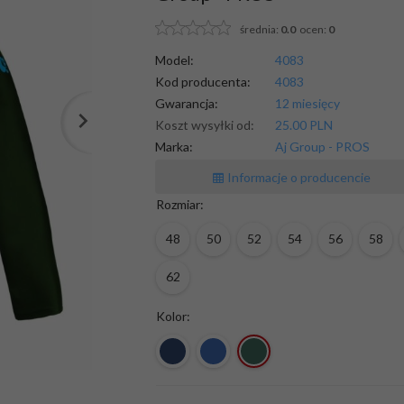
średnia:
0.0
ocen:
0
Model:
4083
Kod producenta:
4083
Gwarancja:
12 miesięcy
Koszt wysyłki od:
25.00 PLN
Marka:
Aj Group - PROS
Informacje o producencie
Rozmiar:
48
50
52
54
56
58
62
Kolor: