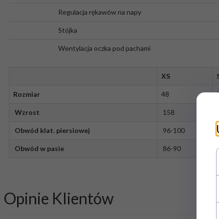
Regulacja rękawów na napy
Stójka
Wentylacja oczka pod pachami
XS
Rozmiar
48
Wzrost
158
Obwód klat. piersiowej
96-100
Obwód w pasie
86-90
Opinie Klientów