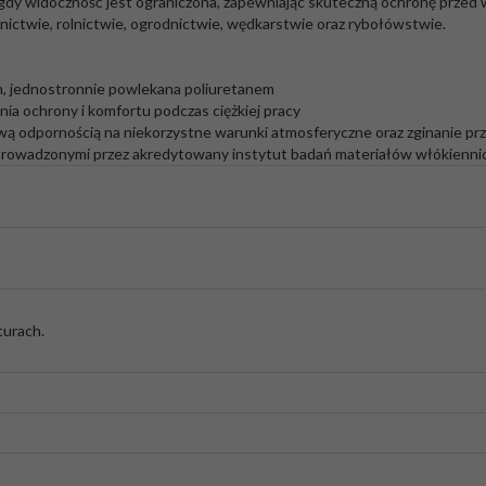
dy widoczność jest ograniczona, zapewniając skuteczną ochronę przed w
ctwie, rolnictwie, ogrodnictwie, wędkarstwie oraz rybołówstwie.
, jednostronnie powlekana poliuretanem
ia ochrony i komfortu podczas ciężkiej pracy
kową odpornością na niekorzystne warunki atmosferyczne oraz zginanie p
prowadzonymi przez akredytowany instytut badań materiałów włókienni
turach.