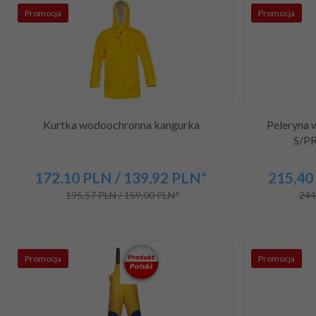
Promocja
Promocja
Kurtka wodoochronna kangurka
Peleryna
S/PR
172,
10
PLN
/ 139,92
PLN*
215,
40
195,57 PLN / 159,00 PLN*
244
Promocja
Promocja