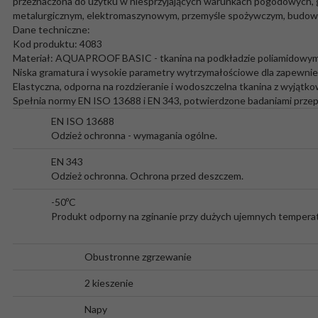
przeznaczona do użytku w niesprzyjających warunkach pogodowych, g
metalurgicznym, elektromaszynowym, przemyśle spożywczym, budowni
Dane techniczne:
Kod produktu: 4083
Materiał: AQUAPROOF BASIC - tkanina na podkładzie poliamidowym
Niska gramatura i wysokie parametry wytrzymałościowe dla zapewnien
Elastyczna, odporna na rozdzieranie i wodoszczelna tkanina z wyjąt
Spełnia normy EN ISO 13688 i EN 343, potwierdzone badaniami prze
EN ISO 13688
Odzież ochronna - wymagania ogólne.
EN 343
Odzież ochronna. Ochrona przed deszczem.
-50ºC
Produkt odporny na zginanie przy dużych ujemnych tempera
Obustronne zgrzewanie
2 kieszenie
Napy