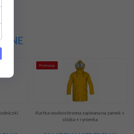
OBNE
Promocja
odniczki
Kurtka wodoochronna zapinana na zamek +
stójka + rynienka