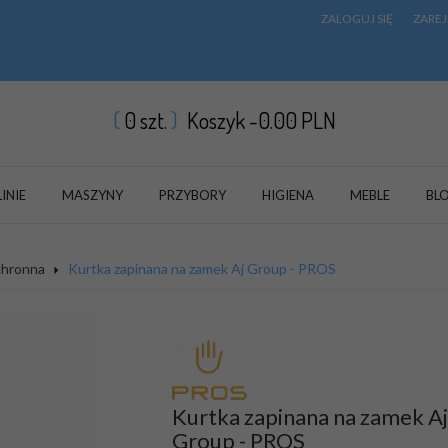
ZALOGUJ SIĘ
ZAREJ
0
szt.
Koszyk -
0.00
PLN
LINIE
MASZYNY
PRZYBORY
HIGIENA
MEBLE
BL
chronna
Kurtka zapinana na zamek Aj Group - PROS
Kurtka zapinana na zamek Aj
Group - PROS