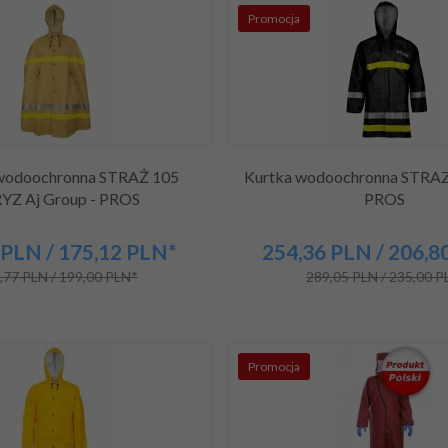
Promocja
 wodoochronna STRAŻ 105
Kurtka wodoochronna STRAZ 
YZ Aj Group - PROS
PROS
PLN
/ 175,12
PLN*
254,
36
PLN
/ 206,8
,77 PLN / 199,00 PLN*
289,05 PLN / 235,00 
Promocja