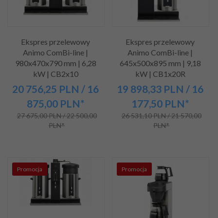
Ekspres przelewowy
Ekspres przelewowy
Animo ComBi-line |
Animo ComBi-line |
980x470x790 mm | 6,28
645x500x895 mm | 9,18
kW | CB2x10
kW | CB1x20R
20 756,
25
PLN
/ 16
19 898,
33
PLN
/ 16
875,00
PLN*
177,50
PLN*
27 675,00 PLN / 22 500,00
26 531,10 PLN / 21 570,00
PLN*
PLN*
Promocja
Promocja