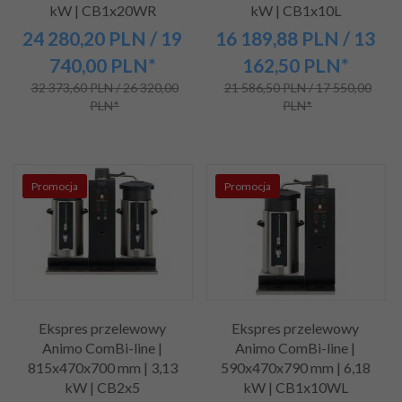
kW | CB1x20WR
kW | CB1x10L
24 280,
20
PLN
/ 19
16 189,
88
PLN
/ 13
740,00
PLN*
162,50
PLN*
32 373,60 PLN / 26 320,00
21 586,50 PLN / 17 550,00
PLN*
PLN*
Promocja
Promocja
Ekspres przelewowy
Ekspres przelewowy
Animo ComBi-line |
Animo ComBi-line |
815x470x700 mm | 3,13
590x470x790 mm | 6,18
kW | CB2x5
kW | CB1x10WL