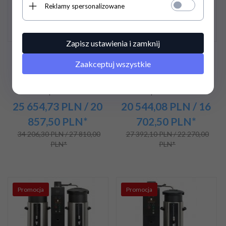
Reklamy spersonalizowane
Zapisz ustawienia i zamknij
Ekspres przelewowy
Ekspres przelewowy
Zaakceptuj wszystkie
Animo ComBi-line |
Animo ComBi-line |
1095x500x895 mm | 9,28
590x470x790 mm | 6,18
kW | CB2x20
kW | CB1x10WR
25 654,
73
PLN
/ 20
20 544,
08
PLN
/ 16
857,50
PLN*
702,50
PLN*
34 206,30 PLN / 27 810,00
27 392,10 PLN / 22 270,00
PLN*
PLN*
Promocja
Promocja