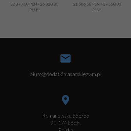
32 373,60 PLN / 26 320,00
21 586,50 PLN / 17 550,00
PLN*
PLN*
biuro@dodatkimasarskiezwm.pl
Romanowska 55E/55
91-174
Łódź
,
Polska