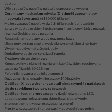
obsługi
Wiele rodzajów napojów na bazie espresso do wyboru
Ceramiczny mechanizm młynka (Ditting®) zapewniający
niebywałą żywotność
(±150 000 filiżanek)
Możesz zaparzyć napoje w dwóch filiżankach jednocześnie
Łatwy w obsłudze dzięki intuicyjnemu interfejsowi, który pozwala
również śledzić proces parzenia
Regulacja temperatury wody oraz mocy kawy
Ulepszony system ciepłej wody dla wysokiej jakości herbaty
Wybór napojów: mały, średni, duży
Dodatkowe opcje personalizacji napoju
7-calowy ekran dotykowy
Kompatybilny z różnymi rozmiarami kubków, dzięki regulowanej
tacce na filiżanki: 60-115 mm
Pojemnik na ziarna o dużej pojemności
Duży zbiornik na odpady mieszczący 140 krążków
OptiBean X jest wykonany ze stali nierdzewnej i z nadających
się do recyklingu tworzyw sztucznych
OptiBean jest energooszczędny
dzięki: oświetleniu LED,
dodatkowemu izolowanemu zbiornikowi ciepłej wody,
inteligentnemu trybowi oszczędzania energii
Prosty w czyszczeniu i konserwacji – cotygodniowe pełne