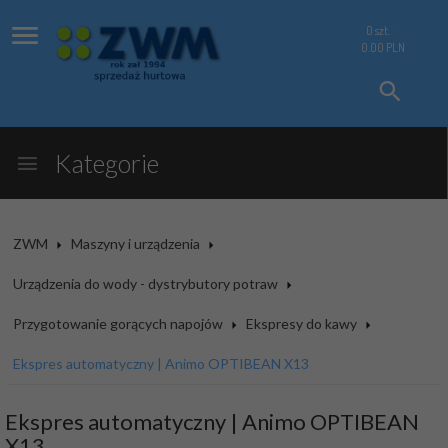
0
szt.
0.00
PLN
Kategorie
ZWM
Maszyny i urządzenia
Urządzenia do wody - dystrybutory potraw
Przygotowanie gorących napojów
Ekspresy do kawy
Ekspres automatyczny | Animo OPTIBEAN X13
Ekspres automatyczny | Animo OPTIBEAN
X13