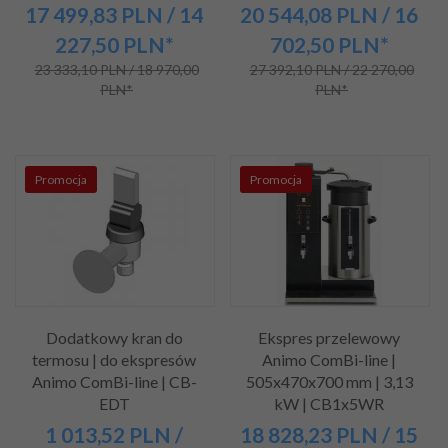
17 499,
83
PLN
/ 14
20 544,
08
PLN
/ 16
227,50
PLN*
702,50
PLN*
23 333,10 PLN / 18 970,00
27 392,10 PLN / 22 270,00
PLN*
PLN*
Promocja
Promocja
Dodatkowy kran do
Ekspres przelewowy
termosu | do ekspresów
Animo ComBi-line |
Animo ComBi-line | CB-
505x470x700 mm | 3,13
EDT
kW | CB1x5WR
1 013,
52
PLN
/
18 828,
23
PLN
/ 15