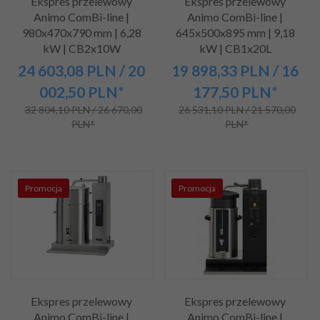
Ekspres przelewowy
Ekspres przelewowy
Animo ComBi-line |
Animo ComBi-line |
980x470x790 mm | 6,28
645x500x895 mm | 9,18
kW | CB2x10W
kW | CB1x20L
24 603,
08
PLN
/ 20
19 898,
33
PLN
/ 16
002,50
PLN*
177,50
PLN*
32 804,10 PLN / 26 670,00
26 531,10 PLN / 21 570,00
PLN*
PLN*
Promocja
Promocja
Ekspres przelewowy
Ekspres przelewowy
Animo ComBi-line |
Animo ComBi-line |