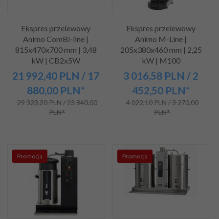
Ekspres przelewowy
Ekspres przelewowy
Animo ComBi-line |
Animo M-Line |
815x470x700 mm | 3,48
205x380x460 mm | 2,25
kW | CB2x5W
kW | M100
21 992,
40
PLN
/ 17
3 016,
58
PLN
/ 2
880,00
PLN*
452,50
PLN*
29 323,20 PLN / 23 840,00
4 022,10 PLN / 3 270,00
PLN*
PLN*
Promocja
Promocja