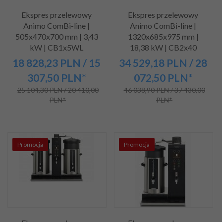
Ekspres przelewowy
Ekspres przelewowy
Animo ComBi-line |
Animo ComBi-line |
505x470x700 mm | 3,43
1320x685x975 mm |
kW | CB1x5WL
18,38 kW | CB2x40
18 828,
23
PLN
/ 15
34 529,
18
PLN
/ 28
307,50
PLN*
072,50
PLN*
25 104,30 PLN / 20 410,00
46 038,90 PLN / 37 430,00
PLN*
PLN*
Promocja
Promocja