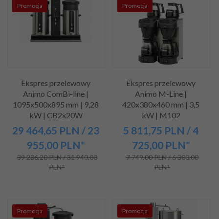
Promocja
Promocja
Ekspres przelewowy
Ekspres przelewowy
Animo ComBi-line |
Animo M-Line |
1095x500x895 mm | 9,28
420x380x460 mm | 3,5
kW | CB2x20W
kW | M102
29 464,
65
PLN
/ 23
5 811,
75
PLN
/ 4
955,00
PLN*
725,00
PLN*
39 286,20 PLN / 31 940,00
7 749,00 PLN / 6 300,00
PLN*
PLN*
Promocja
Promocja