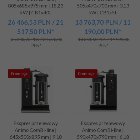
805x685x975 mm | 18,23
505x470x700 mm | 3,13
kW | CB1x40L
kW | CB1x5L
26 466,
53
PLN
/ 21
13 763,
70
PLN
/ 11
517,50
PLN*
190,00
PLN*
35 288,70 PLN / 28 690,00
18 351,60 PLN / 14 920,00
PLN*
PLN*
Promocja
Promocja
Ekspres przelewowy
Ekspres przelewowy
Animo ComBi-line |
Animo ComBi-line |
645x500x895 mm | 9,18
590x470x790 mm | 6,18