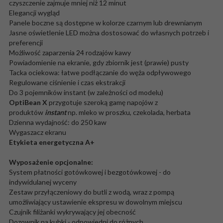
czyszczenie zajmuje mniej niż 12 minut
Elegancji wygląd
Panele boczne są dostępne w kolorze czarnym lub drewnianym
Jasne oświetlenie LED można dostosować do własnych potrzeb i
preferencji
Możliwość zaparzenia 24 rodzajów kawy
Powiadomienie na ekranie, gdy zbiornik jest (prawie) pusty
Tacka ociekowa: łatwe podłączanie do węża odpływowego
Regulowane ciśnienie i czas ekstrakcji
Do 3 pojemników instant (w zależności od modelu)
OptiBean X
przygotuje szeroką gamę napojów z
produktów
instant
np. mleko w proszku, czekolada, herbata
Dzienna wydajność: do 250 kaw
Wygaszacz ekranu
Etykieta energetyczna A+
Wyposażenie opcjonalne:
System płatności gotówkowej i bezgotówkowej - do
indywidulanej wyceny
Zestaw przyłączeniowy do butli z wodą, wraz z pompą
umożliwiający ustawienie ekspresu w dowolnym miejscu
Czujnik filiżanki wykrywający jej obecność
Dozownik na kubki - odpowiedni do różnych