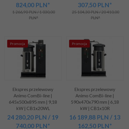
824,00
PLN*
307,50
PLN*
1 266,90 PLN / 1 030,00
25 104,30 PLN / 20 410,00
PLN*
PLN*
Promocja
Promocja
Ekspres przelewowy
Ekspres przelewowy
Animo ComBi-line |
Animo ComBi-line |
645x500x895 mm | 9,18
590x470x790 mm | 6,18
kW | CB1x20WL
kW | CB1x10R
24 280,
20
PLN
/ 19
16 189,
88
PLN
/ 13
740,00
PLN*
162,50
PLN*