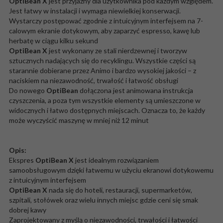
OptiBean X
jest przyjazny dla użytkownika pod każdym względem.
Jest łatwy w instalacji i wymaga niewielkiej konserwacji.
Wystarczy postępować zgodnie z intuicyjnym interfejsem na 7-
calowym ekranie dotykowym, aby zaparzyć espresso, kawę lub
herbatę w ciągu kilku sekund
OptiBean X
jest wykonany ze stali nierdzewnej i tworzyw
sztucznych nadających się do recyklingu. Wszystkie części są
starannie dobierane przez Animo i bardzo wysokiej jakości – z
naciskiem na niezawodność, trwałość i łatwość obsługi
Do nowego
OptiBean
dołączona jest animowana instrukcja
czyszczenia, a poza tym wszystkie elementy są umieszczone w
widocznych i łatwo dostępnych miejscach. Oznacza to, że każdy
może wyczyścić maszynę w mniej niż 12 minut
Opis:
Ekspres
OptiBean X
jest idealnym rozwiązaniem
samoobsługowym dzięki łatwemu w użyciu ekranowi dotykowemu
z intuicyjnym interfejsem
OptiBean X
nada się do hoteli, restauracji, supermarketów,
szpitali, stołówek oraz wielu innych miejsc gdzie ceni się smak
dobrej kawy
Zaprojektowany z myślą o niezawodności, trwałości i łatwości