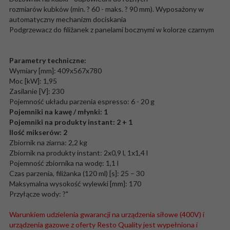
rozmiarów kubków (min. ? 60 - maks. ? 90 mm). Wyposażony w
automatyczny mechanizm dociskania
Podgrzewacz do filiżanek z panelami bocznymi w kolorze czarnym
Parametry techniczne:
Wymiary [mm]: 409x567x780
Moc [kW]: 1,95
Zasilanie [V]: 230
Pojemność układu parzenia espresso: 6 - 20 g
Pojemniki na kawę / młynki: 1
Pojemniki na produkty instant: 2 + 1
Ilość mikserów: 2
Zbiornik na ziarna: 2,2 kg
Zbiornik na produkty instant: 2x0,9 l, 1x1,4 l
Pojemność zbiornika na wodę: 1,1 l
Czas parzenia, filiżanka (120 ml) [s]: 25 – 30
Maksymalna wysokość wylewki [mm]: 170
Przyłącze wody: ?"
Warunkiem udzielenia gwarancji na urządzenia siłowe (400V) i
urządzenia gazowe z oferty Resto Quality jest wypełniona i