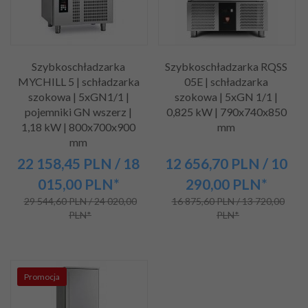
Szybkoschładzarka
Szybkoschładzarka RQSS
MYCHILL 5 | schładzarka
05E | schładzarka
szokowa | 5xGN1/1 |
szokowa | 5xGN 1/1 |
pojemniki GN wszerz |
0,825 kW | 790x740x850
1,18 kW | 800x700x900
mm
mm
22 158,
45
PLN
/ 18
12 656,
70
PLN
/ 10
015,00
PLN*
290,00
PLN*
29 544,60 PLN / 24 020,00
16 875,60 PLN / 13 720,00
PLN*
PLN*
Promocja