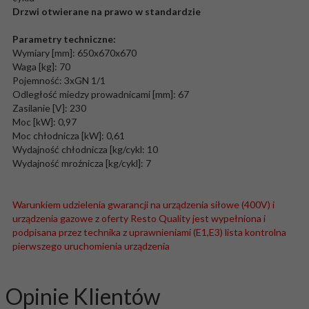
Drzwi otwierane na prawo w standardzie
Parametry techniczne:
Wymiary [mm]: 650x670x670
Waga [kg]: 70
Pojemność: 3xGN 1/1
Odległość miedzy prowadnicami [mm]: 67
Zasilanie [V]: 230
Moc [kW]: 0,97
Moc chłodnicza [kW]: 0,61
Wydajność chłodnicza [kg/cykl: 10
Wydajność mroźnicza [kg/cykl]: 7
Warunkiem udzielenia gwarancji na urządzenia siłowe (400V) i
urządzenia gazowe z oferty Resto Quality jest wypełniona i
podpisana przez technika z uprawnieniami (E1,E3) lista kontrolna
pierwszego uruchomienia urządzenia
Opinie Klientów