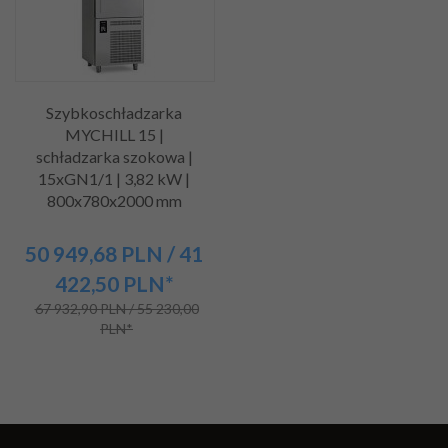
Szybkoschładzarka
MYCHILL 15 |
schładzarka szokowa |
15xGN1/1 | 3,82 kW |
800x780x2000 mm
50 949,
68
PLN
/ 41
422,50
PLN*
67 932,90 PLN / 55 230,00
PLN*