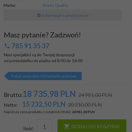
Marka:
Resto Quality
Informacje o producencie
Masz pytanie? Zadzwoń!
785 91 35 37
Nasi specjaliści są do Twojej dyspozycji

od poniedziałku do piątku od 8:00 do 16:00
Pokaż wszystkie Schładzarki szokowe
18 735,
98
PLN
Brutto:
24 981,00 PLN
15 232,50
PLN
20 310,00 PLN
Netto:
Najniższa cena produktu z ostatnich 30 dni:
24981.30 PLN
DODAJ DO KOSZYKA!
Ilość: