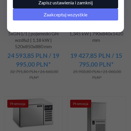
Zapisz ustawienia i zamknij
Szybkoschładzarka
Szybkoschładzarka RQSS
Zaakceptuj wszystkie
MYCHILL 5LG |
10E | schładzarka
schładzarka szokowa |
szokowa | 10xGN1/1 |
5xGN1/1 | pojemniki GN
1,345 kW | 790x840x1420
wzdłuż | 1,18 kW |
mm
520x850x880 mm
24 593,
85
PLN
/ 19
19 427,
85
PLN
/ 15
995,00
PLN*
795,00
PLN*
32 791,80 PLN / 26 660,00
25 903,80 PLN / 21 060,00
PLN*
PLN*
Promocja
Promocja