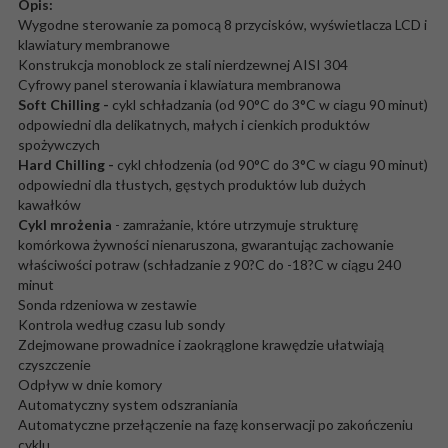
Opis:
Wygodne sterowanie za pomocą 8 przycisków, wyświetlacza LCD i
klawiatury membranowe
Konstrukcja monoblock ze stali nierdzewnej AISI 304
Cyfrowy panel sterowania i klawiatura membranowa
Soft Chilling -
cykl schładzania (od 90°C do 3°C w ciagu 90 minut)
odpowiedni dla delikatnych, małych i cienkich produktów
spożywczych
Hard Chilling -
cykl chłodzenia (od 90°C do 3°C w ciagu 90 minut)
odpowiedni dla tłustych, gęstych produktów lub dużych
kawałków
Cykl mrożenia
- zamrażanie, które utrzymuje strukturę
komórkowa żywności nienaruszona, gwarantując zachowanie
właściwości potraw (schładzanie z 90?C do -18?C w ciągu 240
minut
Sonda rdzeniowa w zestawie
Kontrola według czasu lub sondy
Zdejmowane prowadnice i zaokrąglone krawędzie ułatwiają
czyszczenie
Odpływ w dnie komory
Automatyczny system odszraniania
Automatyczne przełączenie na fazę konserwacji po zakończeniu
cyklu