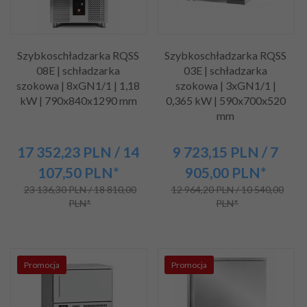
Szybkoschładzarka RQSS
Szybkoschładzarka RQSS
08E | schładzarka
03E | schładzarka
szokowa | 8xGN1/1 | 1,18
szokowa | 3xGN1/1 |
kW | 790x840x1290 mm
0,365 kW | 590x700x520
mm
17 352,
23
PLN
/ 14
9 723,
15
PLN
/ 7
107,50
PLN*
905,00
PLN*
23 136,30 PLN / 18 810,00
12 964,20 PLN / 10 540,00
PLN*
PLN*
Promocja
Promocja