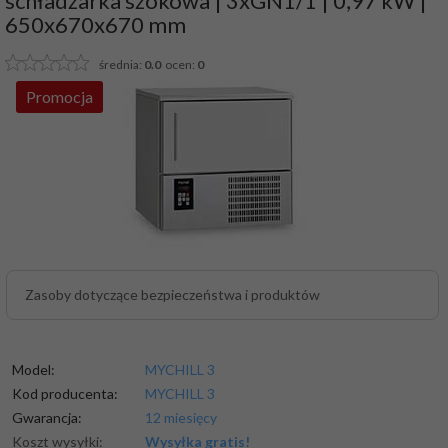
schładzarka szokowa | 3xGN1/1 | 0,97 kW |
650x670x670 mm
średnia:
0.0
ocen:
0
Promocja
Zasoby dotyczące bezpieczeństwa i produktów
Model:
MYCHILL 3
Kod producenta:
MYCHILL 3
Gwarancja:
12 miesięcy
Koszt wysyłki:
Wysyłka gratis!