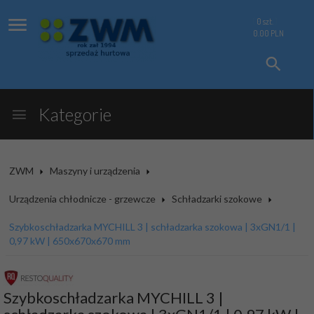
0
szt.
0.00
PLN
Kategorie
ZWM
Maszyny i urządzenia
Urządzenia chłodnicze - grzewcze
Schładzarki szokowe
Szybkoschładzarka MYCHILL 3 | schładzarka szokowa | 3xGN1/1 |
0,97 kW | 650x670x670 mm
Szybkoschładzarka MYCHILL 3 |