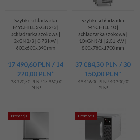
Szybkoschładzarka
Szybkoschładzarka
MYCHILL 3xGN2/3 |
MYCHILL 10 |
schładzarka szokowa |
schładzarka szokowa |
3xGN2/3 | 0,73 kW |
10xGN1/1 | 2,01 kW |
600x600x390 mm
800x780x1700 mm
17 490,
60
PLN
/ 14
37 084,
50
PLN
/ 30
220,00
PLN*
150,00
PLN*
23 320,80 PLN / 18 960,00
49 446,00 PLN / 40 200,00
PLN*
PLN*
Promocja
Promocja