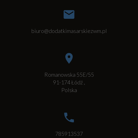
biuro@dodatkimasarskiezwm.pl
Romanowska 55E/55
91-174
Łódź
,
Polska
785913537