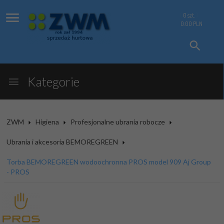
0
szt.
0.00
PLN
Kategorie
ZWM
Higiena
Profesjonalne ubrania robocze
Ubrania i akcesoria BEMOREGREEN
Torba BEMOREGREEN wodoochronna PROS model 909 Aj Group
- PROS