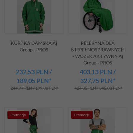
KURTKA DAMSKA Aj
PELERYNA DLA
Group - PROS
NIEPEŁNOSPRAWNYCH
- WÓZEK AKTYWNY Aj
Group - PROS
232,
53
PLN
/
403,
13
PLN
/
189,05
PLN*
327,75
PLN*
244,77 PLN / 199,00 PLN*
424,35 PLN / 345,00 PLN*
Promocja
Promocja