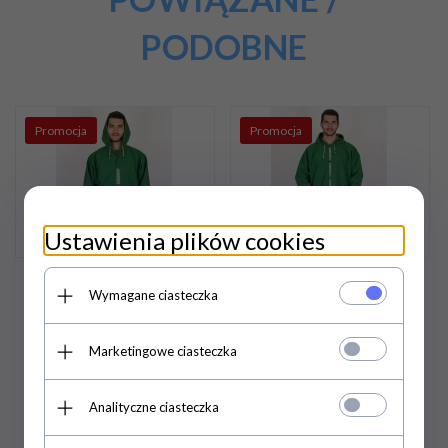
PODOBNE
Promocja
Promocja
Ustawienia plików cookies
KURTKA MĘSKA Aj
PŁASZCZ MĘSKI Aj
Wymagane ciasteczka
Group - PROS
Group - PROS
Marketingowe ciasteczka
232,
53
PLN
/
337,
70
PLN
/
Analityczne ciasteczka
189,05
PLN*
274,55
PLN*
244,77 PLN / 199,00 PLN*
355,47 PLN / 289,00 PLN*