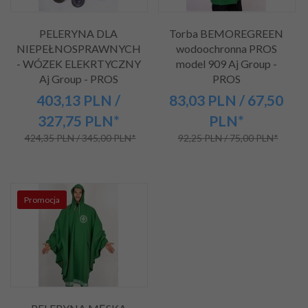
PELERYNA DLA
Torba BEMOREGREEN
NIEPEŁNOSPRAWNYCH
wodoochronna PROS
- WÓZEK ELEKRTYCZNY
model 909 Aj Group -
Aj Group - PROS
PROS
403,
13
PLN
/
83,
03
PLN
/ 67,50
327,75
PLN*
PLN*
424,35 PLN / 345,00 PLN*
92,25 PLN / 75,00 PLN*
Promocja