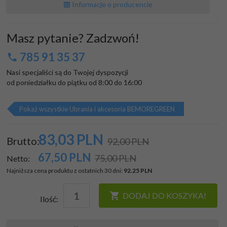
Informacje o producencie
Masz pytanie? Zadzwoń!
785 91 35 37
Nasi specjaliści są do Twojej dyspozycji

od poniedziałku do piątku od 8:00 do 16:00
Pokaż wszystkie Ubrania i akcesoria BEMOREGREEN
83,
03
PLN
Brutto:
92,00 PLN
67,50
PLN
75,00 PLN
Netto:
Najniższa cena produktu z ostatnich 30 dni:
92.25 PLN
DODAJ DO KOSZYKA!
Ilość: