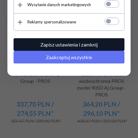
Wysyłanie danych marketingowych
Reklamy spersonalizowane
Promocja
Promocja
Zapisz ustawienia i zamknij
Zaakceptuj wszystkie
PŁASZCZ DAMSKI Aj
PELERYNA DAMSKA
Group - PROS
wodoochronna PROS
model 905D Aj Group -
PROS
337,
70
PLN
/
364,
20
PLN
/
274,55
PLN*
296,10
PLN*
355,47 PLN / 289,00 PLN*
404,67 PLN / 329,00 PLN*