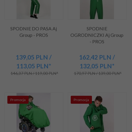
SPODNIE DO PASA Aj
SPODNIE
Group - PROS
OGRODNICZKI Aj Group
- PROS
139,
05
PLN
/
162,
42
PLN
/
113,05
PLN*
132,05
PLN*
146,37 PLN / 119,00 PLN*
170,97 PLN / 139,00 PLN*
Promocja
Promocja