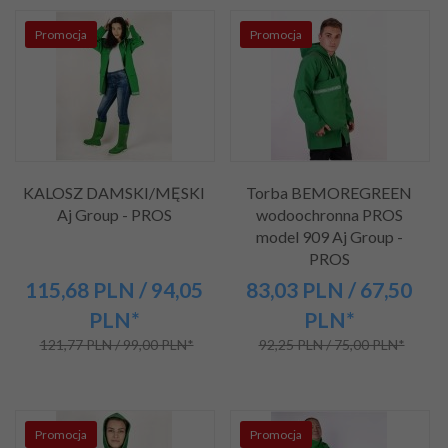
Promocja
Promocja
KALOSZ DAMSKI/MĘSKI
Torba BEMOREGREEN
Aj Group - PROS
wodoochronna PROS
model 909 Aj Group -
PROS
115,
68
PLN
/ 94,05
83,
03
PLN
/ 67,50
PLN*
PLN*
121,77 PLN / 99,00 PLN*
92,25 PLN / 75,00 PLN*
Promocja
Promocja