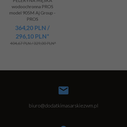
PELERYNA MĘSKA
wodoochronna PROS
model 905M Aj Group -
PROS
364,
20
PLN
/
296,10
PLN*
404,67 PLN / 329,00 PLN*
biuro@dodatkimasarskiezwm.pl