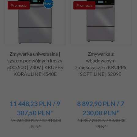
Promocja
Promocja
Zmywarka uniwersalna |
Zmywarka z
system podwójnych koszy
wbudowanym
500x500 | 230V | KRUPPS
zmiękczaczem KRUPPS
KORAL LINE K540E
SOFT LINE | S209E
11 448,
23
PLN
/ 9
8 892,
90
PLN
/ 7
307,50
PLN*
230,00
PLN*
15 264,30 PLN / 12 410,00
11 857,20 PLN / 9 640,00
PLN*
PLN*