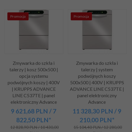
Promocja
Promocja
Zmywarka do szkła i
Zmywarka do szkła i
talerzy | kosz 500x500 |
talerzy | system
opcja systemu
podwójnych koszy
podwójnych koszy | 400V
500x500 | 400V | KRUPPS
| KRUPPS ADVANCE
ADVANCE LINE C537TE |
LINE C537TE | panel
panel elektroniczny
elektroniczny Advance
Advance
9 621,
68
PLN
/ 7
11 328,
30
PLN
/ 9
822,50
PLN*
210,00
PLN*
12 828,90 PLN / 10 430,00
15 104,40 PLN / 12 280,00