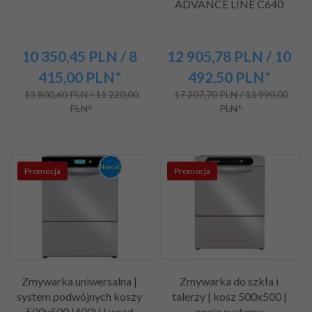
ADVANCE LINE C640
10 350,
45
PLN
/ 8
12 905,
78
PLN
/ 10
415,00
PLN*
492,50
PLN*
13 800,60 PLN / 11 220,00
17 207,70 PLN / 13 990,00
PLN*
PLN*
Promocja
Promocja
Zmywarka uniwersalna |
Zmywarka do szkła i
system podwójnych koszy
talerzy | kosz 500x500 |
500x500 |400V | wsad
opcja systemu