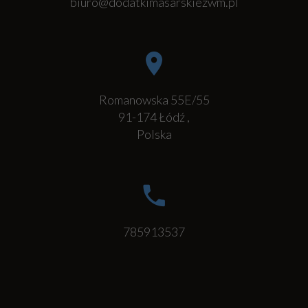
biuro@dodatkimasarskiezwm.pl
Romanowska 55E/55
91-174
Łódź
,
Polska
785913537