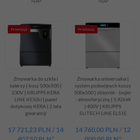
PLN*
PLN*
Promocja
Promocja
Zmywarka do szkła i
Zmywarka uniwersalna |
talerzy | kosz 500x500 |
system podwójnych koszy
230V | KRUPPS KERA
500x500 | zbiornik - bojler
LINE KE50U | panel
- atmosferyczny | 5,92kW
dotykowy KERA | 2 lata
| 400V | KRUPPS
gwarancji
ELITECH LINE EL51E
17 721,
23
PLN
/ 14
14 760,
00
PLN
/ 12
407,50
PLN*
000,00
PLN*