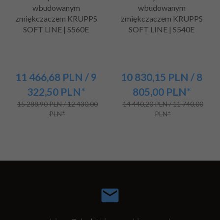
wbudowanym
wbudowanym
zmiękczaczem KRUPPS
zmiękczaczem KRUPPS
SOFT LINE | S560E
SOFT LINE | S540E
11 466,
68
PLN
/ 9
10 830,
15
PLN
/ 8
322,50
PLN*
805,00
PLN*
15 288,90 PLN / 12 430,00
14 440,20 PLN / 11 740,00
PLN*
PLN*