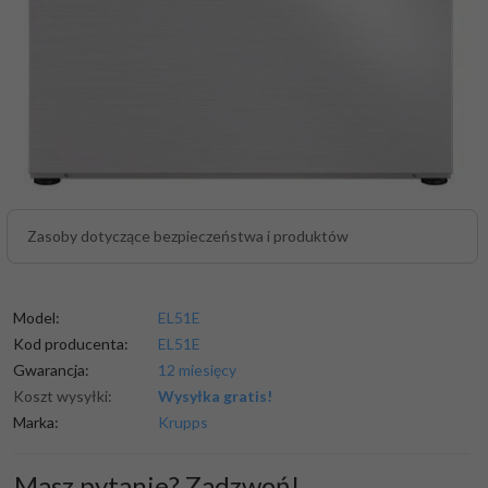
Zasoby dotyczące bezpieczeństwa i produktów
Model:
EL51E
Kod producenta:
EL51E
Gwarancja:
12 miesięcy
Koszt wysyłki:
Wysyłka gratis!
Marka:
Krupps
Masz pytanie? Zadzwoń!