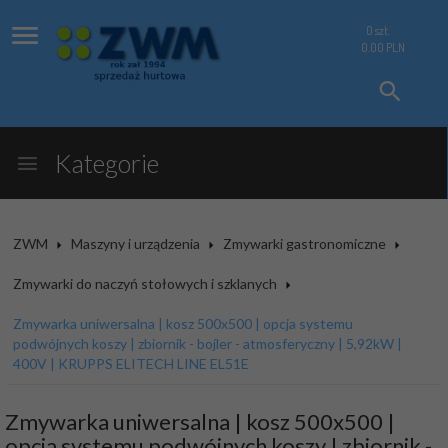
0
szt.
0.00
PLN
Kategorie
ZWM
Maszyny i urządzenia
Zmywarki gastronomiczne
Zmywarki do naczyń stołowych i szklanych
Zmywarka uniwersalna | kosz 500x500 | opcja systemu
podwójnych koszy | zbiornik - bojler - atmosferyczny | 5,92kW |
400V | KRUPPS ELITECH LINE EL51E
Zmywarka uniwersalna | kosz 500x500 |
opcja systemu podwójnych koszy | zbiornik -