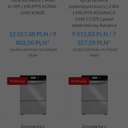
h=395 | KRUPPS KORAL
podwójnych koszy | 230V
LINE K560E
| KRUPPS ADVANCE
LINE C537E | panel
elektroniczny Advance
12 057,
08
PLN
/ 9
9 012,
83
PLN
/ 7
802,50
PLN*
327,50
PLN*
16 076,10 PLN / 13 070,00
12 017,10 PLN / 9 770,00
PLN*
PLN*
Promocja
Promocja
Zmywarka z
Zmywarka z