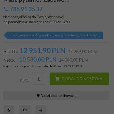
785 91 35 37
Nasi specjaliści są do Twojej dyspozycji

od poniedziałku do piątku od 8:00 do 16:00
Pokaż wszystkie Zmywarki do naczyń stołowych i szklanych
12 951,
90
PLN
Brutto:
17 269,00 PLN
10 530,00
PLN
14 040,00 PLN
Netto:
Najniższa cena produktu z ostatnich 30 dni:
17269.20 PLN
DODAJ DO KOSZYKA!
Ilość:
Dodaj do przechowalni