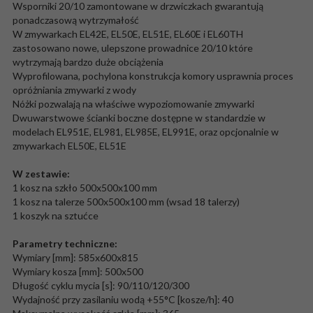
Wsporniki 20/10 zamontowane w drzwiczkach gwarantują
ponadczasową wytrzymałość
W zmywarkach EL42E, EL50E, EL51E, EL60E i EL60TH
zastosowano nowe, ulepszone prowadnice 20/10 które
wytrzymają bardzo duże obciążenia
Wyprofilowana, pochylona konstrukcja komory usprawnia proces
opróżniania zmywarki z wody
Nóżki pozwalają na właściwe wypoziomowanie zmywarki
Dwuwarstwowe ścianki boczne dostępne w standardzie w
modelach EL951E, EL981, EL985E, EL991E, oraz opcjonalnie w
zmywarkach EL50E, EL51E
W zestawie:
1 kosz na szkło 500x500x100 mm
1 kosz na talerze 500x500x100 mm (wsad 18 talerzy)
1 koszyk na sztućce
Parametry techniczne
:
Wymiary [mm]: 585x600x815
Wymiary kosza [mm]: 500x500
Długość cyklu mycia [s]: 90/110/120/300
Wydajność przy zasilaniu wodą +55°C [kosze/h]: 40