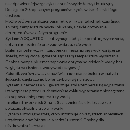
najodpowiedniejszego cyklu jest niezwykle łatwy i intuicyjny
Dostęp do 20 zapisanych programów mycia, w tym 4 szybkiego
dostępu
Możliwość personalizacji parametrów mycia, takich jak czas (max.
16 min), temperatura mycia i płukania, a także dozowanie
detergentów w każdym programie
System ACQUATECH
– utrzymuje stałą temperaturę wyparzania,
optymalne ciśnienie oraz zapewnia zużycie wody
Bojler atmosferyczny – zapobiega mieszaniu się wody gorącej ze
świeżą, zimną wodą, gwarantując stałą temperaturę wyparzania
Osobna pompa płucząca zapewnia optymalne ciśnienie wody, bez
względu na ciśnienie wody wodociągowej
Zbiornik wyrównawczy umożliwia napełnianie bojlera w małych
ilościach, dzięki czemu bojler szybciej się nagrzewa
System Thermostop
– gwarantuje stałą temperaturę wyparzania
i zabezpiecza przed uruchomieniem cyklu wyparzania z nienagrzaną
do odpowiedniej temperatury wodą
Inteligentny przycisk
Smart Start
zmieniając kolor, zawsze
pokazuje aktualny tryb zmywarki
System autodiagnostyki, który informuje o wszystkich anomaliach
urządzenia oraz informuje o rodzaju usterki. Osobny dla
użytkownika i serwisu