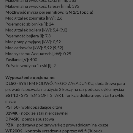
Maksymalna wysokość szkła [mm]: 365
Maksymalna wysokość talerzy [mm]: 395
Możliwość mycia pojemników: GN 1/1 (opcja)
Moc grzałek zbiornika [kW]: 2,6
Pojemność zbiornika [l]: 24
Moc grzałek bojlera [kW]: 5,4 (9,0)
Pojemność bojlera [l]: 7,3
Moc pompy myjącej [kW]: 0,52
Moc całkowita [kW]: 5,92 (9,52)
Moc systemu Acquatech [kW]: 0,25
Zasilanie [V]: 400
Zużycie wody na 1 cykl [l]: 2
Wyposażenie opcjonalne:
DL50
- SYSTEM PODWÓJNEGO ZAŁADUNKU, dodatkowa para
prowadnic pozwala na użycie 2 koszy na raz podczas cyklu myciaa
SST10
- SYSTEM SOFT START, funkcja delikatnego startu cyklu
mycia
PST50
- wolnoopadające drzwi
3294K
- nóżki ze stali nierdzewnej
DP45K
- pompa spustowa
PZK
- podstawa pod zmywarkę z prowadnicami na kosze
WF200K
- kontrola urządzenia poprzez Wi-fi (iKloud)