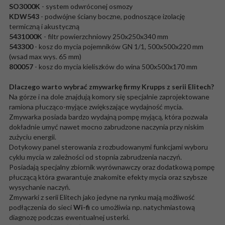
SO3000K
- system odwróconej osmozy
KDW543
- podwójne ściany boczne, podnoszące izolację
termiczną i akustyczną
5431000K
- filtr powierzchniowy 250x250x340 mm
543300
- kosz do mycia pojemników GN 1/1, 500x500x220 mm
(wsad max wys. 65 mm)
800057
- kosz do mycia kieliszków do wina 500x500x170 mm
Dlaczego warto wybrać zmywarkę firmy Krupps z serii Elitech?
Na górze i na dole znajdują komory się specjalnie zaprojektowane
ramiona płucząco-myjące zwiększające wydajność mycia.
Zmywarka posiada bardzo wydajną pompę myjącą, która pozwala
dokładnie umyć nawet mocno zabrudzone naczynia przy niskim
zużyciu energii.
Dotykowy panel sterowania z rozbudowanymi funkcjami wyboru
cyklu mycia w zależności od stopnia zabrudzenia naczyń.
Posiadają specjalny zbiornik wyrównawczy oraz dodatkową pompę
płuczącą która gwarantuje znakomite efekty mycia oraz szybsze
wysychanie naczyń.
Zmywarki z serii Elitech jako jedyne na rynku mają możliwość
podłączenia do sieci
Wi-fi
co umożliwia np. natychmiastową
diagnozę podczas ewentualnej usterki.