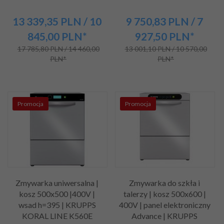
13 339,
35
PLN
/ 10
9 750,
83
PLN
/ 7
845,00
PLN*
927,50
PLN*
17 785,80 PLN / 14 460,00
13 001,10 PLN / 10 570,00
PLN*
PLN*
Promocja
Promocja
Zmywarka uniwersalna |
Zmywarka do szkła i
kosz 500x500 |400V |
talerzy | kosz 500x600 |
wsad h=395 | KRUPPS
400V | panel elektroniczny
KORAL LINE K560E
Advance | KRUPPS