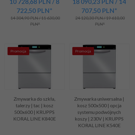
10 728,
68
PLN
/ 8
18 090,
23
PLN
/ 14
722,50
PLN*
707,50
PLN*
14 304,90 PLN / 11 630,00
24 120,30 PLN / 19 610,00
PLN*
PLN*
Promocja
Promocja
Zmywarka do szkła,
Zmywarka uniwersalna |
talerzy | tac | kosz
kosz 500x500 | opcja
500x600 | KRUPPS
systemu podwójnych
KORAL LINE K840E
koszy | 230V | KRUPPS
KORAL LINE K540E