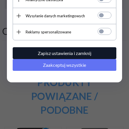
1720520470-instrukcja-obslugi-resto-quality-elitech-line
Wysyłanie danych marketingowych
Opinie Klientów
Reklamy spersonalizowane
Zapisz ustawienia i zamknij
Zaakceptuj wszystkie
PRODUKTY
POWIĄZANE /
PODOBNE