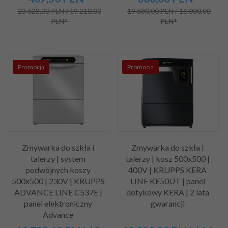
23 628,30 PLN / 19 210,00
19 680,00 PLN / 16 000,00
PLN*
PLN*
Promocja
Promocja
Zmywarka do szkła i
Zmywarka do szkła i
talerzy | system
talerzy | kosz 500x500 |
podwójnych koszy
400V | KRUPPS KERA
500x500 | 230V | KRUPPS
LINE KE50UT | panel
ADVANCE LINE C537E |
dotykowy KERA | 2 lata
panel elektroniczny
gwarancji
Advance