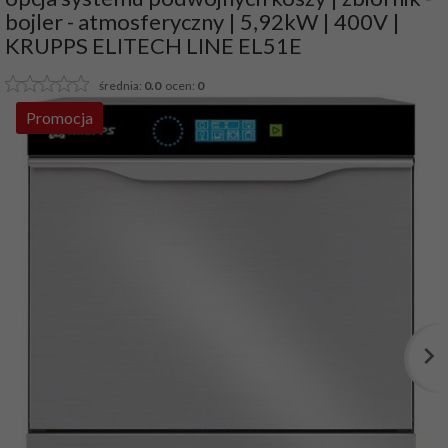
bojler - atmosferyczny | 5,92kW | 400V |
KRUPPS ELITECH LINE EL51E
średnia:
0.0
ocen:
0
Promocja