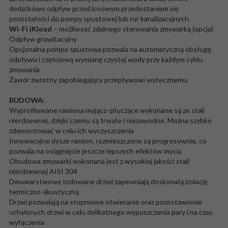
dodatkowo odpływ przed losowym przedostaniem się
pozostałości do pompy spustowej lub rur kanalizacyjnych
Wi-Fi
iKloud
– możliwość zdalnego sterowania zmywarką (opcja)
Odpływ grawitacyjny
Opcjonalna pompa spustowa pozwala na automatyczną obsługę
odpływu i częściową wymianę czystej wody przy każdym cyklu
zmywania
Zawór zwrotny zapobiegający przepływowi wstecznemu
BUDOWA:
Wyprofilowane ramiona myjąco-płuczące wykonane są ze stali
nierdzewnej, dzięki czemu są trwałe i niezawodne. Można szybko
zdemontować w celu ich wyczyszczenia
Innowacyjne dysze ramion, rozmieszczone są progresywnie, co
pozwala na osiągnięcie jeszcze lepszych efektów mycia
Obudowa zmywarki wykonana jest z wysokiej jakości stali
nierdzewnej AISI 304
Dwuwarstwowe izolowane drzwi zapewniają doskonałą izolację
termiczno-akustyczną
Drzwi pozwalają na stopniowe otwieranie oraz pozostawienie
uchylonych drzwi w celu delikatnego wypuszczenia pary i na czas
wyłączenia