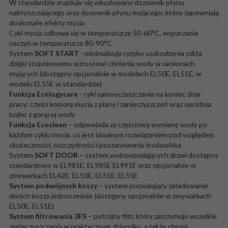
W standardzie znajduje się wbudowany dozownik płynu
nabłyszczającego oraz dozownik płynu myjącego, które zapewniają
doskonałe efekty mycia
Cykl mycia odbywa się w temperaturze 50-60°C, wyparzanie
naczyń w temperaturze 80-90°C
System
SOFT START
- minimalizuje ryzyko uszkodzenia szkła
dzięki stopniowemu wzrostowi ciśnienia wody w ramionach
myjących (dostępny opcjonalnie w modelach EL50E, EL51E, w
modelu EL55E w standardzie)
Funkcja Ecologycare
- cykl samooczyszczania na koniec dnia
pracy: czyści komorę mycia z piany i zanieczyszczeń oraz opróżnia
bojler z gorącej wody
Funkcja Ecoclean
– odpowiada za częściową wymianę wody po
każdym cyklu mycia, co jest idealnym rozwiązaniem pod względem
skuteczności, oszczędności i poszanowania środowiska
System
SOFT DOOR
– system wolnoopadających drzwi dostępny
standardowo w EL981E, EL985E EL991E oraz opcjonalnie w
zmywarkach EL42E, EL50E, EL51E, EL55E
System podwójnych koszy
– system pozwalający załadowanie
dwóch koszy jednocześnie (dostępny opcjonalnie w zmywarkach
EL50E, EL51E)
System filtrowania 3FS
– potrójny filtr, który zatrzymuje wszelkie
zanieczyszczenia w praktycznym zbiorniku, a także chroni