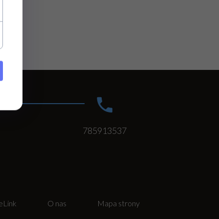
785913537
eLink
O nas
Mapa strony