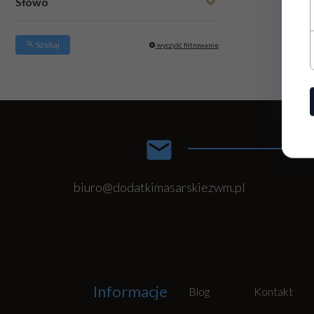
Słowo
Szukaj
wyczyść filtrowanie
biuro@dodatkimasarskiezwm.pl
Informacje
Blog
Kontakt