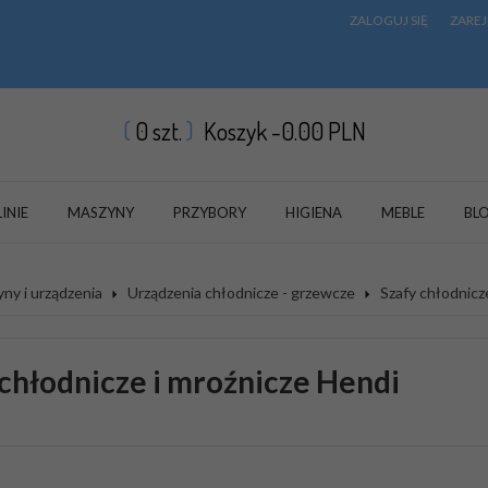
ZALOGUJ SIĘ
ZAREJ
0
szt.
Koszyk -
0.00
PLN
LINIE
MASZYNY
PRZYBORY
HIGIENA
MEBLE
BL
ny i urządzenia
Urządzenia chłodnicze - grzewcze
Szafy chłodnicz
 chłodnicze i mroźnicze Hendi