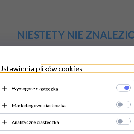
NIESTETY NIE ZNALEZ
awność zapytania i spróbuj ponownie.
kane słowa do jednego lub dwóch.
Ustawienia plików cookies
 nazwę produktu, którego szukasz. Później będziesz mógł ograniczyć wyn
Wymagane ciasteczka
Marketingowe ciasteczka
Analityczne ciasteczka