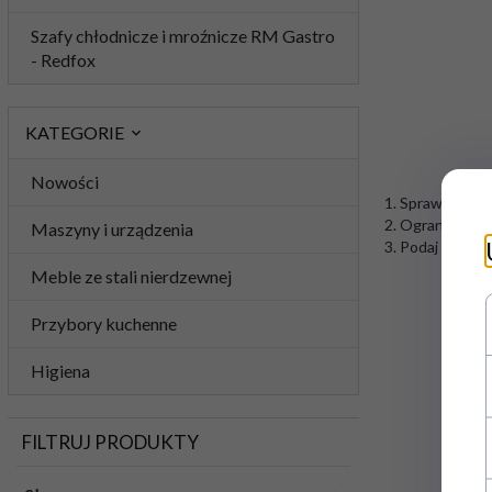
Szafy chłodnicze i mroźnicze RM Gastro
- Redfox
KATEGORIE
Nowości
1. Sprawdź popr
2. Ogranicz szu
Maszyny i urządzenia
3. Podaj ogólną
Meble ze stali nierdzewnej
Przybory kuchenne
Higiena
FILTRUJ PRODUKTY