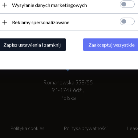
Wysyłanie danych marketingowych
Reklamy spersonalizowane
Zapisz ustawienia i zamknij
Zaakceptuj wszystkie
Romanowska 55E/55
91-174
Łódź
,
Polska
Polityka cookies
Polityka prywatności
Leas