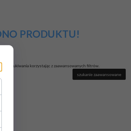
IONO PRODUKTU!
iki wyszukiwania korzystając z zaawansowanych filtrów.
szukanie zaawansowane