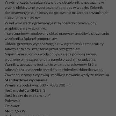
W górnej części urządzenia znajduje się zbiornik wyposażony w
grzałki elektryczne przeznaczone do pracy w wodzie. Zbiornik
dostosowany jest do koszy do gotowania makaronu o wymiarach
100 x 260 x h=135 mm.
Wsad w koszach ogrzewany jest za pośrednictwem wody
znajdującej się w zbiorniku.
Trzystopniowy regulowany układ grzewczy umożliwia utrzymanie
w zbiorniku żądanej temperatury.
Układu grzewczy wyposażony jest w ogranicznik temperatury
zabezpieczający urządzenie przed przegrzaniem.
Napełnianie zbiornika wodą odbywa się za pomocą zaworu
wodnego umieszczonego na panelu przednim urządzenia.
Warnik wyposażony jest także w układ przelewowy, który
zabezpiecza urządzenie przed przepełnieniem zbiornika wodą.
Zawór spustowy z wylewką umożliwia zlewanie wody ze zbiornika.
Standardowe wykonanie:
Wymiary z podstawą: 800 x 700 x 900 mm
Ilość modułów GN1/3: 3
Ilość koszy do makaronu: 4
Pokrywka
Ociekacz
Moc: 7,5 kW