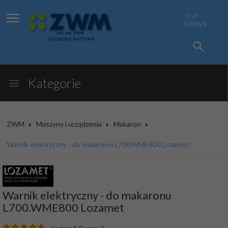
0
szt.
0.00
PLN
Kategorie
ZWM
Maszyny i urządzenia
Makaron
Warnik elektryczny - do makaronu L700.WME800 Lozamet
Warnik elektryczny - do makaronu
L700.WME800 Lozamet
średnia:
5.0
ocen:
2