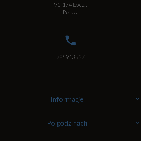
91-174
Łódź
,
Polska
785913537
Informacje
Po godzinach