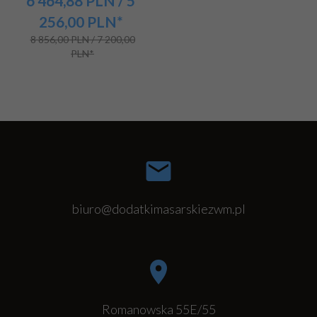
6 464,
88
PLN
/ 5
256,00
PLN*
8 856,00 PLN / 7 200,00
PLN*
biuro@dodatkimasarskiezwm.pl
Romanowska 55E/55