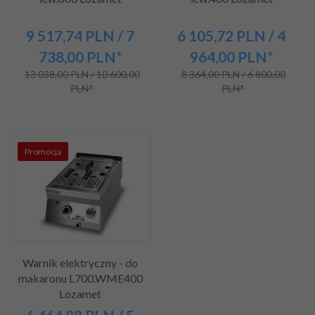
9 517,
74
PLN
/ 7
6 105,
72
PLN
/ 4
738,00
PLN*
964,00
PLN*
13 038,00 PLN / 10 600,00
8 364,00 PLN / 6 800,00
PLN*
PLN*
Promocja
Warnik elektryczny - do
makaronu L700.WME400
Lozamet