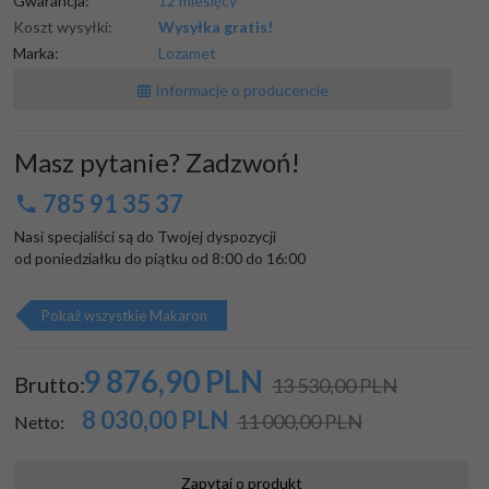
Gwarancja:
12 miesięcy
Koszt wysyłki:
Wysyłka gratis!
Marka:
Lozamet
Informacje o producencie
Masz pytanie? Zadzwoń!
785 91 35 37
Nasi specjaliści są do Twojej dyspozycji

od poniedziałku do piątku od 8:00 do 16:00
Pokaż wszystkie Makaron
9 876,
90
PLN
Brutto:
13 530,00 PLN
8 030,00
PLN
11 000,00 PLN
Netto:
Zapytaj o produkt