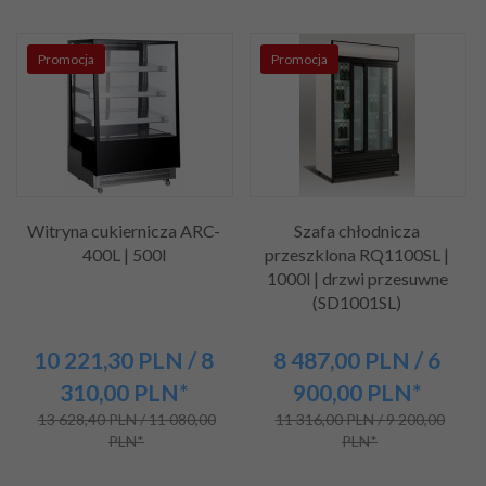
Promocja
Promocja
Witryna cukiernicza ARC-
Szafa chłodnicza
400L | 500l
przeszklona RQ1100SL |
1000l | drzwi przesuwne
(SD1001SL)
10 221,
30
PLN
/ 8
8 487,
00
PLN
/ 6
310,00
PLN*
900,00
PLN*
13 628,40 PLN / 11 080,00
11 316,00 PLN / 9 200,00
PLN*
PLN*