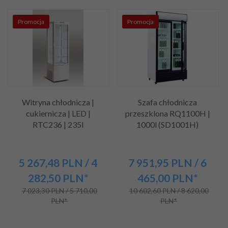
Promocja
Promocja
Witryna chłodnicza |
Szafa chłodnicza
cukiernicza | LED |
przeszklona RQ1100H |
RTC236 | 235l
1000l (SD1001H)
5 267,
48
PLN
/ 4
7 951,
95
PLN
/ 6
282,50
PLN*
465,00
PLN*
7 023,30 PLN / 5 710,00
10 602,60 PLN / 8 620,00
PLN*
PLN*