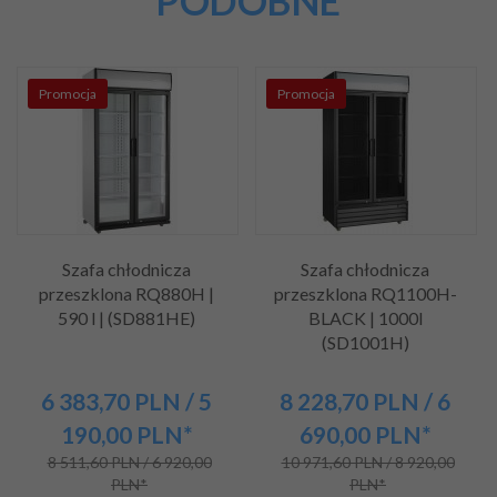
PODOBNE
Promocja
Promocja
Szafa chłodnicza
Szafa chłodnicza
przeszklona RQ880H |
przeszklona RQ1100H-
590 l | (SD881HE)
BLACK | 1000l
(SD1001H)
6 383,
70
PLN
/ 5
8 228,
70
PLN
/ 6
190,00
PLN*
690,00
PLN*
8 511,60 PLN / 6 920,00
10 971,60 PLN / 8 920,00
PLN*
PLN*