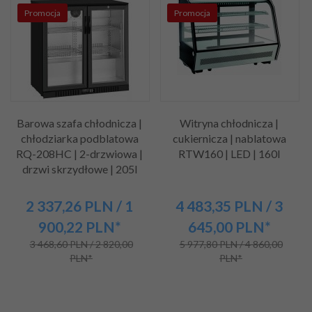
Promocja
Promocja
Barowa szafa chłodnicza |
Witryna chłodnicza |
chłodziarka podblatowa
cukiernicza | nablatowa
RQ-208HC | 2-drzwiowa |
RTW160 | LED | 160l
drzwi skrzydłowe | 205l
2 337,
26
PLN
/ 1
4 483,
35
PLN
/ 3
900,22
PLN*
645,00
PLN*
3 468,60 PLN / 2 820,00
5 977,80 PLN / 4 860,00
PLN*
PLN*