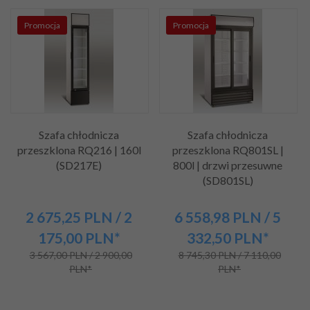
Promocja
Promocja
Szafa chłodnicza
Szafa chłodnicza
przeszklona RQ216 | 160l
przeszklona RQ801SL |
(SD217E)
800l | drzwi przesuwne
(SD801SL)
2 675,
25
PLN
/ 2
6 558,
98
PLN
/ 5
175,00
PLN*
332,50
PLN*
3 567,00 PLN / 2 900,00
8 745,30 PLN / 7 110,00
PLN*
PLN*