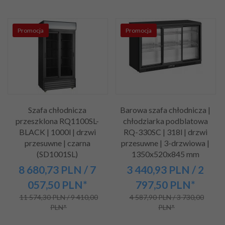
Promocja
Promocja
Szafa chłodnicza
Barowa szafa chłodnicza |
przeszklona RQ1100SL-
chłodziarka podblatowa
BLACK | 1000l | drzwi
RQ-330SC | 318l | drzwi
przesuwne | czarna
przesuwne | 3-drzwiowa |
(SD1001SL)
1350x520x845 mm
8 680,
73
PLN
/ 7
3 440,
93
PLN
/ 2
057,50
PLN*
797,50
PLN*
11 574,30 PLN / 9 410,00
4 587,90 PLN / 3 730,00
PLN*
PLN*