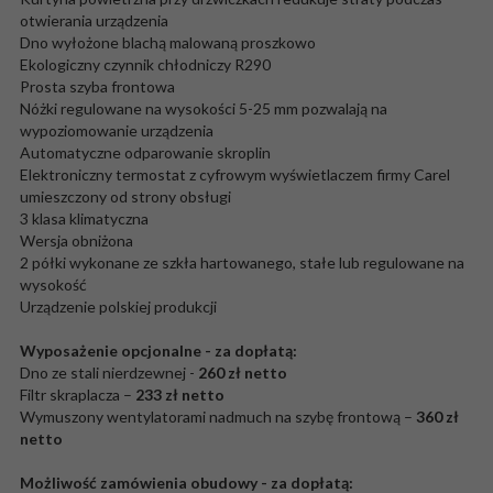
otwierania urządzenia
Dno wyłożone blachą malowaną proszkowo
Ekologiczny czynnik chłodniczy R290
Prosta szyba frontowa
Nóżki regulowane na wysokości 5-25 mm pozwalają na
wypoziomowanie urządzenia
Automatyczne odparowanie skroplin
Elektroniczny termostat z cyfrowym wyświetlaczem firmy Carel
umieszczony od strony obsługi
3 klasa klimatyczna
Wersja obniżona
2 półki wykonane ze szkła hartowanego, stałe lub regulowane na
wysokość
Urządzenie polskiej produkcji
Wyposażenie opcjonalne - za dopłatą:
Dno ze stali nierdzewnej -
260 zł netto
Filtr skraplacza –
233 zł netto
Wymuszony wentylatorami nadmuch na szybę frontową –
360 zł
netto
Możliwość zamówienia obudowy - za dopłatą: