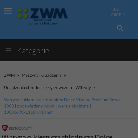
0
szt.
0.00
PLN
Kategorie
ZWM
Maszyny i urządzenia
Urządzenia chłodnicze - grzewcze
Witryny
Witryna cukiernicza chłodnicza Dolce Visione Premium Breve
1300 | podświetlany cokół | wersja obniżona |
1300x670x1110+/-10 mm
Witryna cukiernicza chłodnicza Dolce