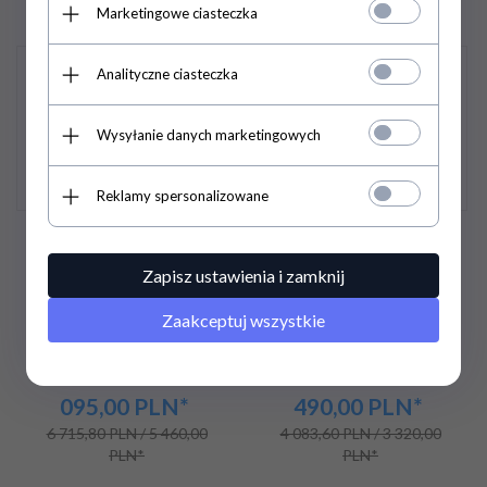
Marketingowe ciasteczka
Promocja
Promocja
Analityczne ciasteczka
Wysyłanie danych marketingowych
Reklamy spersonalizowane
Witryna chłodnicza
Szafa chłodnicza
RTC235 | cukiernicza |
przeszklona RQ416-
Zapisz ustawienia i zamknij
LED | | 235l
BLACK | 383l |
620x610x1980 mm
Zaakceptuj wszystkie
5 036,
85
PLN
/ 4
3 062,
70
PLN
/ 2
095,00
PLN*
490,00
PLN*
6 715,80 PLN / 5 460,00
4 083,60 PLN / 3 320,00
PLN*
PLN*