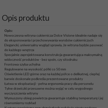
Opis produktu
Opis:
Nowoczesna witryna cukiernicza Dolce Visione idealnie nadaje się
do eksponowania i przechowywania wyrobów cukierniczych
Elegancki, uniwersalny wygląd sprawia, że witryna będzie pasować
do każdego wnętrza
Specjalnie zaprojektowana konstrukcja gwarantująca maksymalną
widoczność produktów - bez spoin, czy sitodruku
Frontowa szyba uchylna
Regulowane na wysokość półki co 50 mm
Oświetlenie LED górne oraz na każdej półce o delikatnej, ciepłej
barwie doskonale podkreśla prezentowane produkty
Łatwa w eksploatacji - pełna ergonomia pracy dla personelu
Tylne drzwiczki przesuwne można wyjąć w celu wygodnego
wyczyszczenia witryny
Wymuszony obieg powietrza gwarantuje stabilną temperaturę i jej
równomierny rozkład
Kurtyna powietrzna przy drzwiczkach redukuje straty podczas