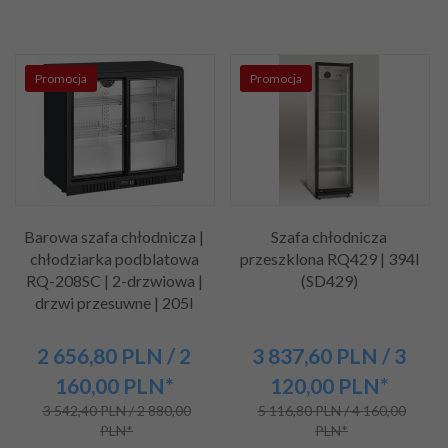
Promocja
Promocja
Barowa szafa chłodnicza |
Szafa chłodnicza
chłodziarka podblatowa
przeszklona RQ429 | 394l
RQ-208SC | 2-drzwiowa |
(SD429)
drzwi przesuwne | 205l
2 656,
80
PLN
/ 2
3 837,
60
PLN
/ 3
160,00
PLN*
120,00
PLN*
3 542,40 PLN / 2 880,00
5 116,80 PLN / 4 160,00
PLN*
PLN*