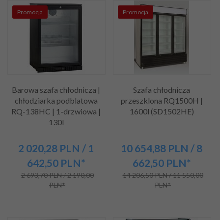
Promocja
Promocja
Barowa szafa chłodnicza |
Szafa chłodnicza
chłodziarka podblatowa
przeszklona RQ1500H |
RQ-138HC | 1-drzwiowa |
1600l (SD1502HE)
130l
2 020,
28
PLN
/ 1
10 654,
88
PLN
/ 8
642,50
PLN*
662,50
PLN*
2 693,70 PLN / 2 190,00
14 206,50 PLN / 11 550,00
PLN*
PLN*