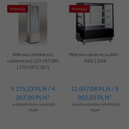
Promocja
Promocja
Witryna chłodnicza |
Witryna cukiernicza ARC-
cukiernicza | LED | RT280
500L | 550l
| 270 l (RTC287)
5 175,
23
PLN
/ 4
12 057,
08
PLN
/ 9
207,50
PLN*
802,50
PLN*
6 900,30 PLN / 5 610,00
16 076,10 PLN / 13 070,00
PLN*
PLN*