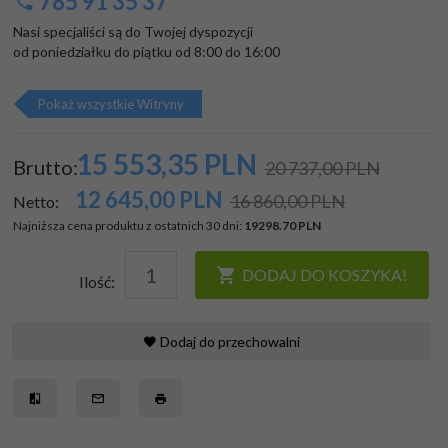
785 91 35 37
Nasi specjaliści są do Twojej dyspozycji

od poniedziałku do piątku od 8:00 do 16:00
Pokaż wszystkie Witryny
15 553,
35
PLN
Brutto:
20 737,00 PLN
12 645,00
PLN
16 860,00 PLN
Netto:
Najniższa cena produktu z ostatnich 30 dni:
19298.70 PLN
DODAJ DO KOSZYKA!
Ilość:
Dodaj do przechowalni