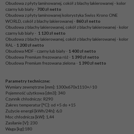
Obudowa z płyty laminowanej, cokół z blachy lakierowanej - kolor
czarny lub biały -
700 zł netto
Obudowa z płyty laminowanej kolorystyka Swiss Krono ONE
WORLD, cokół z blachy lakierowanej -
860 zł netto
Obudowa z blachy lakierowanej, cokół z blachy lakierowanej - kolor
czarny lub biały -
1 120 zł netto
Obudowa z blachy lakierowanej, cokół z blachy lakierowanej - kolor
RAL -
1 200 zł netto
Obudowa MDF - czarny lub biały -
1 400 zł netto
Obudowa Premium frezowana róż -
1 390 zł netto
Obudowa Premium frezowana zielona -
1 390 zł netto
Parametry techniczne:
Wymiary zewnętrzne [mm]: 1300x670x1110+/-10
Pojemność użytkowa [dm3]: 340
Czynnik chłodniczy: R290
Zakres temperatur [°C]: od +5 do +15
Zużycie energii [kWh/24h]: 6,0
Moc chłodnicza [kW]: 1,44
Zasilanie [V]: 230
Waga [kg]:180