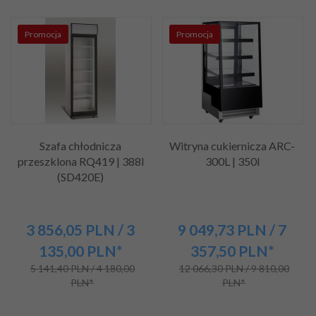
Promocja
Promocja
Szafa chłodnicza
Witryna cukiernicza ARC-
przeszklona RQ419 | 388l
300L | 350l
(SD420E)
3 856,
05
PLN
/ 3
9 049,
73
PLN
/ 7
135,00
PLN*
357,50
PLN*
5 141,40 PLN / 4 180,00
12 066,30 PLN / 9 810,00
PLN*
PLN*