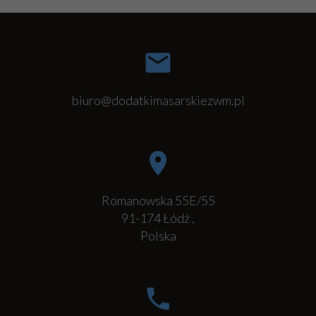
biuro@dodatkimasarskiezwm.pl
Romanowska 55E/55
91-174
Łódź
,
Polska