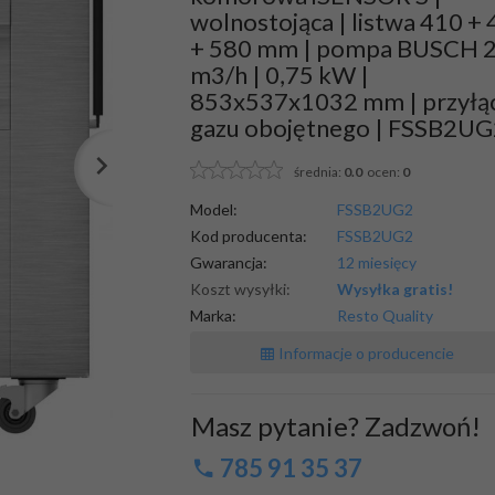
wolnostojąca | listwa 410 +
+ 580 mm | pompa BUSCH 
m3/h | 0,75 kW |
853x537x1032 mm | przyłą
gazu obojętnego | FSSB2UG
średnia:
0.0
ocen:
0
Model:
FSSB2UG2
Kod producenta:
FSSB2UG2
Gwarancja:
12 miesięcy
Koszt wysyłki:
Wysyłka gratis!
Marka:
Resto Quality
Informacje o producencie
Masz pytanie? Zadzwoń!
785 91 35 37