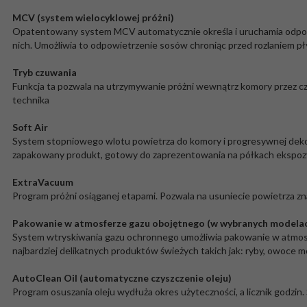
MCV (system wielocyklowej próżni)
Opatentowany system MCV automatycznie określa i uruchamia odpowied
nich. Umożliwia to odpowietrzenie sosów chroniąc przed rozlaniem p
Tryb czuwania
Funkcja ta pozwala na utrzymywanie próżni wewnątrz komory przez cza
technika
Soft Air
System stopniowego wlotu powietrza do komory i progresywnej dekom
zapakowany produkt, gotowy do zaprezentowania na półkach ekspoz
ExtraVacuum
Program próżni osiąganej etapami. Pozwala na usuniecie powietrza zn
Pakowanie w atmosferze gazu obojętnego (w wybranych modela
System wtryskiwania gazu ochronnego umożliwia pakowanie w atmosfe
najbardziej delikatnych produktów świeżych takich jak: ryby, owoce 
AutoClean Oil (automatyczne czyszczenie oleju)
Program osuszania oleju wydłuża okres użyteczności, a licznik godzi