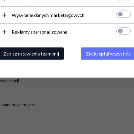
tkich czesci w celu przeprowadzenia konserwacji, skuteczne czyszczen
Wysyłanie danych marketingowych
Reklamy spersonalizowane
ego rodzaju produktu spożywczego
u
Zapisz ustawienia i zamknij
Zaakceptuj wszystkie
ibracji próżni
żniowych
y
nsystencji
t samoprzylepnych