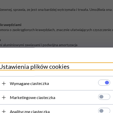
dzewnej, sprawia, ze jest ona bardziej wytrzymała i trwała. Umożliwia o
i krawędziami
 komora o zaokrąglonych krawędziach, znacznie ułatwiających czyszczenie 
u
mi aluminiowymi zawiasami i podwójna amortyzacja
 drugim), bez utraty na jakości zgrzewania
Ustawienia plików cookies
rać pożądana i optymalna konfiguracje zgrzewania w zależności od prod
Wymagane ciasteczka
 próżniowa ze stali nierdzewnej o zaokrąglonych krawędziach znacznie u
Marketingowe ciasteczka
ych
Analityczne ciasteczka