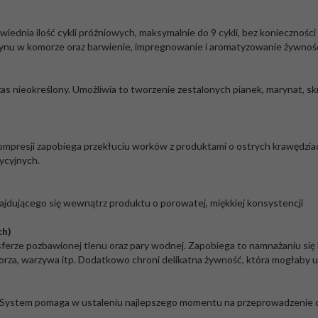
nia ilość cykli próżniowych, maksymalnie do 9 cykli, bez konieczności
łynu w komorze oraz barwienie, impregnowanie i aromatyzowanie żywnoś
s nieokreślony. Umożliwia to tworzenie zestalonych pianek, marynat, s
presji zapobiega przekłuciu worków z produktami o ostrych krawędziach
ycyjnych.
ajdującego się wewnątrz produktu o porowatej, miękkiej konsystencji
ch)
rze pozbawionej tlenu oraz pary wodnej. Zapobiega to namnażaniu się b
morza, warzywa itp. Dodatkowo chroni delikatna żywność, która mogłaby 
n. System pomaga w ustaleniu najlepszego momentu na przeprowadzenie c