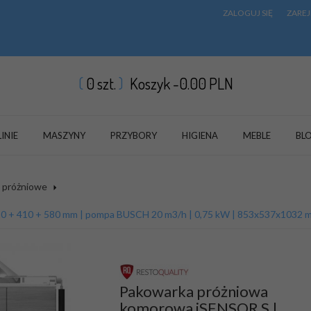
ZALOGUJ SIĘ
ZAREJ
0
szt.
Koszyk -
0.00
PLN
LINIE
MASZYNY
PRZYBORY
HIGIENA
MEBLE
BL
 próżniowe
10 + 410 + 580 mm | pompa BUSCH 20 m3/h | 0,75 kW | 853x537x1032 m
Pakowarka próżniowa
komorowa iSENSOR S |