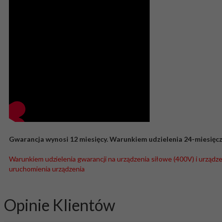
Gwarancja wynosi 12 miesięcy. Warunkiem udzielenia 24-miesięczn
Warunkiem udzielenia gwarancji na urządzenia siłowe (400V) i urządze
uruchomienia urządzenia
Opinie Klientów