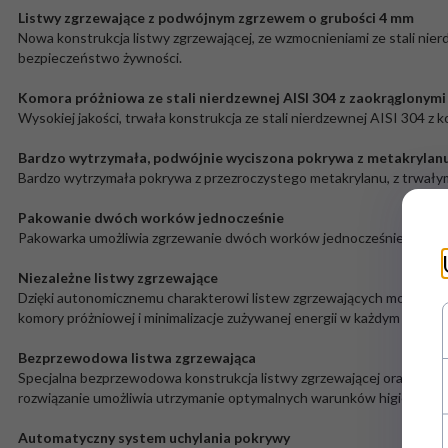
Listwy zgrzewające z podwójnym zgrzewem o grubości 4 mm
Nowa konstrukcja listwy zgrzewającej, ze wzmocnieniami ze stali nier
bezpieczeństwo żywności.
Komora próżniowa ze stali nierdzewnej AISI 304 z zaokrąglonym
Wysokiej jakości, trwała konstrukcja ze stali nierdzewnej AISI 304 z
Bardzo wytrzymała, podwójnie wyciszona pokrywa z metakrylan
Bardzo wytrzymała pokrywa z przezroczystego metakrylanu, z trwały
Pakowanie dwóch worków jednocześnie
Pakowarka umożliwia zgrzewanie dwóch worków jednocześnie (jeden na
Niezależne listwy zgrzewające
Dzięki autonomicznemu charakterowi listew zgrzewających możemy wyb
komory próżniowej i minimalizacje zużywanej energii w każdym cyklu.
Bezprzewodowa listwa zgrzewająca
Specjalna bezprzewodowa konstrukcja listwy zgrzewającej oraz komora
rozwiązanie umożliwia utrzymanie optymalnych warunków higieniczn
Automatyczny system uchylania pokrywy