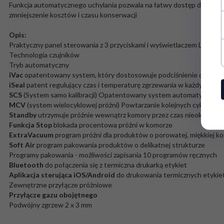
Funkcja automatycznego uchylania pozwala na łatwy dostęp do wszys
zmniejszenie kosztów i czasu konserwacji
Opis:
Praktyczny panel sterowania z 3 przyciskami i wyświetlaczem LCD
Technologia czujników
Tryb automatyczny
iVac
opatentowany system, który dostosowuje podciśnienie do każd
iSeal
patent regulujący czas i temperaturę zgrzewania w każdym cykl
SCS
(System samo kalibracji) Opatentowany system automatycznej kal
MCV
(system wielocyklowej próżni) Powtarzanie kolejnych cykli pró
Standby
utrzymuje próżnie wewnątrz komory przez czas nieokreślon
Funkcja Stop
blokada procentowa próżni w komorze
ExtraVacuum
program próżni dla produktów o porowatej, miękkiej ko
Soft Air
program pakowania produktów o delikatnej strukturze
Programy pakowania - możliwości zapisania 10 programów ręcznych
Bluetooth
do połączenia się z termiczna drukarką etykiet
Aplikacja sterująca iOS/Android
do drukowania termicznych etykie
Zewnętrzne przyłącze próżniowe
Przyłącze gazu obojętnego
Podwójny zgrzew 2 x 3 mm