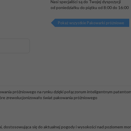
Nasi specjaliści są do Twojej dyspozycji

od poniedziałku do piątku od 8:00 do 16:00
Pokaż wszystkie Pakowarki próżniowe
ania próżniowego na rynku dzięki połączonym inteligentnym patentom iS
 które zrewolucjonizowało świat pakowania próżniowego
ni, dostosowująca się do aktualnej pogody i wysokości nad poziomem mor