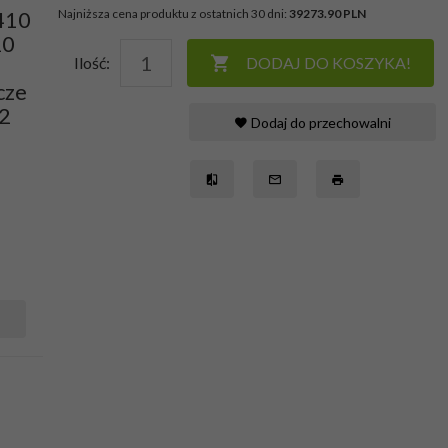
 410
Najniższa cena produktu z ostatnich 30 dni:
39273.90 PLN
20
Ilość:
DODAJ DO KOSZYKA!
cze
2
Dodaj do przechowalni