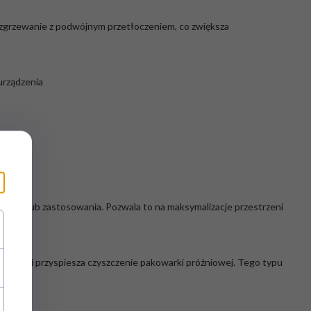
na zgrzewanie z podwójnym przetłoczeniem, co zwiększa
urządzenia
uktu lub zastosowania. Pozwala to na maksymalizacje przestrzeni
łatwia i przyspiesza czyszczenie pakowarki próżniowej. Tego typu