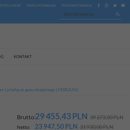
ESTRUJ MNIE
PRZECHOWALNIA
PORÓWNYWARKA
OG
KONTAKT
m | przyłącze gazu obojętnego | FSSB2UG2
29 455,
43
PLN
Brutto:
39 273,00 PLN
23 947,50
PLN
31 930,00 PLN
Netto: