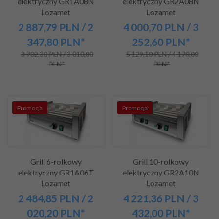
elektryczny GR1A08N
elektryczny GR2A08N
Lozamet
Lozamet
2 887,
79
PLN
/ 2
4 000,
70
PLN
/ 3
347,80
PLN*
252,60
PLN*
3 702,30 PLN / 3 010,00
5 129,10 PLN / 4 170,00
PLN*
PLN*
Promocja
Promocja
Grill 6-rolkowy
Grill 10-rolkowy
elektryczny GR1A06T
elektryczny GR2A10N
Lozamet
Lozamet
2 484,
85
PLN
/ 2
4 221,
36
PLN
/ 3
020,20
PLN*
432,00
PLN*