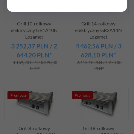
Grill 10-rolkowy
Grill 14-rolkowy
elektryczny GR1A10N
elektryczny GR2A14N
Lozamet
Lozamet
3 252,
37
PLN
/ 2
4 462,
56
PLN
/ 3
644,20
PLN*
628,10
PLN*
4 169,70 PLN / 3 390,00
6 113,10 PLN / 4 970,00
PLN*
PLN*
Promocja
Promocja
Grill 8-rolkowy
Grill 8-rolkowy