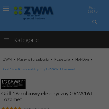
0
szt.
0.00
PLN
Kategorie
ZWM
Maszyny i urządzenia
Pozostałe
Hot-Dog
Grill 16-rolkowy elektryczny GR2A16T Lozamet
Grill 16-rolkowy elektryczny GR2A16T
Lozamet
średnia:
5.0
ocen:
1