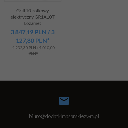
Grill 10-rolkowy
elektryczny GR1A10T
Lozamet
3 847,
19
PLN
/ 3
127,80
PLN*
4 932,30 PLN / 4 010,00
PLN*
biuro@dodatkimasarskiezwm.pl