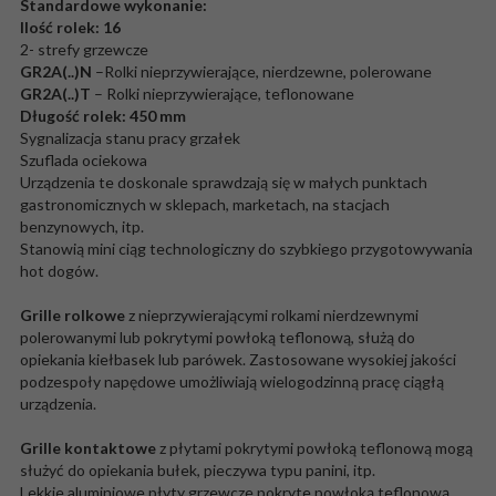
Standardowe wykonanie:
Ilość rolek: 16
2- strefy grzewcze
GR2A(..)N
–Rolki nieprzywierające, nierdzewne, polerowane
GR2A(..)T
– Rolki nieprzywierające, teflonowane
Długość rolek: 450 mm
Sygnalizacja stanu pracy grzałek
Szuflada ociekowa
Urządzenia te doskonale sprawdzają się w małych punktach
gastronomicznych w sklepach, marketach, na stacjach
benzynowych, itp.
Stanowią mini ciąg technologiczny do szybkiego przygotowywania
hot dogów.
Grille rolkowe
z nieprzywierającymi rolkami nierdzewnymi
polerowanymi lub pokrytymi powłoką teflonową, służą do
opiekania kiełbasek lub parówek. Zastosowane wysokiej jakości
podzespoły napędowe umożliwiają wielogodzinną pracę ciągłą
urządzenia.
Grille kontaktowe
z płytami pokrytymi powłoką teflonową mogą
służyć do opiekania bułek, pieczywa typu panini, itp.
Lekkie aluminiowe płyty grzewcze pokryte powłoką teflonową