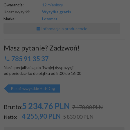
Gwarancja:
12 miesięcy
Koszt wysyłki:
Wysyłka gratis!
Marka:
Lozamet
Informacje o producencie
Masz pytanie? Zadzwoń!
785 91 35 37
Nasi specjaliści są do Twojej dyspozycji

od poniedziałku do piątku od 8:00 do 16:00
Pokaż wszystkie Hot-Dog
5 234,
76
PLN
Brutto:
7 170,00 PLN
4 255,90
PLN
5 830,00 PLN
Netto: