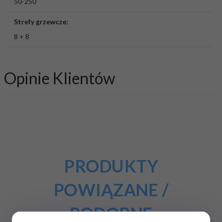
50-250
Strefy grzewcze:
8 + 8
Opinie Klientów
PRODUKTY
POWIĄZANE /
PODOBNE