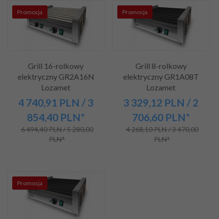
Promocja
Promocja
Grill 16-rolkowy
Grill 8-rolkowy
elektryczny GR2A16N
elektryczny GR1A08T
Lozamet
Lozamet
4 740,
91
PLN
/ 3
3 329,
12
PLN
/ 2
854,40
PLN*
706,60
PLN*
6 494,40 PLN / 5 280,00
4 268,10 PLN / 3 470,00
PLN*
PLN*
Promocja