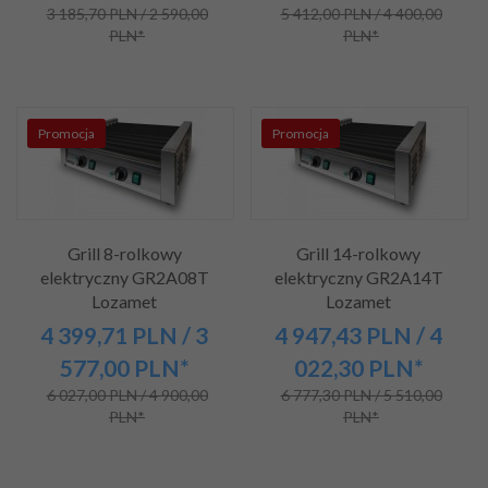
3 185,70 PLN / 2 590,00
5 412,00 PLN / 4 400,00
PLN*
PLN*
Promocja
Promocja
Grill 8-rolkowy
Grill 14-rolkowy
elektryczny GR2A08T
elektryczny GR2A14T
Lozamet
Lozamet
4 399,
71
PLN
/ 3
4 947,
43
PLN
/ 4
577,00
PLN*
022,30
PLN*
6 027,00 PLN / 4 900,00
6 777,30 PLN / 5 510,00
PLN*
PLN*