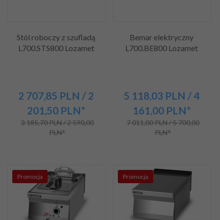
Stól roboczy z szufladą
Bemar elektryczny
L700.STS800 Lozamet
L700.BE800 Lozamet
2 707,
85
PLN
/ 2
5 118,
03
PLN
/ 4
201,50
PLN*
161,00
PLN*
3 185,70 PLN / 2 590,00
7 011,00 PLN / 5 700,00
PLN*
PLN*
Promocja
Promocja