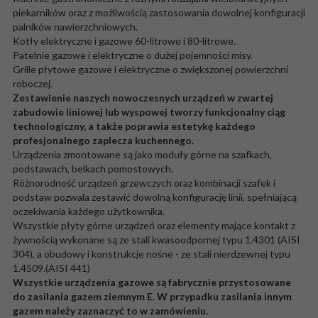
piekarników oraz z możliwością zastosowania dowolnej konfiguracji
palników nawierzchniowych.
Kotły elektryczne i gazowe 60-litrowe i 80-litrowe.
Patelnie gazowe i elektryczne o dużej pojemności misy.
Grille płytowe gazowe i elektryczne o zwiększonej powierzchni
roboczej.
Zestawienie naszych nowoczesnych urządzeń w zwartej
zabudowie liniowej lub wyspowej tworzy funkcjonalny ciąg
technologiczny, a także poprawia estetykę każdego
profesjonalnego zaplecza kuchennego.
Urządzenia zmontowane są jako moduły górne na szafkach,
podstawach, belkach pomostowych.
Różnorodność urządzeń grzewczych oraz kombinacji szafek i
podstaw pozwala zestawić dowolną konfigurację linii, spełniającą
oczekiwania każdego użytkownika.
Wszystkie płyty górne urządzeń oraz elementy mające kontakt z
żywnością wykonane są ze stali kwasoodpornej typu 1.4301 (AISI
304), a obudowy i konstrukcje nośne - ze stali nierdzewnej typu
1.4509.(AISI 441)
Wszystkie urządzenia gazowe są fabrycznie przystosowane
do zasilania gazem ziemnym E. W przypadku zasilania innym
gazem należy zaznaczyć to w zamówieniu.