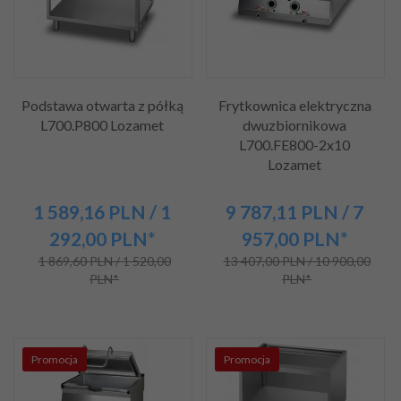
Podstawa otwarta z półką
Frytkownica elektryczna
L700.P800 Lozamet
dwuzbiornikowa
L700.FE800-2x10
Lozamet
1 589,
16
PLN
/ 1
9 787,
11
PLN
/ 7
292,00
PLN*
957,00
PLN*
1 869,60 PLN / 1 520,00
13 407,00 PLN / 10 900,00
PLN*
PLN*
Promocja
Promocja