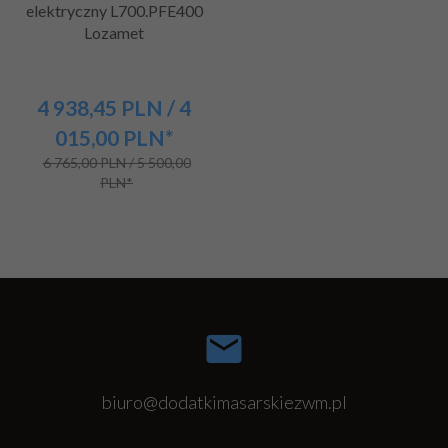
elektryczny L700.PFE400
Lozamet
4 938,
45
PLN
/ 4
015,00
PLN*
6 765,00 PLN / 5 500,00
PLN*
biuro@dodatkimasarskiezwm.pl