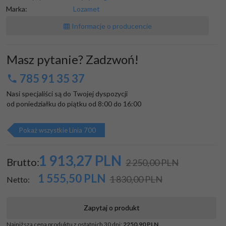
Marka:
Lozamet
Informacje o producencie
Masz pytanie? Zadzwoń!
785 91 35 37
Nasi specjaliści są do Twojej dyspozycji

od poniedziałku do piątku od 8:00 do 16:00
Pokaż wszystkie Linia 700
1 913,
27
PLN
Brutto:
2 250,00 PLN
1 555,50
PLN
1 830,00 PLN
Netto:
Zapytaj o produkt
Najniższa cena produktu z ostatnich 30 dni:
2250.90 PLN