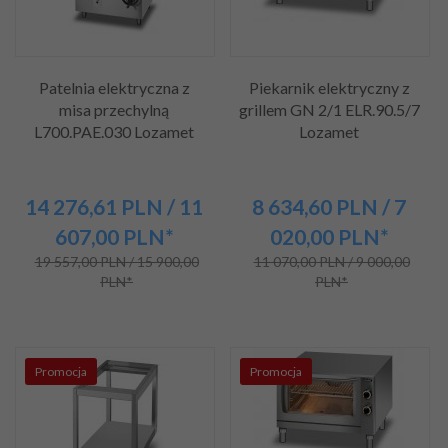
Patelnia elektryczna z
Piekarnik elektryczny z
misa przechylną
grillem GN 2/1 ELR.90.5/7
L700.PAE.030 Lozamet
Lozamet
14 276,
61
PLN
/ 11
8 634,
60
PLN
/ 7
607,00
PLN*
020,00
PLN*
19 557,00 PLN / 15 900,00
11 070,00 PLN / 9 000,00
PLN*
PLN*
Promocja
Promocja