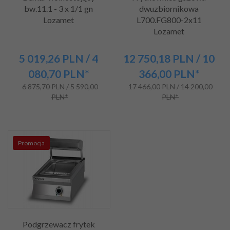
bw.11.1 - 3 x 1/1 gn
dwuzbiornikowa
Lozamet
L700.FG800-2x11
Lozamet
5 019,
26
PLN
/ 4
12 750,
18
PLN
/ 10
080,70
PLN*
366,00
PLN*
6 875,70 PLN / 5 590,00
17 466,00 PLN / 14 200,00
PLN*
PLN*
Promocja
Podgrzewacz frytek