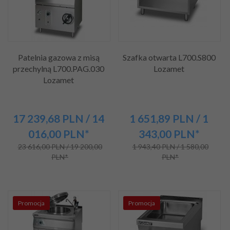
Patelnia gazowa z misą
Szafka otwarta L700.S800
przechylną L700.PAG.030
Lozamet
Lozamet
17 239,
68
PLN
/ 14
1 651,
89
PLN
/ 1
016,00
PLN*
343,00
PLN*
23 616,00 PLN / 19 200,00
1 943,40 PLN / 1 580,00
PLN*
PLN*
Promocja
Promocja