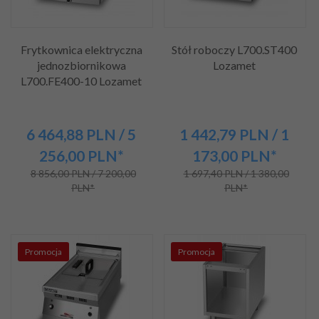
Frytkownica elektryczna
Stół roboczy L700.ST400
jednozbiornikowa
Lozamet
L700.FE400-10 Lozamet
6 464,
88
PLN
/ 5
1 442,
79
PLN
/ 1
256,00
PLN*
173,00
PLN*
8 856,00 PLN / 7 200,00
1 697,40 PLN / 1 380,00
PLN*
PLN*
Promocja
Promocja