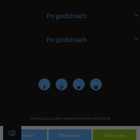
Po godzinach
Po godzinach
Informacja o cookies
|
sklep internetowy
RedCart.pl
Zadzwoń
Wiadomość
Do koszyka