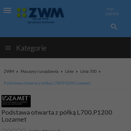
0
szt.
0.00
PLN
Kategorie
ZWM
Maszyny i urządzenia
Linie
Linia 700
Podstawa otwarta z półką L700.P1200 Lozamet
Podstawa otwarta z półką L700.P1200
Lozamet
średnia:
0.0
ocen:
0