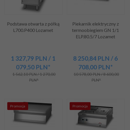
Podstawa otwarta z półką
Piekarnik elektryczny z
L700.P400 Lozamet
termoobiegiem GN 1/1
ELP.80.5/7 Lozamet
1 327,
79
PLN
/ 1
8 250,
84
PLN
/ 6
079,50
PLN*
708,00
PLN*
1 562,10 PLN / 1 270,00
10 578,00 PLN / 8 600,00
PLN*
PLN*
Promocja
Promocja