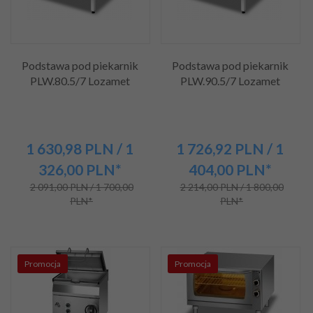
Podstawa pod piekarnik
Podstawa pod piekarnik
PLW.80.5/7 Lozamet
PLW.90.5/7 Lozamet
1 630,
98
PLN
/ 1
1 726,
92
PLN
/ 1
326,00
PLN*
404,00
PLN*
2 091,00 PLN / 1 700,00
2 214,00 PLN / 1 800,00
PLN*
PLN*
Promocja
Promocja