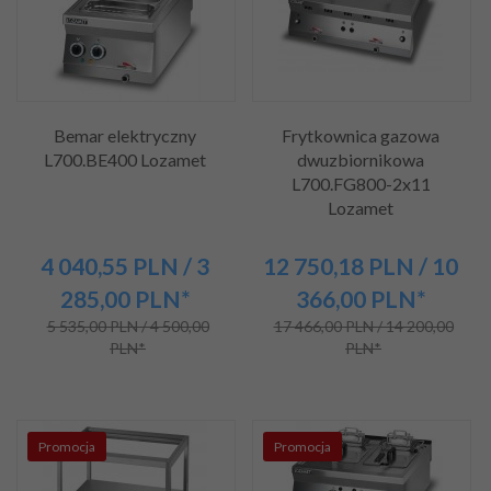
Bemar elektryczny
Frytkownica gazowa
L700.BE400 Lozamet
dwuzbiornikowa
L700.FG800-2x11
Lozamet
4 040,
55
PLN
/ 3
12 750,
18
PLN
/ 10
285,00
PLN*
366,00
PLN*
5 535,00 PLN / 4 500,00
17 466,00 PLN / 14 200,00
PLN*
PLN*
Promocja
Promocja