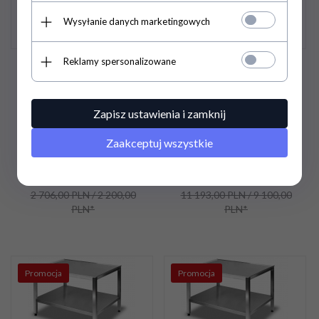
Wysyłanie danych marketingowych
Reklamy spersonalizowane
Stól roboczy z szufladą
Frytkownica elektryczna
L700.STS400 Lozamet
dwuzbiornikowa
L700.FE400-2x5 Lozamet
Zapisz ustawienia i zamknij
Zaakceptuj wszystkie
2 300,
10
PLN
/ 1
8 170,
89
PLN
/ 6
870,00
PLN*
643,00
PLN*
2 706,00 PLN / 2 200,00
11 193,00 PLN / 9 100,00
PLN*
PLN*
Promocja
Promocja