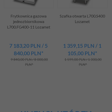
Frytkownica gazowa
Szafka otwarta L700.S400
jednozbiornikowa
Lozamet
L700.FG400-11 Lozamet
7 183,
20
PLN
/ 5
1 359,
15
PLN
/ 1
840,00
PLN*
105,00
PLN*
9 840,00 PLN / 8 000,00
1 599,00 PLN / 1 300,00
PLN*
PLN*