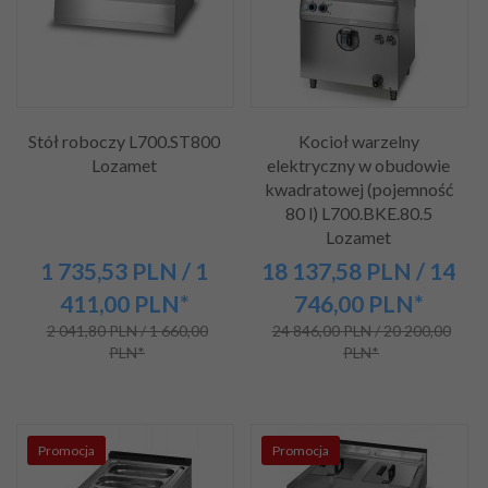
Stół roboczy L700.ST800
Kocioł warzelny
Lozamet
elektryczny w obudowie
kwadratowej (pojemność
80 l) L700.BKE.80.5
Lozamet
1 735,
53
PLN
/ 1
18 137,
58
PLN
/ 14
411,00
PLN*
746,00
PLN*
2 041,80 PLN / 1 660,00
24 846,00 PLN / 20 200,00
PLN*
PLN*
Promocja
Promocja