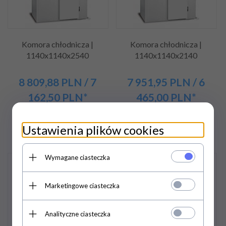
Komora chłodnicza |
Komora chłodnicza |
1140x1140x2540
1140x1140x2140
8 809,
88
PLN
/ 7
7 951,
95
PLN
/ 6
162,50
PLN*
465,00
PLN*
11 746,50 PLN / 9 550,00
10 602,60 PLN / 8 620,00
PLN*
PLN*
Ustawienia plików cookies
Wymagane ciasteczka
Promocja
Promocja
Marketingowe ciasteczka
Analityczne ciasteczka