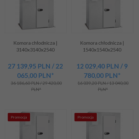
Komora chłodnicza |
Komora chłodnicza |
3140x3140x2540
1540x1540x2540
27 139,
95
PLN
/ 22
12 029,
40
PLN
/ 9
065,00
PLN*
780,00
PLN*
36 186,60 PLN / 29 420,00
16 039,20 PLN / 13 040,00
PLN*
PLN*
Promocja
Promocja