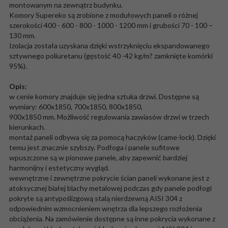
montowanym na zewnątrz budynku.
Komory Supereko są zrobione z modułowych paneli o różnej
szerokości 400 - 600 - 800 - 1000 - 1200 mm i grubości 70 - 100 –
130 mm.
Izolacja została uzyskana dzięki wstrzyknięciu ekspandowanego
sztywnego poliuretanu (gęstość 40 -42 kg/m? zamknięte komórki
95%).
Opis:
w cenie komory znajduje się jedna sztuka drzwi. Dostępne są
wymiary: 600x1850, 700x1850, 800x1850,
900x1850 mm. Możliwość regulowania zawiasów drzwi w trzech
kierunkach.
montaż paneli odbywa się za pomocą haczyków (came-lock). Dzięki
temu jest znacznie szybszy. Podłoga i panele sufitowe
wpuszczone są w pionowe panele, aby zapewnić bardziej
harmonijny i estetyczny wygląd.
wewnętrzne i zewnętrzne pokrycie ścian paneli wykonane jest z
atoksycznej białej blachy metalowej podczas gdy panele podłogi
pokryte są antypoślizgową stalą nierdzewną AISI 304 z
odpowiednim wzmocnieniem wnętrza dla lepszego rozłożenia
obciążenia. Na zamówienie dostępne są inne pokrycia wykonane z