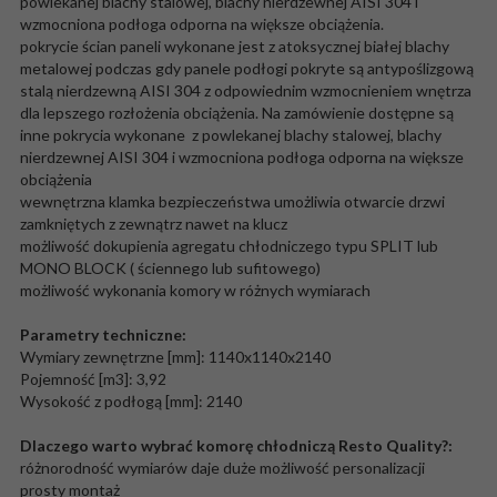
powlekanej blachy stalowej, blachy nierdzewnej AISI 304 i
wzmocniona podłoga odporna na większe obciążenia.
pokrycie ścian paneli wykonane jest z atoksycznej białej blachy
metalowej podczas gdy panele podłogi pokryte są antypoślizgową
stalą nierdzewną AISI 304 z odpowiednim wzmocnieniem wnętrza
dla lepszego rozłożenia obciążenia. Na zamówienie dostępne są
inne pokrycia wykonane z powlekanej blachy stalowej, blachy
nierdzewnej AISI 304 i wzmocniona podłoga odporna na większe
obciążenia
wewnętrzna klamka bezpieczeństwa umożliwia otwarcie drzwi
zamkniętych z zewnątrz nawet na klucz
możliwość dokupienia agregatu chłodniczego typu SPLIT lub
MONO BLOCK ( ściennego lub sufitowego)
możliwość wykonania komory w różnych wymiarach
Parametry techniczne:
Wymiary zewnętrzne [mm]: 1140x1140x2140
Pojemność [m3]: 3,92
Wysokość z podłogą [mm]: 2140
Dlaczego warto wybrać komorę chłodniczą Resto Quality?:
różnorodność wymiarów daje duże możliwość personalizacji
prosty montaż