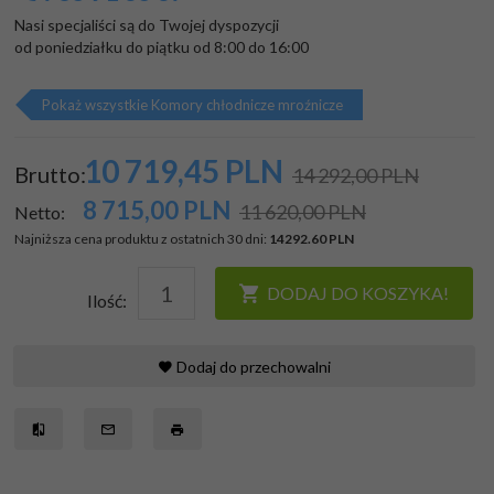
Nasi specjaliści są do Twojej dyspozycji

od poniedziałku do piątku od 8:00 do 16:00
Pokaż wszystkie Komory chłodnicze mroźnicze
10 719,
45
PLN
Brutto:
14 292,00 PLN
8 715,00
PLN
11 620,00 PLN
Netto:
Najniższa cena produktu z ostatnich 30 dni:
14292.60 PLN
DODAJ DO KOSZYKA!
Ilość:
Dodaj do przechowalni