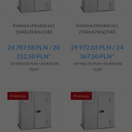
Komora chłodnicza |
Komora chłodnicza |
3140x3140x2140
2740x4740x2140
24 787,
58
PLN
/ 20
29 972,
03
PLN
/ 24
152,50
PLN*
367,50
PLN*
33 050,10 PLN / 26 870,00
39 962,70 PLN / 32 490,00
PLN*
PLN*
Promocja
Promocja