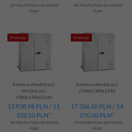
27 761,10 PLN / 22 570,00
43 701,90 PLN / 35 530,00
PLN*
PLN*
Promocja
Promocja
Komora chłodnicza |
Komora chłodnicza |
Mroźnicza |
2340x2340x2140
1940x1940x2140
13 938,
98
PLN
/ 11
17 306,
10
PLN
/ 14
332,50
PLN*
070,00
PLN*
18 585,30 PLN / 15 110,00
23 074,80 PLN / 18 760,00
PLN*
PLN*