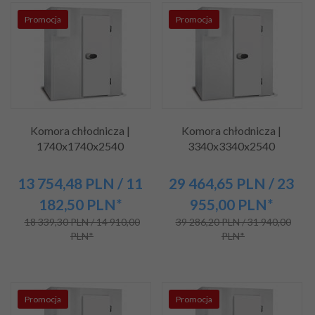
Promocja
Promocja
Komora chłodnicza |
Komora chłodnicza |
1740x1740x2540
3340x3340x2540
13 754,
48
PLN
/ 11
29 464,
65
PLN
/ 23
182,50
PLN*
955,00
PLN*
18 339,30 PLN / 14 910,00
39 286,20 PLN / 31 940,00
PLN*
PLN*
Promocja
Promocja