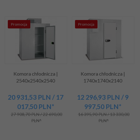
Promocja
Promocja
Komora chłodnicza |
Komora chłodnicza |
2540x2540x2540
1740x1740x2140
20 931,
53
PLN
/ 17
12 296,
93
PLN
/ 9
017,50
PLN*
997,50
PLN*
27 908,70 PLN / 22 690,00
16 395,90 PLN / 13 330,00
PLN*
PLN*