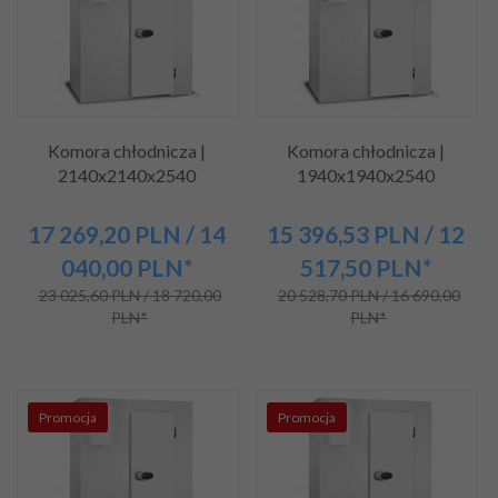
Komora chłodnicza |
Komora chłodnicza |
2140x2140x2540
1940x1940x2540
17 269,
20
PLN
/ 14
15 396,
53
PLN
/ 12
040,00
PLN*
517,50
PLN*
23 025,60 PLN / 18 720,00
20 528,70 PLN / 16 690,00
PLN*
PLN*
Promocja
Promocja