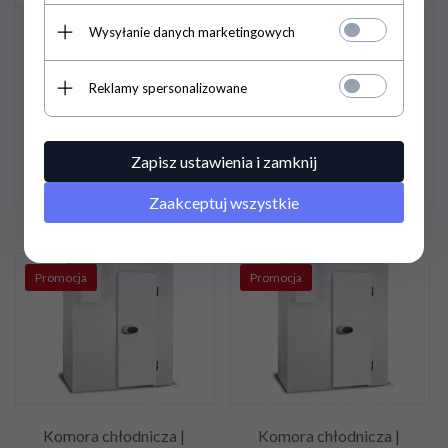
Wysyłanie danych marketingowych
Komora chłodnicza |
Komora chłodnicza |
2940x2940x2540
2940x2940x2140
Reklamy spersonalizowane
25 045,
88
PLN
/ 20
22 841,
10
PLN
/ 18
362,50
PLN*
570,00
PLN*
Zapisz ustawienia i zamknij
33 394,50 PLN / 27 150,00
30 454,80 PLN / 24 760,00
PLN*
PLN*
Zaakceptuj wszystkie
Promocja
Promocja
Komora chłodnicza |
Komora chłodnicza |