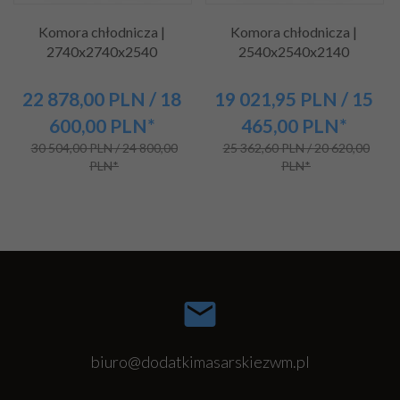
Komora chłodnicza |
Komora chłodnicza |
2740x2740x2540
2540x2540x2140
22 878,
00
PLN
/ 18
19 021,
95
PLN
/ 15
600,00
PLN*
465,00
PLN*
30 504,00 PLN / 24 800,00
25 362,60 PLN / 20 620,00
PLN*
PLN*
biuro@dodatkimasarskiezwm.pl