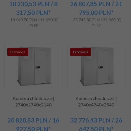
10 230,
53
PLN
/ 8
26 807,
85
PLN
/ 21
317,50
PLN*
795,00
PLN*
13 640,70 PLN / 11 090,00
35 743,80 PLN / 29 060,00
PLN*
PLN*
Promocja
Promocja
Komora chłodnicza |
Komora chłodnicza |
2740x2740x2140
2740x4740x2540
20 820,
83
PLN
/ 16
32 776,
43
PLN
/ 26
927,50
PLN*
647,50
PLN*