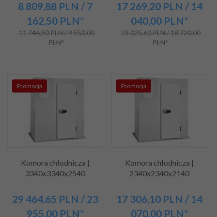
8 809,
88
PLN
/ 7
17 269,
20
PLN
/ 14
162,50
PLN*
040,00
PLN*
11 746,50 PLN / 9 550,00
23 025,60 PLN / 18 720,00
PLN*
PLN*
Promocja
Promocja
Komora chłodnicza |
Komora chłodnicza |
3340x3340x2540
2340x2340x2140
29 464,
65
PLN
/ 23
17 306,
10
PLN
/ 14
955,00
PLN*
070,00
PLN*