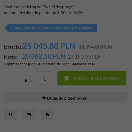
Nasi specjaliści są do Twojej dyspozycji

od poniedziałku do piątku od 8:00 do 16:00
Pokaż wszystkie Komory chłodnicze mroźnicze
25 045,
88
PLN
Brutto:
33 394,00 PLN
20 362,50
PLN
27 150,00 PLN
Netto:
Najniższa cena produktu z ostatnich 30 dni:
33394.50 PLN
DODAJ DO KOSZYKA!
Ilość:
Dodaj do przechowalni