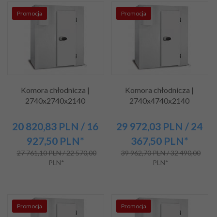
Promocja
Promocja
Komora chłodnicza |
Komora chłodnicza |
2740x2740x2140
2740x4740x2140
20 820,
83
PLN
/ 16
29 972,
03
PLN
/ 24
927,50
PLN*
367,50
PLN*
27 761,10 PLN / 22 570,00
39 962,70 PLN / 32 490,00
PLN*
PLN*
Promocja
Promocja