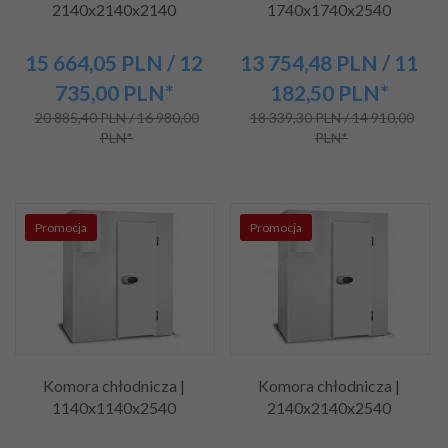
2140x2140x2140
1740x1740x2540
15 664,
05
PLN
/ 12
13 754,
48
PLN
/ 11
735,00
PLN*
182,50
PLN*
20 885,40 PLN / 16 980,00
18 339,30 PLN / 14 910,00
PLN*
PLN*
Promocja
Promocja
Komora chłodnicza |
Komora chłodnicza |
1140x1140x2540
2140x2140x2540