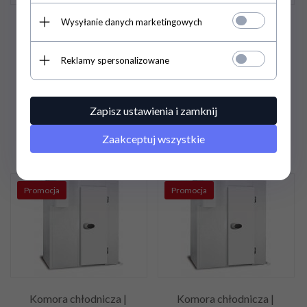
Wysyłanie danych marketingowych
Komora chłodnicza |
Komora chłodnicza |
2740x2740x2540
1940x1940x2540
Reklamy spersonalizowane
22 878,
00
PLN
/ 18
15 396,
53
PLN
/ 12
600,00
PLN*
517,50
PLN*
Zapisz ustawienia i zamknij
30 504,00 PLN / 24 800,00
20 528,70 PLN / 16 690,00
PLN*
PLN*
Zaakceptuj wszystkie
Promocja
Promocja
Komora chłodnicza |
Komora chłodnicza |