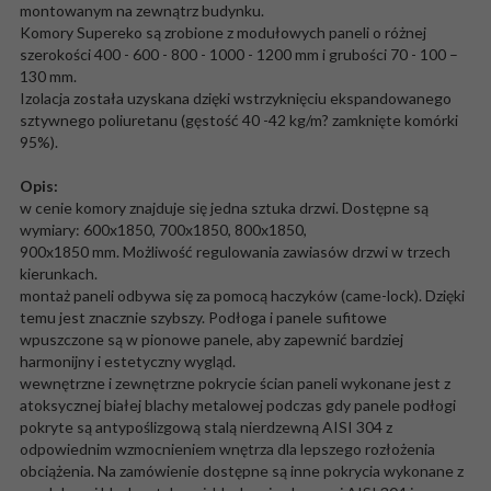
montowanym na zewnątrz budynku.
Komory Supereko są zrobione z modułowych paneli o różnej
szerokości 400 - 600 - 800 - 1000 - 1200 mm i grubości 70 - 100 –
130 mm.
Izolacja została uzyskana dzięki wstrzyknięciu ekspandowanego
sztywnego poliuretanu (gęstość 40 -42 kg/m? zamknięte komórki
95%).
Opis:
w cenie komory znajduje się jedna sztuka drzwi. Dostępne są
wymiary: 600x1850, 700x1850, 800x1850,
900x1850 mm. Możliwość regulowania zawiasów drzwi w trzech
kierunkach.
montaż paneli odbywa się za pomocą haczyków (came-lock). Dzięki
temu jest znacznie szybszy. Podłoga i panele sufitowe
wpuszczone są w pionowe panele, aby zapewnić bardziej
harmonijny i estetyczny wygląd.
wewnętrzne i zewnętrzne pokrycie ścian paneli wykonane jest z
atoksycznej białej blachy metalowej podczas gdy panele podłogi
pokryte są antypoślizgową stalą nierdzewną AISI 304 z
odpowiednim wzmocnieniem wnętrza dla lepszego rozłożenia
obciążenia. Na zamówienie dostępne są inne pokrycia wykonane z