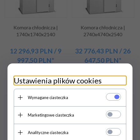
Komora chłodnicza |
Komora chłodnicza |
1740x1740x2140
2740x4740x2540
12 296,
93
PLN
/ 9
32 776,
43
PLN
/ 26
997,50
PLN*
647,50
PLN*
16 395,90 PLN / 13 330,00
43 701,90 PLN / 35 530,00
PLN*
PLN*
Ustawienia plików cookies
Wymagane ciasteczka
Promocja
Promocja
Marketingowe ciasteczka
Analityczne ciasteczka