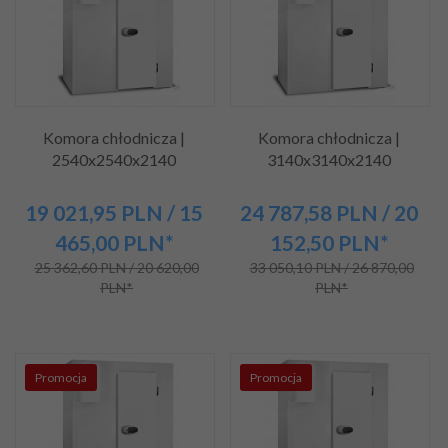
Komora chłodnicza |
Komora chłodnicza |
2540x2540x2140
3140x3140x2140
19 021,
95
PLN
/ 15
24 787,
58
PLN
/ 20
465,00
PLN*
152,50
PLN*
25 362,60 PLN / 20 620,00
33 050,10 PLN / 26 870,00
PLN*
PLN*
Promocja
Promocja