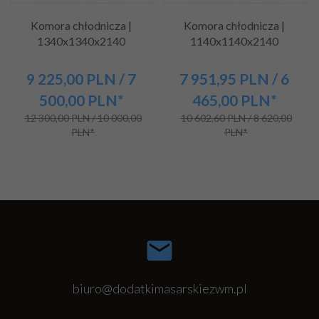
Komora chłodnicza |
Komora chłodnicza |
1340x1340x2140
1140x1140x2140
9 225,
00
PLN
/ 7
7 951,
95
PLN
/ 6
500,00
PLN*
465,00
PLN*
12 300,00 PLN / 10 000,00
10 602,60 PLN / 8 620,00
PLN*
PLN*
biuro@dodatkimasarskiezwm.pl