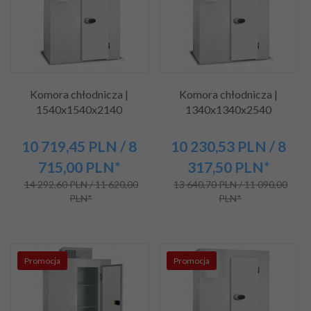
Komora chłodnicza |
Komora chłodnicza |
1540x1540x2140
1340x1340x2540
10 719,
45
PLN
/ 8
10 230,
53
PLN
/ 8
715,00
PLN*
317,50
PLN*
14 292,60 PLN / 11 620,00
13 640,70 PLN / 11 090,00
PLN*
PLN*
Promocja
Promocja