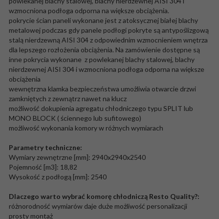
powlekanej blachy stalowej, blachy nierdzewnej AISI 304 i
wzmocniona podłoga odporna na większe obciążenia.
pokrycie ścian paneli wykonane jest z atoksycznej białej blachy
metalowej podczas gdy panele podłogi pokryte są antypoślizgową
stalą nierdzewną AISI 304 z odpowiednim wzmocnieniem wnętrza
dla lepszego rozłożenia obciążenia. Na zamówienie dostępne są
inne pokrycia wykonane z powlekanej blachy stalowej, blachy
nierdzewnej AISI 304 i wzmocniona podłoga odporna na większe
obciążenia
wewnętrzna klamka bezpieczeństwa umożliwia otwarcie drzwi
zamkniętych z zewnątrz nawet na klucz
możliwość dokupienia agregatu chłodniczego typu SPLIT lub
MONO BLOCK ( ściennego lub sufitowego)
możliwość wykonania komory w różnych wymiarach
Parametry techniczne:
Wymiary zewnętrzne [mm]: 2940x2940x2540
Pojemność [m3]: 18,82
Wysokość z podłogą [mm]: 2540
Dlaczego warto wybrać komorę chłodnic
zą Resto Quality?:
różnorodność wymiarów daje duże możliwość personalizacji
prosty montaż