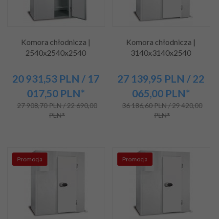
Komora chłodnicza |
Komora chłodnicza |
2540x2540x2540
3140x3140x2540
20 931,
53
PLN
/ 17
27 139,
95
PLN
/ 22
017,50
PLN*
065,00
PLN*
27 908,70 PLN / 22 690,00
36 186,60 PLN / 29 420,00
PLN*
PLN*
Promocja
Promocja