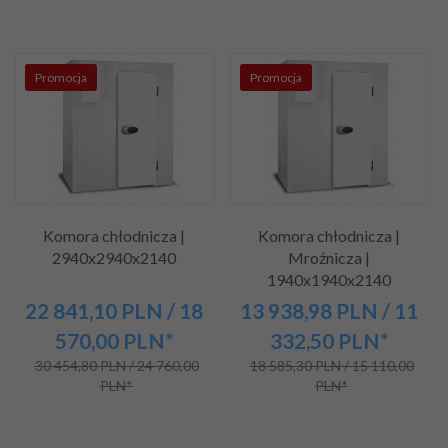
Promocja
Promocja
Komora chłodnicza |
Komora chłodnicza |
2940x2940x2140
Mroźnicza |
1940x1940x2140
22 841,
10
PLN
/ 18
13 938,
98
PLN
/ 11
570,00
PLN*
332,50
PLN*
30 454,80 PLN / 24 760,00
18 585,30 PLN / 15 110,00
PLN*
PLN*