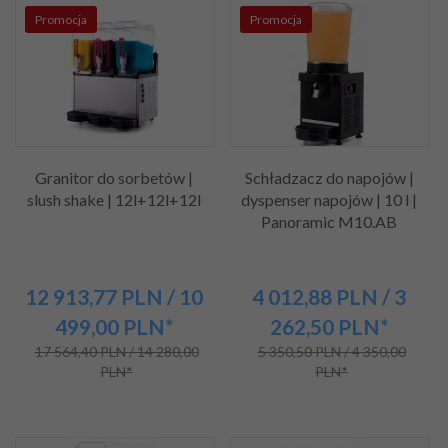
Promocja
Promocja
Granitor do sorbetów |
Schładzacz do napojów |
slush shake | 12l+12l+12l
dyspenser napojów | 10 l |
Panoramic M10.AB
12 913,
77
PLN
/ 10
4 012,
88
PLN
/ 3
499,00
PLN*
262,50
PLN*
17 564,40 PLN / 14 280,00
5 350,50 PLN / 4 350,00
PLN*
PLN*