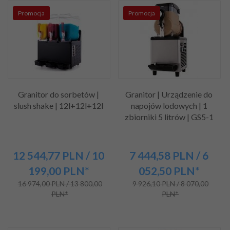
Promocja
Promocja
Granitor do sorbetów |
Granitor | Urządzenie do
slush shake | 12l+12l+12l
napojów lodowych | 1
zbiorniki 5 litrów | GS5-1
12 544,
77
PLN
/ 10
7 444,
58
PLN
/ 6
199,00
PLN*
052,50
PLN*
16 974,00 PLN / 13 800,00
9 926,10 PLN / 8 070,00
PLN*
PLN*