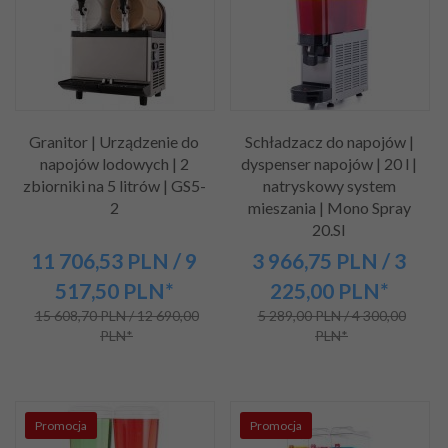
Granitor | Urządzenie do
Schładzacz do napojów |
napojów lodowych | 2
dyspenser napojów | 20 l |
zbiorniki na 5 litrów | GS5-
natryskowy system
2
mieszania | Mono Spray
20.SI
11 706,
53
PLN
/ 9
3 966,
75
PLN
/ 3
517,50
PLN*
225,00
PLN*
15 608,70 PLN / 12 690,00
5 289,00 PLN / 4 300,00
PLN*
PLN*
Promocja
Promocja