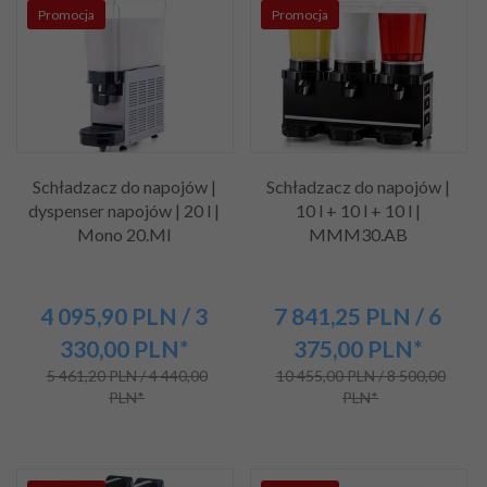
Promocja
Promocja
Schładzacz do napojów |
Schładzacz do napojów |
dyspenser napojów | 20 l |
10 l + 10 l + 10 l |
Mono 20.MI
MMM30.AB
4 095,
90
PLN
/ 3
7 841,
25
PLN
/ 6
330,00
PLN*
375,00
PLN*
5 461,20 PLN / 4 440,00
10 455,00 PLN / 8 500,00
PLN*
PLN*