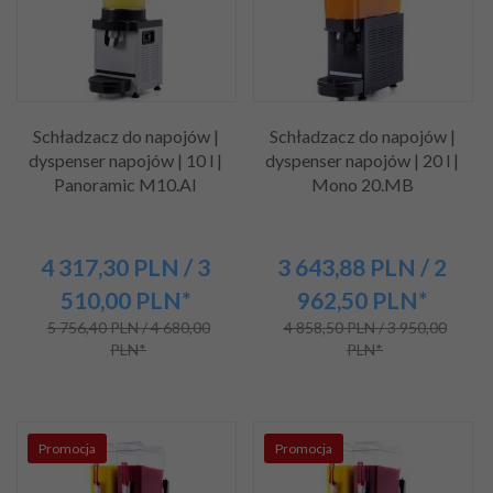
Schładzacz do napojów |
Schładzacz do napojów |
dyspenser napojów | 10 l |
dyspenser napojów | 20 l |
Panoramic M10.AI
Mono 20.MB
4 317,
30
PLN
/ 3
3 643,
88
PLN
/ 2
510,00
PLN*
962,50
PLN*
5 756,40 PLN / 4 680,00
4 858,50 PLN / 3 950,00
PLN*
PLN*
Promocja
Promocja