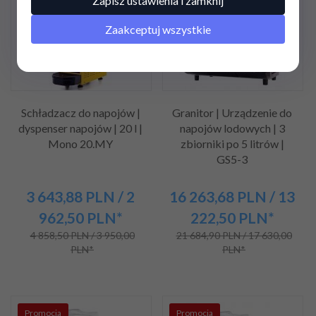
Zapisz ustawienia i zamknij
Promocja
Promocja
Zaakceptuj wszystkie
Schładzacz do napojów |
Granitor | Urządzenie do
dyspenser napojów | 20 l |
napojów lodowych | 3
Mono 20.MY
zbiorniki po 5 litrów |
GS5-3
3 643,
88
PLN
/ 2
16 263,
68
PLN
/ 13
962,50
PLN*
222,50
PLN*
4 858,50 PLN / 3 950,00
21 684,90 PLN / 17 630,00
PLN*
PLN*
Promocja
Promocja