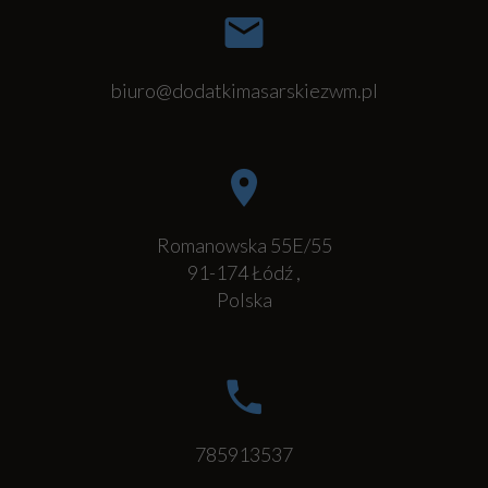
biuro@dodatkimasarskiezwm.pl
Romanowska 55E/55
91-174
Łódź
,
Polska
785913537