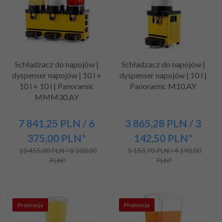
Schładzacz do napojów |
Schładzacz do napojów |
dyspenser napojów | 10 l +
dyspenser napojów | 10 l |
10 l + 10 l | Panoramic
Panoramic M10.AY
MMM30.AY
7 841,
25
PLN
/ 6
3 865,
28
PLN
/ 3
375,00
PLN*
142,50
PLN*
10 455,00 PLN / 8 500,00
5 153,70 PLN / 4 190,00
PLN*
PLN*
Promocja
Promocja