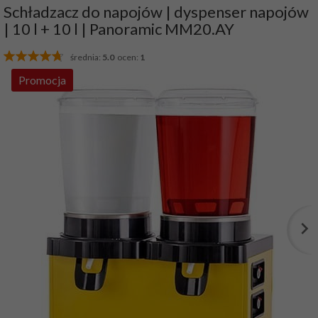
Schładzacz do napojów | dyspenser napojów
| 10 l + 10 l | Panoramic MM20.AY
średnia:
5.0
ocen:
1
Promocja