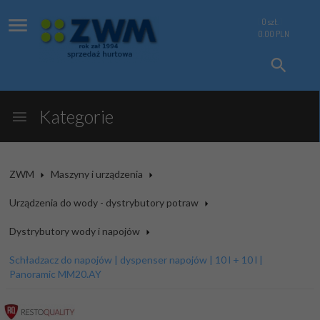
0
szt.
0.00
PLN
Kategorie
ZWM
Maszyny i urządzenia
Urządzenia do wody - dystrybutory potraw
Dystrybutory wody i napojów
Schładzacz do napojów | dyspenser napojów | 10 l + 10 l |
Panoramic MM20.AY