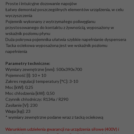
Proste i intuicyjne dozowanie napojów
Łatwy demontaż poszczególnych elementów urządzenia, w celu
wyczyszczenia
Pojemnik wykonany z wytrzymałego poliwęglanu
przystosowanego do kontaktu z żywnością, wyposażony w
wskaźnik poziomu płynu
Duża pokrywa pojemnika ułatwia szybkie napełnianie dyspensera
Tacka ociekowa wyposażona jest we wskaźnik poziomu
napełnienia
Parametry techniczne:
Wymiary zewnętrzne [mm]: 500x390x700
Pojemność [l]: 10 + 10
Zakres regulacji temperatury [°C]: 3-10
Moc [kW]: 0,25
Moc chłodzenia [kW]: 0,50
Czynnik chłodniczy: R134a / R290
Zasilanie [V]: 230
Waga [kg]: 23
* wymiary zewnętrzne podane wraz z tacką ociekową
Warunkiem udzielenia gwarancji na urządzenia siłowe (400V) i