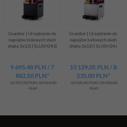
Granitor | Urządzenie do
Granitor | Urządzenie do
napojów lodowych slush
napojów lodowych slush
shake 2x12l | SLUSH24.B
shake 2x12l | SLUSH24.I
9 695,
48
PLN
/ 7
10 129,
05
PLN
/ 8
882,50
PLN*
235,00
PLN*
12 927,30 PLN / 10 510,00
13 505,40 PLN / 10 980,00
PLN*
PLN*