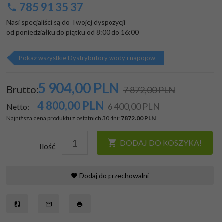
785 91 35 37
Nasi specjaliści są do Twojej dyspozycji

od poniedziałku do piątku od 8:00 do 16:00
Pokaż wszystkie Dystrybutory wody i napojów
5 904,
00
PLN
Brutto:
7 872,00 PLN
4 800,00
PLN
6 400,00 PLN
Netto:
Najniższa cena produktu z ostatnich 30 dni:
7872.00 PLN
DODAJ DO KOSZYKA!
Ilość:
Dodaj do przechowalni