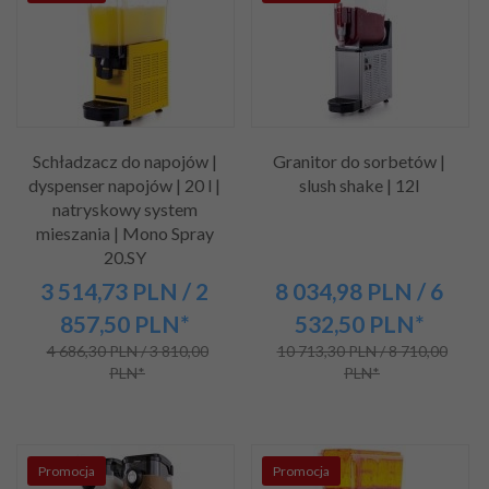
Schładzacz do napojów |
Granitor do sorbetów |
dyspenser napojów | 20 l |
slush shake | 12l
natryskowy system
mieszania | Mono Spray
20.SY
3 514,
73
PLN
/ 2
8 034,
98
PLN
/ 6
857,50
PLN*
532,50
PLN*
4 686,30 PLN / 3 810,00
10 713,30 PLN / 8 710,00
PLN*
PLN*
Promocja
Promocja