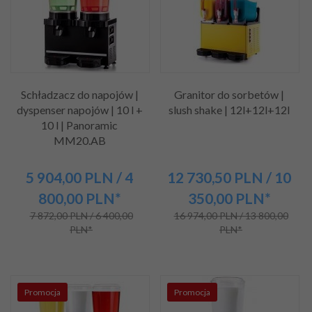
Schładzacz do napojów |
Granitor do sorbetów |
dyspenser napojów | 10 l +
slush shake | 12l+12l+12l
10 l | Panoramic
MM20.AB
5 904,
00
PLN
/ 4
12 730,
50
PLN
/ 10
800,00
PLN*
350,00
PLN*
7 872,00 PLN / 6 400,00
16 974,00 PLN / 13 800,00
PLN*
PLN*
Promocja
Promocja