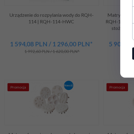
Urządzenie do rozpylania wody do RQH-
Matryca for
114 | RQH-114-HWC
RQH-100A | fo
stożek | lu
RQH1
1 594,
08
PLN
/ 1 296,00
PLN*
5 904,
00
1 992,60 PLN / 1 620,00 PLN*
7 872
Promocja
Promocja