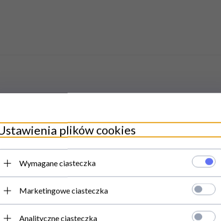
DUKTY POWIĄZANE / POD
Ustawienia plików cookies
Wymagane ciasteczka
Promocja
Marketingowe ciasteczka
Analityczne ciasteczka