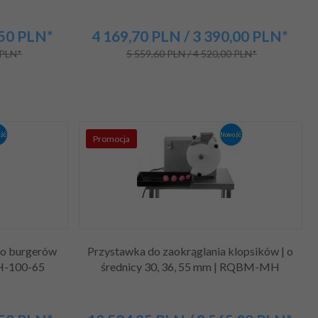
,50
PLN*
4 169,
70
PLN
/ 3 390,00
PLN*
 PLN*
5 559,60 PLN / 4 520,00 PLN*
Promocja
do burgerów
Przystawka do zaokrąglania klopsików | o
H-100-65
średnicy 30, 36, 55 mm | RQBM-MH