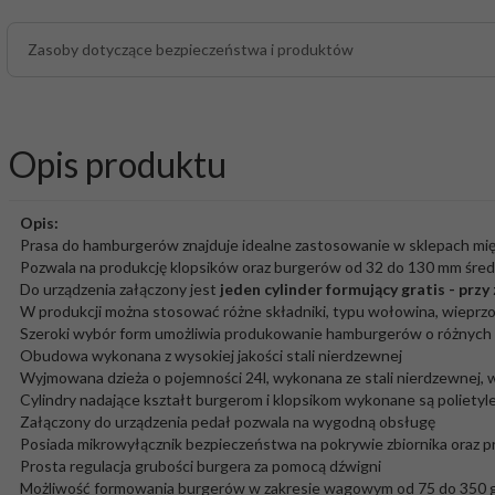
Zasoby dotyczące bezpieczeństwa i produktów
Opis produktu
Opis:
Prasa do hamburgerów znajduje idealne zastosowanie w sklepach mię
Pozwala na produkcję klopsików oraz burgerów od 32 do 130 mm średn
Do urządzenia załączony jest
jeden
cylinder formujący
gratis - prz
W produkcji można stosować różne składniki, typu wołowina, wieprzowi
Szeroki wybór form umożliwia produkowanie hamburgerów o różnych r
Obudowa wykonana z wysokiej jakości stali nierdzewnej
Wyjmowana dzieża o pojemności 24l, wykonana ze stali nierdzewnej, 
Cylindry nadające kształt burgerom i klopsikom wykonane są polietyl
Załączony do urządzenia pedał pozwala na wygodną obsługę
Posiada mikrowyłącznik bezpieczeństwa na pokrywie zbiornika oraz p
Prosta regulacja grubości burgera za pomocą dźwigni
Możliwość formowania burgerów w zakresie wagowym od 75 do 350 g