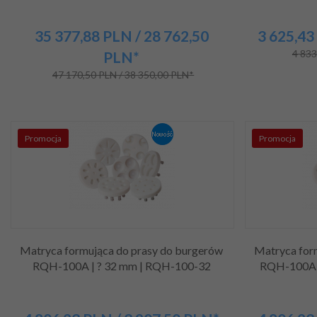
35 377,
88
PLN
/ 28 762,50
3 625,
43
4 833
PLN*
47 170,50 PLN / 38 350,00 PLN*
Promocja
Promocja
Matryca formująca do prasy do burgerów
Matryca for
RQH-100A | ? 32 mm | RQH-100-32
RQH-100A 