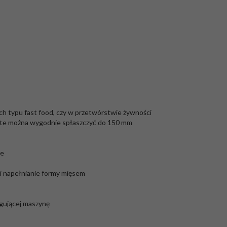
h typu fast food, czy w przetwórstwie żywności
je te można wygodnie spłaszczyć do 150 mm
ie
 i napełnianie formy mięsem
ugującej maszynę