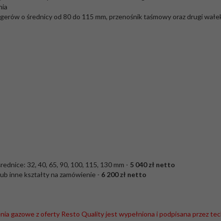
nia
erów o średnicy od 80 do 115 mm, przenośnik taśmowy oraz drugi wałek 
dnice: 32, 40, 65, 90, 100, 115, 130 mm -
5 040 zł netto
ub inne kształty na zamówienie -
6 200 zł netto
nia gazowe z oferty Resto Quality jest wypełniona i podpisana przez tec