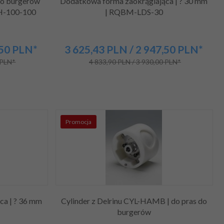
do burgerów
Dodatkowa forma zaokrąglająca | ? 30 mm
H-100-100
| RQBM-LDS-30
,50
PLN*
3 625,
43
PLN
/ 2 947,50
PLN*
 PLN*
4 833,90 PLN / 3 930,00 PLN*
Promocja
ca | ? 36 mm
Cylinder z Delrinu CYL-HAMB | do pras do
burgerów