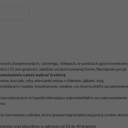
snych, burgerowniach, cateringu, sklepach, w punktach gastronomicznyc
icy i 25 mm grubości, zależnie od zastosowanej formy. Następnie porc
y zamówieniu należy wybrać średnicę
na, kurczak, ryby, mieszanki mięsa z chlebem, jajkami, soją
ozmiarach i wadze: kwadratowe, owalne, czy inne kształty na zamówien
wyposażona jest w łopatki mieszające odpowiedzialne za rozprowadzanie
enu
rzy mocowaniu cylindra, które gwarantują bezpieczną pracę osobie obsł
ramów oraz klopsików w zakresie od 10 do 40 gramów