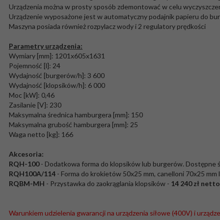
Urządzenia można w prosty sposób zdemontować w celu wyczyszcze
Urządzenie wyposażone jest w automatyczny podajnik papieru do burg
Maszyna posiada również rozpylacz wody i 2 regulatory prędkości
Parametry urządzenia:
Wymiary [mm]: 1201x605x1631
Pojemność [l]: 24
Wydajność [burgerów/h]: 3 600
Wydajność [klopsików/h]: 6 000
Moc [kW]: 0,46
Zasilanie [V]: 230
Maksymalna średnica hamburgera [mm]: 150
Maksymalna grubość hamburgera [mm]: 25
Waga netto [kg]: 166
Akcesoria:
RQH-100
- Dodatkowa forma do klopsików lub burgerów. Dostępne śre
RQH100A/114
- Forma do krokietów 50x25 mm, canelloni 70x25 mm l
RQBM-MH
- Przystawka do zaokrąglania klopsików -
14 240 zł netto
Warunkiem udzielenia gwarancji na urządzenia siłowe (400V) i urządze