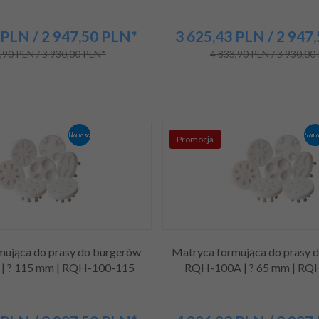
PLN
/ 2 947,50
PLN*
3 625,
43
PLN
/ 2 947
,90 PLN / 3 930,00 PLN*
4 833,90 PLN / 3 930,00
Promocja
mująca do prasy do burgerów
Matryca formująca do prasy 
| ? 115 mm | RQH-100-115
RQH-100A | ? 65 mm | RQ