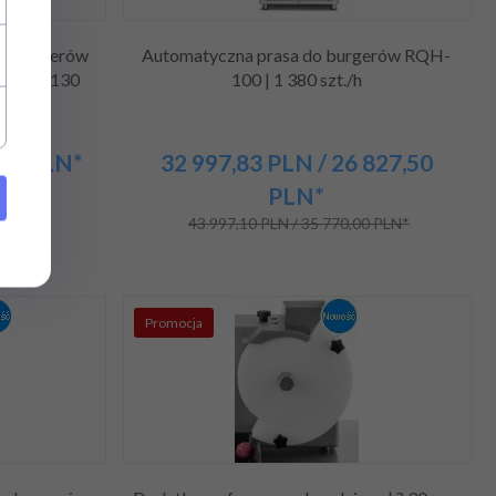
do burgerów
Automatyczna prasa do burgerów RQH-
H-100-130
100 | 1 380 szt./h
,50
PLN*
32 997,
83
PLN
/ 26 827,50
 PLN*
PLN*
43 997,10 PLN / 35 770,00 PLN*
Promocja