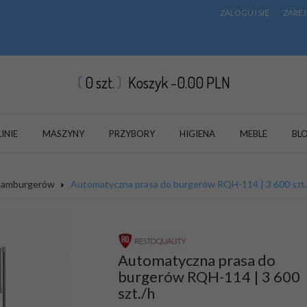
ZALOGUJ SIĘ
ZAREJ
0
szt.
Koszyk -
0.00
PLN
LINIE
MASZYNY
PRZYBORY
HIGIENA
MEBLE
BL
 hamburgerów
Automatyczna prasa do burgerów RQH-114 | 3 600 szt.
Automatyczna prasa do
burgerów RQH-114 | 3 600
szt./h