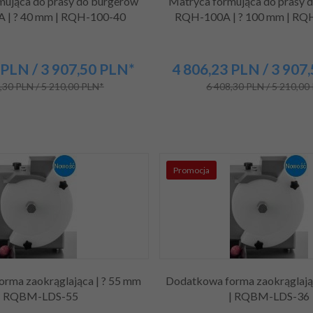
mująca do prasy do burgerów
Matryca formująca do prasy 
 | ? 40 mm | RQH-100-40
RQH-100A | ? 100 mm | RQ
PLN
/ 3 907,50
PLN*
4 806,
23
PLN
/ 3 907
,30 PLN / 5 210,00 PLN*
6 408,30 PLN / 5 210,00
Promocja
rma zaokrąglająca | ? 55 mm
Dodatkowa forma zaokrąglają
| RQBM-LDS-55
| RQBM-LDS-36