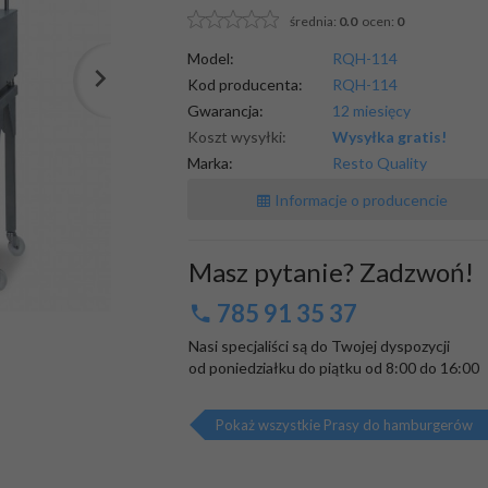
średnia:
0.0
ocen:
0
Model:
RQH-114
Kod producenta:
RQH-114
Gwarancja:
12 miesięcy
Koszt wysyłki:
Wysyłka gratis!
Marka:
Resto Quality
Informacje o producencie
Masz pytanie? Zadzwoń!
785 91 35 37
Nasi specjaliści są do Twojej dyspozycji

od poniedziałku do piątku od 8:00 do 16:00
Pokaż wszystkie Prasy do hamburgerów