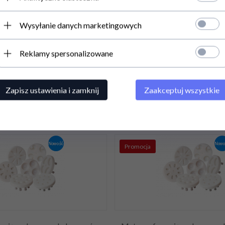
mująca do prasy do burgerów
Matryca formująca do prasy 
Wysyłanie danych marketingowych
rma do krokietów, canelloni,
RQH-100A | ? 130 mm | RQ
b dowolny kształt burgera |
Reklamy spersonalizowane
00A/114 on demand
PLN
/ 4 800,00
PLN*
4 806,
23
PLN
/ 3 907
,00 PLN / 6 400,00 PLN*
6 408,30 PLN / 5 210,00
Zapisz ustawienia i zamknij
Zaakceptuj wszystkie
Promocja