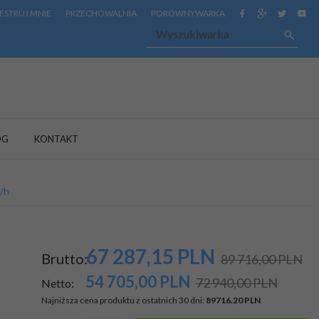
ESTRUJ MNIE
PRZECHOWALNIA
PORÓWNYWARKA
OG
KONTAKT
/h
67 287,
15
PLN
Brutto:
89 716,00 PLN
54 705,00
PLN
72 940,00 PLN
Netto:
Najniższa cena produktu z ostatnich 30 dni:
89716.20 PLN