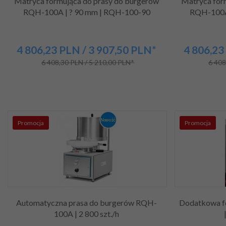
Matryca formująca do prasy do burgerów
Matryca for
RQH-100A | ? 90 mm | RQH-100-90
RQH-100A
4 806,
23
PLN
/ 3 907,50
PLN*
4 806,
23
6 408,30 PLN / 5 210,00 PLN*
6 408
Promocja
Promocja
Automatyczna prasa do burgerów RQH-
Dodatkowa fo
100A | 2 800 szt./h