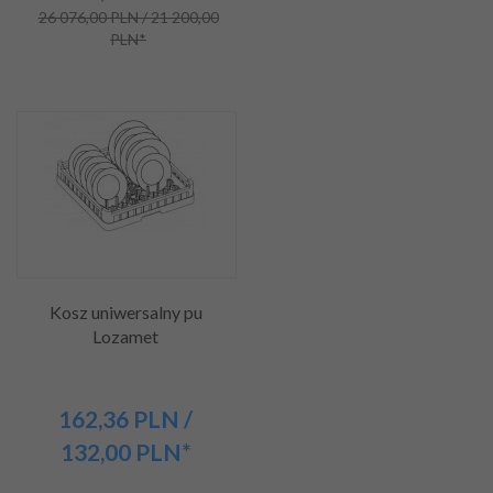
26 076,00 PLN / 21 200,00
PLN*
Kosz uniwersalny pu
Lozamet
162,
36
PLN
/
132,00
PLN*