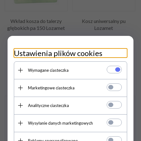
Wkład kosza do talerzy
Kosz uniwersalny pu
głębokich pa 150 Lozamet
Lozamet
231,
24
PLN
/
162,
36
PLN
/
Ustawienia plików cookies
188,00
PLN*
132,00
PLN*
Wymagane ciasteczka
Marketingowe ciasteczka
Analityczne ciasteczka
Wysyłanie danych marketingowych
Reklamy spersonalizowane