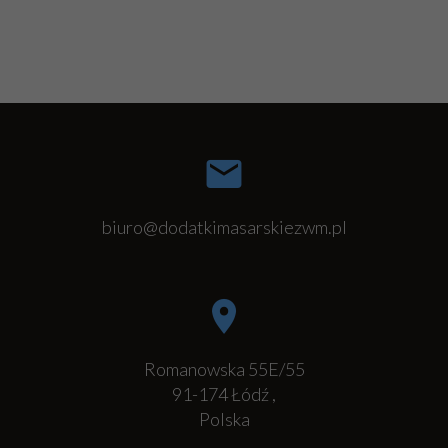
biuro@dodatkimasarskiezwm.pl
Romanowska 55E/55
91-174
Łódź
,
Polska