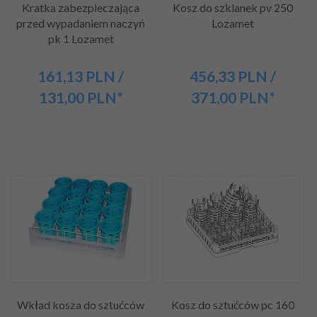
Kratka zabezpieczająca
Kosz do szklanek pv 250
przed wypadaniem naczyń
Lozamet
pk 1 Lozamet
161,
13
PLN
/
456,
33
PLN
/
131,00
PLN*
371,00
PLN*
Wkład kosza do sztućców
Kosz do sztućców pc 160