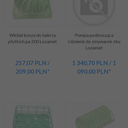
Wkład kosza do talerzy
Pompa podnosząca
płytkich pa 200 Lozamet
ciśnienie do zmywarek zku
Lozamet
257,
07
PLN
/
1 340,
70
PLN
/ 1
209,00
PLN*
090,00
PLN*