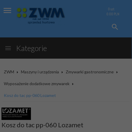
0
szt.
0.00
PLN
Kategorie
ZWM
Maszyny i urządzenia
Zmywarki gastronomiczne
Wyposażenie dodatkowe zmywarek
Kosz do tac pp-060 Lozamet
Kosz do tac pp-060 Lozamet