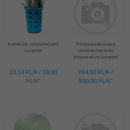
Kubek (do sztućców) pk2
Pompa podnosząca
Lozamet
ciśnienie mycia do
zmywarek zk Lozamet
22,
14
PLN
/ 18,00
984,
00
PLN
/
PLN*
800,00
PLN*