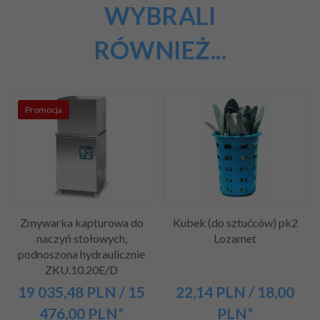
WYBRALI
RÓWNIEŻ...
Promocja
Zmywarka kapturowa do
Kubek (do sztućców) pk2
naczyń stołowych,
Lozamet
podnoszona hydraulicznie
ZKU.10.20E/D
19 035,
48
PLN
/ 15
22,
14
PLN
/ 18,00
476,00
PLN*
PLN*