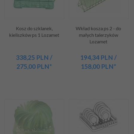
Kosz do szklanek,
Wkład kosza ps 2 - do
kieliszków ps 1 Lozamet
małych talerzyków
Lozamet
338,
25
PLN
/
194,
34
PLN
/
275,00
PLN*
158,00
PLN*