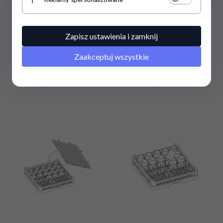
Kosz do talerzy ø 320 mm
Kosz uniwersalny ps 2
t320 Lozamet
Lozamet
Zapisz ustawienia i zamknij
Zaakceptuj wszystkie
448,
95
PLN
/
338,
25
PLN
/
365,00
PLN*
275,00
PLN*