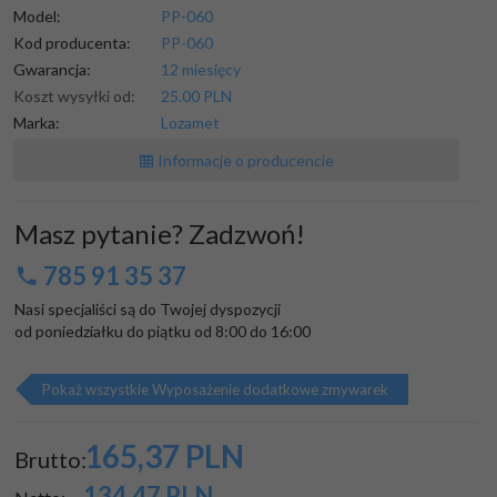
Model:
PP-060
Kod producenta:
PP-060
Gwarancja:
12 miesięcy
Koszt wysyłki od:
25.00 PLN
Marka:
Lozamet
Informacje o producencie
Masz pytanie? Zadzwoń!
785 91 35 37
Nasi specjaliści są do Twojej dyspozycji

od poniedziałku do piątku od 8:00 do 16:00
Pokaż wszystkie Wyposażenie dodatkowe zmywarek
165,
37
PLN
Brutto:
134,47
PLN