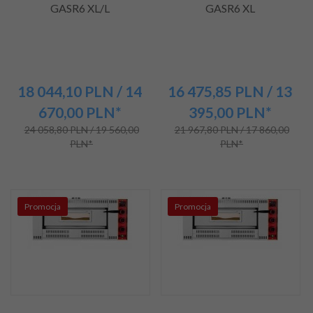
GASR6 XL/L
GASR6 XL
18 044,
10
PLN
/ 14
16 475,
85
PLN
/ 13
670,00
PLN*
395,00
PLN*
24 058,80 PLN / 19 560,00
21 967,80 PLN / 17 860,00
PLN*
PLN*
Promocja
Promocja