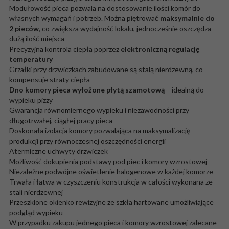
Modułowość pieca pozwala na dostosowanie ilości komór do
własnych wymagań i potrzeb. Można piętrować
maksymalnie do
2 pieców
, co zwiększa wydajność lokalu, jednocześnie oszczędza
dużą ilość miejsca
Precyzyjna kontrola ciepła poprzez
elektroniczną regulację
temperatury
Grzałki przy drzwiczkach zabudowane są stalą nierdzewną, co
kompensuje straty ciepła
Dno komory pieca wyłożone płytą szamotową
– idealną do
wypieku pizzy
Gwarancja równomiernego wypieku i niezawodności przy
długotrwałej, ciągłej pracy pieca
Doskonała izolacja komory pozwalająca na maksymalizację
produkcji przy równoczesnej oszczędności energii
Atermiczne uchwyty drzwiczek
Możliwość dokupienia podstawy pod piec i komory wzrostowej
Niezależne podwójne oświetlenie halogenowe w każdej komorze
Trwała i łatwa w czyszczeniu konstrukcja w całości wykonana ze
stali nierdzewnej
Przeszklone okienko rewizyjne ze szkła hartowane umożliwiające
podgląd wypieku
W przypadku zakupu jednego pieca i komory wzrostowej zalecane