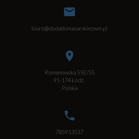
biuro@dodatkimasarskiezwm.pl
Romanowska 55E/55
91-174
Łódź
,
Polska
785913537