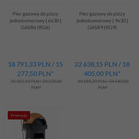
Piec gazowy do pizzy
Piec gazowy do pizzy
jednokomorowy | 6x30 |
jednokomorowy | 9x30 |
GASR6 (RG6)
GASR9 (RG9)
18 791,
33
PLN
/ 15
22 638,
15
PLN
/ 18
277,50
PLN*
405,00
PLN*
25 055,10 PLN / 20 370,00
30 184,20 PLN / 24 540,00
PLN*
PLN*
Promocja