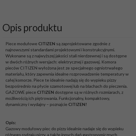
Opis produktu
Piece modułowe
CITIZEN
są zaprojektowane zgodnie z
najnowszymi standardami projektowymi i konstrukcyjnymi.
Wykonane są z najwyższej jakości stali nierdzewnej i są dostępne
w dwóch różnych wersjach: elektrycznej i gazowej. Komora
pieców CITIZEN wyłożona jest ze specjalnego ogniotrwałego
materiału, który zapewnia idealne rozprowadzenie temperatury w
całej komorze. Piece te idealnie nadają się do wypieku pizzy
bezpośrednio na płycie szamotowej lub na blachach do pieczenia.
GAZOWE piece
CITIZEN
dostępne są w różnych rozmiarach, z
możliwością ich piętrowania. Funkcjonalny, kompaktowy,
dynamiczny i wydajny – poznajcie
CITIZEN!
Opis:
Gazowy modułowy piec do pizzy idealnie nadaje się do wypieku
różnego rodzaju pizzy, a także innych dań gastronomicznych