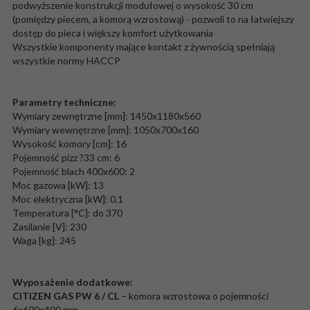
podwyższenie konstrukcji modułowej o wysokość 30 cm
(pomiędzy piecem, a komorą wzrostową) - pozwoli to na łatwiejszy
dostęp do pieca i większy komfort użytkowania
Wszystkie komponenty mające kontakt z żywnością spełniają
wszystkie normy HACCP
Parametry techniczne:
Wymiary zewnętrzne [mm]: 1450x1180x560
Wymiary wewnętrzne [mm]: 1050x700x160
Wysokość komory [cm]: 16
Pojemność pizz ?33 cm: 6
Pojemność blach 400x600: 2
Moc gazowa [kW]: 13
Moc elektryczna [kW]: 0,1
Temperatura [°C]: do 370
Zasilanie [V]: 230
Waga [kg]: 245
Wyposażenie dodatkowe:
CITIZEN GAS PW 6 / CL
– komora wzrostowa o pojemności
6x600x400 mm