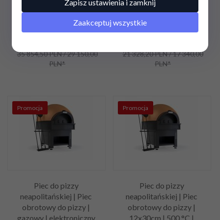
Zapisz ustawienia i zamknij
Zaakceptuj wszystkie
26 890,
88
PLN
/ 21
15 996,
15
PLN
/ 13
862,50
PLN*
005,00
PLN*
35 854,50 PLN / 29 150,00
21 328,20 PLN / 17 340,00
PLN*
PLN*
Promocja
Promocja
Piec do pizzy
Piec do pizzy
neapolitańskiej | Piec
neapolitańskiej | Piec
obrotowy do pizzy |
obrotowy do pizzy |
gazowy | elektroniczny
12x30cm | 500 °C |