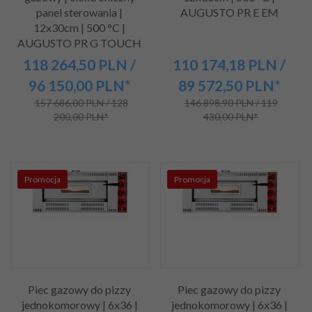
panel sterowania |
AUGUSTO PR E EM
12x30cm | 500 °C |
AUGUSTO PR G TOUCH
118 264,
50
PLN
/
110 174,
18
PLN
/
96 150,00
PLN*
89 572,50
PLN*
157 686,00 PLN / 128
146 898,90 PLN / 119
200,00 PLN*
430,00 PLN*
Promocja
Promocja
Piec gazowy do pizzy
Piec gazowy do pizzy
jednokomorowy | 6x36 |
jednokomorowy | 6x36 |