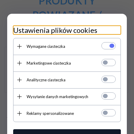
PRODUKTY
POWIĄZANE /
PODOBNE
Ustawienia plików cookies
Wymagane ciasteczka
Promocja
Promocja
Marketingowe ciasteczka
Analityczne ciasteczka
Wysyłanie danych marketingowych
Piec do pizzy CITIZEN
Piec gazowy do pizzy
GAS PW 9 /MC | gazowy |
jednokomorowy | 4x30 |
Reklamy spersonalizowane
jednokomorowy | 9x33 cm
GASR4 (RG4)
| 4x600x400