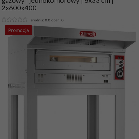
gazowy | jednokomorowy | 6x33 cm |
2x600x400
średnia:
0.0
ocen:
0
Promocja