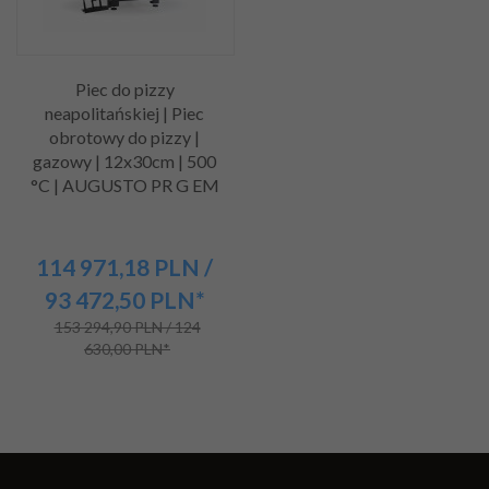
Piec do pizzy
neapolitańskiej | Piec
obrotowy do pizzy |
gazowy | 12x30cm | 500
°C | AUGUSTO PR G EM
114 971,
18
PLN
/
93 472,50
PLN*
153 294,90 PLN / 124
630,00 PLN*