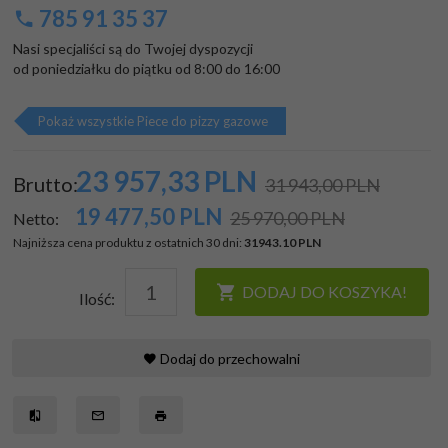
785 91 35 37
Nasi specjaliści są do Twojej dyspozycji

od poniedziałku do piątku od 8:00 do 16:00
Pokaż wszystkie Piece do pizzy gazowe
23 957,
33
PLN
Brutto:
31 943,00 PLN
19 477,50
PLN
25 970,00 PLN
Netto:
Najniższa cena produktu z ostatnich 30 dni:
31943.10 PLN
DODAJ DO KOSZYKA!
Ilość:
Dodaj do przechowalni