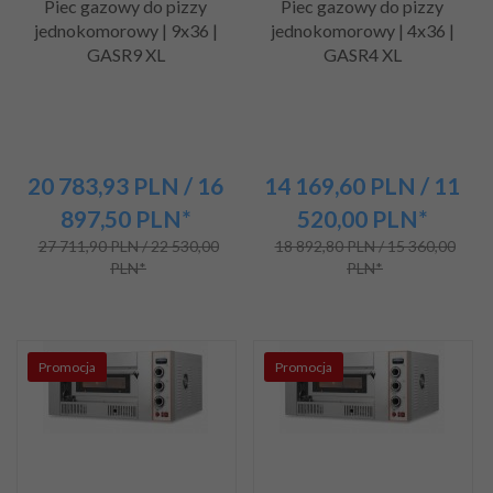
Piec gazowy do pizzy
Piec gazowy do pizzy
jednokomorowy | 9x36 |
jednokomorowy | 4x36 |
GASR9 XL
GASR4 XL
20 783,
93
PLN
/ 16
14 169,
60
PLN
/ 11
897,50
PLN*
520,00
PLN*
27 711,90 PLN / 22 530,00
18 892,80 PLN / 15 360,00
PLN*
PLN*
Promocja
Promocja