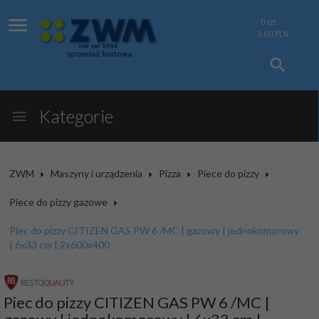
0
szt.
0.00
PLN
Kategorie
ZWM
Maszyny i urządzenia
Pizza
Piece do pizzy
Piece do pizzy gazowe
Piec do pizzy CITIZEN GAS PW 6 /MC | gazowy | jednokomorowy
| 6x33 cm | 2x600x400
Piec do pizzy CITIZEN GAS PW 6 /MC |